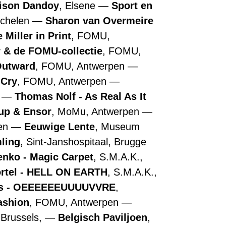
ison Dandoy
, Elsene
Sport en
echelen
Sharon van Overmeire
 Miller in Print
, FOMU,
r & de FOMU-collectie
, FOMU,
Outward
, FOMU, Antwerpen
 Cry
, FOMU, Antwerpen
n
Thomas Nolf - As Real As It
up & Ensor
, MoMu, Antwerpen
pen
Eeuwige Lente
, Museum
ling
, Sint-Janshospitaal, Brugge
nko - Magic Carpet
, S.M.A.K.,
ortel - HELL ON EARTH
, S.M.A.K.,
ns - OEEEEEEUUUUVVRE
,
ashion
, FOMU, Antwerpen
 Brussels,
Belgisch Paviljoen
,