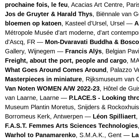
prochaine fois, le feu
, Acacias Art Centre, Par
Jos de Gruyter & Harald Thys
, Biënnale van 
bloemen op katoen
, Kasteel d'Ursel, Ursel
A
Métropole Musée d'art moderne, d'art contemporai
d'Ascq, FR
Mon-Dvaravati Buddha & Bosco
Gallery, Wijnegem
Francis Alÿs
, Belgian Pav
Freight, about the port, people and cargo
, M
What Goes Around Comes Around
, Palazzo 
Masterpieces in miniature
, Rijksmuseum van
Van Noten WOMEN A/W 2022-23
, Hôtel de Gui
van Laarne, Laarne
P.LACE.S - Looking th
Museum Plantin Moretus, Snijders & Rockoxhuis
Borromeus Kerk, Antwerpen
Léon Spilliaert
F.A.S.T. Femmes Arts Sciences Technologies
Warhol to Panamarenko
, S.M.A.K., Gent
La