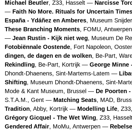
Michael Beutler
, Z33, Hasselt
Narcisse Tor
Faith No More. Rituals for Uncertain Time
España - Ydáñez en Amberes
, Museum Snijde
These Branching Moments
, FOMU, Antwerpe
Jean Rustin - Kijk niet weg
, Museum De Re
Fotobiënnale Oostende
, Fort Napoleon, Oost
dingen, de dagen en de wolken
, Be-Part, Wa
Rekindling
, Be-Part, Kortrijk
George Minne -
Dhondt-Dhaenens, Sint-Martems-Latem
Liba
Shifting
, Museum Dhondt-Dhaenens, Sint-Mar
Mode & Kant Museum, Brussel
De Poorten -
S.T.A.M., Gent
Matching Seats
, MAD, Bruss
Tradition
, Abby, Kortrijk
Modelling Life
, Z33
Grégory Gicquel - The Wet Wing
, Z33, Hassel
Gendered Affair
, MoMu, Antwerpen
Rebelse