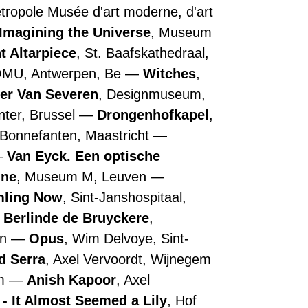
Métropole Musée d'art moderne, d'art
Imagining the Universe
, Museum
t Altarpiece
, St. Baafskathedraal,
OMU, Antwerpen, Be
Witches
,
ler Van Severen
, Designmuseum,
nter, Brussel
Drongenhofkapel
,
 Bonnefanten, Maastricht
Van Eyck. Een optische
nne
, Museum M, Leuven
ling Now
, Sint-Janshospitaal,
Berlinde de Bruyckere
,
en
Opus
, Wim Delvoye, Sint-
d Serra
, Axel Vervoordt, Wijnegem
em
Anish Kapoor
, Axel
- It Almost Seemed a Lily
, Hof