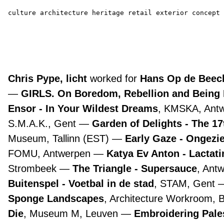
culture
architecture
heritage
retail
exterior
concept
Chris Pype, licht
worked for
Hans Op de Beeck
GIRLS. On Boredom, Rebellion and Being
Ensor - In Your Wildest Dreams
, KMSKA, Ant
S.M.A.K., Gent
Garden of Delights - The 1
Museum, Tallinn (EST)
Early Gaze - Ongezie
FOMU, Antwerpen
Katya Ev Anton - Lactat
Strombeek
The Triangle - Supersauce
, Ant
Buitenspel - Voetbal in de stad
, STAM, Gent
Sponge Landscapes
, Architecture Workroom, 
Die
, Museum M, Leuven
Embroidering Pale