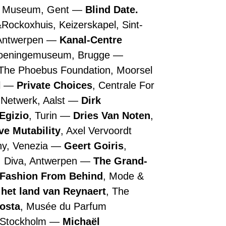
n Museum, Gent
Blind Date.
&Rockoxhuis, Keizerskapel, Sint-
 Antwerpen
Kanal-Centre
roeningemuseum, Brugge
 The Phoebus Foundation, Moorsel
l
Private Choices
, Centrale For
 Netwerk, Aalst
Dirk
Egizio
, Turin
Dries Van Noten
,
ive Mutability
, Axel Vervoordt
ny, Venezia
Geert Goiris
,
, Diva, Antwerpen
The Grand-
 Fashion From Behind
, Mode &
 het land van Reynaert
, The
Costa
, Musée du Parfum
, Stockholm
Michaël