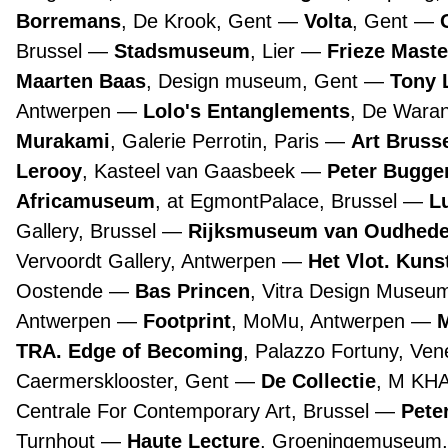
Borremans
, De Krook, Gent
Volta
, Gent
Brussel
Stadsmuseum
, Lier
Frieze Maste
Maarten Baas
, Design museum, Gent
Tony 
Antwerpen
Lolo's Entanglements
, De Wara
Murakami
, Galerie Perrotin, Paris
Art Bruss
Lerooy
, Kasteel van Gaasbeek
Peter Bugge
Africamuseum
, at EgmontPalace, Brussel
L
Gallery, Brussel
Rijksmuseum van Oudhed
Vervoordt Gallery, Antwerpen
Het Vlot. Kuns
Oostende
Bas Princen
, Vitra Design Museu
Antwerpen
Footprint
, MoMu, Antwerpen
TRA. Edge of Becoming
, Palazzo Fortuny, Ve
Caermersklooster, Gent
De Collectie
, M KH
Centrale For Contemporary Art, Brussel
Pete
Turnhout
Haute Lecture
, Groeningemuseum