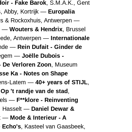
doir - Fake Barok
, S.M.A.K., Gent
s
, Abby, Kortrijk
Europalia
rs & Rockoxhuis, Antwerpen
n
Wouters & Hendrix
, Brussel
ede, Antwerpen
Internationale
ende
Rein Dufait - Ginder de
regem
Joëlle Dubois -
 De Verloren Zoon
, Museum
sse Ka - Notes on Shape
tens-Latem
40+ years of STIJL
,
 Op 't randje van de stad
,
els
F**klore - Reinventing
, Hasselt
Daniel Dewar &
t
Mode & Interieur - A
 Echo's
, Kasteel van Gaasbeek,