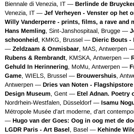
Biennale di Venezia, IT
Berlinde de Bruyckere
Venezia, IT
Jef Verheyen - Venster op het 
Willy Vanderperre - prints, films, a rave and 
Hans Memling
, Sint-Janshospitaal, Brugge
J
schoonheid
, KMKG, Brussel
Dieric Bouts 
Zeldzaam & Onmisbaar
, MAS, Antwerpen
Rubens & Rembrandt
, KMSKA, Antwerpen
Gehuld In Herinnering
, MoMu, Antwerpen
F
Game
, WIELS, Brussel
Brouwershuis
, Ant
Antwerpen
Dries van Noten - Flagshipstor
Design Museum
, Gent
Etel Adnan. Poetry 
Nordrhein-Westfalen, Düsseldorf
Isamu Nogu
Métropole Musée d'art moderne, d'art contempora
Hugo van der Goes: Oog in oog met de d
LGDR Paris - Art Basel
, Basel
Kehinde Wile