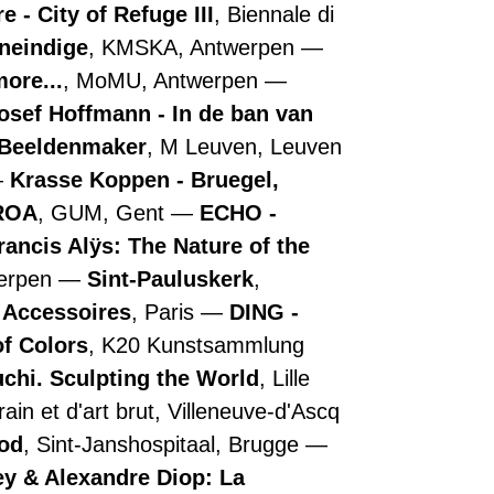
 - City of Refuge III
, Biennale di
oneindige
, KMSKA, Antwerpen
more...
, MoMU, Antwerpen
osef Hoffmann - In de ban van
- Beeldenmaker
, M Leuven, Leuven
Krasse Koppen - Bruegel,
ROA
, GUM, Gent
ECHO -
rancis Alÿs: The Nature of the
werpen
Sint-Pauluskerk
,
e Accessoires
, Paris
DING -
of Colors
, K20 Kunstsammlung
chi. Sculpting the World
, Lille
in et d'art brut, Villeneuve-d'Ascq
ood
, Sint-Janshospitaal, Brugge
y & Alexandre Diop: La