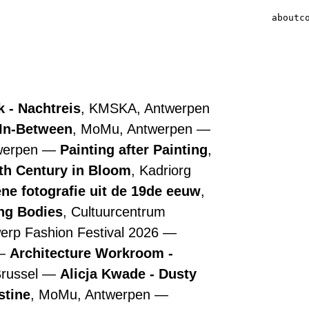
about
c
 - Nachtreis
, KMSKA, Antwerpen
 In-Between
, MoMu, Antwerpen
werpen
Painting after Painting
,
7th Century in Bloom
, Kadriorg
ne fotografie uit de 19de eeuw
,
ing Bodies
, Cultuurcentrum
werp Fashion Festival 2026
Architecture Workroom -
Brussel
Alicja Kwade - Dusty
stine
, MoMu, Antwerpen