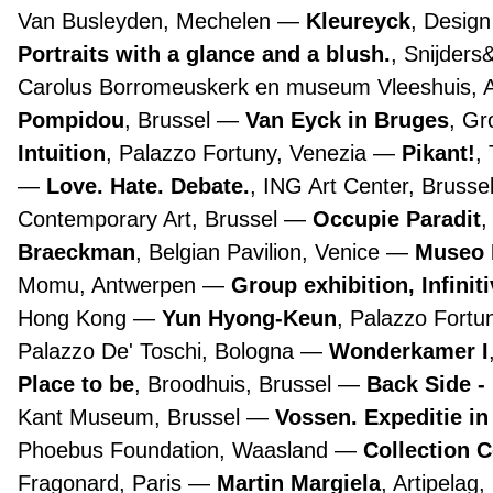
Van Busleyden, Mechelen
Kleureyck
, Desig
Portraits with a glance and a blush.
, Snijders
Carolus Borromeuskerk en museum Vleeshuis,
Pompidou
, Brussel
Van Eyck in Bruges
, G
Intuition
, Palazzo Fortuny, Venezia
Pikant!
,
Love. Hate. Debate.
, ING Art Center, Brusse
Contemporary Art, Brussel
Occupie Paradit
,
Braeckman
, Belgian Pavilion, Venice
Museo 
Momu, Antwerpen
Group exhibition, Infinit
Hong Kong
Yun Hyong-Keun
, Palazzo Fortu
Palazzo De' Toschi, Bologna
Wonderkamer I
Place to be
, Broodhuis, Brussel
Back Side -
Kant Museum, Brussel
Vossen. Expeditie in
Phoebus Foundation, Waasland
Collection 
Fragonard, Paris
Martin Margiela
, Artipelag