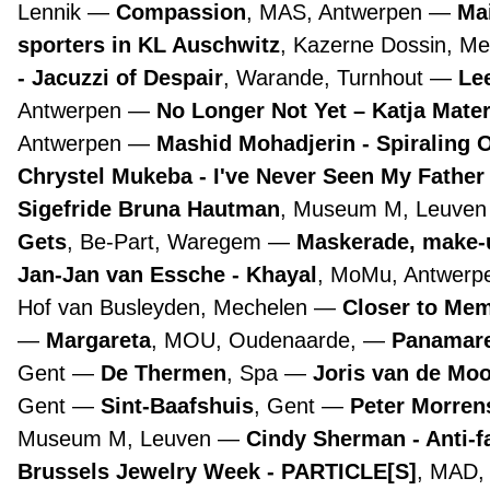
Lennik
Compassion
, MAS, Antwerpen
Ma
sporters in KL Auschwitz
, Kazerne Dossin, M
- Jacuzzi of Despair
, Warande, Turnhout
Lee
Antwerpen
No Longer Not Yet – Katja Mate
Antwerpen
Mashid Mohadjerin - Spiraling 
Chrystel Mukeba - I've Never Seen My Father
Sigefride Bruna Hautman
, Museum M, Leuve
Gets
, Be-Part, Waregem
Maskerade, make-
Jan-Jan van Essche - Khayal
, MoMu, Antwer
Hof van Busleyden, Mechelen
Closer to Mem
Margareta
, MOU, Oudenaarde,
Panamare
Gent
De Thermen
, Spa
Joris van de Mo
Gent
Sint-Baafshuis
, Gent
Peter Morre
Museum M, Leuven
Cindy Sherman - Anti-f
Brussels Jewelry Week - PARTICLE[S]
, MAD,