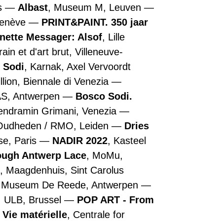
is
Albast
, Museum M, Leuven
Genève
PRINT&PAINT. 350 jaar
nette Messager: Alsof
, Lille
n et d'art brut, Villeneuve-
 Sodi
, Karnak, Axel Vervoordt
illion, Biennale di Venezia
AS, Antwerpen
Bosco Sodi.
Vendramin Grimani, Venezia
 Oudheden / RMO, Leiden
Dries
se, Paris
NADIR 2022
, Kasteel
rough Antwerp Lace
, MoMu,
, Maagdenhuis, Sint Carolus
, Museum De Reede, Antwerpen
, ULB, Brussel
POP ART - From
 Vie matérielle
, Centrale for