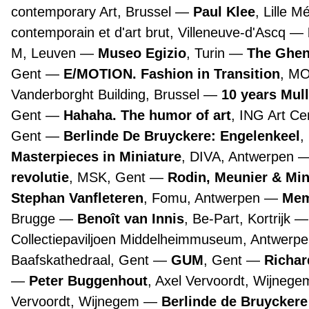
contemporary Art, Brussel
Paul Klee
, Lille 
contemporain et d'art brut, Villeneuve-d'Ascq
M, Leuven
Museo Egizio
, Turin
The Ghen
Gent
E/MOTION. Fashion in Transition
, M
Vanderborght Building, Brussel
10 years Mul
Gent
Hahaha. The humor of art
, ING Art Ce
Gent
Berlinde De Bruyckere: Engelenkeel
,
Masterpieces in Miniature
, DIVA, Antwerpen
revolutie
, MSK, Gent
Rodin, Meunier & Mi
Stephan Vanfleteren
, Fomu, Antwerpen
Mem
Brugge
Benoît van Innis
, Be-Part, Kortrijk
Collectiepaviljoen Middelheimmuseum, Antwerp
Baafskathedraal, Gent
GUM
, Gent
Richar
Peter Buggenhout
, Axel Vervoordt, Wijneg
Vervoordt, Wijnegem
Berlinde de Bruyckere 