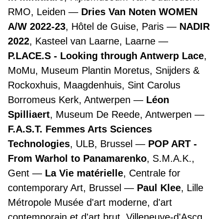
RMO, Leiden
Dries Van Noten WOMEN
A/W 2022-23
, Hôtel de Guise, Paris
NADIR
2022
, Kasteel van Laarne, Laarne
P.LACE.S - Looking through Antwerp Lace
,
MoMu, Museum Plantin Moretus, Snijders &
Rockoxhuis, Maagdenhuis, Sint Carolus
Borromeus Kerk, Antwerpen
Léon
Spilliaert
, Museum De Reede, Antwerpen
F.A.S.T. Femmes Arts Sciences
Technologies
, ULB, Brussel
POP ART -
From Warhol to Panamarenko
, S.M.A.K.,
Gent
La Vie matérielle
, Centrale for
contemporary Art, Brussel
Paul Klee
, Lille
Métropole Musée d'art moderne, d'art
contemporain et d'art brut, Villeneuve-d'Ascq