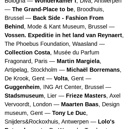
Bologna
Wonderkamer I
, Diva, Antwerpen
The Grand-Place to be
, Broodhuis,
Brussel
Back Side - Fashion From
Behind
, Mode & Kant Museum, Brussel
Vossen. Expeditie in het land van Reynaert
,
The Phoebus Foundation, Waasland
Collection Costa
, Musée du Parfum
Fragonard, Paris
Martin Margiela
,
Artipelag, Stockholm
Michaël Borremans
,
De Krook, Gent
Volta
, Gent
Guggenheim
, ING Art Center, Brussel
Stadsmuseum
, Lier
Frieze Masters
, Axel
Vervoordt, London
Maarten Baas
, Design
museum, Gent
Tony Le Duc
,
Snijders&Rockoxhuis, Antwerpen
Lolo's