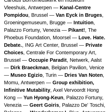
Carolus Borromeuskerk en museum
Vleeshuis, Antwerpen
Kanal-Centre
Pompidou
, Brussel
Van Eyck in Bruges
,
Groeningemuseum, Brugge
Intuition
,
Palazzo Fortuny, Venezia
Pikant!
, The
Phoebus Foundation, Moorsel
Love. Hate.
Debate.
, ING Art Center, Brussel
Private
Choices
, Centrale For Contemporary Art,
Brussel
Occupie Paradit
, Netwerk, Aalst
Dirk Braeckman
, Belgian Pavilion, Venice
Museo Egizio
, Turin
Dries Van Noten
,
Momu, Antwerpen
Group exhibition,
Infinitive Mutability
, Axel Vervoordt Hong
Kong
Yun Hyong-Keun
, Palazzo Fortuny,
Venezia
Geert Goiris
, Palazzo De' Toschi,