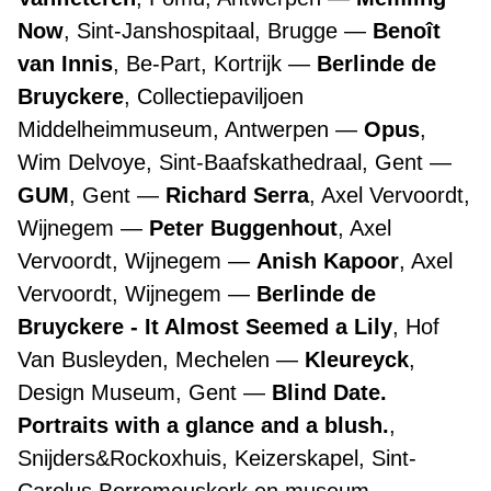
Now
, Sint-Janshospitaal, Brugge
Benoît
van Innis
, Be-Part, Kortrijk
Berlinde de
Bruyckere
, Collectiepaviljoen
Middelheimmuseum, Antwerpen
Opus
,
Wim Delvoye, Sint-Baafskathedraal, Gent
GUM
, Gent
Richard Serra
, Axel Vervoordt,
Wijnegem
Peter Buggenhout
, Axel
Vervoordt, Wijnegem
Anish Kapoor
, Axel
Vervoordt, Wijnegem
Berlinde de
Bruyckere - It Almost Seemed a Lily
, Hof
Van Busleyden, Mechelen
Kleureyck
,
Design Museum, Gent
Blind Date.
Portraits with a glance and a blush.
,
Snijders&Rockoxhuis, Keizerskapel, Sint-