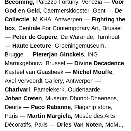
Becoming
, Palazzo Fortuny, Venezia
Voor
God en Geld
, Caermersklooster, Gent
De
Collectie
, M KHA, Antwerpen
Fighting the
box
, Centrale For Contemporary Art, Brussel
Peter de Cupere
, De Warande, Turnhout
Haute Lecture
, Groeningemuseum,
Brugge
Pieterjan Ginckels
, ING
Marnixgebouw, Brussel
Divine Decadence
,
Kasteel van Gaasbeek
Michel Mouffe
,
Axel Vervoordt Gallery, Antwerpen
Charivari
, Pamelekerk, Oudenaarde
Johan Creten
, Museum Dhondt-Dhaenens,
Deurle
Paco Rabanne
, Flagship store,
Paris
Martin Margiela
, Musée des Arts
Décoratifs, Paris
Dries Van Noten
, MoMu,