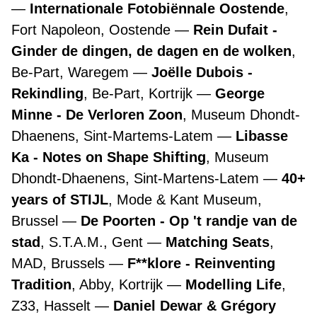
Internationale Fotobiënnale Oostende
,
Fort Napoleon, Oostende
Rein Dufait -
Ginder de dingen, de dagen en de wolken
,
Be-Part, Waregem
Joëlle Dubois -
Rekindling
, Be-Part, Kortrijk
George
Minne - De Verloren Zoon
, Museum Dhondt-
Dhaenens, Sint-Martems-Latem
Libasse
Ka - Notes on Shape Shifting
, Museum
Dhondt-Dhaenens, Sint-Martens-Latem
40+
years of STIJL
, Mode & Kant Museum,
Brussel
De Poorten - Op 't randje van de
stad
, S.T.A.M., Gent
Matching Seats
,
MAD, Brussels
F**klore - Reinventing
Tradition
, Abby, Kortrijk
Modelling Life
,
Z33, Hasselt
Daniel Dewar & Grégory