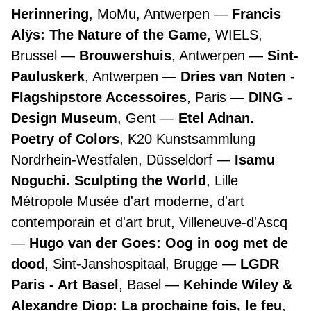
Herinnering
, MoMu, Antwerpen
Francis
Alÿs: The Nature of the Game
, WIELS,
Brussel
Brouwershuis
, Antwerpen
Sint-
Pauluskerk
, Antwerpen
Dries van Noten -
Flagshipstore Accessoires
, Paris
DING -
Design Museum
, Gent
Etel Adnan.
Poetry of Colors
, K20 Kunstsammlung
Nordrhein-Westfalen, Düsseldorf
Isamu
Noguchi. Sculpting the World
, Lille
Métropole Musée d'art moderne, d'art
contemporain et d'art brut, Villeneuve-d'Ascq
Hugo van der Goes: Oog in oog met de
dood
, Sint-Janshospitaal, Brugge
LGDR
Paris - Art Basel
, Basel
Kehinde Wiley &
Alexandre Diop: La prochaine fois, le feu
,