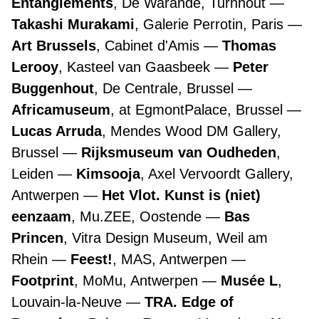
Entanglements
, De Warande, Turnhout
Takashi Murakami
, Galerie Perrotin, Paris
Art Brussels
, Cabinet d'Amis
Thomas
Lerooy
, Kasteel van Gaasbeek
Peter
Buggenhout
, De Centrale, Brussel
Africamuseum
, at EgmontPalace, Brussel
Lucas Arruda
, Mendes Wood DM Gallery,
Brussel
Rijksmuseum van Oudheden
,
Leiden
Kimsooja
, Axel Vervoordt Gallery,
Antwerpen
Het Vlot. Kunst is (niet)
eenzaam
, Mu.ZEE, Oostende
Bas
Princen
, Vitra Design Museum, Weil am
Rhein
Feest!
, MAS, Antwerpen
Footprint
, MoMu, Antwerpen
Musée L
,
Louvain-la-Neuve
TRA. Edge of