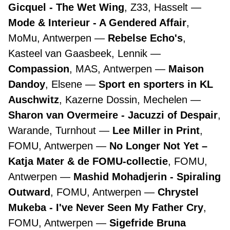
Gicquel - The Wet Wing
, Z33, Hasselt
Mode & Interieur - A Gendered Affair
,
MoMu, Antwerpen
Rebelse Echo's
,
Kasteel van Gaasbeek, Lennik
Compassion
, MAS, Antwerpen
Maison
Dandoy
, Elsene
Sport en sporters in KL
Auschwitz
, Kazerne Dossin, Mechelen
Sharon van Overmeire - Jacuzzi of Despair
,
Warande, Turnhout
Lee Miller in Print
,
FOMU, Antwerpen
No Longer Not Yet –
Katja Mater & de FOMU-collectie
, FOMU,
Antwerpen
Mashid Mohadjerin - Spiraling
Outward
, FOMU, Antwerpen
Chrystel
Mukeba - I've Never Seen My Father Cry
,
FOMU, Antwerpen
Sigefride Bruna