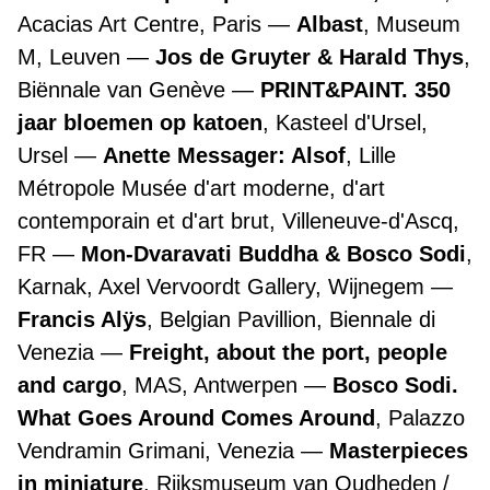
Acacias Art Centre, Paris
Albast
, Museum
M, Leuven
Jos de Gruyter & Harald Thys
,
Biënnale van Genève
PRINT&PAINT. 350
jaar bloemen op katoen
, Kasteel d'Ursel,
Ursel
Anette Messager: Alsof
, Lille
Métropole Musée d'art moderne, d'art
contemporain et d'art brut, Villeneuve-d'Ascq,
FR
Mon-Dvaravati Buddha & Bosco Sodi
,
Karnak, Axel Vervoordt Gallery, Wijnegem
Francis Alÿs
, Belgian Pavillion, Biennale di
Venezia
Freight, about the port, people
and cargo
, MAS, Antwerpen
Bosco Sodi.
What Goes Around Comes Around
, Palazzo
Vendramin Grimani, Venezia
Masterpieces
in miniature
, Rijksmuseum van Oudheden /