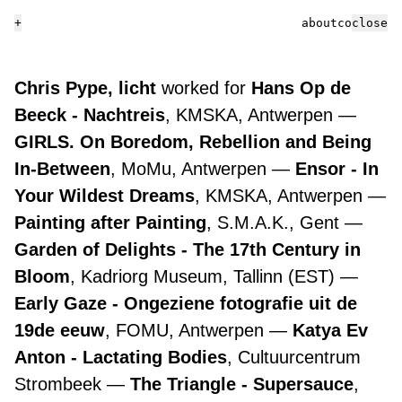
+
about
contact
close
Chris Pype, licht
worked for
Hans Op de
Beeck - Nachtreis
, KMSKA, Antwerpen
GIRLS. On Boredom, Rebellion and Being
In-Between
, MoMu, Antwerpen
Ensor - In
Your Wildest Dreams
, KMSKA, Antwerpen
Painting after Painting
, S.M.A.K., Gent
Garden of Delights - The 17th Century in
Bloom
, Kadriorg Museum, Tallinn (EST)
Early Gaze - Ongeziene fotografie uit de
19de eeuw
, FOMU, Antwerpen
Katya Ev
Anton - Lactating Bodies
, Cultuurcentrum
Strombeek
The Triangle - Supersauce
,