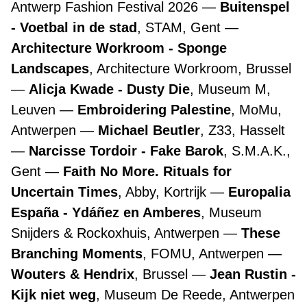
Antwerp Fashion Festival 2026
Buitenspel
- Voetbal in de stad
, STAM, Gent
Architecture Workroom - Sponge
Landscapes
, Architecture Workroom, Brussel
Alicja Kwade - Dusty Die
, Museum M,
Leuven
Embroidering Palestine
, MoMu,
Antwerpen
Michael Beutler
, Z33, Hasselt
Narcisse Tordoir - Fake Barok
, S.M.A.K.,
Gent
Faith No More. Rituals for
Uncertain Times
, Abby, Kortrijk
Europalia
España - Ydáñez en Amberes
, Museum
Snijders & Rockoxhuis, Antwerpen
These
Branching Moments
, FOMU, Antwerpen
Wouters & Hendrix
, Brussel
Jean Rustin -
Kijk niet weg
, Museum De Reede, Antwerpen