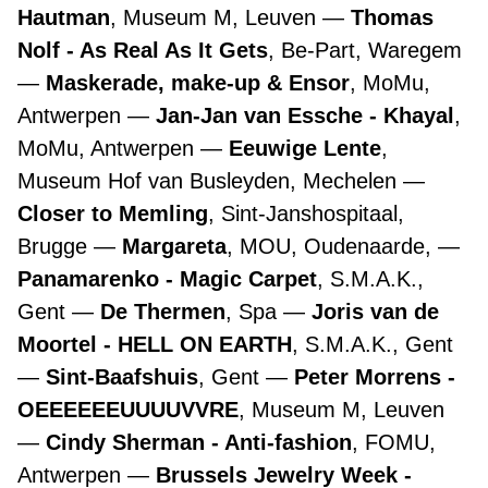
Hautman
, Museum M, Leuven
Thomas
Nolf - As Real As It Gets
, Be-Part, Waregem
Maskerade, make-up & Ensor
, MoMu,
Antwerpen
Jan-Jan van Essche - Khayal
,
MoMu, Antwerpen
Eeuwige Lente
,
Museum Hof van Busleyden, Mechelen
Closer to Memling
, Sint-Janshospitaal,
Brugge
Margareta
, MOU, Oudenaarde,
Panamarenko - Magic Carpet
, S.M.A.K.,
Gent
De Thermen
, Spa
Joris van de
Moortel - HELL ON EARTH
, S.M.A.K., Gent
Sint-Baafshuis
, Gent
Peter Morrens -
OEEEEEEUUUUVVRE
, Museum M, Leuven
Cindy Sherman - Anti-fashion
, FOMU,
Antwerpen
Brussels Jewelry Week -