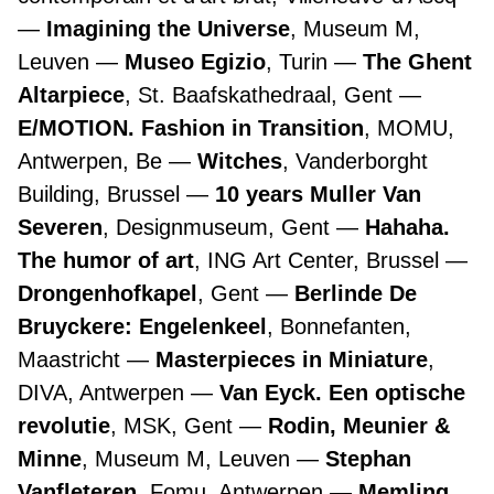
Imagining the Universe
, Museum M,
Leuven
Museo Egizio
, Turin
The Ghent
Altarpiece
, St. Baafskathedraal, Gent
E/MOTION. Fashion in Transition
, MOMU,
Antwerpen, Be
Witches
, Vanderborght
Building, Brussel
10 years Muller Van
Severen
, Designmuseum, Gent
Hahaha.
The humor of art
, ING Art Center, Brussel
Drongenhofkapel
, Gent
Berlinde De
Bruyckere: Engelenkeel
, Bonnefanten,
Maastricht
Masterpieces in Miniature
,
DIVA, Antwerpen
Van Eyck. Een optische
revolutie
, MSK, Gent
Rodin, Meunier &
Minne
, Museum M, Leuven
Stephan
Vanfleteren
, Fomu, Antwerpen
Memling