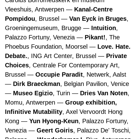
Carolus Borromeuskerk en museum
Vleeshuis, Antwerpen
Kanal-Centre
Pompidou
, Brussel
Van Eyck in Bruges
,
Groeningemuseum, Brugge
Intuition
,
Palazzo Fortuny, Venezia
Pikant!
, The
Phoebus Foundation, Moorsel
Love. Hate.
Debate.
, ING Art Center, Brussel
Private
Choices
, Centrale For Contemporary Art,
Brussel
Occupie Paradit
, Netwerk, Aalst
Dirk Braeckman
, Belgian Pavilion, Venice
Museo Egizio
, Turin
Dries Van Noten
,
Momu, Antwerpen
Group exhibition,
Infinitive Mutability
, Axel Vervoordt Hong
Kong
Yun Hyong-Keun
, Palazzo Fortuny,
Venezia
Geert Goiris
, Palazzo De' Toschi,