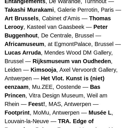
Entanglements
, De Warande, Turnhout
Takashi Murakami
, Galerie Perrotin, Paris
Art Brussels
, Cabinet d'Amis
Thomas
Lerooy
, Kasteel van Gaasbeek
Peter
Buggenhout
, De Centrale, Brussel
Africamuseum
, at EgmontPalace, Brussel
Lucas Arruda
, Mendes Wood DM Gallery,
Brussel
Rijksmuseum van Oudheden
,
Leiden
Kimsooja
, Axel Vervoordt Gallery,
Antwerpen
Het Vlot. Kunst is (niet)
eenzaam
, Mu.ZEE, Oostende
Bas
Princen
, Vitra Design Museum, Weil am
Rhein
Feest!
, MAS, Antwerpen
Footprint
, MoMu, Antwerpen
Musée L
,
Louvain-la-Neuve
TRA. Edge of