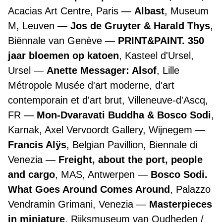
Acacias Art Centre, Paris
Albast
, Museum
M, Leuven
Jos de Gruyter & Harald Thys
,
Biënnale van Genève
PRINT&PAINT. 350
jaar bloemen op katoen
, Kasteel d'Ursel,
Ursel
Anette Messager: Alsof
, Lille
Métropole Musée d'art moderne, d'art
contemporain et d'art brut, Villeneuve-d'Ascq,
FR
Mon-Dvaravati Buddha & Bosco Sodi
,
Karnak, Axel Vervoordt Gallery, Wijnegem
Francis Alÿs
, Belgian Pavillion, Biennale di
Venezia
Freight, about the port, people
and cargo
, MAS, Antwerpen
Bosco Sodi.
What Goes Around Comes Around
, Palazzo
Vendramin Grimani, Venezia
Masterpieces
in miniature
, Rijksmuseum van Oudheden /