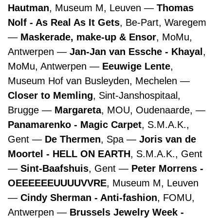
Hautman
, Museum M, Leuven
Thomas
Nolf - As Real As It Gets
, Be-Part, Waregem
Maskerade, make-up & Ensor
, MoMu,
Antwerpen
Jan-Jan van Essche - Khayal
,
MoMu, Antwerpen
Eeuwige Lente
,
Museum Hof van Busleyden, Mechelen
Closer to Memling
, Sint-Janshospitaal,
Brugge
Margareta
, MOU, Oudenaarde,
Panamarenko - Magic Carpet
, S.M.A.K.,
Gent
De Thermen
, Spa
Joris van de
Moortel - HELL ON EARTH
, S.M.A.K., Gent
Sint-Baafshuis
, Gent
Peter Morrens -
OEEEEEEUUUUVVRE
, Museum M, Leuven
Cindy Sherman - Anti-fashion
, FOMU,
Antwerpen
Brussels Jewelry Week -