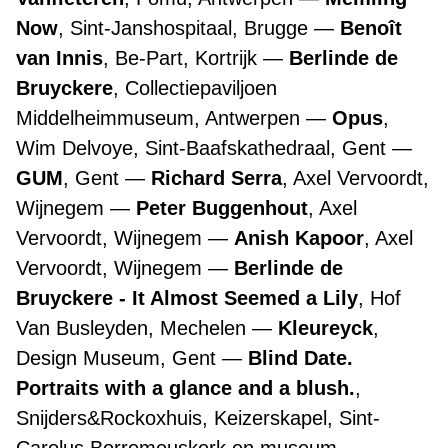
Now
, Sint-Janshospitaal, Brugge
Benoît
van Innis
, Be-Part, Kortrijk
Berlinde de
Bruyckere
, Collectiepaviljoen
Middelheimmuseum, Antwerpen
Opus
,
Wim Delvoye, Sint-Baafskathedraal, Gent
GUM
, Gent
Richard Serra
, Axel Vervoordt,
Wijnegem
Peter Buggenhout
, Axel
Vervoordt, Wijnegem
Anish Kapoor
, Axel
Vervoordt, Wijnegem
Berlinde de
Bruyckere - It Almost Seemed a Lily
, Hof
Van Busleyden, Mechelen
Kleureyck
,
Design Museum, Gent
Blind Date.
Portraits with a glance and a blush.
,
Snijders&Rockoxhuis, Keizerskapel, Sint-