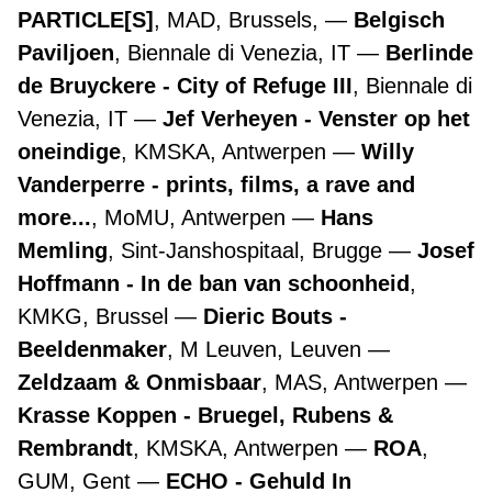
PARTICLE[S]
, MAD, Brussels,
Belgisch
Paviljoen
, Biennale di Venezia, IT
Berlinde
de Bruyckere - City of Refuge III
, Biennale di
Venezia, IT
Jef Verheyen - Venster op het
oneindige
, KMSKA, Antwerpen
Willy
Vanderperre - prints, films, a rave and
more...
, MoMU, Antwerpen
Hans
Memling
, Sint-Janshospitaal, Brugge
Josef
Hoffmann - In de ban van schoonheid
,
KMKG, Brussel
Dieric Bouts -
Beeldenmaker
, M Leuven, Leuven
Zeldzaam & Onmisbaar
, MAS, Antwerpen
Krasse Koppen - Bruegel, Rubens &
Rembrandt
, KMSKA, Antwerpen
ROA
,
GUM, Gent
ECHO - Gehuld In