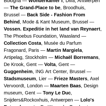
Bologna
Wonderkamer I
, Diva, Antwerpen
The Grand-Place to be
, Broodhuis,
Brussel
Back Side - Fashion From
Behind
, Mode & Kant Museum, Brussel
Vossen. Expeditie in het land van Reynaert
,
The Phoebus Foundation, Waasland
Collection Costa
, Musée du Parfum
Fragonard, Paris
Martin Margiela
,
Artipelag, Stockholm
Michaël Borremans
,
De Krook, Gent
Volta
, Gent
Guggenheim
, ING Art Center, Brussel
Stadsmuseum
, Lier
Frieze Masters
, Axel
Vervoordt, London
Maarten Baas
, Design
museum, Gent
Tony Le Duc
,
Snijders&Rockoxhuis, Antwerpen
Lolo's