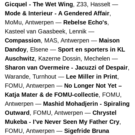
Gicquel - The Wet Wing
, Z33, Hasselt
Mode & Interieur - A Gendered Affair
,
MoMu, Antwerpen
Rebelse Echo's
,
Kasteel van Gaasbeek, Lennik
Compassion
, MAS, Antwerpen
Maison
Dandoy
, Elsene
Sport en sporters in KL
Auschwitz
, Kazerne Dossin, Mechelen
Sharon van Overmeire - Jacuzzi of Despair
,
Warande, Turnhout
Lee Miller in Print
,
FOMU, Antwerpen
No Longer Not Yet –
Katja Mater & de FOMU-collectie
, FOMU,
Antwerpen
Mashid Mohadjerin - Spiraling
Outward
, FOMU, Antwerpen
Chrystel
Mukeba - I've Never Seen My Father Cry
,
FOMU, Antwerpen
Sigefride Bruna