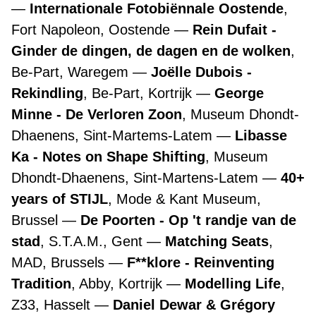
Internationale Fotobiënnale Oostende
,
Fort Napoleon, Oostende
Rein Dufait -
Ginder de dingen, de dagen en de wolken
,
Be-Part, Waregem
Joëlle Dubois -
Rekindling
, Be-Part, Kortrijk
George
Minne - De Verloren Zoon
, Museum Dhondt-
Dhaenens, Sint-Martems-Latem
Libasse
Ka - Notes on Shape Shifting
, Museum
Dhondt-Dhaenens, Sint-Martens-Latem
40+
years of STIJL
, Mode & Kant Museum,
Brussel
De Poorten - Op 't randje van de
stad
, S.T.A.M., Gent
Matching Seats
,
MAD, Brussels
F**klore - Reinventing
Tradition
, Abby, Kortrijk
Modelling Life
,
Z33, Hasselt
Daniel Dewar & Grégory