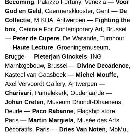
Becoming
, Palazzo Fortuny, Venezia
Voor
God en Geld
, Caermersklooster, Gent
De
Collectie
, M KHA, Antwerpen
Fighting the
box
, Centrale For Contemporary Art, Brussel
Peter de Cupere
, De Warande, Turnhout
Haute Lecture
, Groeningemuseum,
Brugge
Pieterjan Ginckels
, ING
Marnixgebouw, Brussel
Divine Decadence
,
Kasteel van Gaasbeek
Michel Mouffe
,
Axel Vervoordt Gallery, Antwerpen
Charivari
, Pamelekerk, Oudenaarde
Johan Creten
, Museum Dhondt-Dhaenens,
Deurle
Paco Rabanne
, Flagship store,
Paris
Martin Margiela
, Musée des Arts
Décoratifs, Paris
Dries Van Noten
, MoMu,