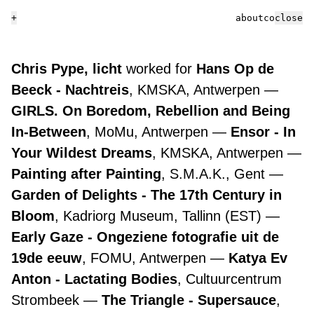
+
about
contact
close
Chris Pype, licht
worked for
Hans Op de
Beeck - Nachtreis
, KMSKA, Antwerpen
GIRLS. On Boredom, Rebellion and Being
In-Between
, MoMu, Antwerpen
Ensor - In
Your Wildest Dreams
, KMSKA, Antwerpen
Painting after Painting
, S.M.A.K., Gent
Garden of Delights - The 17th Century in
Bloom
, Kadriorg Museum, Tallinn (EST)
Early Gaze - Ongeziene fotografie uit de
19de eeuw
, FOMU, Antwerpen
Katya Ev
Anton - Lactating Bodies
, Cultuurcentrum
Strombeek
The Triangle - Supersauce
,