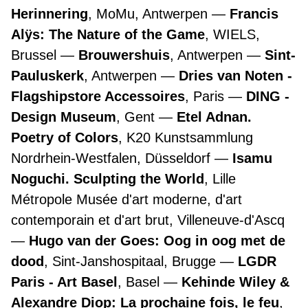
Herinnering
, MoMu, Antwerpen
Francis
Alÿs: The Nature of the Game
, WIELS,
Brussel
Brouwershuis
, Antwerpen
Sint-
Pauluskerk
, Antwerpen
Dries van Noten -
Flagshipstore Accessoires
, Paris
DING -
Design Museum
, Gent
Etel Adnan.
Poetry of Colors
, K20 Kunstsammlung
Nordrhein-Westfalen, Düsseldorf
Isamu
Noguchi. Sculpting the World
, Lille
Métropole Musée d'art moderne, d'art
contemporain et d'art brut, Villeneuve-d'Ascq
Hugo van der Goes: Oog in oog met de
dood
, Sint-Janshospitaal, Brugge
LGDR
Paris - Art Basel
, Basel
Kehinde Wiley &
Alexandre Diop: La prochaine fois, le feu
,