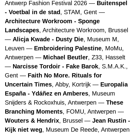
Antwerp Fashion Festival 2026
Buitenspel
- Voetbal in de stad
, STAM, Gent
Architecture Workroom - Sponge
Landscapes
, Architecture Workroom, Brussel
Alicja Kwade - Dusty Die
, Museum M,
Leuven
Embroidering Palestine
, MoMu,
Antwerpen
Michael Beutler
, Z33, Hasselt
Narcisse Tordoir - Fake Barok
, S.M.A.K.,
Gent
Faith No More. Rituals for
Uncertain Times
, Abby, Kortrijk
Europalia
España - Ydáñez en Amberes
, Museum
Snijders & Rockoxhuis, Antwerpen
These
Branching Moments
, FOMU, Antwerpen
Wouters & Hendrix
, Brussel
Jean Rustin -
Kijk niet weg
, Museum De Reede, Antwerpen