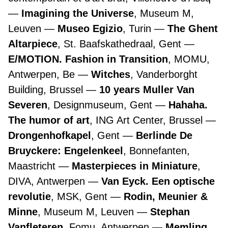
Imagining the Universe
, Museum M,
Leuven
Museo Egizio
, Turin
The Ghent
Altarpiece
, St. Baafskathedraal, Gent
E/MOTION. Fashion in Transition
, MOMU,
Antwerpen, Be
Witches
, Vanderborght
Building, Brussel
10 years Muller Van
Severen
, Designmuseum, Gent
Hahaha.
The humor of art
, ING Art Center, Brussel
Drongenhofkapel
, Gent
Berlinde De
Bruyckere: Engelenkeel
, Bonnefanten,
Maastricht
Masterpieces in Miniature
,
DIVA, Antwerpen
Van Eyck. Een optische
revolutie
, MSK, Gent
Rodin, Meunier &
Minne
, Museum M, Leuven
Stephan
Vanfleteren
, Fomu, Antwerpen
Memling