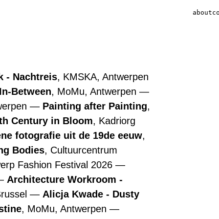
about
c
 - Nachtreis
, KMSKA, Antwerpen
 In-Between
, MoMu, Antwerpen
werpen
Painting after Painting
,
7th Century in Bloom
, Kadriorg
ne fotografie uit de 19de eeuw
,
ing Bodies
, Cultuurcentrum
werp Fashion Festival 2026
Architecture Workroom -
Brussel
Alicja Kwade - Dusty
stine
, MoMu, Antwerpen