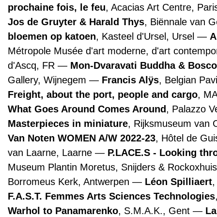
prochaine fois, le feu
, Acacias Art Centre, Par
Jos de Gruyter & Harald Thys
, Biënnale van 
bloemen op katoen
, Kasteel d'Ursel, Ursel
A
Métropole Musée d'art moderne, d'art contemporai
d'Ascq, FR
Mon-Dvaravati Buddha & Bosco
Gallery, Wijnegem
Francis Alÿs
, Belgian Pav
Freight, about the port, people and cargo
, M
What Goes Around Comes Around
, Palazzo 
Masterpieces in miniature
, Rijksmuseum van
Van Noten WOMEN A/W 2022-23
, Hôtel de Gui
van Laarne, Laarne
P.LACE.S - Looking th
Museum Plantin Moretus, Snijders & Rockoxhuis
Borromeus Kerk, Antwerpen
Léon Spilliaert
F.A.S.T. Femmes Arts Sciences Technologies
Warhol to Panamarenko
, S.M.A.K., Gent
La