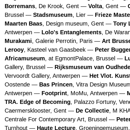
Borremans
, De Krook, Gent
Volta
, Gent
Brussel
Stadsmuseum
, Lier
Frieze Maste
Maarten Baas
, Design museum, Gent
Tony 
Antwerpen
Lolo's Entanglements
, De Wara
Murakami
, Galerie Perrotin, Paris
Art Bruss
Lerooy
, Kasteel van Gaasbeek
Peter Bugge
Africamuseum
, at EgmontPalace, Brussel
L
Gallery, Brussel
Rijksmuseum van Oudhed
Vervoordt Gallery, Antwerpen
Het Vlot. Kuns
Oostende
Bas Princen
, Vitra Design Museu
Antwerpen
Footprint
, MoMu, Antwerpen
TRA. Edge of Becoming
, Palazzo Fortuny, Ve
Caermersklooster, Gent
De Collectie
, M KH
Centrale For Contemporary Art, Brussel
Pete
Turnhout
Haute Lecture
, Groeningemuseum