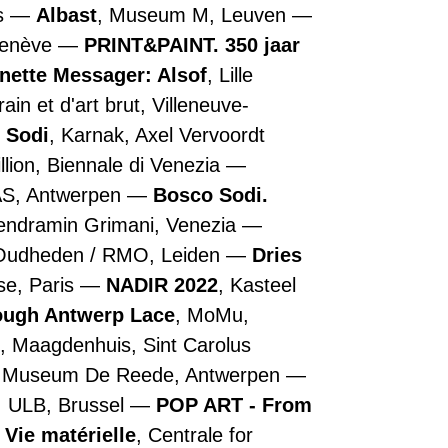
is
Albast
, Museum M, Leuven
Genève
PRINT&PAINT. 350 jaar
nette Messager: Alsof
, Lille
n et d'art brut, Villeneuve-
 Sodi
, Karnak, Axel Vervoordt
illion, Biennale di Venezia
AS, Antwerpen
Bosco Sodi.
Vendramin Grimani, Venezia
 Oudheden / RMO, Leiden
Dries
se, Paris
NADIR 2022
, Kasteel
rough Antwerp Lace
, MoMu,
, Maagdenhuis, Sint Carolus
, Museum De Reede, Antwerpen
, ULB, Brussel
POP ART - From
 Vie matérielle
, Centrale for