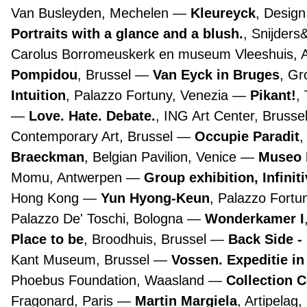
Van Busleyden, Mechelen
Kleureyck
, Desig
Portraits with a glance and a blush.
, Snijders
Carolus Borromeuskerk en museum Vleeshuis,
Pompidou
, Brussel
Van Eyck in Bruges
, G
Intuition
, Palazzo Fortuny, Venezia
Pikant!
,
Love. Hate. Debate.
, ING Art Center, Brusse
Contemporary Art, Brussel
Occupie Paradit
,
Braeckman
, Belgian Pavilion, Venice
Museo 
Momu, Antwerpen
Group exhibition, Infinit
Hong Kong
Yun Hyong-Keun
, Palazzo Fortu
Palazzo De' Toschi, Bologna
Wonderkamer I
Place to be
, Broodhuis, Brussel
Back Side -
Kant Museum, Brussel
Vossen. Expeditie in
Phoebus Foundation, Waasland
Collection 
Fragonard, Paris
Martin Margiela
, Artipelag