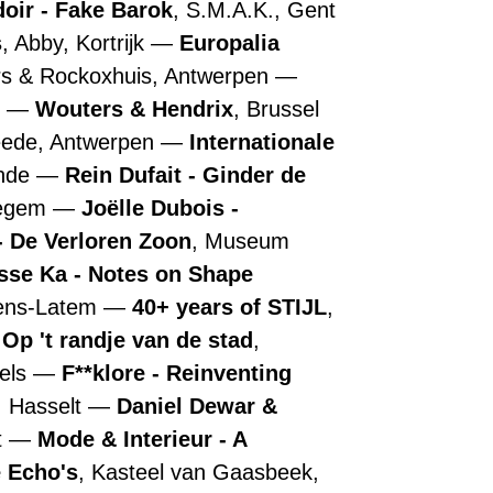
doir - Fake Barok
, S.M.A.K., Gent
s
, Abby, Kortrijk
Europalia
rs & Rockoxhuis, Antwerpen
n
Wouters & Hendrix
, Brussel
ede, Antwerpen
Internationale
ende
Rein Dufait - Ginder de
regem
Joëlle Dubois -
 De Verloren Zoon
, Museum
sse Ka - Notes on Shape
tens-Latem
40+ years of STIJL
,
 Op 't randje van de stad
,
els
F**klore - Reinventing
, Hasselt
Daniel Dewar &
t
Mode & Interieur - A
 Echo's
, Kasteel van Gaasbeek,