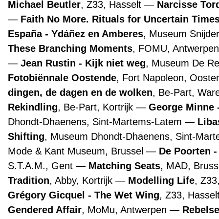
Michael Beutler
, Z33, Hasselt
Narcisse Tor
Faith No More. Rituals for Uncertain Time
España - Ydáñez en Amberes
, Museum Snijde
These Branching Moments
, FOMU, Antwerpe
Jean Rustin - Kijk niet weg
, Museum De Re
Fotobiënnale Oostende
, Fort Napoleon, Oost
dingen, de dagen en de wolken
, Be-Part, Wa
Rekindling
, Be-Part, Kortrijk
George Minne -
Dhondt-Dhaenens, Sint-Martems-Latem
Liba
Shifting
, Museum Dhondt-Dhaenens, Sint-Mar
Mode & Kant Museum, Brussel
De Poorten -
S.T.A.M., Gent
Matching Seats
, MAD, Bruss
Tradition
, Abby, Kortrijk
Modelling Life
, Z33
Grégory Gicquel - The Wet Wing
, Z33, Hassel
Gendered Affair
, MoMu, Antwerpen
Rebelse