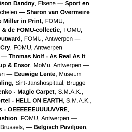
ison Dandoy
, Elsene
Sport en
echelen
Sharon van Overmeire
 Miller in Print
, FOMU,
r & de FOMU-collectie
, FOMU,
Outward
, FOMU, Antwerpen
 Cry
, FOMU, Antwerpen
n
Thomas Nolf - As Real As It
up & Ensor
, MoMu, Antwerpen
pen
Eeuwige Lente
, Museum
ling
, Sint-Janshospitaal, Brugge
nko - Magic Carpet
, S.M.A.K.,
ortel - HELL ON EARTH
, S.M.A.K.,
ns - OEEEEEEUUUUVVRE
,
ashion
, FOMU, Antwerpen
 Brussels,
Belgisch Paviljoen
,