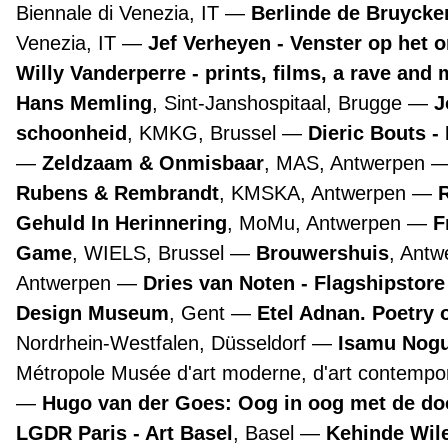
Biennale di Venezia, IT
Berlinde de Bruyckere
Venezia, IT
Jef Verheyen - Venster op het 
Willy Vanderperre - prints, films, a rave and 
Hans Memling
, Sint-Janshospitaal, Brugge
J
schoonheid
, KMKG, Brussel
Dieric Bouts 
Zeldzaam & Onmisbaar
, MAS, Antwerpen
Rubens & Rembrandt
, KMSKA, Antwerpen
Gehuld In Herinnering
, MoMu, Antwerpen
F
Game
, WIELS, Brussel
Brouwershuis
, Ant
Antwerpen
Dries van Noten - Flagshipstor
Design Museum
, Gent
Etel Adnan. Poetry 
Nordrhein-Westfalen, Düsseldorf
Isamu Nogu
Métropole Musée d'art moderne, d'art contempora
Hugo van der Goes: Oog in oog met de d
LGDR Paris - Art Basel
, Basel
Kehinde Wile