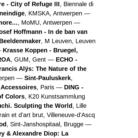
 - City of Refuge III
, Biennale di
oneindige
, KMSKA, Antwerpen
more...
, MoMU, Antwerpen
osef Hoffmann - In de ban van
- Beeldenmaker
, M Leuven, Leuven
Krasse Koppen - Bruegel,
ROA
, GUM, Gent
ECHO -
rancis Alÿs: The Nature of the
werpen
Sint-Pauluskerk
,
e Accessoires
, Paris
DING -
of Colors
, K20 Kunstsammlung
chi. Sculpting the World
, Lille
in et d'art brut, Villeneuve-d'Ascq
ood
, Sint-Janshospitaal, Brugge
y & Alexandre Diop: La