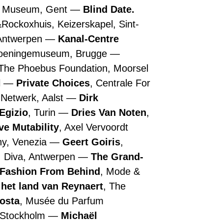
n Museum, Gent
Blind Date.
&Rockoxhuis, Keizerskapel, Sint-
 Antwerpen
Kanal-Centre
roeningemuseum, Brugge
 The Phoebus Foundation, Moorsel
l
Private Choices
, Centrale For
 Netwerk, Aalst
Dirk
Egizio
, Turin
Dries Van Noten
,
ive Mutability
, Axel Vervoordt
ny, Venezia
Geert Goiris
,
, Diva, Antwerpen
The Grand-
 Fashion From Behind
, Mode &
 het land van Reynaert
, The
Costa
, Musée du Parfum
, Stockholm
Michaël