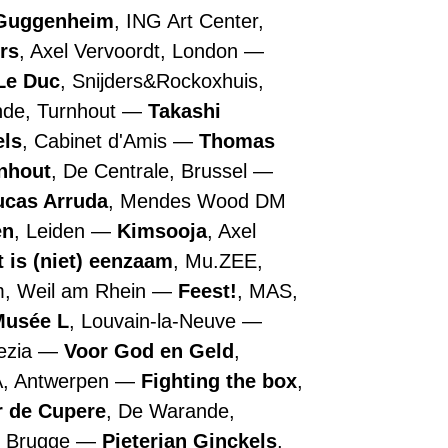
Guggenheim
, ING Art Center,
rs
, Axel Vervoordt, London
Le Duc
, Snijders&Rockoxhuis,
nde, Turnhout
Takashi
els
, Cabinet d'Amis
Thomas
nhout
, De Centrale, Brussel
ucas Arruda
, Mendes Wood DM
en
, Leiden
Kimsooja
, Axel
t is (niet) eenzaam
, Mu.ZEE,
m, Weil am Rhein
Feest!
, MAS,
Musée L
, Louvain-la-Neuve
nezia
Voor God en Geld
,
A, Antwerpen
Fighting the box
,
r de Cupere
, De Warande,
, Brugge
Pieterjan Ginckels
,