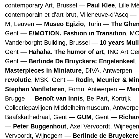
contemporary Art, Brussel
Paul Klee
, Lille 
contemporain et d'art brut, Villeneuve-d'Ascq
M, Leuven
Museo Egizio
, Turin
The Ghen
Gent
E/MOTION. Fashion in Transition
, M
Vanderborght Building, Brussel
10 years Mul
Gent
Hahaha. The humor of art
, ING Art Ce
Gent
Berlinde De Bruyckere: Engelenkeel
,
Masterpieces in Miniature
, DIVA, Antwerpen
revolutie
, MSK, Gent
Rodin, Meunier & Mi
Stephan Vanfleteren
, Fomu, Antwerpen
Mem
Brugge
Benoît van Innis
, Be-Part, Kortrijk
Collectiepaviljoen Middelheimmuseum, Antwerp
Baafskathedraal, Gent
GUM
, Gent
Richar
Peter Buggenhout
, Axel Vervoordt, Wijneg
Vervoordt, Wijnegem
Berlinde de Bruyckere 