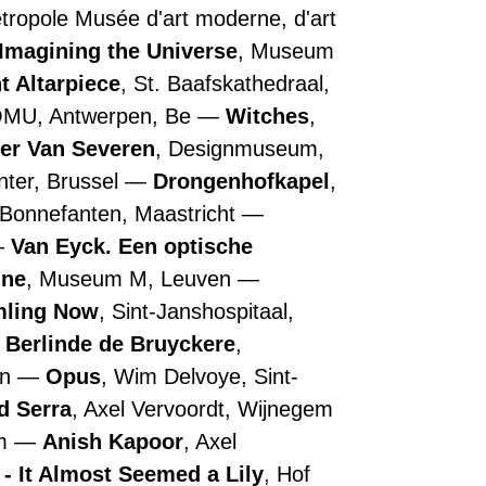
Métropole Musée d'art moderne, d'art
Imagining the Universe
, Museum
t Altarpiece
, St. Baafskathedraal,
OMU, Antwerpen, Be
Witches
,
ler Van Severen
, Designmuseum,
nter, Brussel
Drongenhofkapel
,
 Bonnefanten, Maastricht
Van Eyck. Een optische
nne
, Museum M, Leuven
ling Now
, Sint-Janshospitaal,
Berlinde de Bruyckere
,
en
Opus
, Wim Delvoye, Sint-
d Serra
, Axel Vervoordt, Wijnegem
em
Anish Kapoor
, Axel
- It Almost Seemed a Lily
, Hof