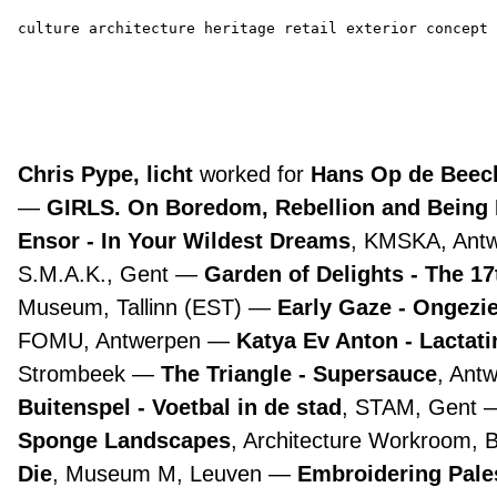
culture
architecture
heritage
retail
exterior
concept
Chris Pype, licht
worked for
Hans Op de Beeck
GIRLS. On Boredom, Rebellion and Being
Ensor - In Your Wildest Dreams
, KMSKA, Ant
S.M.A.K., Gent
Garden of Delights - The 1
Museum, Tallinn (EST)
Early Gaze - Ongezie
FOMU, Antwerpen
Katya Ev Anton - Lactat
Strombeek
The Triangle - Supersauce
, Ant
Buitenspel - Voetbal in de stad
, STAM, Gent
Sponge Landscapes
, Architecture Workroom, 
Die
, Museum M, Leuven
Embroidering Pale