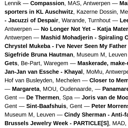
Lennik
Compassion
, MAS, Antwerpen
Ma
sporters in KL Auschwitz
, Kazerne Dossin, M
- Jacuzzi of Despair
, Warande, Turnhout
Lee
Antwerpen
No Longer Not Yet – Katja Mate
Antwerpen
Mashid Mohadjerin - Spiraling 
Chrystel Mukeba - I've Never Seen My Father
Sigefride Bruna Hautman
, Museum M, Leuve
Gets
, Be-Part, Waregem
Maskerade, make-
Jan-Jan van Essche - Khayal
, MoMu, Antwer
Hof van Busleyden, Mechelen
Closer to Mem
Margareta
, MOU, Oudenaarde,
Panamare
Gent
De Thermen
, Spa
Joris van de Mo
Gent
Sint-Baafshuis
, Gent
Peter Morre
Museum M, Leuven
Cindy Sherman - Anti-f
Brussels Jewelry Week - PARTICLE[S]
, MAD,