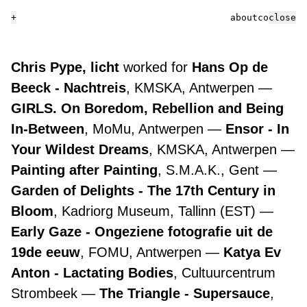
+
about
contact
close
Chris Pype, licht
worked for
Hans Op de
Beeck - Nachtreis
, KMSKA, Antwerpen
GIRLS. On Boredom, Rebellion and Being
In-Between
, MoMu, Antwerpen
Ensor - In
Your Wildest Dreams
, KMSKA, Antwerpen
Painting after Painting
, S.M.A.K., Gent
Garden of Delights - The 17th Century in
Bloom
, Kadriorg Museum, Tallinn (EST)
Early Gaze - Ongeziene fotografie uit de
19de eeuw
, FOMU, Antwerpen
Katya Ev
Anton - Lactating Bodies
, Cultuurcentrum
Strombeek
The Triangle - Supersauce
,