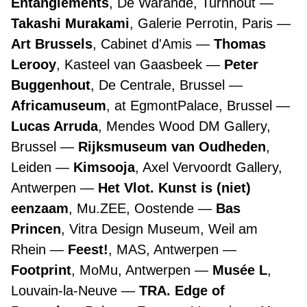
Entanglements
, De Warande, Turnhout
Takashi Murakami
, Galerie Perrotin, Paris
Art Brussels
, Cabinet d'Amis
Thomas
Lerooy
, Kasteel van Gaasbeek
Peter
Buggenhout
, De Centrale, Brussel
Africamuseum
, at EgmontPalace, Brussel
Lucas Arruda
, Mendes Wood DM Gallery,
Brussel
Rijksmuseum van Oudheden
,
Leiden
Kimsooja
, Axel Vervoordt Gallery,
Antwerpen
Het Vlot. Kunst is (niet)
eenzaam
, Mu.ZEE, Oostende
Bas
Princen
, Vitra Design Museum, Weil am
Rhein
Feest!
, MAS, Antwerpen
Footprint
, MoMu, Antwerpen
Musée L
,
Louvain-la-Neuve
TRA. Edge of