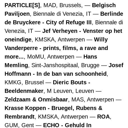
PARTICLE[S]
, MAD, Brussels,
Belgisch
Paviljoen
, Biennale di Venezia, IT
Berlinde
de Bruyckere - City of Refuge III
, Biennale di
Venezia, IT
Jef Verheyen - Venster op het
oneindige
, KMSKA, Antwerpen
Willy
Vanderperre - prints, films, a rave and
more...
, MoMU, Antwerpen
Hans
Memling
, Sint-Janshospitaal, Brugge
Josef
Hoffmann - In de ban van schoonheid
,
KMKG, Brussel
Dieric Bouts -
Beeldenmaker
, M Leuven, Leuven
Zeldzaam & Onmisbaar
, MAS, Antwerpen
Krasse Koppen - Bruegel, Rubens &
Rembrandt
, KMSKA, Antwerpen
ROA
,
GUM, Gent
ECHO - Gehuld In