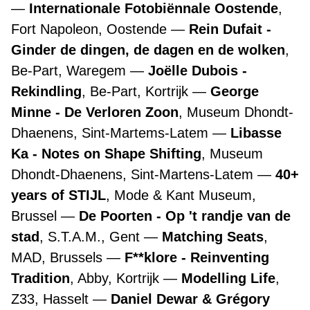
Internationale Fotobiënnale Oostende
,
Fort Napoleon, Oostende
Rein Dufait -
Ginder de dingen, de dagen en de wolken
,
Be-Part, Waregem
Joëlle Dubois -
Rekindling
, Be-Part, Kortrijk
George
Minne - De Verloren Zoon
, Museum Dhondt-
Dhaenens, Sint-Martems-Latem
Libasse
Ka - Notes on Shape Shifting
, Museum
Dhondt-Dhaenens, Sint-Martens-Latem
40+
years of STIJL
, Mode & Kant Museum,
Brussel
De Poorten - Op 't randje van de
stad
, S.T.A.M., Gent
Matching Seats
,
MAD, Brussels
F**klore - Reinventing
Tradition
, Abby, Kortrijk
Modelling Life
,
Z33, Hasselt
Daniel Dewar & Grégory