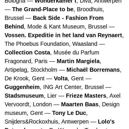
Bologna
Wonderkamer I
, Diva, Antwerpen
The Grand-Place to be
, Broodhuis,
Brussel
Back Side - Fashion From
Behind
, Mode & Kant Museum, Brussel
Vossen. Expeditie in het land van Reynaert
,
The Phoebus Foundation, Waasland
Collection Costa
, Musée du Parfum
Fragonard, Paris
Martin Margiela
,
Artipelag, Stockholm
Michaël Borremans
,
De Krook, Gent
Volta
, Gent
Guggenheim
, ING Art Center, Brussel
Stadsmuseum
, Lier
Frieze Masters
, Axel
Vervoordt, London
Maarten Baas
, Design
museum, Gent
Tony Le Duc
,
Snijders&Rockoxhuis, Antwerpen
Lolo's