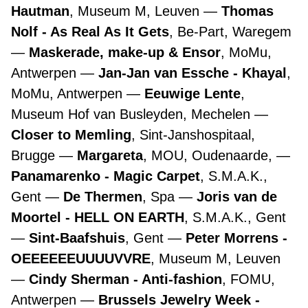
Hautman
, Museum M, Leuven
Thomas
Nolf - As Real As It Gets
, Be-Part, Waregem
Maskerade, make-up & Ensor
, MoMu,
Antwerpen
Jan-Jan van Essche - Khayal
,
MoMu, Antwerpen
Eeuwige Lente
,
Museum Hof van Busleyden, Mechelen
Closer to Memling
, Sint-Janshospitaal,
Brugge
Margareta
, MOU, Oudenaarde,
Panamarenko - Magic Carpet
, S.M.A.K.,
Gent
De Thermen
, Spa
Joris van de
Moortel - HELL ON EARTH
, S.M.A.K., Gent
Sint-Baafshuis
, Gent
Peter Morrens -
OEEEEEEUUUUVVRE
, Museum M, Leuven
Cindy Sherman - Anti-fashion
, FOMU,
Antwerpen
Brussels Jewelry Week -