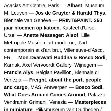
Acacias Art Centre, Paris
Albast
, Museum
M, Leuven
Jos de Gruyter & Harald Thys
,
Biënnale van Genève
PRINT&PAINT. 350
jaar bloemen op katoen
, Kasteel d'Ursel,
Ursel
Anette Messager: Alsof
, Lille
Métropole Musée d'art moderne, d'art
contemporain et d'art brut, Villeneuve-d'Ascq,
FR
Mon-Dvaravati Buddha & Bosco Sodi
,
Karnak, Axel Vervoordt Gallery, Wijnegem
Francis Alÿs
, Belgian Pavillion, Biennale di
Venezia
Freight, about the port, people
and cargo
, MAS, Antwerpen
Bosco Sodi.
What Goes Around Comes Around
, Palazzo
Vendramin Grimani, Venezia
Masterpieces
in miniature
, Rijksmuseum van Oudheden /