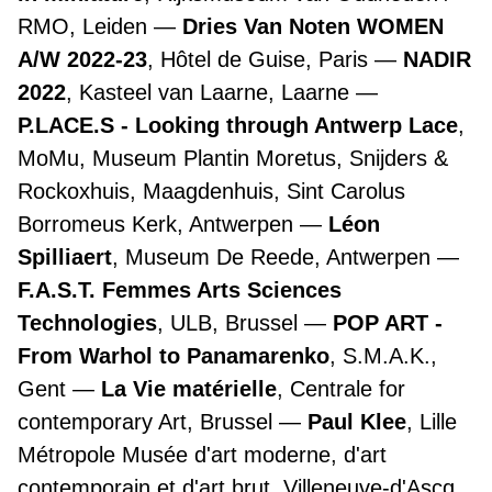
RMO, Leiden
Dries Van Noten WOMEN
A/W 2022-23
, Hôtel de Guise, Paris
NADIR
2022
, Kasteel van Laarne, Laarne
P.LACE.S - Looking through Antwerp Lace
,
MoMu, Museum Plantin Moretus, Snijders &
Rockoxhuis, Maagdenhuis, Sint Carolus
Borromeus Kerk, Antwerpen
Léon
Spilliaert
, Museum De Reede, Antwerpen
F.A.S.T. Femmes Arts Sciences
Technologies
, ULB, Brussel
POP ART -
From Warhol to Panamarenko
, S.M.A.K.,
Gent
La Vie matérielle
, Centrale for
contemporary Art, Brussel
Paul Klee
, Lille
Métropole Musée d'art moderne, d'art
contemporain et d'art brut, Villeneuve-d'Ascq