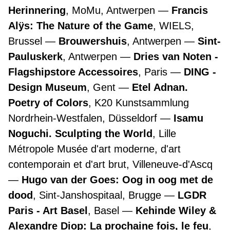
Herinnering
, MoMu, Antwerpen
Francis
Alÿs: The Nature of the Game
, WIELS,
Brussel
Brouwershuis
, Antwerpen
Sint-
Pauluskerk
, Antwerpen
Dries van Noten -
Flagshipstore Accessoires
, Paris
DING -
Design Museum
, Gent
Etel Adnan.
Poetry of Colors
, K20 Kunstsammlung
Nordrhein-Westfalen, Düsseldorf
Isamu
Noguchi. Sculpting the World
, Lille
Métropole Musée d'art moderne, d'art
contemporain et d'art brut, Villeneuve-d'Ascq
Hugo van der Goes: Oog in oog met de
dood
, Sint-Janshospitaal, Brugge
LGDR
Paris - Art Basel
, Basel
Kehinde Wiley &
Alexandre Diop: La prochaine fois, le feu
,