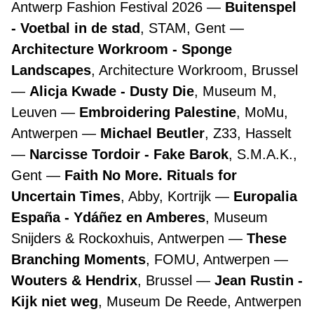
Antwerp Fashion Festival 2026
Buitenspel
- Voetbal in de stad
, STAM, Gent
Architecture Workroom - Sponge
Landscapes
, Architecture Workroom, Brussel
Alicja Kwade - Dusty Die
, Museum M,
Leuven
Embroidering Palestine
, MoMu,
Antwerpen
Michael Beutler
, Z33, Hasselt
Narcisse Tordoir - Fake Barok
, S.M.A.K.,
Gent
Faith No More. Rituals for
Uncertain Times
, Abby, Kortrijk
Europalia
España - Ydáñez en Amberes
, Museum
Snijders & Rockoxhuis, Antwerpen
These
Branching Moments
, FOMU, Antwerpen
Wouters & Hendrix
, Brussel
Jean Rustin -
Kijk niet weg
, Museum De Reede, Antwerpen