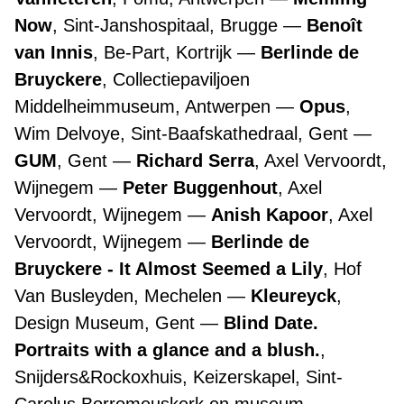
Now
, Sint-Janshospitaal, Brugge
Benoît
van Innis
, Be-Part, Kortrijk
Berlinde de
Bruyckere
, Collectiepaviljoen
Middelheimmuseum, Antwerpen
Opus
,
Wim Delvoye, Sint-Baafskathedraal, Gent
GUM
, Gent
Richard Serra
, Axel Vervoordt,
Wijnegem
Peter Buggenhout
, Axel
Vervoordt, Wijnegem
Anish Kapoor
, Axel
Vervoordt, Wijnegem
Berlinde de
Bruyckere - It Almost Seemed a Lily
, Hof
Van Busleyden, Mechelen
Kleureyck
,
Design Museum, Gent
Blind Date.
Portraits with a glance and a blush.
,
Snijders&Rockoxhuis, Keizerskapel, Sint-