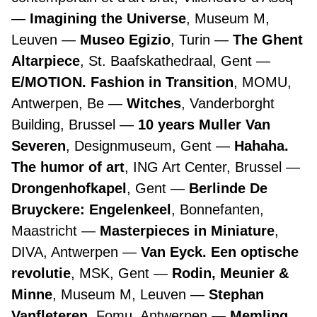
Imagining the Universe
, Museum M,
Leuven
Museo Egizio
, Turin
The Ghent
Altarpiece
, St. Baafskathedraal, Gent
E/MOTION. Fashion in Transition
, MOMU,
Antwerpen, Be
Witches
, Vanderborght
Building, Brussel
10 years Muller Van
Severen
, Designmuseum, Gent
Hahaha.
The humor of art
, ING Art Center, Brussel
Drongenhofkapel
, Gent
Berlinde De
Bruyckere: Engelenkeel
, Bonnefanten,
Maastricht
Masterpieces in Miniature
,
DIVA, Antwerpen
Van Eyck. Een optische
revolutie
, MSK, Gent
Rodin, Meunier &
Minne
, Museum M, Leuven
Stephan
Vanfleteren
, Fomu, Antwerpen
Memling