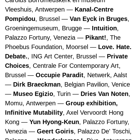
Carolus Borromeuskerk en museum
Vleeshuis, Antwerpen
Kanal-Centre
Pompidou
, Brussel
Van Eyck in Bruges
,
Groeningemuseum, Brugge
Intuition
,
Palazzo Fortuny, Venezia
Pikant!
, The
Phoebus Foundation, Moorsel
Love. Hate.
Debate.
, ING Art Center, Brussel
Private
Choices
, Centrale For Contemporary Art,
Brussel
Occupie Paradit
, Netwerk, Aalst
Dirk Braeckman
, Belgian Pavilion, Venice
Museo Egizio
, Turin
Dries Van Noten
,
Momu, Antwerpen
Group exhibition,
Infinitive Mutability
, Axel Vervoordt Hong
Kong
Yun Hyong-Keun
, Palazzo Fortuny,
Venezia
Geert Goiris
, Palazzo De' Toschi,