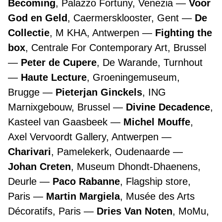
Becoming
, Palazzo Fortuny, Venezia
Voor
God en Geld
, Caermersklooster, Gent
De
Collectie
, M KHA, Antwerpen
Fighting the
box
, Centrale For Contemporary Art, Brussel
Peter de Cupere
, De Warande, Turnhout
Haute Lecture
, Groeningemuseum,
Brugge
Pieterjan Ginckels
, ING
Marnixgebouw, Brussel
Divine Decadence
,
Kasteel van Gaasbeek
Michel Mouffe
,
Axel Vervoordt Gallery, Antwerpen
Charivari
, Pamelekerk, Oudenaarde
Johan Creten
, Museum Dhondt-Dhaenens,
Deurle
Paco Rabanne
, Flagship store,
Paris
Martin Margiela
, Musée des Arts
Décoratifs, Paris
Dries Van Noten
, MoMu,