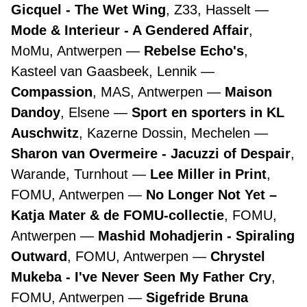
Gicquel - The Wet Wing
, Z33, Hasselt
Mode & Interieur - A Gendered Affair
,
MoMu, Antwerpen
Rebelse Echo's
,
Kasteel van Gaasbeek, Lennik
Compassion
, MAS, Antwerpen
Maison
Dandoy
, Elsene
Sport en sporters in KL
Auschwitz
, Kazerne Dossin, Mechelen
Sharon van Overmeire - Jacuzzi of Despair
,
Warande, Turnhout
Lee Miller in Print
,
FOMU, Antwerpen
No Longer Not Yet –
Katja Mater & de FOMU-collectie
, FOMU,
Antwerpen
Mashid Mohadjerin - Spiraling
Outward
, FOMU, Antwerpen
Chrystel
Mukeba - I've Never Seen My Father Cry
,
FOMU, Antwerpen
Sigefride Bruna