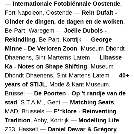
Internationale Fotobiënnale Oostende
,
Fort Napoleon, Oostende
Rein Dufait -
Ginder de dingen, de dagen en de wolken
,
Be-Part, Waregem
Joëlle Dubois -
Rekindling
, Be-Part, Kortrijk
George
Minne - De Verloren Zoon
, Museum Dhondt-
Dhaenens, Sint-Martems-Latem
Libasse
Ka - Notes on Shape Shifting
, Museum
Dhondt-Dhaenens, Sint-Martens-Latem
40+
years of STIJL
, Mode & Kant Museum,
Brussel
De Poorten - Op 't randje van de
stad
, S.T.A.M., Gent
Matching Seats
,
MAD, Brussels
F**klore - Reinventing
Tradition
, Abby, Kortrijk
Modelling Life
,
Z33, Hasselt
Daniel Dewar & Grégory