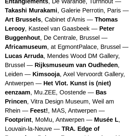
Entanglements
, De Warande, Turnhout
Takashi Murakami
, Galerie Perrotin, Paris
Art Brussels
, Cabinet d'Amis
Thomas
Lerooy
, Kasteel van Gaasbeek
Peter
Buggenhout
, De Centrale, Brussel
Africamuseum
, at EgmontPalace, Brussel
Lucas Arruda
, Mendes Wood DM Gallery,
Brussel
Rijksmuseum van Oudheden
,
Leiden
Kimsooja
, Axel Vervoordt Gallery,
Antwerpen
Het Vlot. Kunst is (niet)
eenzaam
, Mu.ZEE, Oostende
Bas
Princen
, Vitra Design Museum, Weil am
Rhein
Feest!
, MAS, Antwerpen
Footprint
, MoMu, Antwerpen
Musée L
,
Louvain-la-Neuve
TRA. Edge of