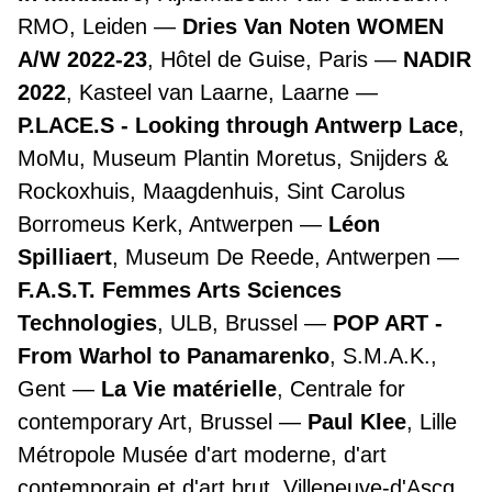
RMO, Leiden
Dries Van Noten WOMEN
A/W 2022-23
, Hôtel de Guise, Paris
NADIR
2022
, Kasteel van Laarne, Laarne
P.LACE.S - Looking through Antwerp Lace
,
MoMu, Museum Plantin Moretus, Snijders &
Rockoxhuis, Maagdenhuis, Sint Carolus
Borromeus Kerk, Antwerpen
Léon
Spilliaert
, Museum De Reede, Antwerpen
F.A.S.T. Femmes Arts Sciences
Technologies
, ULB, Brussel
POP ART -
From Warhol to Panamarenko
, S.M.A.K.,
Gent
La Vie matérielle
, Centrale for
contemporary Art, Brussel
Paul Klee
, Lille
Métropole Musée d'art moderne, d'art
contemporain et d'art brut, Villeneuve-d'Ascq