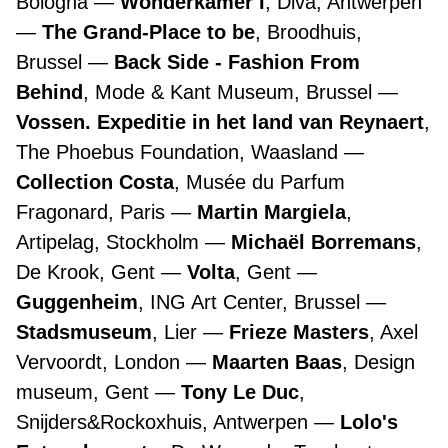
Bologna
Wonderkamer I
, Diva, Antwerpen
The Grand-Place to be
, Broodhuis,
Brussel
Back Side - Fashion From
Behind
, Mode & Kant Museum, Brussel
Vossen. Expeditie in het land van Reynaert
,
The Phoebus Foundation, Waasland
Collection Costa
, Musée du Parfum
Fragonard, Paris
Martin Margiela
,
Artipelag, Stockholm
Michaël Borremans
,
De Krook, Gent
Volta
, Gent
Guggenheim
, ING Art Center, Brussel
Stadsmuseum
, Lier
Frieze Masters
, Axel
Vervoordt, London
Maarten Baas
, Design
museum, Gent
Tony Le Duc
,
Snijders&Rockoxhuis, Antwerpen
Lolo's