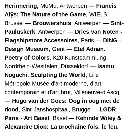
Herinnering
, MoMu, Antwerpen
Francis
Alÿs: The Nature of the Game
, WIELS,
Brussel
Brouwershuis
, Antwerpen
Sint-
Pauluskerk
, Antwerpen
Dries van Noten -
Flagshipstore Accessoires
, Paris
DING -
Design Museum
, Gent
Etel Adnan.
Poetry of Colors
, K20 Kunstsammlung
Nordrhein-Westfalen, Düsseldorf
Isamu
Noguchi. Sculpting the World
, Lille
Métropole Musée d'art moderne, d'art
contemporain et d'art brut, Villeneuve-d'Ascq
Hugo van der Goes: Oog in oog met de
dood
, Sint-Janshospitaal, Brugge
LGDR
Paris - Art Basel
, Basel
Kehinde Wiley &
Alexandre Diop: La prochaine fois, le feu
,