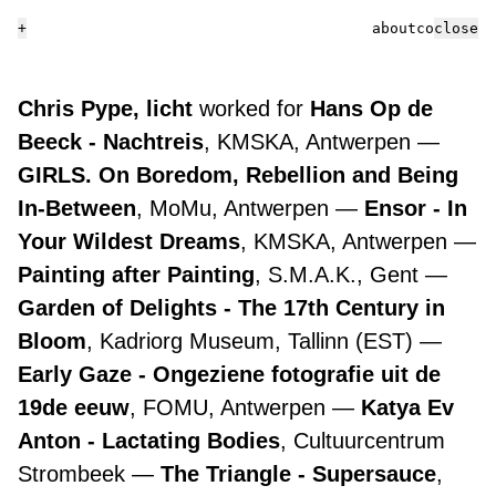
+
about
contact
close
Chris Pype, licht
worked for
Hans Op de
Beeck - Nachtreis
, KMSKA, Antwerpen
GIRLS. On Boredom, Rebellion and Being
In-Between
, MoMu, Antwerpen
Ensor - In
Your Wildest Dreams
, KMSKA, Antwerpen
Painting after Painting
, S.M.A.K., Gent
Garden of Delights - The 17th Century in
Bloom
, Kadriorg Museum, Tallinn (EST)
Early Gaze - Ongeziene fotografie uit de
19de eeuw
, FOMU, Antwerpen
Katya Ev
Anton - Lactating Bodies
, Cultuurcentrum
Strombeek
The Triangle - Supersauce
,