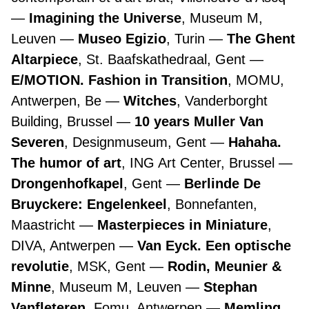
Imagining the Universe
, Museum M,
Leuven
Museo Egizio
, Turin
The Ghent
Altarpiece
, St. Baafskathedraal, Gent
E/MOTION. Fashion in Transition
, MOMU,
Antwerpen, Be
Witches
, Vanderborght
Building, Brussel
10 years Muller Van
Severen
, Designmuseum, Gent
Hahaha.
The humor of art
, ING Art Center, Brussel
Drongenhofkapel
, Gent
Berlinde De
Bruyckere: Engelenkeel
, Bonnefanten,
Maastricht
Masterpieces in Miniature
,
DIVA, Antwerpen
Van Eyck. Een optische
revolutie
, MSK, Gent
Rodin, Meunier &
Minne
, Museum M, Leuven
Stephan
Vanfleteren
, Fomu, Antwerpen
Memling