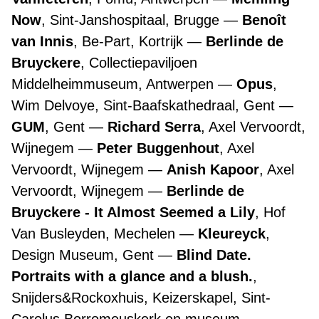
Now
, Sint-Janshospitaal, Brugge
Benoît
van Innis
, Be-Part, Kortrijk
Berlinde de
Bruyckere
, Collectiepaviljoen
Middelheimmuseum, Antwerpen
Opus
,
Wim Delvoye, Sint-Baafskathedraal, Gent
GUM
, Gent
Richard Serra
, Axel Vervoordt,
Wijnegem
Peter Buggenhout
, Axel
Vervoordt, Wijnegem
Anish Kapoor
, Axel
Vervoordt, Wijnegem
Berlinde de
Bruyckere - It Almost Seemed a Lily
, Hof
Van Busleyden, Mechelen
Kleureyck
,
Design Museum, Gent
Blind Date.
Portraits with a glance and a blush.
,
Snijders&Rockoxhuis, Keizerskapel, Sint-