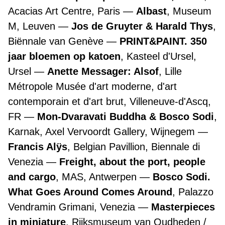
Acacias Art Centre, Paris
Albast
, Museum
M, Leuven
Jos de Gruyter & Harald Thys
,
Biënnale van Genève
PRINT&PAINT. 350
jaar bloemen op katoen
, Kasteel d'Ursel,
Ursel
Anette Messager: Alsof
, Lille
Métropole Musée d'art moderne, d'art
contemporain et d'art brut, Villeneuve-d'Ascq,
FR
Mon-Dvaravati Buddha & Bosco Sodi
,
Karnak, Axel Vervoordt Gallery, Wijnegem
Francis Alÿs
, Belgian Pavillion, Biennale di
Venezia
Freight, about the port, people
and cargo
, MAS, Antwerpen
Bosco Sodi.
What Goes Around Comes Around
, Palazzo
Vendramin Grimani, Venezia
Masterpieces
in miniature
, Rijksmuseum van Oudheden /