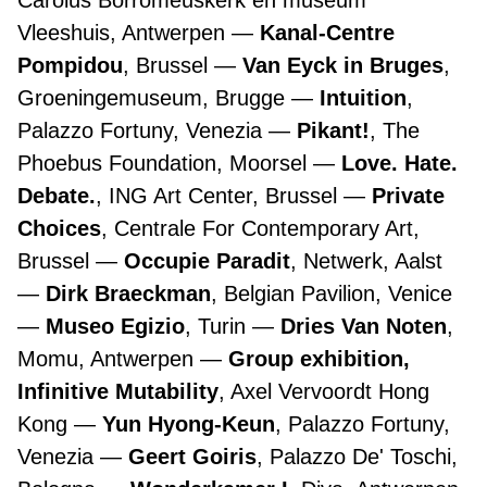
Carolus Borromeuskerk en museum
Vleeshuis, Antwerpen
Kanal-Centre
Pompidou
, Brussel
Van Eyck in Bruges
,
Groeningemuseum, Brugge
Intuition
,
Palazzo Fortuny, Venezia
Pikant!
, The
Phoebus Foundation, Moorsel
Love. Hate.
Debate.
, ING Art Center, Brussel
Private
Choices
, Centrale For Contemporary Art,
Brussel
Occupie Paradit
, Netwerk, Aalst
Dirk Braeckman
, Belgian Pavilion, Venice
Museo Egizio
, Turin
Dries Van Noten
,
Momu, Antwerpen
Group exhibition,
Infinitive Mutability
, Axel Vervoordt Hong
Kong
Yun Hyong-Keun
, Palazzo Fortuny,
Venezia
Geert Goiris
, Palazzo De' Toschi,