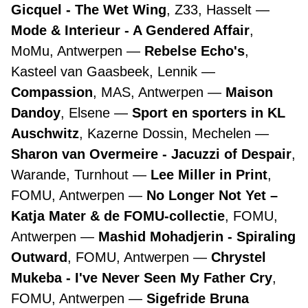
Gicquel - The Wet Wing
, Z33, Hasselt
Mode & Interieur - A Gendered Affair
,
MoMu, Antwerpen
Rebelse Echo's
,
Kasteel van Gaasbeek, Lennik
Compassion
, MAS, Antwerpen
Maison
Dandoy
, Elsene
Sport en sporters in KL
Auschwitz
, Kazerne Dossin, Mechelen
Sharon van Overmeire - Jacuzzi of Despair
,
Warande, Turnhout
Lee Miller in Print
,
FOMU, Antwerpen
No Longer Not Yet –
Katja Mater & de FOMU-collectie
, FOMU,
Antwerpen
Mashid Mohadjerin - Spiraling
Outward
, FOMU, Antwerpen
Chrystel
Mukeba - I've Never Seen My Father Cry
,
FOMU, Antwerpen
Sigefride Bruna