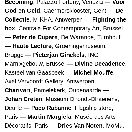
Becoming
, Palazzo Fortuny, Venezia
Voor
God en Geld
, Caermersklooster, Gent
De
Collectie
, M KHA, Antwerpen
Fighting the
box
, Centrale For Contemporary Art, Brussel
Peter de Cupere
, De Warande, Turnhout
Haute Lecture
, Groeningemuseum,
Brugge
Pieterjan Ginckels
, ING
Marnixgebouw, Brussel
Divine Decadence
,
Kasteel van Gaasbeek
Michel Mouffe
,
Axel Vervoordt Gallery, Antwerpen
Charivari
, Pamelekerk, Oudenaarde
Johan Creten
, Museum Dhondt-Dhaenens,
Deurle
Paco Rabanne
, Flagship store,
Paris
Martin Margiela
, Musée des Arts
Décoratifs, Paris
Dries Van Noten
, MoMu,