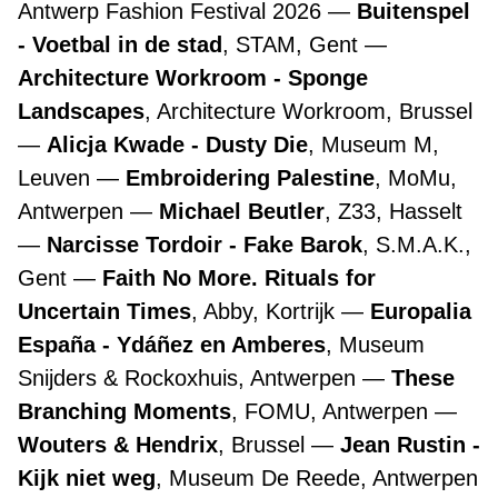
Antwerp Fashion Festival 2026
Buitenspel
- Voetbal in de stad
, STAM, Gent
Architecture Workroom - Sponge
Landscapes
, Architecture Workroom, Brussel
Alicja Kwade - Dusty Die
, Museum M,
Leuven
Embroidering Palestine
, MoMu,
Antwerpen
Michael Beutler
, Z33, Hasselt
Narcisse Tordoir - Fake Barok
, S.M.A.K.,
Gent
Faith No More. Rituals for
Uncertain Times
, Abby, Kortrijk
Europalia
España - Ydáñez en Amberes
, Museum
Snijders & Rockoxhuis, Antwerpen
These
Branching Moments
, FOMU, Antwerpen
Wouters & Hendrix
, Brussel
Jean Rustin -
Kijk niet weg
, Museum De Reede, Antwerpen