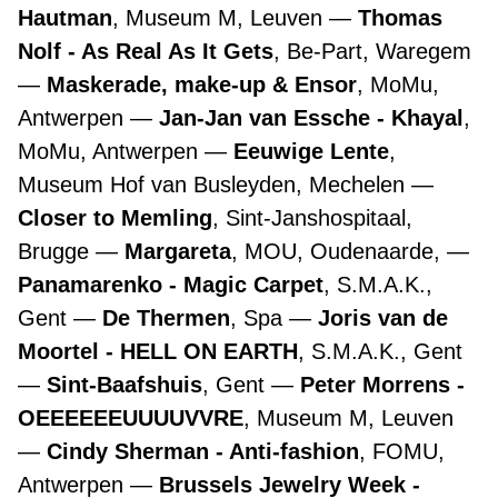
Hautman
, Museum M, Leuven
Thomas
Nolf - As Real As It Gets
, Be-Part, Waregem
Maskerade, make-up & Ensor
, MoMu,
Antwerpen
Jan-Jan van Essche - Khayal
,
MoMu, Antwerpen
Eeuwige Lente
,
Museum Hof van Busleyden, Mechelen
Closer to Memling
, Sint-Janshospitaal,
Brugge
Margareta
, MOU, Oudenaarde,
Panamarenko - Magic Carpet
, S.M.A.K.,
Gent
De Thermen
, Spa
Joris van de
Moortel - HELL ON EARTH
, S.M.A.K., Gent
Sint-Baafshuis
, Gent
Peter Morrens -
OEEEEEEUUUUVVRE
, Museum M, Leuven
Cindy Sherman - Anti-fashion
, FOMU,
Antwerpen
Brussels Jewelry Week -