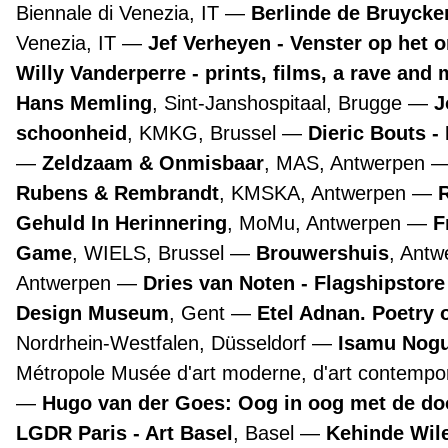
Biennale di Venezia, IT
Berlinde de Bruyckere
Venezia, IT
Jef Verheyen - Venster op het 
Willy Vanderperre - prints, films, a rave and 
Hans Memling
, Sint-Janshospitaal, Brugge
J
schoonheid
, KMKG, Brussel
Dieric Bouts 
Zeldzaam & Onmisbaar
, MAS, Antwerpen
Rubens & Rembrandt
, KMSKA, Antwerpen
Gehuld In Herinnering
, MoMu, Antwerpen
F
Game
, WIELS, Brussel
Brouwershuis
, Ant
Antwerpen
Dries van Noten - Flagshipstor
Design Museum
, Gent
Etel Adnan. Poetry 
Nordrhein-Westfalen, Düsseldorf
Isamu Nogu
Métropole Musée d'art moderne, d'art contempora
Hugo van der Goes: Oog in oog met de d
LGDR Paris - Art Basel
, Basel
Kehinde Wile