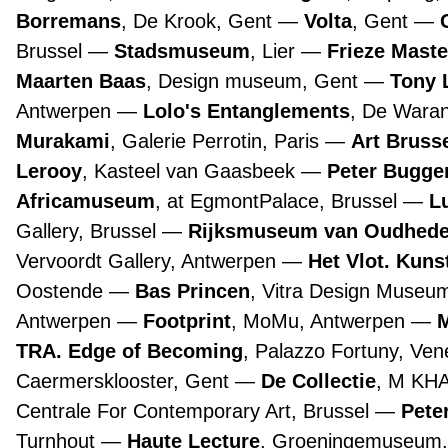
Borremans
, De Krook, Gent
Volta
, Gent
Brussel
Stadsmuseum
, Lier
Frieze Maste
Maarten Baas
, Design museum, Gent
Tony 
Antwerpen
Lolo's Entanglements
, De Wara
Murakami
, Galerie Perrotin, Paris
Art Bruss
Lerooy
, Kasteel van Gaasbeek
Peter Bugge
Africamuseum
, at EgmontPalace, Brussel
L
Gallery, Brussel
Rijksmuseum van Oudhed
Vervoordt Gallery, Antwerpen
Het Vlot. Kuns
Oostende
Bas Princen
, Vitra Design Museu
Antwerpen
Footprint
, MoMu, Antwerpen
TRA. Edge of Becoming
, Palazzo Fortuny, Ve
Caermersklooster, Gent
De Collectie
, M KH
Centrale For Contemporary Art, Brussel
Pete
Turnhout
Haute Lecture
, Groeningemuseum