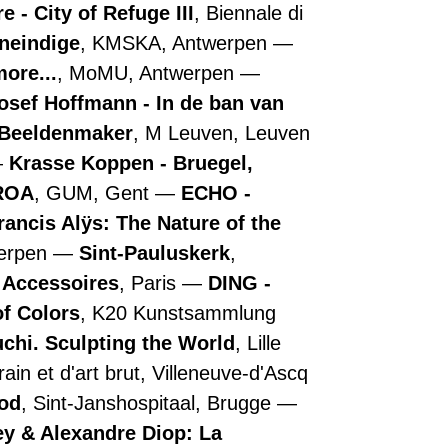
 - City of Refuge III
, Biennale di
oneindige
, KMSKA, Antwerpen
more...
, MoMU, Antwerpen
osef Hoffmann - In de ban van
- Beeldenmaker
, M Leuven, Leuven
Krasse Koppen - Bruegel,
ROA
, GUM, Gent
ECHO -
rancis Alÿs: The Nature of the
werpen
Sint-Pauluskerk
,
e Accessoires
, Paris
DING -
of Colors
, K20 Kunstsammlung
chi. Sculpting the World
, Lille
in et d'art brut, Villeneuve-d'Ascq
ood
, Sint-Janshospitaal, Brugge
y & Alexandre Diop: La