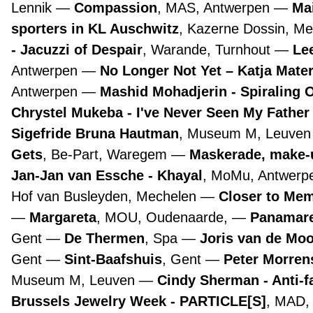
Lennik
Compassion
, MAS, Antwerpen
Ma
sporters in KL Auschwitz
, Kazerne Dossin, M
- Jacuzzi of Despair
, Warande, Turnhout
Lee
Antwerpen
No Longer Not Yet – Katja Mate
Antwerpen
Mashid Mohadjerin - Spiraling 
Chrystel Mukeba - I've Never Seen My Father
Sigefride Bruna Hautman
, Museum M, Leuve
Gets
, Be-Part, Waregem
Maskerade, make-
Jan-Jan van Essche - Khayal
, MoMu, Antwer
Hof van Busleyden, Mechelen
Closer to Mem
Margareta
, MOU, Oudenaarde,
Panamare
Gent
De Thermen
, Spa
Joris van de Mo
Gent
Sint-Baafshuis
, Gent
Peter Morre
Museum M, Leuven
Cindy Sherman - Anti-f
Brussels Jewelry Week - PARTICLE[S]
, MAD,