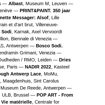
is
Albast
, Museum M, Leuven
Genève
PRINT&PAINT. 350 jaar
nette Messager: Alsof
, Lille
n et d'art brut, Villeneuve-
 Sodi
, Karnak, Axel Vervoordt
illion, Biennale di Venezia
AS, Antwerpen
Bosco Sodi.
Vendramin Grimani, Venezia
 Oudheden / RMO, Leiden
Dries
se, Paris
NADIR 2022
, Kasteel
rough Antwerp Lace
, MoMu,
, Maagdenhuis, Sint Carolus
, Museum De Reede, Antwerpen
, ULB, Brussel
POP ART - From
 Vie matérielle
, Centrale for