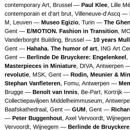
contemporary Art, Brussel
Paul Klee
, Lille 
contemporain et d'art brut, Villeneuve-d'Ascq
M, Leuven
Museo Egizio
, Turin
The Ghen
Gent
E/MOTION. Fashion in Transition
, M
Vanderborght Building, Brussel
10 years Mul
Gent
Hahaha. The humor of art
, ING Art Ce
Gent
Berlinde De Bruyckere: Engelenkeel
,
Masterpieces in Miniature
, DIVA, Antwerpen
revolutie
, MSK, Gent
Rodin, Meunier & Mi
Stephan Vanfleteren
, Fomu, Antwerpen
Mem
Brugge
Benoît van Innis
, Be-Part, Kortrijk
Collectiepaviljoen Middelheimmuseum, Antwerp
Baafskathedraal, Gent
GUM
, Gent
Richar
Peter Buggenhout
, Axel Vervoordt, Wijneg
Vervoordt, Wijnegem
Berlinde de Bruyckere 