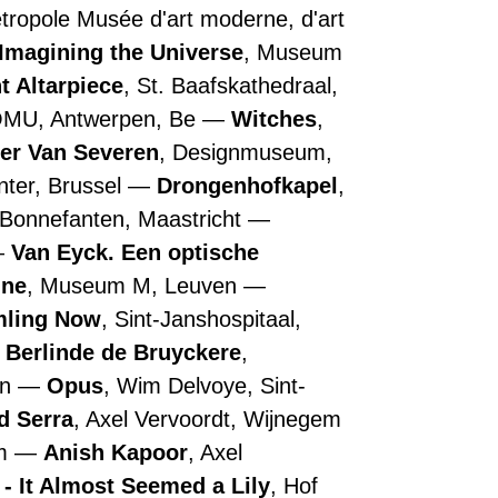
Métropole Musée d'art moderne, d'art
Imagining the Universe
, Museum
t Altarpiece
, St. Baafskathedraal,
OMU, Antwerpen, Be
Witches
,
ler Van Severen
, Designmuseum,
nter, Brussel
Drongenhofkapel
,
 Bonnefanten, Maastricht
Van Eyck. Een optische
nne
, Museum M, Leuven
ling Now
, Sint-Janshospitaal,
Berlinde de Bruyckere
,
en
Opus
, Wim Delvoye, Sint-
d Serra
, Axel Vervoordt, Wijnegem
em
Anish Kapoor
, Axel
- It Almost Seemed a Lily
, Hof