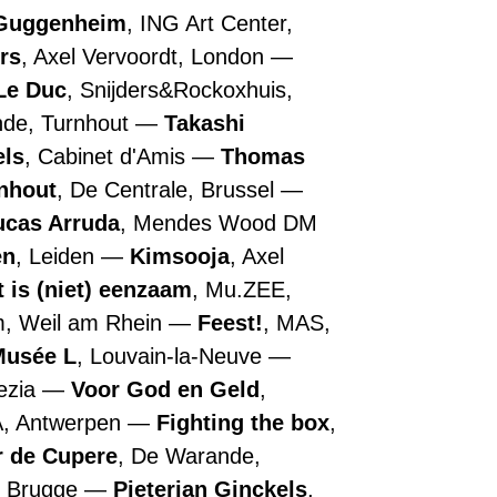
Guggenheim
, ING Art Center,
rs
, Axel Vervoordt, London
Le Duc
, Snijders&Rockoxhuis,
nde, Turnhout
Takashi
els
, Cabinet d'Amis
Thomas
nhout
, De Centrale, Brussel
ucas Arruda
, Mendes Wood DM
en
, Leiden
Kimsooja
, Axel
t is (niet) eenzaam
, Mu.ZEE,
m, Weil am Rhein
Feest!
, MAS,
Musée L
, Louvain-la-Neuve
nezia
Voor God en Geld
,
A, Antwerpen
Fighting the box
,
r de Cupere
, De Warande,
, Brugge
Pieterjan Ginckels
,