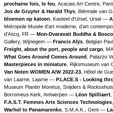
prochaine fois, le feu
, Acacias Art Centre, Par
Jos de Gruyter & Harald Thys
, Biënnale van 
bloemen op katoen
, Kasteel d'Ursel, Ursel
A
Métropole Musée d'art moderne, d'art contemporai
d'Ascq, FR
Mon-Dvaravati Buddha & Bosco
Gallery, Wijnegem
Francis Alÿs
, Belgian Pav
Freight, about the port, people and cargo
, M
What Goes Around Comes Around
, Palazzo 
Masterpieces in miniature
, Rijksmuseum van
Van Noten WOMEN A/W 2022-23
, Hôtel de Gui
van Laarne, Laarne
P.LACE.S - Looking th
Museum Plantin Moretus, Snijders & Rockoxhuis
Borromeus Kerk, Antwerpen
Léon Spilliaert
F.A.S.T. Femmes Arts Sciences Technologies
Warhol to Panamarenko
, S.M.A.K., Gent
La