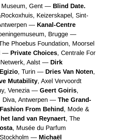
n Museum, Gent
Blind Date.
&Rockoxhuis, Keizerskapel, Sint-
 Antwerpen
Kanal-Centre
roeningemuseum, Brugge
 The Phoebus Foundation, Moorsel
l
Private Choices
, Centrale For
 Netwerk, Aalst
Dirk
Egizio
, Turin
Dries Van Noten
,
ive Mutability
, Axel Vervoordt
ny, Venezia
Geert Goiris
,
, Diva, Antwerpen
The Grand-
 Fashion From Behind
, Mode &
 het land van Reynaert
, The
Costa
, Musée du Parfum
, Stockholm
Michaël