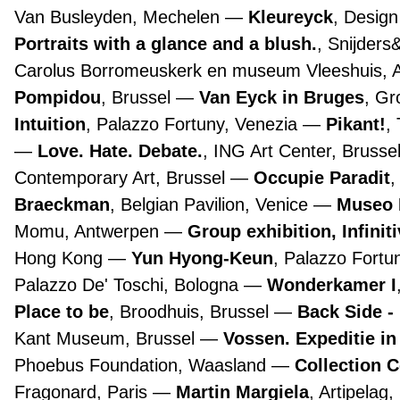
Van Busleyden, Mechelen
Kleureyck
, Desig
Portraits with a glance and a blush.
, Snijders
Carolus Borromeuskerk en museum Vleeshuis,
Pompidou
, Brussel
Van Eyck in Bruges
, G
Intuition
, Palazzo Fortuny, Venezia
Pikant!
,
Love. Hate. Debate.
, ING Art Center, Brusse
Contemporary Art, Brussel
Occupie Paradit
,
Braeckman
, Belgian Pavilion, Venice
Museo 
Momu, Antwerpen
Group exhibition, Infinit
Hong Kong
Yun Hyong-Keun
, Palazzo Fortu
Palazzo De' Toschi, Bologna
Wonderkamer I
Place to be
, Broodhuis, Brussel
Back Side -
Kant Museum, Brussel
Vossen. Expeditie in
Phoebus Foundation, Waasland
Collection 
Fragonard, Paris
Martin Margiela
, Artipelag