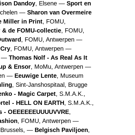
ison Dandoy
, Elsene
Sport en
echelen
Sharon van Overmeire
 Miller in Print
, FOMU,
r & de FOMU-collectie
, FOMU,
Outward
, FOMU, Antwerpen
 Cry
, FOMU, Antwerpen
n
Thomas Nolf - As Real As It
up & Ensor
, MoMu, Antwerpen
pen
Eeuwige Lente
, Museum
ling
, Sint-Janshospitaal, Brugge
nko - Magic Carpet
, S.M.A.K.,
ortel - HELL ON EARTH
, S.M.A.K.,
ns - OEEEEEEUUUUVVRE
,
ashion
, FOMU, Antwerpen
 Brussels,
Belgisch Paviljoen
,