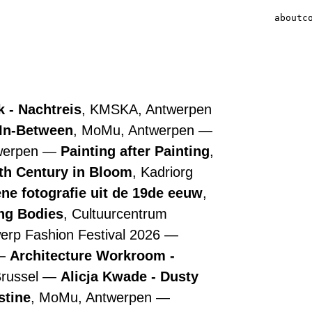
about
c
 - Nachtreis
, KMSKA, Antwerpen
 In-Between
, MoMu, Antwerpen
werpen
Painting after Painting
,
7th Century in Bloom
, Kadriorg
ne fotografie uit de 19de eeuw
,
ing Bodies
, Cultuurcentrum
werp Fashion Festival 2026
Architecture Workroom -
Brussel
Alicja Kwade - Dusty
stine
, MoMu, Antwerpen