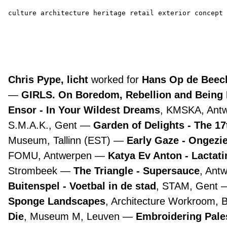
culture
architecture
heritage
retail
exterior
concept
Chris Pype, licht
worked for
Hans Op de Beeck
GIRLS. On Boredom, Rebellion and Being
Ensor - In Your Wildest Dreams
, KMSKA, Ant
S.M.A.K., Gent
Garden of Delights - The 1
Museum, Tallinn (EST)
Early Gaze - Ongezie
FOMU, Antwerpen
Katya Ev Anton - Lactat
Strombeek
The Triangle - Supersauce
, Ant
Buitenspel - Voetbal in de stad
, STAM, Gent
Sponge Landscapes
, Architecture Workroom, 
Die
, Museum M, Leuven
Embroidering Pale