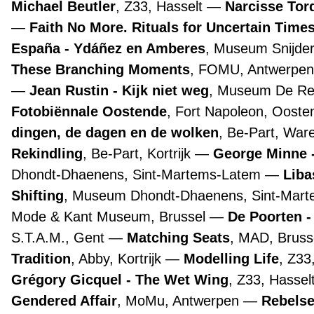
Michael Beutler
, Z33, Hasselt
Narcisse Tor
Faith No More. Rituals for Uncertain Time
España - Ydáñez en Amberes
, Museum Snijde
These Branching Moments
, FOMU, Antwerpe
Jean Rustin - Kijk niet weg
, Museum De Re
Fotobiënnale Oostende
, Fort Napoleon, Oost
dingen, de dagen en de wolken
, Be-Part, Wa
Rekindling
, Be-Part, Kortrijk
George Minne -
Dhondt-Dhaenens, Sint-Martems-Latem
Liba
Shifting
, Museum Dhondt-Dhaenens, Sint-Mar
Mode & Kant Museum, Brussel
De Poorten -
S.T.A.M., Gent
Matching Seats
, MAD, Bruss
Tradition
, Abby, Kortrijk
Modelling Life
, Z33
Grégory Gicquel - The Wet Wing
, Z33, Hassel
Gendered Affair
, MoMu, Antwerpen
Rebelse