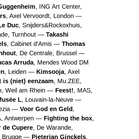
Guggenheim
, ING Art Center,
rs
, Axel Vervoordt, London
Le Duc
, Snijders&Rockoxhuis,
nde, Turnhout
Takashi
els
, Cabinet d'Amis
Thomas
nhout
, De Centrale, Brussel
ucas Arruda
, Mendes Wood DM
en
, Leiden
Kimsooja
, Axel
t is (niet) eenzaam
, Mu.ZEE,
m, Weil am Rhein
Feest!
, MAS,
Musée L
, Louvain-la-Neuve
nezia
Voor God en Geld
,
A, Antwerpen
Fighting the box
,
r de Cupere
, De Warande,
, Brugge
Pieterjan Ginckels
,