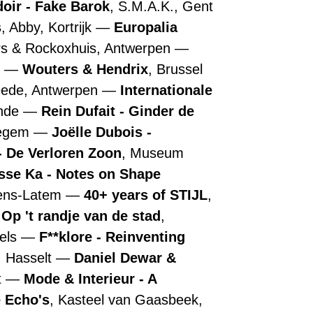
doir - Fake Barok
, S.M.A.K., Gent
s
, Abby, Kortrijk
Europalia
rs & Rockoxhuis, Antwerpen
n
Wouters & Hendrix
, Brussel
ede, Antwerpen
Internationale
ende
Rein Dufait - Ginder de
regem
Joëlle Dubois -
 De Verloren Zoon
, Museum
sse Ka - Notes on Shape
tens-Latem
40+ years of STIJL
,
 Op 't randje van de stad
,
els
F**klore - Reinventing
, Hasselt
Daniel Dewar &
t
Mode & Interieur - A
 Echo's
, Kasteel van Gaasbeek,