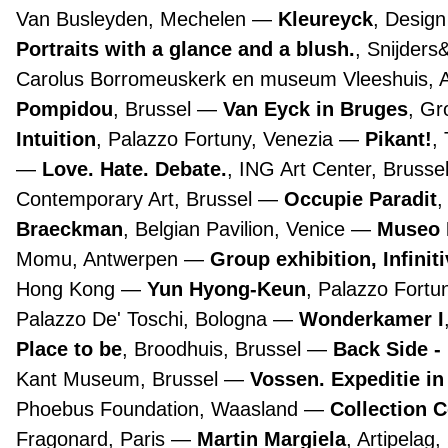
Van Busleyden, Mechelen
Kleureyck
, Desig
Portraits with a glance and a blush.
, Snijders
Carolus Borromeuskerk en museum Vleeshuis,
Pompidou
, Brussel
Van Eyck in Bruges
, G
Intuition
, Palazzo Fortuny, Venezia
Pikant!
,
Love. Hate. Debate.
, ING Art Center, Brusse
Contemporary Art, Brussel
Occupie Paradit
,
Braeckman
, Belgian Pavilion, Venice
Museo 
Momu, Antwerpen
Group exhibition, Infinit
Hong Kong
Yun Hyong-Keun
, Palazzo Fortu
Palazzo De' Toschi, Bologna
Wonderkamer I
Place to be
, Broodhuis, Brussel
Back Side -
Kant Museum, Brussel
Vossen. Expeditie in
Phoebus Foundation, Waasland
Collection 
Fragonard, Paris
Martin Margiela
, Artipelag