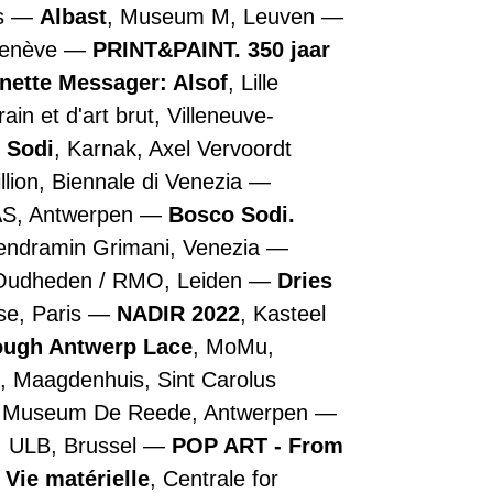
is
Albast
, Museum M, Leuven
Genève
PRINT&PAINT. 350 jaar
nette Messager: Alsof
, Lille
n et d'art brut, Villeneuve-
 Sodi
, Karnak, Axel Vervoordt
illion, Biennale di Venezia
AS, Antwerpen
Bosco Sodi.
Vendramin Grimani, Venezia
 Oudheden / RMO, Leiden
Dries
se, Paris
NADIR 2022
, Kasteel
rough Antwerp Lace
, MoMu,
, Maagdenhuis, Sint Carolus
, Museum De Reede, Antwerpen
, ULB, Brussel
POP ART - From
 Vie matérielle
, Centrale for