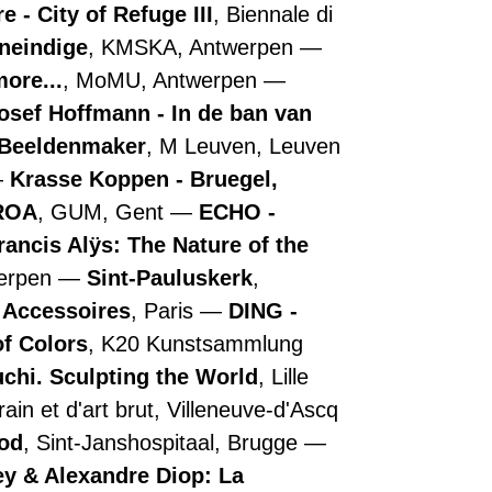
 - City of Refuge III
, Biennale di
oneindige
, KMSKA, Antwerpen
more...
, MoMU, Antwerpen
osef Hoffmann - In de ban van
- Beeldenmaker
, M Leuven, Leuven
Krasse Koppen - Bruegel,
ROA
, GUM, Gent
ECHO -
rancis Alÿs: The Nature of the
werpen
Sint-Pauluskerk
,
e Accessoires
, Paris
DING -
of Colors
, K20 Kunstsammlung
chi. Sculpting the World
, Lille
in et d'art brut, Villeneuve-d'Ascq
ood
, Sint-Janshospitaal, Brugge
y & Alexandre Diop: La