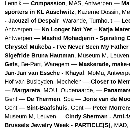
Lennik
Compassion
, MAS, Antwerpen
Ma
sporters in KL Auschwitz
, Kazerne Dossin, M
- Jacuzzi of Despair
, Warande, Turnhout
Lee
Antwerpen
No Longer Not Yet – Katja Mate
Antwerpen
Mashid Mohadjerin - Spiraling 
Chrystel Mukeba - I've Never Seen My Father
Sigefride Bruna Hautman
, Museum M, Leuve
Gets
, Be-Part, Waregem
Maskerade, make-
Jan-Jan van Essche - Khayal
, MoMu, Antwer
Hof van Busleyden, Mechelen
Closer to Mem
Margareta
, MOU, Oudenaarde,
Panamare
Gent
De Thermen
, Spa
Joris van de Mo
Gent
Sint-Baafshuis
, Gent
Peter Morre
Museum M, Leuven
Cindy Sherman - Anti-f
Brussels Jewelry Week - PARTICLE[S]
, MAD,