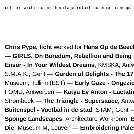
culture
architecture
heritage
retail
exterior
concept
Chris Pype, licht
worked for
Hans Op de Beeck
GIRLS. On Boredom, Rebellion and Being
Ensor - In Your Wildest Dreams
, KMSKA, Ant
S.M.A.K., Gent
Garden of Delights - The 1
Museum, Tallinn (EST)
Early Gaze - Ongezie
FOMU, Antwerpen
Katya Ev Anton - Lactat
Strombeek
The Triangle - Supersauce
, Ant
Buitenspel - Voetbal in de stad
, STAM, Gent
Sponge Landscapes
, Architecture Workroom, 
Die
, Museum M, Leuven
Embroidering Pale