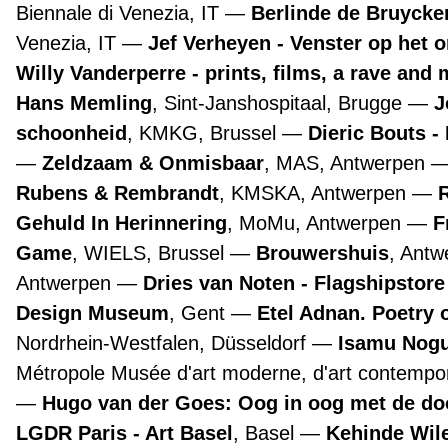
Biennale di Venezia, IT
Berlinde de Bruyckere
Venezia, IT
Jef Verheyen - Venster op het 
Willy Vanderperre - prints, films, a rave and 
Hans Memling
, Sint-Janshospitaal, Brugge
J
schoonheid
, KMKG, Brussel
Dieric Bouts 
Zeldzaam & Onmisbaar
, MAS, Antwerpen
Rubens & Rembrandt
, KMSKA, Antwerpen
Gehuld In Herinnering
, MoMu, Antwerpen
F
Game
, WIELS, Brussel
Brouwershuis
, Ant
Antwerpen
Dries van Noten - Flagshipstor
Design Museum
, Gent
Etel Adnan. Poetry 
Nordrhein-Westfalen, Düsseldorf
Isamu Nogu
Métropole Musée d'art moderne, d'art contempora
Hugo van der Goes: Oog in oog met de d
LGDR Paris - Art Basel
, Basel
Kehinde Wile