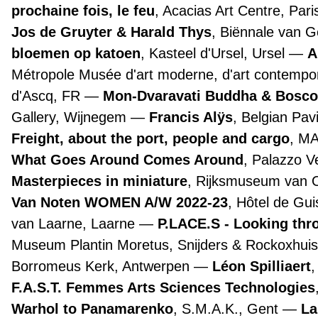
prochaine fois, le feu
, Acacias Art Centre, Par
Jos de Gruyter & Harald Thys
, Biënnale van 
bloemen op katoen
, Kasteel d'Ursel, Ursel
A
Métropole Musée d'art moderne, d'art contemporai
d'Ascq, FR
Mon-Dvaravati Buddha & Bosco
Gallery, Wijnegem
Francis Alÿs
, Belgian Pav
Freight, about the port, people and cargo
, M
What Goes Around Comes Around
, Palazzo 
Masterpieces in miniature
, Rijksmuseum van
Van Noten WOMEN A/W 2022-23
, Hôtel de Gui
van Laarne, Laarne
P.LACE.S - Looking th
Museum Plantin Moretus, Snijders & Rockoxhuis
Borromeus Kerk, Antwerpen
Léon Spilliaert
F.A.S.T. Femmes Arts Sciences Technologies
Warhol to Panamarenko
, S.M.A.K., Gent
La