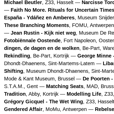
Michael Beutler
, Z33, Hasselt
Narcisse Tor
Faith No More. Rituals for Uncertain Time
España - Ydáñez en Amberes
, Museum Snijde
These Branching Moments
, FOMU, Antwerpe
Jean Rustin - Kijk niet weg
, Museum De Re
Fotobiënnale Oostende
, Fort Napoleon, Oost
dingen, de dagen en de wolken
, Be-Part, Wa
Rekindling
, Be-Part, Kortrijk
George Minne -
Dhondt-Dhaenens, Sint-Martems-Latem
Liba
Shifting
, Museum Dhondt-Dhaenens, Sint-Mar
Mode & Kant Museum, Brussel
De Poorten -
S.T.A.M., Gent
Matching Seats
, MAD, Bruss
Tradition
, Abby, Kortrijk
Modelling Life
, Z33
Grégory Gicquel - The Wet Wing
, Z33, Hassel
Gendered Affair
, MoMu, Antwerpen
Rebelse