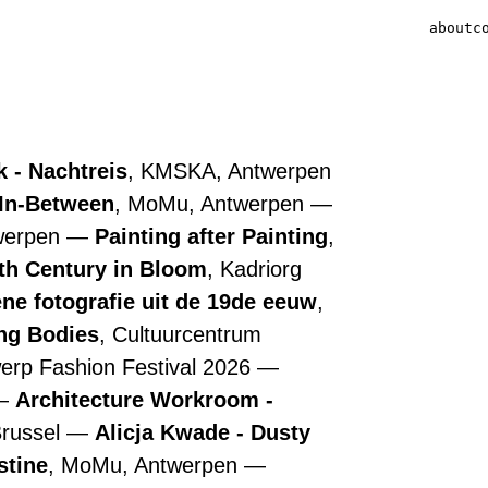
about
c
 - Nachtreis
, KMSKA, Antwerpen
 In-Between
, MoMu, Antwerpen
werpen
Painting after Painting
,
7th Century in Bloom
, Kadriorg
ne fotografie uit de 19de eeuw
,
ing Bodies
, Cultuurcentrum
werp Fashion Festival 2026
Architecture Workroom -
Brussel
Alicja Kwade - Dusty
stine
, MoMu, Antwerpen