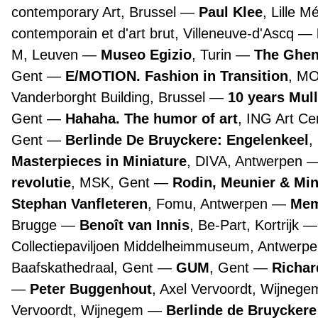
contemporary Art, Brussel
Paul Klee
, Lille 
contemporain et d'art brut, Villeneuve-d'Ascq
M, Leuven
Museo Egizio
, Turin
The Ghen
Gent
E/MOTION. Fashion in Transition
, M
Vanderborght Building, Brussel
10 years Mul
Gent
Hahaha. The humor of art
, ING Art Ce
Gent
Berlinde De Bruyckere: Engelenkeel
,
Masterpieces in Miniature
, DIVA, Antwerpen
revolutie
, MSK, Gent
Rodin, Meunier & Mi
Stephan Vanfleteren
, Fomu, Antwerpen
Mem
Brugge
Benoît van Innis
, Be-Part, Kortrijk
Collectiepaviljoen Middelheimmuseum, Antwerp
Baafskathedraal, Gent
GUM
, Gent
Richar
Peter Buggenhout
, Axel Vervoordt, Wijneg
Vervoordt, Wijnegem
Berlinde de Bruyckere 