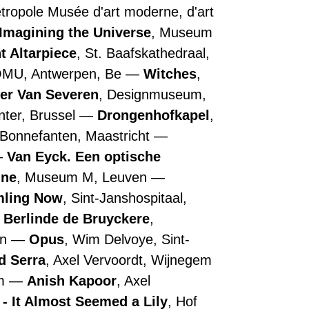
Métropole Musée d'art moderne, d'art
Imagining the Universe
, Museum
t Altarpiece
, St. Baafskathedraal,
OMU, Antwerpen, Be
Witches
,
ler Van Severen
, Designmuseum,
nter, Brussel
Drongenhofkapel
,
 Bonnefanten, Maastricht
Van Eyck. Een optische
nne
, Museum M, Leuven
ling Now
, Sint-Janshospitaal,
Berlinde de Bruyckere
,
en
Opus
, Wim Delvoye, Sint-
d Serra
, Axel Vervoordt, Wijnegem
em
Anish Kapoor
, Axel
- It Almost Seemed a Lily
, Hof