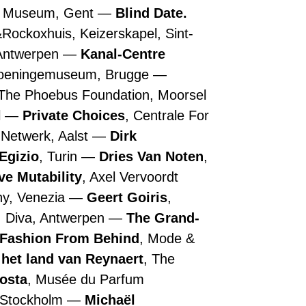
n Museum, Gent
Blind Date.
&Rockoxhuis, Keizerskapel, Sint-
 Antwerpen
Kanal-Centre
roeningemuseum, Brugge
 The Phoebus Foundation, Moorsel
l
Private Choices
, Centrale For
 Netwerk, Aalst
Dirk
Egizio
, Turin
Dries Van Noten
,
ive Mutability
, Axel Vervoordt
ny, Venezia
Geert Goiris
,
, Diva, Antwerpen
The Grand-
 Fashion From Behind
, Mode &
 het land van Reynaert
, The
Costa
, Musée du Parfum
, Stockholm
Michaël