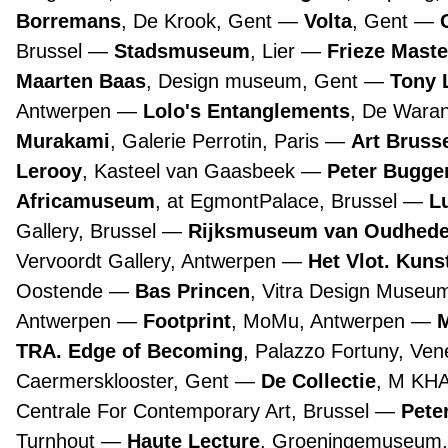
Borremans
, De Krook, Gent
Volta
, Gent
Brussel
Stadsmuseum
, Lier
Frieze Maste
Maarten Baas
, Design museum, Gent
Tony 
Antwerpen
Lolo's Entanglements
, De Wara
Murakami
, Galerie Perrotin, Paris
Art Bruss
Lerooy
, Kasteel van Gaasbeek
Peter Bugge
Africamuseum
, at EgmontPalace, Brussel
L
Gallery, Brussel
Rijksmuseum van Oudhed
Vervoordt Gallery, Antwerpen
Het Vlot. Kuns
Oostende
Bas Princen
, Vitra Design Museu
Antwerpen
Footprint
, MoMu, Antwerpen
TRA. Edge of Becoming
, Palazzo Fortuny, Ve
Caermersklooster, Gent
De Collectie
, M KH
Centrale For Contemporary Art, Brussel
Pete
Turnhout
Haute Lecture
, Groeningemuseum