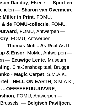
ison Dandoy
, Elsene
Sport en
echelen
Sharon van Overmeire
 Miller in Print
, FOMU,
r & de FOMU-collectie
, FOMU,
Outward
, FOMU, Antwerpen
 Cry
, FOMU, Antwerpen
n
Thomas Nolf - As Real As It
up & Ensor
, MoMu, Antwerpen
pen
Eeuwige Lente
, Museum
ling
, Sint-Janshospitaal, Brugge
nko - Magic Carpet
, S.M.A.K.,
ortel - HELL ON EARTH
, S.M.A.K.,
ns - OEEEEEEUUUUVVRE
,
ashion
, FOMU, Antwerpen
 Brussels,
Belgisch Paviljoen
,