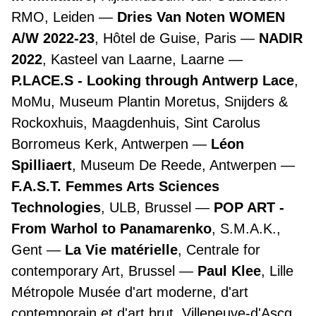
RMO, Leiden
Dries Van Noten WOMEN
A/W 2022-23
, Hôtel de Guise, Paris
NADIR
2022
, Kasteel van Laarne, Laarne
P.LACE.S - Looking through Antwerp Lace
,
MoMu, Museum Plantin Moretus, Snijders &
Rockoxhuis, Maagdenhuis, Sint Carolus
Borromeus Kerk, Antwerpen
Léon
Spilliaert
, Museum De Reede, Antwerpen
F.A.S.T. Femmes Arts Sciences
Technologies
, ULB, Brussel
POP ART -
From Warhol to Panamarenko
, S.M.A.K.,
Gent
La Vie matérielle
, Centrale for
contemporary Art, Brussel
Paul Klee
, Lille
Métropole Musée d'art moderne, d'art
contemporain et d'art brut, Villeneuve-d'Ascq