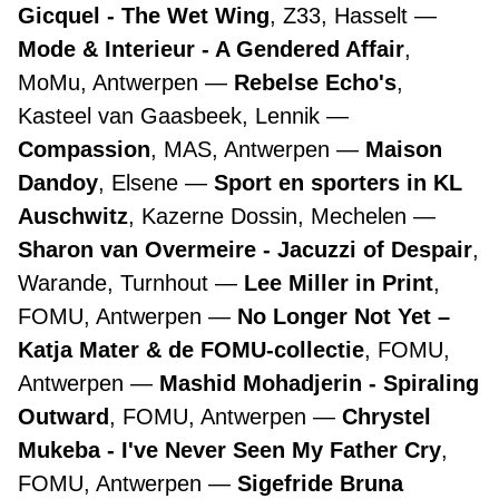
Gicquel - The Wet Wing
, Z33, Hasselt
Mode & Interieur - A Gendered Affair
,
MoMu, Antwerpen
Rebelse Echo's
,
Kasteel van Gaasbeek, Lennik
Compassion
, MAS, Antwerpen
Maison
Dandoy
, Elsene
Sport en sporters in KL
Auschwitz
, Kazerne Dossin, Mechelen
Sharon van Overmeire - Jacuzzi of Despair
,
Warande, Turnhout
Lee Miller in Print
,
FOMU, Antwerpen
No Longer Not Yet –
Katja Mater & de FOMU-collectie
, FOMU,
Antwerpen
Mashid Mohadjerin - Spiraling
Outward
, FOMU, Antwerpen
Chrystel
Mukeba - I've Never Seen My Father Cry
,
FOMU, Antwerpen
Sigefride Bruna