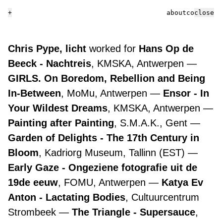
+
about
contact
close
Chris Pype, licht
worked for
Hans Op de
Beeck - Nachtreis
, KMSKA, Antwerpen
GIRLS. On Boredom, Rebellion and Being
In-Between
, MoMu, Antwerpen
Ensor - In
Your Wildest Dreams
, KMSKA, Antwerpen
Painting after Painting
, S.M.A.K., Gent
Garden of Delights - The 17th Century in
Bloom
, Kadriorg Museum, Tallinn (EST)
Early Gaze - Ongeziene fotografie uit de
19de eeuw
, FOMU, Antwerpen
Katya Ev
Anton - Lactating Bodies
, Cultuurcentrum
Strombeek
The Triangle - Supersauce
,