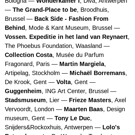
Bologna
Wonderkamer I
, Diva, Antwerpen
The Grand-Place to be
, Broodhuis,
Brussel
Back Side - Fashion From
Behind
, Mode & Kant Museum, Brussel
Vossen. Expeditie in het land van Reynaert
,
The Phoebus Foundation, Waasland
Collection Costa
, Musée du Parfum
Fragonard, Paris
Martin Margiela
,
Artipelag, Stockholm
Michaël Borremans
,
De Krook, Gent
Volta
, Gent
Guggenheim
, ING Art Center, Brussel
Stadsmuseum
, Lier
Frieze Masters
, Axel
Vervoordt, London
Maarten Baas
, Design
museum, Gent
Tony Le Duc
,
Snijders&Rockoxhuis, Antwerpen
Lolo's