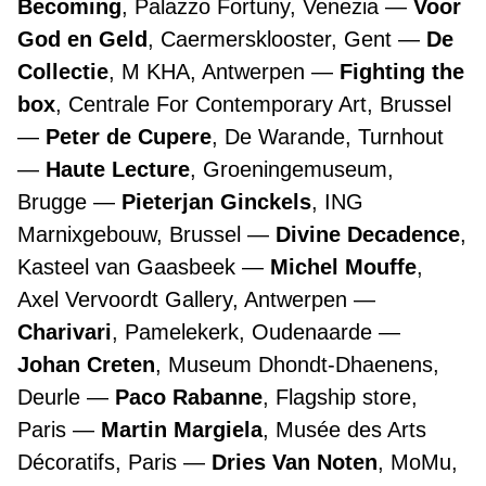
Becoming
, Palazzo Fortuny, Venezia
Voor
God en Geld
, Caermersklooster, Gent
De
Collectie
, M KHA, Antwerpen
Fighting the
box
, Centrale For Contemporary Art, Brussel
Peter de Cupere
, De Warande, Turnhout
Haute Lecture
, Groeningemuseum,
Brugge
Pieterjan Ginckels
, ING
Marnixgebouw, Brussel
Divine Decadence
,
Kasteel van Gaasbeek
Michel Mouffe
,
Axel Vervoordt Gallery, Antwerpen
Charivari
, Pamelekerk, Oudenaarde
Johan Creten
, Museum Dhondt-Dhaenens,
Deurle
Paco Rabanne
, Flagship store,
Paris
Martin Margiela
, Musée des Arts
Décoratifs, Paris
Dries Van Noten
, MoMu,