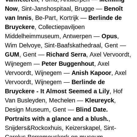
Now
, Sint-Janshospitaal, Brugge
Benoît
van Innis
, Be-Part, Kortrijk
Berlinde de
Bruyckere
, Collectiepaviljoen
Middelheimmuseum, Antwerpen
Opus
,
Wim Delvoye, Sint-Baafskathedraal, Gent
GUM
, Gent
Richard Serra
, Axel Vervoordt,
Wijnegem
Peter Buggenhout
, Axel
Vervoordt, Wijnegem
Anish Kapoor
, Axel
Vervoordt, Wijnegem
Berlinde de
Bruyckere - It Almost Seemed a Lily
, Hof
Van Busleyden, Mechelen
Kleureyck
,
Design Museum, Gent
Blind Date.
Portraits with a glance and a blush.
,
Snijders&Rockoxhuis, Keizerskapel, Sint-