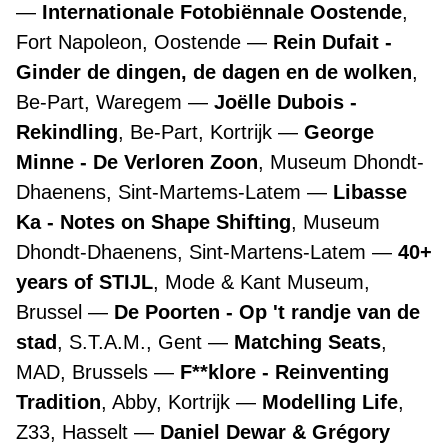
Internationale Fotobiënnale Oostende
,
Fort Napoleon, Oostende
Rein Dufait -
Ginder de dingen, de dagen en de wolken
,
Be-Part, Waregem
Joëlle Dubois -
Rekindling
, Be-Part, Kortrijk
George
Minne - De Verloren Zoon
, Museum Dhondt-
Dhaenens, Sint-Martems-Latem
Libasse
Ka - Notes on Shape Shifting
, Museum
Dhondt-Dhaenens, Sint-Martens-Latem
40+
years of STIJL
, Mode & Kant Museum,
Brussel
De Poorten - Op 't randje van de
stad
, S.T.A.M., Gent
Matching Seats
,
MAD, Brussels
F**klore - Reinventing
Tradition
, Abby, Kortrijk
Modelling Life
,
Z33, Hasselt
Daniel Dewar & Grégory