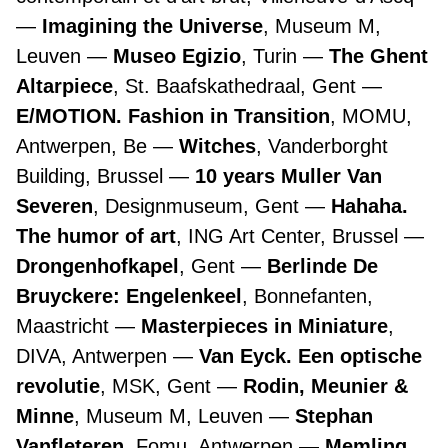
Imagining the Universe
, Museum M,
Leuven
Museo Egizio
, Turin
The Ghent
Altarpiece
, St. Baafskathedraal, Gent
E/MOTION. Fashion in Transition
, MOMU,
Antwerpen, Be
Witches
, Vanderborght
Building, Brussel
10 years Muller Van
Severen
, Designmuseum, Gent
Hahaha.
The humor of art
, ING Art Center, Brussel
Drongenhofkapel
, Gent
Berlinde De
Bruyckere: Engelenkeel
, Bonnefanten,
Maastricht
Masterpieces in Miniature
,
DIVA, Antwerpen
Van Eyck. Een optische
revolutie
, MSK, Gent
Rodin, Meunier &
Minne
, Museum M, Leuven
Stephan
Vanfleteren
, Fomu, Antwerpen
Memling