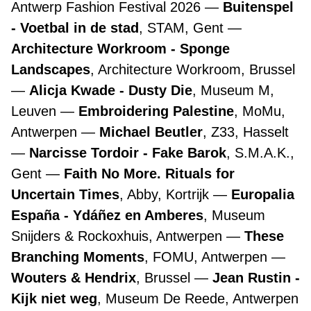
Antwerp Fashion Festival 2026
Buitenspel
- Voetbal in de stad
, STAM, Gent
Architecture Workroom - Sponge
Landscapes
, Architecture Workroom, Brussel
Alicja Kwade - Dusty Die
, Museum M,
Leuven
Embroidering Palestine
, MoMu,
Antwerpen
Michael Beutler
, Z33, Hasselt
Narcisse Tordoir - Fake Barok
, S.M.A.K.,
Gent
Faith No More. Rituals for
Uncertain Times
, Abby, Kortrijk
Europalia
España - Ydáñez en Amberes
, Museum
Snijders & Rockoxhuis, Antwerpen
These
Branching Moments
, FOMU, Antwerpen
Wouters & Hendrix
, Brussel
Jean Rustin -
Kijk niet weg
, Museum De Reede, Antwerpen