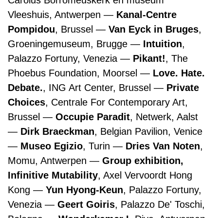
Carolus Borromeuskerk en museum
Vleeshuis, Antwerpen
Kanal-Centre
Pompidou
, Brussel
Van Eyck in Bruges
,
Groeningemuseum, Brugge
Intuition
,
Palazzo Fortuny, Venezia
Pikant!
, The
Phoebus Foundation, Moorsel
Love. Hate.
Debate.
, ING Art Center, Brussel
Private
Choices
, Centrale For Contemporary Art,
Brussel
Occupie Paradit
, Netwerk, Aalst
Dirk Braeckman
, Belgian Pavilion, Venice
Museo Egizio
, Turin
Dries Van Noten
,
Momu, Antwerpen
Group exhibition,
Infinitive Mutability
, Axel Vervoordt Hong
Kong
Yun Hyong-Keun
, Palazzo Fortuny,
Venezia
Geert Goiris
, Palazzo De' Toschi,