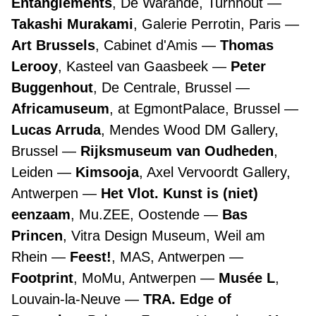
Entanglements
, De Warande, Turnhout
Takashi Murakami
, Galerie Perrotin, Paris
Art Brussels
, Cabinet d'Amis
Thomas
Lerooy
, Kasteel van Gaasbeek
Peter
Buggenhout
, De Centrale, Brussel
Africamuseum
, at EgmontPalace, Brussel
Lucas Arruda
, Mendes Wood DM Gallery,
Brussel
Rijksmuseum van Oudheden
,
Leiden
Kimsooja
, Axel Vervoordt Gallery,
Antwerpen
Het Vlot. Kunst is (niet)
eenzaam
, Mu.ZEE, Oostende
Bas
Princen
, Vitra Design Museum, Weil am
Rhein
Feest!
, MAS, Antwerpen
Footprint
, MoMu, Antwerpen
Musée L
,
Louvain-la-Neuve
TRA. Edge of