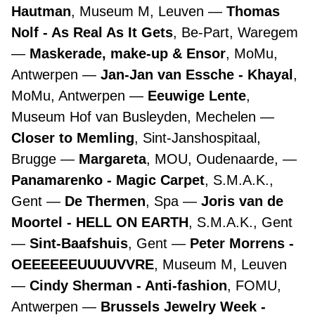
Hautman
, Museum M, Leuven
Thomas
Nolf - As Real As It Gets
, Be-Part, Waregem
Maskerade, make-up & Ensor
, MoMu,
Antwerpen
Jan-Jan van Essche - Khayal
,
MoMu, Antwerpen
Eeuwige Lente
,
Museum Hof van Busleyden, Mechelen
Closer to Memling
, Sint-Janshospitaal,
Brugge
Margareta
, MOU, Oudenaarde,
Panamarenko - Magic Carpet
, S.M.A.K.,
Gent
De Thermen
, Spa
Joris van de
Moortel - HELL ON EARTH
, S.M.A.K., Gent
Sint-Baafshuis
, Gent
Peter Morrens -
OEEEEEEUUUUVVRE
, Museum M, Leuven
Cindy Sherman - Anti-fashion
, FOMU,
Antwerpen
Brussels Jewelry Week -