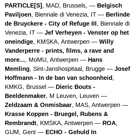
PARTICLE[S]
, MAD, Brussels,
Belgisch
Paviljoen
, Biennale di Venezia, IT
Berlinde
de Bruyckere - City of Refuge III
, Biennale di
Venezia, IT
Jef Verheyen - Venster op het
oneindige
, KMSKA, Antwerpen
Willy
Vanderperre - prints, films, a rave and
more...
, MoMU, Antwerpen
Hans
Memling
, Sint-Janshospitaal, Brugge
Josef
Hoffmann - In de ban van schoonheid
,
KMKG, Brussel
Dieric Bouts -
Beeldenmaker
, M Leuven, Leuven
Zeldzaam & Onmisbaar
, MAS, Antwerpen
Krasse Koppen - Bruegel, Rubens &
Rembrandt
, KMSKA, Antwerpen
ROA
,
GUM, Gent
ECHO - Gehuld In