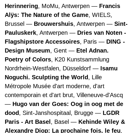
Herinnering
, MoMu, Antwerpen
Francis
Alÿs: The Nature of the Game
, WIELS,
Brussel
Brouwershuis
, Antwerpen
Sint-
Pauluskerk
, Antwerpen
Dries van Noten -
Flagshipstore Accessoires
, Paris
DING -
Design Museum
, Gent
Etel Adnan.
Poetry of Colors
, K20 Kunstsammlung
Nordrhein-Westfalen, Düsseldorf
Isamu
Noguchi. Sculpting the World
, Lille
Métropole Musée d'art moderne, d'art
contemporain et d'art brut, Villeneuve-d'Ascq
Hugo van der Goes: Oog in oog met de
dood
, Sint-Janshospitaal, Brugge
LGDR
Paris - Art Basel
, Basel
Kehinde Wiley &
Alexandre Diop: La prochaine fois, le feu
,