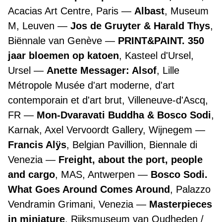
Acacias Art Centre, Paris
Albast
, Museum
M, Leuven
Jos de Gruyter & Harald Thys
,
Biënnale van Genève
PRINT&PAINT. 350
jaar bloemen op katoen
, Kasteel d'Ursel,
Ursel
Anette Messager: Alsof
, Lille
Métropole Musée d'art moderne, d'art
contemporain et d'art brut, Villeneuve-d'Ascq,
FR
Mon-Dvaravati Buddha & Bosco Sodi
,
Karnak, Axel Vervoordt Gallery, Wijnegem
Francis Alÿs
, Belgian Pavillion, Biennale di
Venezia
Freight, about the port, people
and cargo
, MAS, Antwerpen
Bosco Sodi.
What Goes Around Comes Around
, Palazzo
Vendramin Grimani, Venezia
Masterpieces
in miniature
, Rijksmuseum van Oudheden /