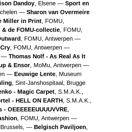
ison Dandoy
, Elsene
Sport en
echelen
Sharon van Overmeire
 Miller in Print
, FOMU,
r & de FOMU-collectie
, FOMU,
Outward
, FOMU, Antwerpen
 Cry
, FOMU, Antwerpen
n
Thomas Nolf - As Real As It
up & Ensor
, MoMu, Antwerpen
pen
Eeuwige Lente
, Museum
ling
, Sint-Janshospitaal, Brugge
nko - Magic Carpet
, S.M.A.K.,
ortel - HELL ON EARTH
, S.M.A.K.,
ns - OEEEEEEUUUUVVRE
,
ashion
, FOMU, Antwerpen
 Brussels,
Belgisch Paviljoen
,