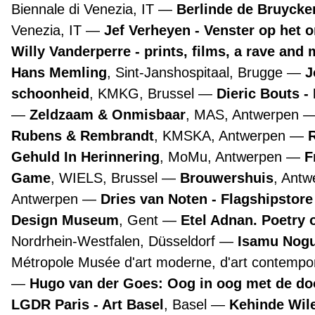
Biennale di Venezia, IT
Berlinde de Bruyckere
Venezia, IT
Jef Verheyen - Venster op het 
Willy Vanderperre - prints, films, a rave and 
Hans Memling
, Sint-Janshospitaal, Brugge
J
schoonheid
, KMKG, Brussel
Dieric Bouts 
Zeldzaam & Onmisbaar
, MAS, Antwerpen
Rubens & Rembrandt
, KMSKA, Antwerpen
Gehuld In Herinnering
, MoMu, Antwerpen
F
Game
, WIELS, Brussel
Brouwershuis
, Ant
Antwerpen
Dries van Noten - Flagshipstor
Design Museum
, Gent
Etel Adnan. Poetry 
Nordrhein-Westfalen, Düsseldorf
Isamu Nogu
Métropole Musée d'art moderne, d'art contempora
Hugo van der Goes: Oog in oog met de d
LGDR Paris - Art Basel
, Basel
Kehinde Wile