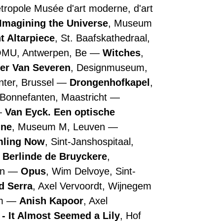
Métropole Musée d'art moderne, d'art
Imagining the Universe
, Museum
t Altarpiece
, St. Baafskathedraal,
OMU, Antwerpen, Be
Witches
,
ler Van Severen
, Designmuseum,
nter, Brussel
Drongenhofkapel
,
 Bonnefanten, Maastricht
Van Eyck. Een optische
nne
, Museum M, Leuven
ling Now
, Sint-Janshospitaal,
Berlinde de Bruyckere
,
en
Opus
, Wim Delvoye, Sint-
d Serra
, Axel Vervoordt, Wijnegem
em
Anish Kapoor
, Axel
- It Almost Seemed a Lily
, Hof