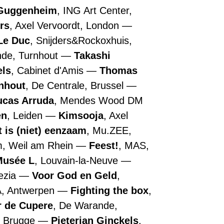
Guggenheim
, ING Art Center,
rs
, Axel Vervoordt, London
Le Duc
, Snijders&Rockoxhuis,
nde, Turnhout
Takashi
els
, Cabinet d'Amis
Thomas
nhout
, De Centrale, Brussel
ucas Arruda
, Mendes Wood DM
en
, Leiden
Kimsooja
, Axel
t is (niet) eenzaam
, Mu.ZEE,
m, Weil am Rhein
Feest!
, MAS,
Musée L
, Louvain-la-Neuve
nezia
Voor God en Geld
,
A, Antwerpen
Fighting the box
,
r de Cupere
, De Warande,
, Brugge
Pieterjan Ginckels
,