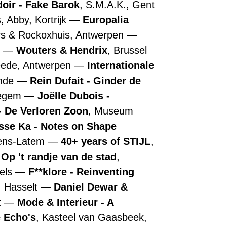
doir - Fake Barok
, S.M.A.K., Gent
s
, Abby, Kortrijk
Europalia
rs & Rockoxhuis, Antwerpen
n
Wouters & Hendrix
, Brussel
ede, Antwerpen
Internationale
ende
Rein Dufait - Ginder de
regem
Joëlle Dubois -
 De Verloren Zoon
, Museum
sse Ka - Notes on Shape
tens-Latem
40+ years of STIJL
,
 Op 't randje van de stad
,
els
F**klore - Reinventing
, Hasselt
Daniel Dewar &
t
Mode & Interieur - A
 Echo's
, Kasteel van Gaasbeek,