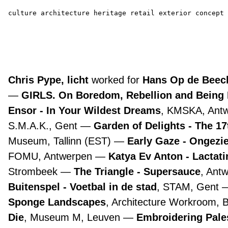
culture
architecture
heritage
retail
exterior
concept
Chris Pype, licht
worked for
Hans Op de Beeck
GIRLS. On Boredom, Rebellion and Being
Ensor - In Your Wildest Dreams
, KMSKA, Ant
S.M.A.K., Gent
Garden of Delights - The 1
Museum, Tallinn (EST)
Early Gaze - Ongezie
FOMU, Antwerpen
Katya Ev Anton - Lactat
Strombeek
The Triangle - Supersauce
, Ant
Buitenspel - Voetbal in de stad
, STAM, Gent
Sponge Landscapes
, Architecture Workroom, 
Die
, Museum M, Leuven
Embroidering Pale