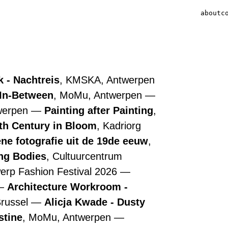
about
c
 - Nachtreis
, KMSKA, Antwerpen
 In-Between
, MoMu, Antwerpen
werpen
Painting after Painting
,
7th Century in Bloom
, Kadriorg
ne fotografie uit de 19de eeuw
,
ing Bodies
, Cultuurcentrum
werp Fashion Festival 2026
Architecture Workroom -
Brussel
Alicja Kwade - Dusty
stine
, MoMu, Antwerpen