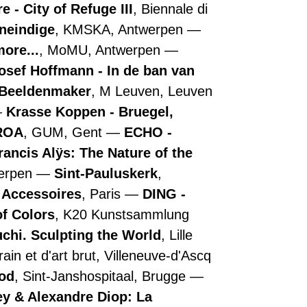
 - City of Refuge III
, Biennale di
oneindige
, KMSKA, Antwerpen
more...
, MoMU, Antwerpen
osef Hoffmann - In de ban van
- Beeldenmaker
, M Leuven, Leuven
Krasse Koppen - Bruegel,
ROA
, GUM, Gent
ECHO -
rancis Alÿs: The Nature of the
werpen
Sint-Pauluskerk
,
e Accessoires
, Paris
DING -
of Colors
, K20 Kunstsammlung
chi. Sculpting the World
, Lille
in et d'art brut, Villeneuve-d'Ascq
ood
, Sint-Janshospitaal, Brugge
y & Alexandre Diop: La