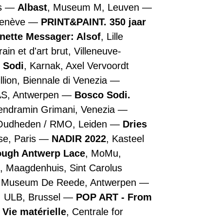
is
Albast
, Museum M, Leuven
Genève
PRINT&PAINT. 350 jaar
nette Messager: Alsof
, Lille
n et d'art brut, Villeneuve-
 Sodi
, Karnak, Axel Vervoordt
illion, Biennale di Venezia
AS, Antwerpen
Bosco Sodi.
Vendramin Grimani, Venezia
 Oudheden / RMO, Leiden
Dries
se, Paris
NADIR 2022
, Kasteel
rough Antwerp Lace
, MoMu,
, Maagdenhuis, Sint Carolus
, Museum De Reede, Antwerpen
, ULB, Brussel
POP ART - From
 Vie matérielle
, Centrale for