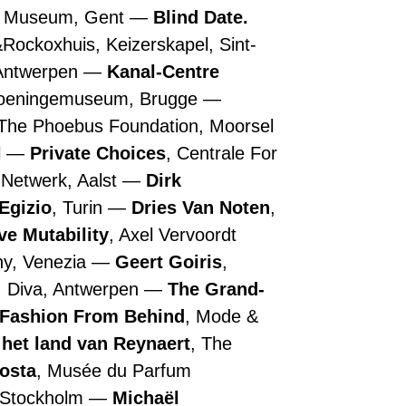
n Museum, Gent
Blind Date.
&Rockoxhuis, Keizerskapel, Sint-
 Antwerpen
Kanal-Centre
roeningemuseum, Brugge
 The Phoebus Foundation, Moorsel
l
Private Choices
, Centrale For
 Netwerk, Aalst
Dirk
Egizio
, Turin
Dries Van Noten
,
ive Mutability
, Axel Vervoordt
ny, Venezia
Geert Goiris
,
, Diva, Antwerpen
The Grand-
 Fashion From Behind
, Mode &
 het land van Reynaert
, The
Costa
, Musée du Parfum
, Stockholm
Michaël