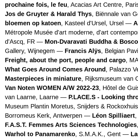
prochaine fois, le feu
, Acacias Art Centre, Par
Jos de Gruyter & Harald Thys
, Biënnale van 
bloemen op katoen
, Kasteel d'Ursel, Ursel
A
Métropole Musée d'art moderne, d'art contemporai
d'Ascq, FR
Mon-Dvaravati Buddha & Bosco
Gallery, Wijnegem
Francis Alÿs
, Belgian Pav
Freight, about the port, people and cargo
, M
What Goes Around Comes Around
, Palazzo 
Masterpieces in miniature
, Rijksmuseum van
Van Noten WOMEN A/W 2022-23
, Hôtel de Gui
van Laarne, Laarne
P.LACE.S - Looking th
Museum Plantin Moretus, Snijders & Rockoxhuis
Borromeus Kerk, Antwerpen
Léon Spilliaert
F.A.S.T. Femmes Arts Sciences Technologies
Warhol to Panamarenko
, S.M.A.K., Gent
La