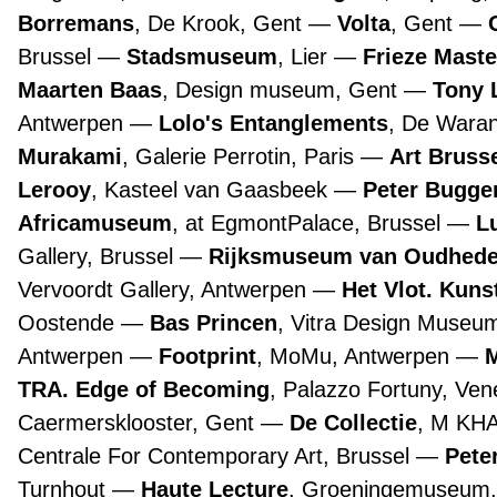
Borremans
, De Krook, Gent
Volta
, Gent
Brussel
Stadsmuseum
, Lier
Frieze Maste
Maarten Baas
, Design museum, Gent
Tony 
Antwerpen
Lolo's Entanglements
, De Wara
Murakami
, Galerie Perrotin, Paris
Art Bruss
Lerooy
, Kasteel van Gaasbeek
Peter Bugge
Africamuseum
, at EgmontPalace, Brussel
L
Gallery, Brussel
Rijksmuseum van Oudhed
Vervoordt Gallery, Antwerpen
Het Vlot. Kuns
Oostende
Bas Princen
, Vitra Design Museu
Antwerpen
Footprint
, MoMu, Antwerpen
TRA. Edge of Becoming
, Palazzo Fortuny, Ve
Caermersklooster, Gent
De Collectie
, M KH
Centrale For Contemporary Art, Brussel
Pete
Turnhout
Haute Lecture
, Groeningemuseum