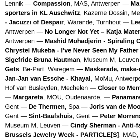
Lennik
Compassion
, MAS, Antwerpen
Ma
sporters in KL Auschwitz
, Kazerne Dossin, M
- Jacuzzi of Despair
, Warande, Turnhout
Lee
Antwerpen
No Longer Not Yet – Katja Mate
Antwerpen
Mashid Mohadjerin - Spiraling 
Chrystel Mukeba - I've Never Seen My Father
Sigefride Bruna Hautman
, Museum M, Leuve
Gets
, Be-Part, Waregem
Maskerade, make-
Jan-Jan van Essche - Khayal
, MoMu, Antwer
Hof van Busleyden, Mechelen
Closer to Mem
Margareta
, MOU, Oudenaarde,
Panamare
Gent
De Thermen
, Spa
Joris van de Mo
Gent
Sint-Baafshuis
, Gent
Peter Morre
Museum M, Leuven
Cindy Sherman - Anti-f
Brussels Jewelry Week - PARTICLE[S]
, MAD,