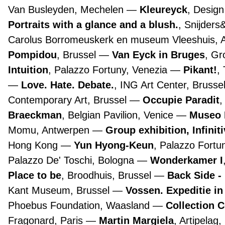
Van Busleyden, Mechelen
Kleureyck
, Desig
Portraits with a glance and a blush.
, Snijders
Carolus Borromeuskerk en museum Vleeshuis,
Pompidou
, Brussel
Van Eyck in Bruges
, G
Intuition
, Palazzo Fortuny, Venezia
Pikant!
,
Love. Hate. Debate.
, ING Art Center, Brusse
Contemporary Art, Brussel
Occupie Paradit
,
Braeckman
, Belgian Pavilion, Venice
Museo 
Momu, Antwerpen
Group exhibition, Infinit
Hong Kong
Yun Hyong-Keun
, Palazzo Fortu
Palazzo De' Toschi, Bologna
Wonderkamer I
Place to be
, Broodhuis, Brussel
Back Side -
Kant Museum, Brussel
Vossen. Expeditie in
Phoebus Foundation, Waasland
Collection 
Fragonard, Paris
Martin Margiela
, Artipelag