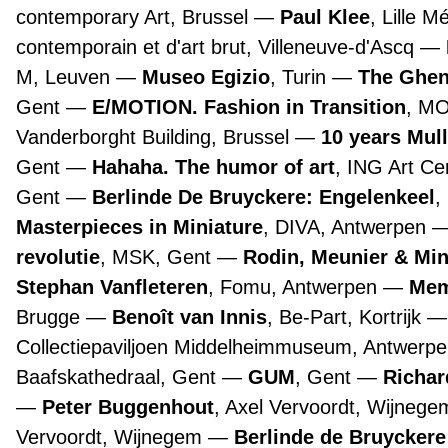
contemporary Art, Brussel
Paul Klee
, Lille 
contemporain et d'art brut, Villeneuve-d'Ascq
M, Leuven
Museo Egizio
, Turin
The Ghen
Gent
E/MOTION. Fashion in Transition
, M
Vanderborght Building, Brussel
10 years Mul
Gent
Hahaha. The humor of art
, ING Art Ce
Gent
Berlinde De Bruyckere: Engelenkeel
,
Masterpieces in Miniature
, DIVA, Antwerpen
revolutie
, MSK, Gent
Rodin, Meunier & Mi
Stephan Vanfleteren
, Fomu, Antwerpen
Mem
Brugge
Benoît van Innis
, Be-Part, Kortrijk
Collectiepaviljoen Middelheimmuseum, Antwerp
Baafskathedraal, Gent
GUM
, Gent
Richar
Peter Buggenhout
, Axel Vervoordt, Wijneg
Vervoordt, Wijnegem
Berlinde de Bruyckere 