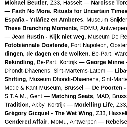
Michael Beutler
, Z33, Hasselt
Narcisse Tor
Faith No More. Rituals for Uncertain Time
España - Ydáñez en Amberes
, Museum Snijde
These Branching Moments
, FOMU, Antwerpe
Jean Rustin - Kijk niet weg
, Museum De Re
Fotobiënnale Oostende
, Fort Napoleon, Oost
dingen, de dagen en de wolken
, Be-Part, Wa
Rekindling
, Be-Part, Kortrijk
George Minne -
Dhondt-Dhaenens, Sint-Martems-Latem
Liba
Shifting
, Museum Dhondt-Dhaenens, Sint-Mar
Mode & Kant Museum, Brussel
De Poorten -
S.T.A.M., Gent
Matching Seats
, MAD, Bruss
Tradition
, Abby, Kortrijk
Modelling Life
, Z33
Grégory Gicquel - The Wet Wing
, Z33, Hassel
Gendered Affair
, MoMu, Antwerpen
Rebelse