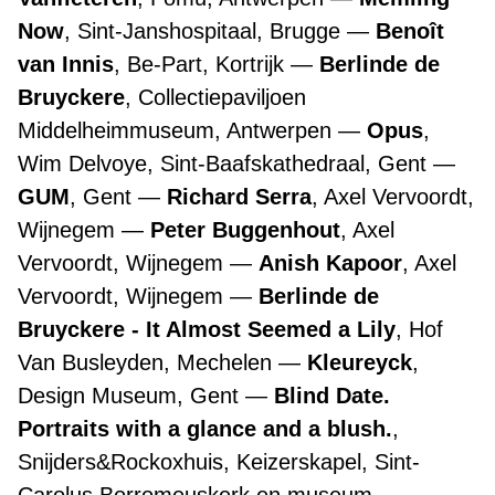
Now
, Sint-Janshospitaal, Brugge
Benoît
van Innis
, Be-Part, Kortrijk
Berlinde de
Bruyckere
, Collectiepaviljoen
Middelheimmuseum, Antwerpen
Opus
,
Wim Delvoye, Sint-Baafskathedraal, Gent
GUM
, Gent
Richard Serra
, Axel Vervoordt,
Wijnegem
Peter Buggenhout
, Axel
Vervoordt, Wijnegem
Anish Kapoor
, Axel
Vervoordt, Wijnegem
Berlinde de
Bruyckere - It Almost Seemed a Lily
, Hof
Van Busleyden, Mechelen
Kleureyck
,
Design Museum, Gent
Blind Date.
Portraits with a glance and a blush.
,
Snijders&Rockoxhuis, Keizerskapel, Sint-