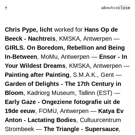
+
about
contact
close
Chris Pype, licht
worked for
Hans Op de
Beeck - Nachtreis
, KMSKA, Antwerpen
GIRLS. On Boredom, Rebellion and Being
In-Between
, MoMu, Antwerpen
Ensor - In
Your Wildest Dreams
, KMSKA, Antwerpen
Painting after Painting
, S.M.A.K., Gent
Garden of Delights - The 17th Century in
Bloom
, Kadriorg Museum, Tallinn (EST)
Early Gaze - Ongeziene fotografie uit de
19de eeuw
, FOMU, Antwerpen
Katya Ev
Anton - Lactating Bodies
, Cultuurcentrum
Strombeek
The Triangle - Supersauce
,