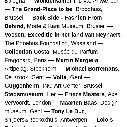
Bologna
Wonderkamer I
, Diva, Antwerpen
The Grand-Place to be
, Broodhuis,
Brussel
Back Side - Fashion From
Behind
, Mode & Kant Museum, Brussel
Vossen. Expeditie in het land van Reynaert
,
The Phoebus Foundation, Waasland
Collection Costa
, Musée du Parfum
Fragonard, Paris
Martin Margiela
,
Artipelag, Stockholm
Michaël Borremans
,
De Krook, Gent
Volta
, Gent
Guggenheim
, ING Art Center, Brussel
Stadsmuseum
, Lier
Frieze Masters
, Axel
Vervoordt, London
Maarten Baas
, Design
museum, Gent
Tony Le Duc
,
Snijders&Rockoxhuis, Antwerpen
Lolo's