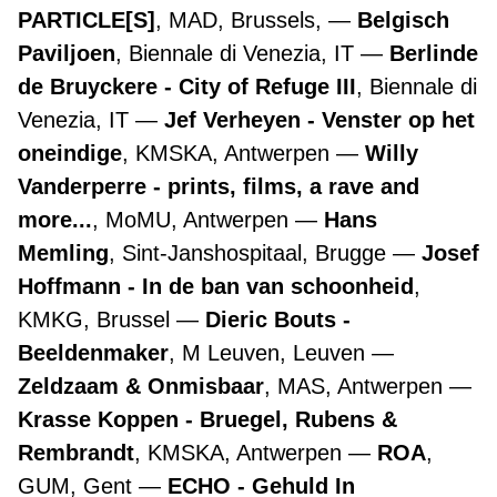
PARTICLE[S]
, MAD, Brussels,
Belgisch
Paviljoen
, Biennale di Venezia, IT
Berlinde
de Bruyckere - City of Refuge III
, Biennale di
Venezia, IT
Jef Verheyen - Venster op het
oneindige
, KMSKA, Antwerpen
Willy
Vanderperre - prints, films, a rave and
more...
, MoMU, Antwerpen
Hans
Memling
, Sint-Janshospitaal, Brugge
Josef
Hoffmann - In de ban van schoonheid
,
KMKG, Brussel
Dieric Bouts -
Beeldenmaker
, M Leuven, Leuven
Zeldzaam & Onmisbaar
, MAS, Antwerpen
Krasse Koppen - Bruegel, Rubens &
Rembrandt
, KMSKA, Antwerpen
ROA
,
GUM, Gent
ECHO - Gehuld In