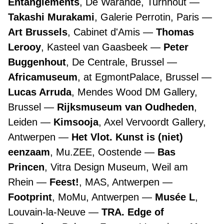
Entanglements
, De Warande, Turnhout
Takashi Murakami
, Galerie Perrotin, Paris
Art Brussels
, Cabinet d'Amis
Thomas
Lerooy
, Kasteel van Gaasbeek
Peter
Buggenhout
, De Centrale, Brussel
Africamuseum
, at EgmontPalace, Brussel
Lucas Arruda
, Mendes Wood DM Gallery,
Brussel
Rijksmuseum van Oudheden
,
Leiden
Kimsooja
, Axel Vervoordt Gallery,
Antwerpen
Het Vlot. Kunst is (niet)
eenzaam
, Mu.ZEE, Oostende
Bas
Princen
, Vitra Design Museum, Weil am
Rhein
Feest!
, MAS, Antwerpen
Footprint
, MoMu, Antwerpen
Musée L
,
Louvain-la-Neuve
TRA. Edge of