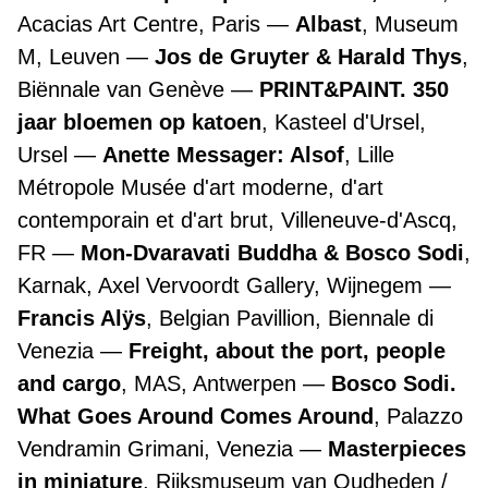
Acacias Art Centre, Paris
Albast
, Museum
M, Leuven
Jos de Gruyter & Harald Thys
,
Biënnale van Genève
PRINT&PAINT. 350
jaar bloemen op katoen
, Kasteel d'Ursel,
Ursel
Anette Messager: Alsof
, Lille
Métropole Musée d'art moderne, d'art
contemporain et d'art brut, Villeneuve-d'Ascq,
FR
Mon-Dvaravati Buddha & Bosco Sodi
,
Karnak, Axel Vervoordt Gallery, Wijnegem
Francis Alÿs
, Belgian Pavillion, Biennale di
Venezia
Freight, about the port, people
and cargo
, MAS, Antwerpen
Bosco Sodi.
What Goes Around Comes Around
, Palazzo
Vendramin Grimani, Venezia
Masterpieces
in miniature
, Rijksmuseum van Oudheden /