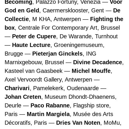
Becoming
, Palazzo Fortuny, Venezia
Voor
God en Geld
, Caermersklooster, Gent
De
Collectie
, M KHA, Antwerpen
Fighting the
box
, Centrale For Contemporary Art, Brussel
Peter de Cupere
, De Warande, Turnhout
Haute Lecture
, Groeningemuseum,
Brugge
Pieterjan Ginckels
, ING
Marnixgebouw, Brussel
Divine Decadence
,
Kasteel van Gaasbeek
Michel Mouffe
,
Axel Vervoordt Gallery, Antwerpen
Charivari
, Pamelekerk, Oudenaarde
Johan Creten
, Museum Dhondt-Dhaenens,
Deurle
Paco Rabanne
, Flagship store,
Paris
Martin Margiela
, Musée des Arts
Décoratifs, Paris
Dries Van Noten
, MoMu,