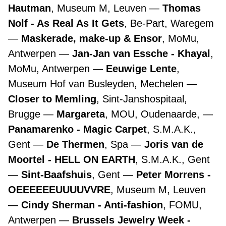
Hautman
, Museum M, Leuven
Thomas
Nolf - As Real As It Gets
, Be-Part, Waregem
Maskerade, make-up & Ensor
, MoMu,
Antwerpen
Jan-Jan van Essche - Khayal
,
MoMu, Antwerpen
Eeuwige Lente
,
Museum Hof van Busleyden, Mechelen
Closer to Memling
, Sint-Janshospitaal,
Brugge
Margareta
, MOU, Oudenaarde,
Panamarenko - Magic Carpet
, S.M.A.K.,
Gent
De Thermen
, Spa
Joris van de
Moortel - HELL ON EARTH
, S.M.A.K., Gent
Sint-Baafshuis
, Gent
Peter Morrens -
OEEEEEEUUUUVVRE
, Museum M, Leuven
Cindy Sherman - Anti-fashion
, FOMU,
Antwerpen
Brussels Jewelry Week -