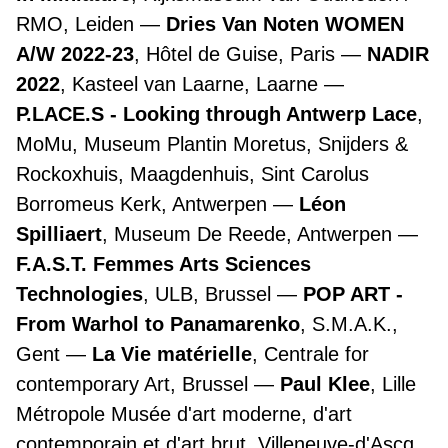
RMO, Leiden
Dries Van Noten WOMEN
A/W 2022-23
, Hôtel de Guise, Paris
NADIR
2022
, Kasteel van Laarne, Laarne
P.LACE.S - Looking through Antwerp Lace
,
MoMu, Museum Plantin Moretus, Snijders &
Rockoxhuis, Maagdenhuis, Sint Carolus
Borromeus Kerk, Antwerpen
Léon
Spilliaert
, Museum De Reede, Antwerpen
F.A.S.T. Femmes Arts Sciences
Technologies
, ULB, Brussel
POP ART -
From Warhol to Panamarenko
, S.M.A.K.,
Gent
La Vie matérielle
, Centrale for
contemporary Art, Brussel
Paul Klee
, Lille
Métropole Musée d'art moderne, d'art
contemporain et d'art brut, Villeneuve-d'Ascq