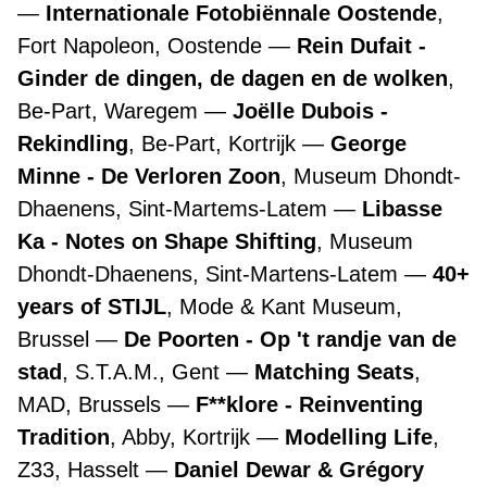
Internationale Fotobiënnale Oostende
,
Fort Napoleon, Oostende
Rein Dufait -
Ginder de dingen, de dagen en de wolken
,
Be-Part, Waregem
Joëlle Dubois -
Rekindling
, Be-Part, Kortrijk
George
Minne - De Verloren Zoon
, Museum Dhondt-
Dhaenens, Sint-Martems-Latem
Libasse
Ka - Notes on Shape Shifting
, Museum
Dhondt-Dhaenens, Sint-Martens-Latem
40+
years of STIJL
, Mode & Kant Museum,
Brussel
De Poorten - Op 't randje van de
stad
, S.T.A.M., Gent
Matching Seats
,
MAD, Brussels
F**klore - Reinventing
Tradition
, Abby, Kortrijk
Modelling Life
,
Z33, Hasselt
Daniel Dewar & Grégory