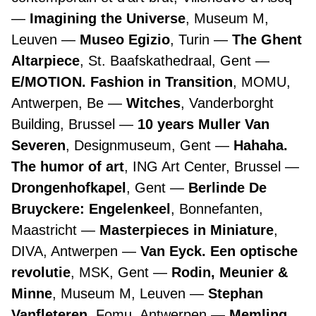
Imagining the Universe
, Museum M,
Leuven
Museo Egizio
, Turin
The Ghent
Altarpiece
, St. Baafskathedraal, Gent
E/MOTION. Fashion in Transition
, MOMU,
Antwerpen, Be
Witches
, Vanderborght
Building, Brussel
10 years Muller Van
Severen
, Designmuseum, Gent
Hahaha.
The humor of art
, ING Art Center, Brussel
Drongenhofkapel
, Gent
Berlinde De
Bruyckere: Engelenkeel
, Bonnefanten,
Maastricht
Masterpieces in Miniature
,
DIVA, Antwerpen
Van Eyck. Een optische
revolutie
, MSK, Gent
Rodin, Meunier &
Minne
, Museum M, Leuven
Stephan
Vanfleteren
, Fomu, Antwerpen
Memling