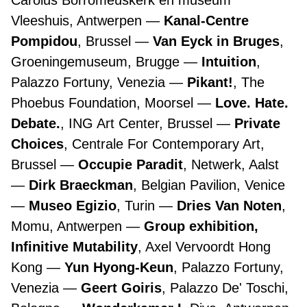
Carolus Borromeuskerk en museum
Vleeshuis, Antwerpen
Kanal-Centre
Pompidou
, Brussel
Van Eyck in Bruges
,
Groeningemuseum, Brugge
Intuition
,
Palazzo Fortuny, Venezia
Pikant!
, The
Phoebus Foundation, Moorsel
Love. Hate.
Debate.
, ING Art Center, Brussel
Private
Choices
, Centrale For Contemporary Art,
Brussel
Occupie Paradit
, Netwerk, Aalst
Dirk Braeckman
, Belgian Pavilion, Venice
Museo Egizio
, Turin
Dries Van Noten
,
Momu, Antwerpen
Group exhibition,
Infinitive Mutability
, Axel Vervoordt Hong
Kong
Yun Hyong-Keun
, Palazzo Fortuny,
Venezia
Geert Goiris
, Palazzo De' Toschi,