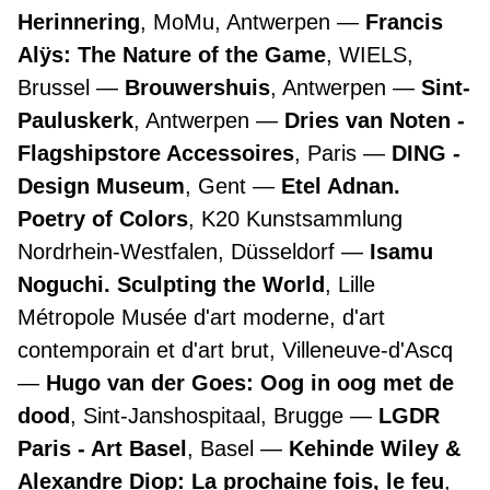
Herinnering
, MoMu, Antwerpen
Francis
Alÿs: The Nature of the Game
, WIELS,
Brussel
Brouwershuis
, Antwerpen
Sint-
Pauluskerk
, Antwerpen
Dries van Noten -
Flagshipstore Accessoires
, Paris
DING -
Design Museum
, Gent
Etel Adnan.
Poetry of Colors
, K20 Kunstsammlung
Nordrhein-Westfalen, Düsseldorf
Isamu
Noguchi. Sculpting the World
, Lille
Métropole Musée d'art moderne, d'art
contemporain et d'art brut, Villeneuve-d'Ascq
Hugo van der Goes: Oog in oog met de
dood
, Sint-Janshospitaal, Brugge
LGDR
Paris - Art Basel
, Basel
Kehinde Wiley &
Alexandre Diop: La prochaine fois, le feu
,