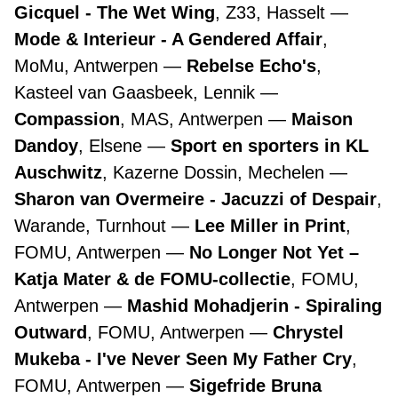
Gicquel - The Wet Wing
, Z33, Hasselt
Mode & Interieur - A Gendered Affair
,
MoMu, Antwerpen
Rebelse Echo's
,
Kasteel van Gaasbeek, Lennik
Compassion
, MAS, Antwerpen
Maison
Dandoy
, Elsene
Sport en sporters in KL
Auschwitz
, Kazerne Dossin, Mechelen
Sharon van Overmeire - Jacuzzi of Despair
,
Warande, Turnhout
Lee Miller in Print
,
FOMU, Antwerpen
No Longer Not Yet –
Katja Mater & de FOMU-collectie
, FOMU,
Antwerpen
Mashid Mohadjerin - Spiraling
Outward
, FOMU, Antwerpen
Chrystel
Mukeba - I've Never Seen My Father Cry
,
FOMU, Antwerpen
Sigefride Bruna