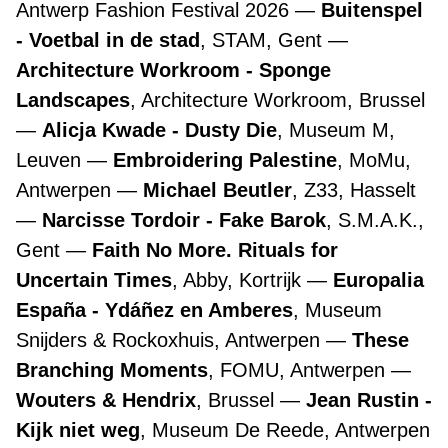
Antwerp Fashion Festival 2026
Buitenspel
- Voetbal in de stad
, STAM, Gent
Architecture Workroom - Sponge
Landscapes
, Architecture Workroom, Brussel
Alicja Kwade - Dusty Die
, Museum M,
Leuven
Embroidering Palestine
, MoMu,
Antwerpen
Michael Beutler
, Z33, Hasselt
Narcisse Tordoir - Fake Barok
, S.M.A.K.,
Gent
Faith No More. Rituals for
Uncertain Times
, Abby, Kortrijk
Europalia
España - Ydáñez en Amberes
, Museum
Snijders & Rockoxhuis, Antwerpen
These
Branching Moments
, FOMU, Antwerpen
Wouters & Hendrix
, Brussel
Jean Rustin -
Kijk niet weg
, Museum De Reede, Antwerpen