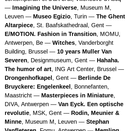
Imagining the Universe
, Museum M,
Leuven
Museo Egizio
, Turin
The Ghent
Altarpiece
, St. Baafskathedraal, Gent
E/MOTION. Fashion in Transition
, MOMU,
Antwerpen, Be
Witches
, Vanderborght
Building, Brussel
10 years Muller Van
Severen
, Designmuseum, Gent
Hahaha.
The humor of art
, ING Art Center, Brussel
Drongenhofkapel
, Gent
Berlinde De
Bruyckere: Engelenkeel
, Bonnefanten,
Maastricht
Masterpieces in Miniature
,
DIVA, Antwerpen
Van Eyck. Een optische
revolutie
, MSK, Gent
Rodin, Meunier &
Minne
, Museum M, Leuven
Stephan
Vanfleteren
, Fomu, Antwerpen
Memling