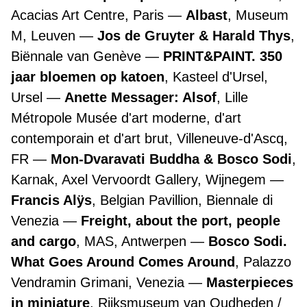
Acacias Art Centre, Paris
Albast
, Museum
M, Leuven
Jos de Gruyter & Harald Thys
,
Biënnale van Genève
PRINT&PAINT. 350
jaar bloemen op katoen
, Kasteel d'Ursel,
Ursel
Anette Messager: Alsof
, Lille
Métropole Musée d'art moderne, d'art
contemporain et d'art brut, Villeneuve-d'Ascq,
FR
Mon-Dvaravati Buddha & Bosco Sodi
,
Karnak, Axel Vervoordt Gallery, Wijnegem
Francis Alÿs
, Belgian Pavillion, Biennale di
Venezia
Freight, about the port, people
and cargo
, MAS, Antwerpen
Bosco Sodi.
What Goes Around Comes Around
, Palazzo
Vendramin Grimani, Venezia
Masterpieces
in miniature
, Rijksmuseum van Oudheden /