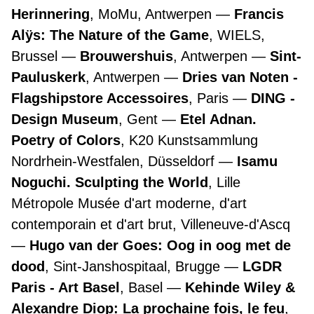
Herinnering
, MoMu, Antwerpen
Francis
Alÿs: The Nature of the Game
, WIELS,
Brussel
Brouwershuis
, Antwerpen
Sint-
Pauluskerk
, Antwerpen
Dries van Noten -
Flagshipstore Accessoires
, Paris
DING -
Design Museum
, Gent
Etel Adnan.
Poetry of Colors
, K20 Kunstsammlung
Nordrhein-Westfalen, Düsseldorf
Isamu
Noguchi. Sculpting the World
, Lille
Métropole Musée d'art moderne, d'art
contemporain et d'art brut, Villeneuve-d'Ascq
Hugo van der Goes: Oog in oog met de
dood
, Sint-Janshospitaal, Brugge
LGDR
Paris - Art Basel
, Basel
Kehinde Wiley &
Alexandre Diop: La prochaine fois, le feu
,