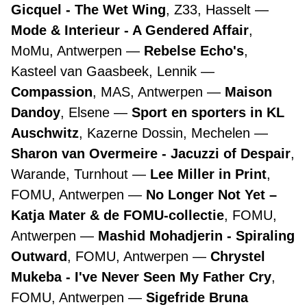
Gicquel - The Wet Wing
, Z33, Hasselt
Mode & Interieur - A Gendered Affair
,
MoMu, Antwerpen
Rebelse Echo's
,
Kasteel van Gaasbeek, Lennik
Compassion
, MAS, Antwerpen
Maison
Dandoy
, Elsene
Sport en sporters in KL
Auschwitz
, Kazerne Dossin, Mechelen
Sharon van Overmeire - Jacuzzi of Despair
,
Warande, Turnhout
Lee Miller in Print
,
FOMU, Antwerpen
No Longer Not Yet –
Katja Mater & de FOMU-collectie
, FOMU,
Antwerpen
Mashid Mohadjerin - Spiraling
Outward
, FOMU, Antwerpen
Chrystel
Mukeba - I've Never Seen My Father Cry
,
FOMU, Antwerpen
Sigefride Bruna