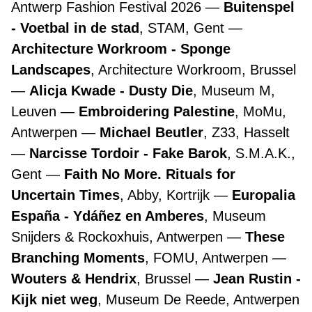
Antwerp Fashion Festival 2026
Buitenspel
- Voetbal in de stad
, STAM, Gent
Architecture Workroom - Sponge
Landscapes
, Architecture Workroom, Brussel
Alicja Kwade - Dusty Die
, Museum M,
Leuven
Embroidering Palestine
, MoMu,
Antwerpen
Michael Beutler
, Z33, Hasselt
Narcisse Tordoir - Fake Barok
, S.M.A.K.,
Gent
Faith No More. Rituals for
Uncertain Times
, Abby, Kortrijk
Europalia
España - Ydáñez en Amberes
, Museum
Snijders & Rockoxhuis, Antwerpen
These
Branching Moments
, FOMU, Antwerpen
Wouters & Hendrix
, Brussel
Jean Rustin -
Kijk niet weg
, Museum De Reede, Antwerpen