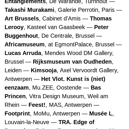
Entanglements
, De Warande, Turnhout
Takashi Murakami
, Galerie Perrotin, Paris
Art Brussels
, Cabinet d'Amis
Thomas
Lerooy
, Kasteel van Gaasbeek
Peter
Buggenhout
, De Centrale, Brussel
Africamuseum
, at EgmontPalace, Brussel
Lucas Arruda
, Mendes Wood DM Gallery,
Brussel
Rijksmuseum van Oudheden
,
Leiden
Kimsooja
, Axel Vervoordt Gallery,
Antwerpen
Het Vlot. Kunst is (niet)
eenzaam
, Mu.ZEE, Oostende
Bas
Princen
, Vitra Design Museum, Weil am
Rhein
Feest!
, MAS, Antwerpen
Footprint
, MoMu, Antwerpen
Musée L
,
Louvain-la-Neuve
TRA. Edge of