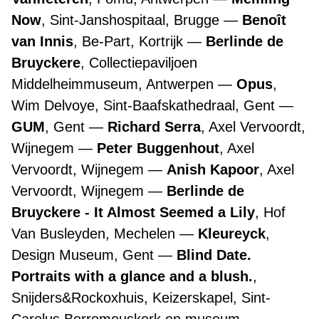
Now
, Sint-Janshospitaal, Brugge
Benoît
van Innis
, Be-Part, Kortrijk
Berlinde de
Bruyckere
, Collectiepaviljoen
Middelheimmuseum, Antwerpen
Opus
,
Wim Delvoye, Sint-Baafskathedraal, Gent
GUM
, Gent
Richard Serra
, Axel Vervoordt,
Wijnegem
Peter Buggenhout
, Axel
Vervoordt, Wijnegem
Anish Kapoor
, Axel
Vervoordt, Wijnegem
Berlinde de
Bruyckere - It Almost Seemed a Lily
, Hof
Van Busleyden, Mechelen
Kleureyck
,
Design Museum, Gent
Blind Date.
Portraits with a glance and a blush.
,
Snijders&Rockoxhuis, Keizerskapel, Sint-