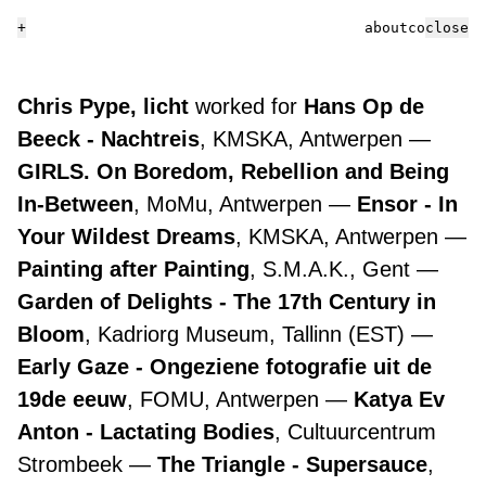
+
about
contact
close
Chris Pype, licht
worked for
Hans Op de
Beeck - Nachtreis
, KMSKA, Antwerpen
GIRLS. On Boredom, Rebellion and Being
In-Between
, MoMu, Antwerpen
Ensor - In
Your Wildest Dreams
, KMSKA, Antwerpen
Painting after Painting
, S.M.A.K., Gent
Garden of Delights - The 17th Century in
Bloom
, Kadriorg Museum, Tallinn (EST)
Early Gaze - Ongeziene fotografie uit de
19de eeuw
, FOMU, Antwerpen
Katya Ev
Anton - Lactating Bodies
, Cultuurcentrum
Strombeek
The Triangle - Supersauce
,