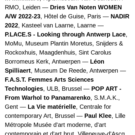
RMO, Leiden
Dries Van Noten WOMEN
A/W 2022-23
, Hôtel de Guise, Paris
NADIR
2022
, Kasteel van Laarne, Laarne
P.LACE.S - Looking through Antwerp Lace
,
MoMu, Museum Plantin Moretus, Snijders &
Rockoxhuis, Maagdenhuis, Sint Carolus
Borromeus Kerk, Antwerpen
Léon
Spilliaert
, Museum De Reede, Antwerpen
F.A.S.T. Femmes Arts Sciences
Technologies
, ULB, Brussel
POP ART -
From Warhol to Panamarenko
, S.M.A.K.,
Gent
La Vie matérielle
, Centrale for
contemporary Art, Brussel
Paul Klee
, Lille
Métropole Musée d'art moderne, d'art
contemporain et d'art brut, Villeneuve-d'Ascq