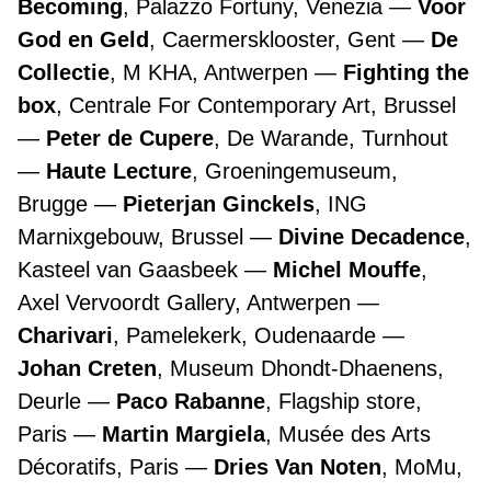
Becoming
, Palazzo Fortuny, Venezia
Voor
God en Geld
, Caermersklooster, Gent
De
Collectie
, M KHA, Antwerpen
Fighting the
box
, Centrale For Contemporary Art, Brussel
Peter de Cupere
, De Warande, Turnhout
Haute Lecture
, Groeningemuseum,
Brugge
Pieterjan Ginckels
, ING
Marnixgebouw, Brussel
Divine Decadence
,
Kasteel van Gaasbeek
Michel Mouffe
,
Axel Vervoordt Gallery, Antwerpen
Charivari
, Pamelekerk, Oudenaarde
Johan Creten
, Museum Dhondt-Dhaenens,
Deurle
Paco Rabanne
, Flagship store,
Paris
Martin Margiela
, Musée des Arts
Décoratifs, Paris
Dries Van Noten
, MoMu,