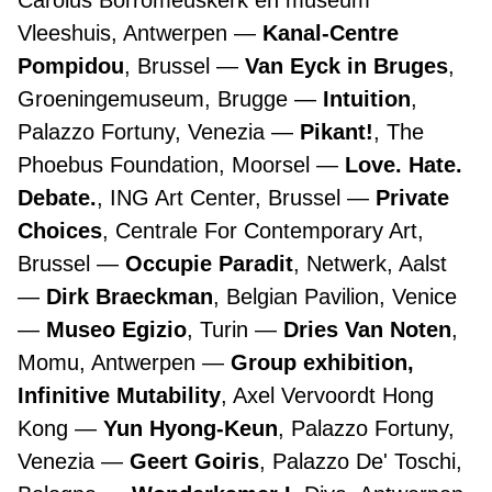
Carolus Borromeuskerk en museum
Vleeshuis, Antwerpen
Kanal-Centre
Pompidou
, Brussel
Van Eyck in Bruges
,
Groeningemuseum, Brugge
Intuition
,
Palazzo Fortuny, Venezia
Pikant!
, The
Phoebus Foundation, Moorsel
Love. Hate.
Debate.
, ING Art Center, Brussel
Private
Choices
, Centrale For Contemporary Art,
Brussel
Occupie Paradit
, Netwerk, Aalst
Dirk Braeckman
, Belgian Pavilion, Venice
Museo Egizio
, Turin
Dries Van Noten
,
Momu, Antwerpen
Group exhibition,
Infinitive Mutability
, Axel Vervoordt Hong
Kong
Yun Hyong-Keun
, Palazzo Fortuny,
Venezia
Geert Goiris
, Palazzo De' Toschi,