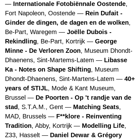
Internationale Fotobiënnale Oostende
,
Fort Napoleon, Oostende
Rein Dufait -
Ginder de dingen, de dagen en de wolken
,
Be-Part, Waregem
Joëlle Dubois -
Rekindling
, Be-Part, Kortrijk
George
Minne - De Verloren Zoon
, Museum Dhondt-
Dhaenens, Sint-Martems-Latem
Libasse
Ka - Notes on Shape Shifting
, Museum
Dhondt-Dhaenens, Sint-Martens-Latem
40+
years of STIJL
, Mode & Kant Museum,
Brussel
De Poorten - Op 't randje van de
stad
, S.T.A.M., Gent
Matching Seats
,
MAD, Brussels
F**klore - Reinventing
Tradition
, Abby, Kortrijk
Modelling Life
,
Z33, Hasselt
Daniel Dewar & Grégory