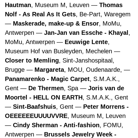
Hautman
, Museum M, Leuven
Thomas
Nolf - As Real As It Gets
, Be-Part, Waregem
Maskerade, make-up & Ensor
, MoMu,
Antwerpen
Jan-Jan van Essche - Khayal
,
MoMu, Antwerpen
Eeuwige Lente
,
Museum Hof van Busleyden, Mechelen
Closer to Memling
, Sint-Janshospitaal,
Brugge
Margareta
, MOU, Oudenaarde,
Panamarenko - Magic Carpet
, S.M.A.K.,
Gent
De Thermen
, Spa
Joris van de
Moortel - HELL ON EARTH
, S.M.A.K., Gent
Sint-Baafshuis
, Gent
Peter Morrens -
OEEEEEEUUUUVVRE
, Museum M, Leuven
Cindy Sherman - Anti-fashion
, FOMU,
Antwerpen
Brussels Jewelry Week -