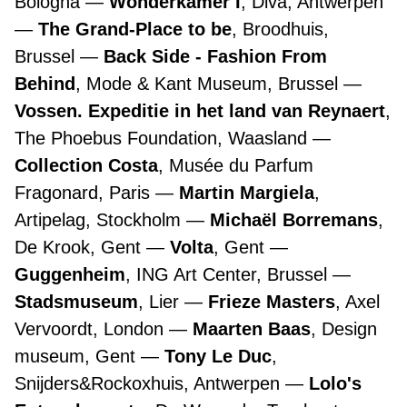
Bologna
Wonderkamer I
, Diva, Antwerpen
The Grand-Place to be
, Broodhuis,
Brussel
Back Side - Fashion From
Behind
, Mode & Kant Museum, Brussel
Vossen. Expeditie in het land van Reynaert
,
The Phoebus Foundation, Waasland
Collection Costa
, Musée du Parfum
Fragonard, Paris
Martin Margiela
,
Artipelag, Stockholm
Michaël Borremans
,
De Krook, Gent
Volta
, Gent
Guggenheim
, ING Art Center, Brussel
Stadsmuseum
, Lier
Frieze Masters
, Axel
Vervoordt, London
Maarten Baas
, Design
museum, Gent
Tony Le Duc
,
Snijders&Rockoxhuis, Antwerpen
Lolo's