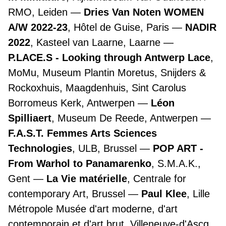
RMO, Leiden
Dries Van Noten WOMEN
A/W 2022-23
, Hôtel de Guise, Paris
NADIR
2022
, Kasteel van Laarne, Laarne
P.LACE.S - Looking through Antwerp Lace
,
MoMu, Museum Plantin Moretus, Snijders &
Rockoxhuis, Maagdenhuis, Sint Carolus
Borromeus Kerk, Antwerpen
Léon
Spilliaert
, Museum De Reede, Antwerpen
F.A.S.T. Femmes Arts Sciences
Technologies
, ULB, Brussel
POP ART -
From Warhol to Panamarenko
, S.M.A.K.,
Gent
La Vie matérielle
, Centrale for
contemporary Art, Brussel
Paul Klee
, Lille
Métropole Musée d'art moderne, d'art
contemporain et d'art brut, Villeneuve-d'Ascq