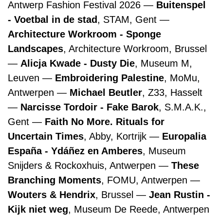
Antwerp Fashion Festival 2026
Buitenspel
- Voetbal in de stad
, STAM, Gent
Architecture Workroom - Sponge
Landscapes
, Architecture Workroom, Brussel
Alicja Kwade - Dusty Die
, Museum M,
Leuven
Embroidering Palestine
, MoMu,
Antwerpen
Michael Beutler
, Z33, Hasselt
Narcisse Tordoir - Fake Barok
, S.M.A.K.,
Gent
Faith No More. Rituals for
Uncertain Times
, Abby, Kortrijk
Europalia
España - Ydáñez en Amberes
, Museum
Snijders & Rockoxhuis, Antwerpen
These
Branching Moments
, FOMU, Antwerpen
Wouters & Hendrix
, Brussel
Jean Rustin -
Kijk niet weg
, Museum De Reede, Antwerpen