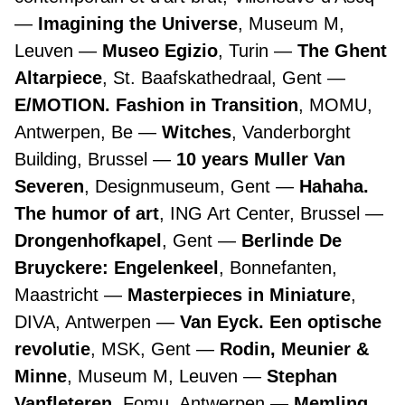
Imagining the Universe
, Museum M,
Leuven
Museo Egizio
, Turin
The Ghent
Altarpiece
, St. Baafskathedraal, Gent
E/MOTION. Fashion in Transition
, MOMU,
Antwerpen, Be
Witches
, Vanderborght
Building, Brussel
10 years Muller Van
Severen
, Designmuseum, Gent
Hahaha.
The humor of art
, ING Art Center, Brussel
Drongenhofkapel
, Gent
Berlinde De
Bruyckere: Engelenkeel
, Bonnefanten,
Maastricht
Masterpieces in Miniature
,
DIVA, Antwerpen
Van Eyck. Een optische
revolutie
, MSK, Gent
Rodin, Meunier &
Minne
, Museum M, Leuven
Stephan
Vanfleteren
, Fomu, Antwerpen
Memling