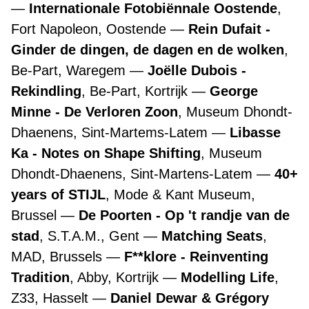
Internationale Fotobiënnale Oostende
,
Fort Napoleon, Oostende
Rein Dufait -
Ginder de dingen, de dagen en de wolken
,
Be-Part, Waregem
Joëlle Dubois -
Rekindling
, Be-Part, Kortrijk
George
Minne - De Verloren Zoon
, Museum Dhondt-
Dhaenens, Sint-Martems-Latem
Libasse
Ka - Notes on Shape Shifting
, Museum
Dhondt-Dhaenens, Sint-Martens-Latem
40+
years of STIJL
, Mode & Kant Museum,
Brussel
De Poorten - Op 't randje van de
stad
, S.T.A.M., Gent
Matching Seats
,
MAD, Brussels
F**klore - Reinventing
Tradition
, Abby, Kortrijk
Modelling Life
,
Z33, Hasselt
Daniel Dewar & Grégory