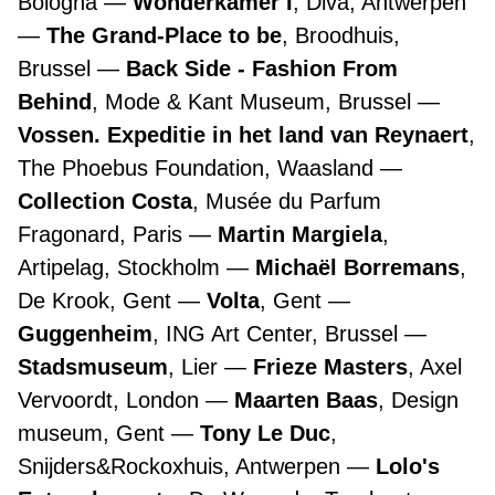
Bologna
Wonderkamer I
, Diva, Antwerpen
The Grand-Place to be
, Broodhuis,
Brussel
Back Side - Fashion From
Behind
, Mode & Kant Museum, Brussel
Vossen. Expeditie in het land van Reynaert
,
The Phoebus Foundation, Waasland
Collection Costa
, Musée du Parfum
Fragonard, Paris
Martin Margiela
,
Artipelag, Stockholm
Michaël Borremans
,
De Krook, Gent
Volta
, Gent
Guggenheim
, ING Art Center, Brussel
Stadsmuseum
, Lier
Frieze Masters
, Axel
Vervoordt, London
Maarten Baas
, Design
museum, Gent
Tony Le Duc
,
Snijders&Rockoxhuis, Antwerpen
Lolo's