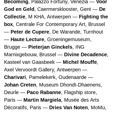
Becoming
, Palazzo Fortuny, Venezia
Voor
God en Geld
, Caermersklooster, Gent
De
Collectie
, M KHA, Antwerpen
Fighting the
box
, Centrale For Contemporary Art, Brussel
Peter de Cupere
, De Warande, Turnhout
Haute Lecture
, Groeningemuseum,
Brugge
Pieterjan Ginckels
, ING
Marnixgebouw, Brussel
Divine Decadence
,
Kasteel van Gaasbeek
Michel Mouffe
,
Axel Vervoordt Gallery, Antwerpen
Charivari
, Pamelekerk, Oudenaarde
Johan Creten
, Museum Dhondt-Dhaenens,
Deurle
Paco Rabanne
, Flagship store,
Paris
Martin Margiela
, Musée des Arts
Décoratifs, Paris
Dries Van Noten
, MoMu,