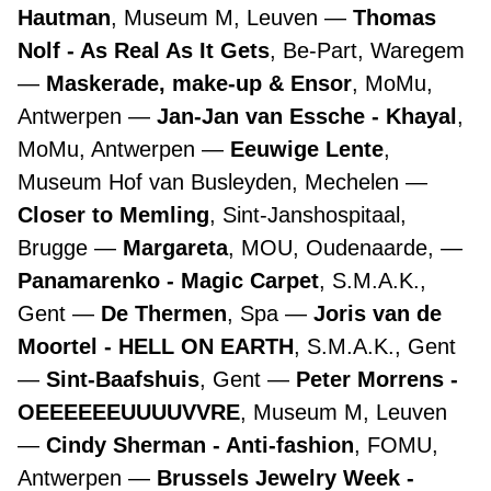
Hautman
, Museum M, Leuven
Thomas
Nolf - As Real As It Gets
, Be-Part, Waregem
Maskerade, make-up & Ensor
, MoMu,
Antwerpen
Jan-Jan van Essche - Khayal
,
MoMu, Antwerpen
Eeuwige Lente
,
Museum Hof van Busleyden, Mechelen
Closer to Memling
, Sint-Janshospitaal,
Brugge
Margareta
, MOU, Oudenaarde,
Panamarenko - Magic Carpet
, S.M.A.K.,
Gent
De Thermen
, Spa
Joris van de
Moortel - HELL ON EARTH
, S.M.A.K., Gent
Sint-Baafshuis
, Gent
Peter Morrens -
OEEEEEEUUUUVVRE
, Museum M, Leuven
Cindy Sherman - Anti-fashion
, FOMU,
Antwerpen
Brussels Jewelry Week -