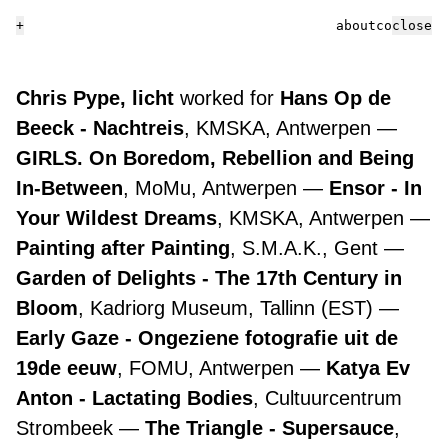
+
about
contact
close
Chris Pype, licht
worked for
Hans Op de
Beeck - Nachtreis
, KMSKA, Antwerpen
GIRLS. On Boredom, Rebellion and Being
In-Between
, MoMu, Antwerpen
Ensor - In
Your Wildest Dreams
, KMSKA, Antwerpen
Painting after Painting
, S.M.A.K., Gent
Garden of Delights - The 17th Century in
Bloom
, Kadriorg Museum, Tallinn (EST)
Early Gaze - Ongeziene fotografie uit de
19de eeuw
, FOMU, Antwerpen
Katya Ev
Anton - Lactating Bodies
, Cultuurcentrum
Strombeek
The Triangle - Supersauce
,