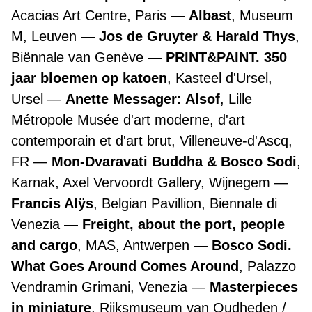
Acacias Art Centre, Paris
Albast
, Museum
M, Leuven
Jos de Gruyter & Harald Thys
,
Biënnale van Genève
PRINT&PAINT. 350
jaar bloemen op katoen
, Kasteel d'Ursel,
Ursel
Anette Messager: Alsof
, Lille
Métropole Musée d'art moderne, d'art
contemporain et d'art brut, Villeneuve-d'Ascq,
FR
Mon-Dvaravati Buddha & Bosco Sodi
,
Karnak, Axel Vervoordt Gallery, Wijnegem
Francis Alÿs
, Belgian Pavillion, Biennale di
Venezia
Freight, about the port, people
and cargo
, MAS, Antwerpen
Bosco Sodi.
What Goes Around Comes Around
, Palazzo
Vendramin Grimani, Venezia
Masterpieces
in miniature
, Rijksmuseum van Oudheden /