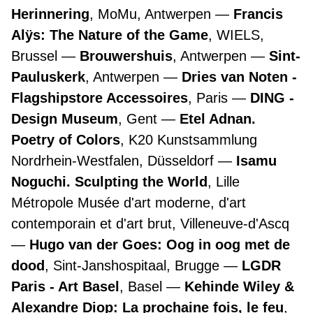
Herinnering
, MoMu, Antwerpen
Francis
Alÿs: The Nature of the Game
, WIELS,
Brussel
Brouwershuis
, Antwerpen
Sint-
Pauluskerk
, Antwerpen
Dries van Noten -
Flagshipstore Accessoires
, Paris
DING -
Design Museum
, Gent
Etel Adnan.
Poetry of Colors
, K20 Kunstsammlung
Nordrhein-Westfalen, Düsseldorf
Isamu
Noguchi. Sculpting the World
, Lille
Métropole Musée d'art moderne, d'art
contemporain et d'art brut, Villeneuve-d'Ascq
Hugo van der Goes: Oog in oog met de
dood
, Sint-Janshospitaal, Brugge
LGDR
Paris - Art Basel
, Basel
Kehinde Wiley &
Alexandre Diop: La prochaine fois, le feu
,