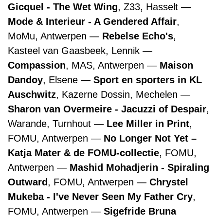
Gicquel - The Wet Wing
, Z33, Hasselt
Mode & Interieur - A Gendered Affair
,
MoMu, Antwerpen
Rebelse Echo's
,
Kasteel van Gaasbeek, Lennik
Compassion
, MAS, Antwerpen
Maison
Dandoy
, Elsene
Sport en sporters in KL
Auschwitz
, Kazerne Dossin, Mechelen
Sharon van Overmeire - Jacuzzi of Despair
,
Warande, Turnhout
Lee Miller in Print
,
FOMU, Antwerpen
No Longer Not Yet –
Katja Mater & de FOMU-collectie
, FOMU,
Antwerpen
Mashid Mohadjerin - Spiraling
Outward
, FOMU, Antwerpen
Chrystel
Mukeba - I've Never Seen My Father Cry
,
FOMU, Antwerpen
Sigefride Bruna