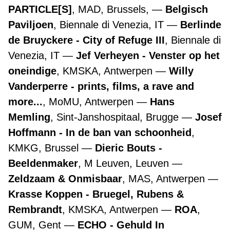
PARTICLE[S]
, MAD, Brussels,
Belgisch
Paviljoen
, Biennale di Venezia, IT
Berlinde
de Bruyckere - City of Refuge III
, Biennale di
Venezia, IT
Jef Verheyen - Venster op het
oneindige
, KMSKA, Antwerpen
Willy
Vanderperre - prints, films, a rave and
more...
, MoMU, Antwerpen
Hans
Memling
, Sint-Janshospitaal, Brugge
Josef
Hoffmann - In de ban van schoonheid
,
KMKG, Brussel
Dieric Bouts -
Beeldenmaker
, M Leuven, Leuven
Zeldzaam & Onmisbaar
, MAS, Antwerpen
Krasse Koppen - Bruegel, Rubens &
Rembrandt
, KMSKA, Antwerpen
ROA
,
GUM, Gent
ECHO - Gehuld In