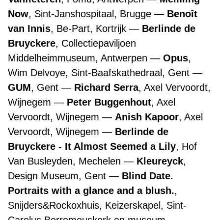
Now
, Sint-Janshospitaal, Brugge
Benoît
van Innis
, Be-Part, Kortrijk
Berlinde de
Bruyckere
, Collectiepaviljoen
Middelheimmuseum, Antwerpen
Opus
,
Wim Delvoye, Sint-Baafskathedraal, Gent
GUM
, Gent
Richard Serra
, Axel Vervoordt,
Wijnegem
Peter Buggenhout
, Axel
Vervoordt, Wijnegem
Anish Kapoor
, Axel
Vervoordt, Wijnegem
Berlinde de
Bruyckere - It Almost Seemed a Lily
, Hof
Van Busleyden, Mechelen
Kleureyck
,
Design Museum, Gent
Blind Date.
Portraits with a glance and a blush.
,
Snijders&Rockoxhuis, Keizerskapel, Sint-