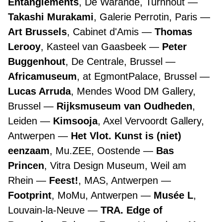
Entanglements
, De Warande, Turnhout
Takashi Murakami
, Galerie Perrotin, Paris
Art Brussels
, Cabinet d'Amis
Thomas
Lerooy
, Kasteel van Gaasbeek
Peter
Buggenhout
, De Centrale, Brussel
Africamuseum
, at EgmontPalace, Brussel
Lucas Arruda
, Mendes Wood DM Gallery,
Brussel
Rijksmuseum van Oudheden
,
Leiden
Kimsooja
, Axel Vervoordt Gallery,
Antwerpen
Het Vlot. Kunst is (niet)
eenzaam
, Mu.ZEE, Oostende
Bas
Princen
, Vitra Design Museum, Weil am
Rhein
Feest!
, MAS, Antwerpen
Footprint
, MoMu, Antwerpen
Musée L
,
Louvain-la-Neuve
TRA. Edge of