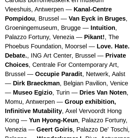
Carolus Borromeuskerk en museum
Vleeshuis, Antwerpen
Kanal-Centre
Pompidou
, Brussel
Van Eyck in Bruges
,
Groeningemuseum, Brugge
Intuition
,
Palazzo Fortuny, Venezia
Pikant!
, The
Phoebus Foundation, Moorsel
Love. Hate.
Debate.
, ING Art Center, Brussel
Private
Choices
, Centrale For Contemporary Art,
Brussel
Occupie Paradit
, Netwerk, Aalst
Dirk Braeckman
, Belgian Pavilion, Venice
Museo Egizio
, Turin
Dries Van Noten
,
Momu, Antwerpen
Group exhibition,
Infinitive Mutability
, Axel Vervoordt Hong
Kong
Yun Hyong-Keun
, Palazzo Fortuny,
Venezia
Geert Goiris
, Palazzo De' Toschi,