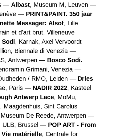
is
Albast
, Museum M, Leuven
Genève
PRINT&PAINT. 350 jaar
nette Messager: Alsof
, Lille
n et d'art brut, Villeneuve-
 Sodi
, Karnak, Axel Vervoordt
illion, Biennale di Venezia
AS, Antwerpen
Bosco Sodi.
Vendramin Grimani, Venezia
 Oudheden / RMO, Leiden
Dries
se, Paris
NADIR 2022
, Kasteel
rough Antwerp Lace
, MoMu,
, Maagdenhuis, Sint Carolus
, Museum De Reede, Antwerpen
, ULB, Brussel
POP ART - From
 Vie matérielle
, Centrale for