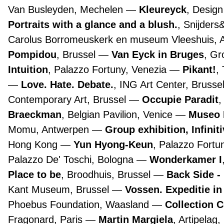
Van Busleyden, Mechelen
Kleureyck
, Desig
Portraits with a glance and a blush.
, Snijders
Carolus Borromeuskerk en museum Vleeshuis,
Pompidou
, Brussel
Van Eyck in Bruges
, G
Intuition
, Palazzo Fortuny, Venezia
Pikant!
,
Love. Hate. Debate.
, ING Art Center, Brusse
Contemporary Art, Brussel
Occupie Paradit
,
Braeckman
, Belgian Pavilion, Venice
Museo 
Momu, Antwerpen
Group exhibition, Infinit
Hong Kong
Yun Hyong-Keun
, Palazzo Fortu
Palazzo De' Toschi, Bologna
Wonderkamer I
Place to be
, Broodhuis, Brussel
Back Side -
Kant Museum, Brussel
Vossen. Expeditie in
Phoebus Foundation, Waasland
Collection 
Fragonard, Paris
Martin Margiela
, Artipelag