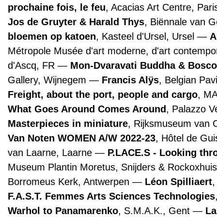
prochaine fois, le feu
, Acacias Art Centre, Par
Jos de Gruyter & Harald Thys
, Biënnale van 
bloemen op katoen
, Kasteel d'Ursel, Ursel
A
Métropole Musée d'art moderne, d'art contemporai
d'Ascq, FR
Mon-Dvaravati Buddha & Bosco
Gallery, Wijnegem
Francis Alÿs
, Belgian Pav
Freight, about the port, people and cargo
, M
What Goes Around Comes Around
, Palazzo 
Masterpieces in miniature
, Rijksmuseum van
Van Noten WOMEN A/W 2022-23
, Hôtel de Gui
van Laarne, Laarne
P.LACE.S - Looking th
Museum Plantin Moretus, Snijders & Rockoxhuis
Borromeus Kerk, Antwerpen
Léon Spilliaert
F.A.S.T. Femmes Arts Sciences Technologies
Warhol to Panamarenko
, S.M.A.K., Gent
La