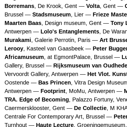
Borremans
, De Krook, Gent
Volta
, Gent
Brussel
Stadsmuseum
, Lier
Frieze Maste
Maarten Baas
, Design museum, Gent
Tony 
Antwerpen
Lolo's Entanglements
, De Wara
Murakami
, Galerie Perrotin, Paris
Art Bruss
Lerooy
, Kasteel van Gaasbeek
Peter Bugge
Africamuseum
, at EgmontPalace, Brussel
L
Gallery, Brussel
Rijksmuseum van Oudhed
Vervoordt Gallery, Antwerpen
Het Vlot. Kuns
Oostende
Bas Princen
, Vitra Design Museu
Antwerpen
Footprint
, MoMu, Antwerpen
TRA. Edge of Becoming
, Palazzo Fortuny, Ve
Caermersklooster, Gent
De Collectie
, M KH
Centrale For Contemporary Art, Brussel
Pete
Turnhout
Haute Lecture
, Groeningemuseum