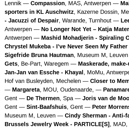
Lennik
Compassion
, MAS, Antwerpen
Ma
sporters in KL Auschwitz
, Kazerne Dossin, M
- Jacuzzi of Despair
, Warande, Turnhout
Lee
Antwerpen
No Longer Not Yet – Katja Mate
Antwerpen
Mashid Mohadjerin - Spiraling 
Chrystel Mukeba - I've Never Seen My Father
Sigefride Bruna Hautman
, Museum M, Leuve
Gets
, Be-Part, Waregem
Maskerade, make-
Jan-Jan van Essche - Khayal
, MoMu, Antwer
Hof van Busleyden, Mechelen
Closer to Mem
Margareta
, MOU, Oudenaarde,
Panamare
Gent
De Thermen
, Spa
Joris van de Mo
Gent
Sint-Baafshuis
, Gent
Peter Morre
Museum M, Leuven
Cindy Sherman - Anti-f
Brussels Jewelry Week - PARTICLE[S]
, MAD,