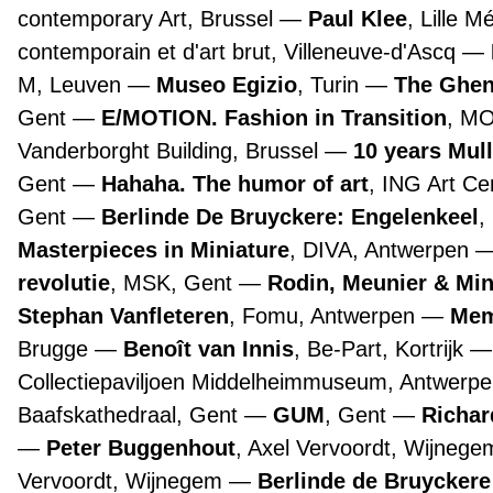
contemporary Art, Brussel
Paul Klee
, Lille 
contemporain et d'art brut, Villeneuve-d'Ascq
M, Leuven
Museo Egizio
, Turin
The Ghen
Gent
E/MOTION. Fashion in Transition
, M
Vanderborght Building, Brussel
10 years Mul
Gent
Hahaha. The humor of art
, ING Art Ce
Gent
Berlinde De Bruyckere: Engelenkeel
,
Masterpieces in Miniature
, DIVA, Antwerpen
revolutie
, MSK, Gent
Rodin, Meunier & Mi
Stephan Vanfleteren
, Fomu, Antwerpen
Mem
Brugge
Benoît van Innis
, Be-Part, Kortrijk
Collectiepaviljoen Middelheimmuseum, Antwerp
Baafskathedraal, Gent
GUM
, Gent
Richar
Peter Buggenhout
, Axel Vervoordt, Wijneg
Vervoordt, Wijnegem
Berlinde de Bruyckere 