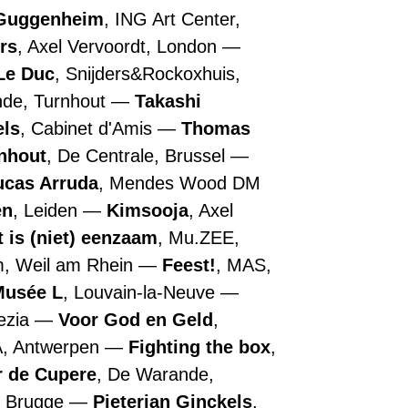
Guggenheim
, ING Art Center,
rs
, Axel Vervoordt, London
Le Duc
, Snijders&Rockoxhuis,
nde, Turnhout
Takashi
els
, Cabinet d'Amis
Thomas
nhout
, De Centrale, Brussel
ucas Arruda
, Mendes Wood DM
en
, Leiden
Kimsooja
, Axel
t is (niet) eenzaam
, Mu.ZEE,
m, Weil am Rhein
Feest!
, MAS,
Musée L
, Louvain-la-Neuve
nezia
Voor God en Geld
,
A, Antwerpen
Fighting the box
,
r de Cupere
, De Warande,
, Brugge
Pieterjan Ginckels
,