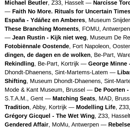
Michael Beutler
, Z33, Hasselt
Narcisse Tor
Faith No More. Rituals for Uncertain Time
España - Ydáñez en Amberes
, Museum Snijde
These Branching Moments
, FOMU, Antwerpe
Jean Rustin - Kijk niet weg
, Museum De Re
Fotobiënnale Oostende
, Fort Napoleon, Oost
dingen, de dagen en de wolken
, Be-Part, Wa
Rekindling
, Be-Part, Kortrijk
George Minne -
Dhondt-Dhaenens, Sint-Martems-Latem
Liba
Shifting
, Museum Dhondt-Dhaenens, Sint-Mar
Mode & Kant Museum, Brussel
De Poorten -
S.T.A.M., Gent
Matching Seats
, MAD, Bruss
Tradition
, Abby, Kortrijk
Modelling Life
, Z33
Grégory Gicquel - The Wet Wing
, Z33, Hassel
Gendered Affair
, MoMu, Antwerpen
Rebelse