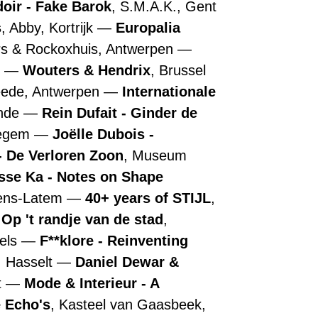
doir - Fake Barok
, S.M.A.K., Gent
s
, Abby, Kortrijk
Europalia
rs & Rockoxhuis, Antwerpen
n
Wouters & Hendrix
, Brussel
ede, Antwerpen
Internationale
ende
Rein Dufait - Ginder de
regem
Joëlle Dubois -
 De Verloren Zoon
, Museum
sse Ka - Notes on Shape
tens-Latem
40+ years of STIJL
,
 Op 't randje van de stad
,
els
F**klore - Reinventing
, Hasselt
Daniel Dewar &
t
Mode & Interieur - A
 Echo's
, Kasteel van Gaasbeek,