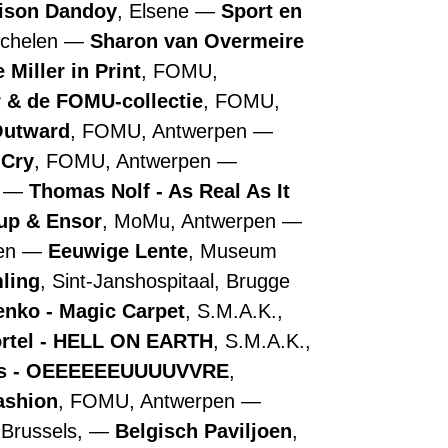
ison Dandoy
, Elsene
Sport en
echelen
Sharon van Overmeire
 Miller in Print
, FOMU,
r & de FOMU-collectie
, FOMU,
Outward
, FOMU, Antwerpen
 Cry
, FOMU, Antwerpen
n
Thomas Nolf - As Real As It
up & Ensor
, MoMu, Antwerpen
pen
Eeuwige Lente
, Museum
ling
, Sint-Janshospitaal, Brugge
nko - Magic Carpet
, S.M.A.K.,
ortel - HELL ON EARTH
, S.M.A.K.,
ns - OEEEEEEUUUUVVRE
,
ashion
, FOMU, Antwerpen
 Brussels,
Belgisch Paviljoen
,