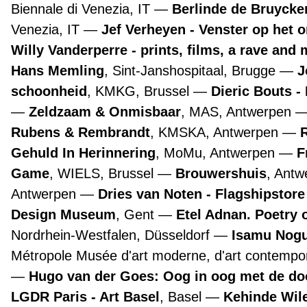
Biennale di Venezia, IT
Berlinde de Bruyckere
Venezia, IT
Jef Verheyen - Venster op het 
Willy Vanderperre - prints, films, a rave and 
Hans Memling
, Sint-Janshospitaal, Brugge
J
schoonheid
, KMKG, Brussel
Dieric Bouts 
Zeldzaam & Onmisbaar
, MAS, Antwerpen
Rubens & Rembrandt
, KMSKA, Antwerpen
Gehuld In Herinnering
, MoMu, Antwerpen
F
Game
, WIELS, Brussel
Brouwershuis
, Ant
Antwerpen
Dries van Noten - Flagshipstor
Design Museum
, Gent
Etel Adnan. Poetry 
Nordrhein-Westfalen, Düsseldorf
Isamu Nogu
Métropole Musée d'art moderne, d'art contempora
Hugo van der Goes: Oog in oog met de d
LGDR Paris - Art Basel
, Basel
Kehinde Wile