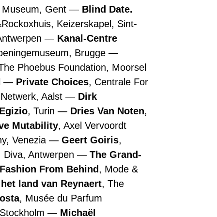
n Museum, Gent
Blind Date.
&Rockoxhuis, Keizerskapel, Sint-
 Antwerpen
Kanal-Centre
roeningemuseum, Brugge
 The Phoebus Foundation, Moorsel
l
Private Choices
, Centrale For
 Netwerk, Aalst
Dirk
Egizio
, Turin
Dries Van Noten
,
ive Mutability
, Axel Vervoordt
ny, Venezia
Geert Goiris
,
, Diva, Antwerpen
The Grand-
 Fashion From Behind
, Mode &
 het land van Reynaert
, The
Costa
, Musée du Parfum
, Stockholm
Michaël