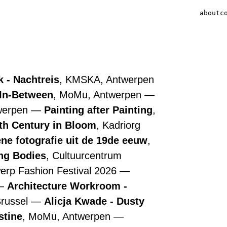
about
c
 - Nachtreis
, KMSKA, Antwerpen
 In-Between
, MoMu, Antwerpen
werpen
Painting after Painting
,
7th Century in Bloom
, Kadriorg
ne fotografie uit de 19de eeuw
,
ing Bodies
, Cultuurcentrum
werp Fashion Festival 2026
Architecture Workroom -
Brussel
Alicja Kwade - Dusty
stine
, MoMu, Antwerpen