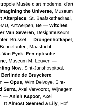
Métropole Musée d'art moderne, d'art
Imagining the Universe
, Museum
t Altarpiece
, St. Baafskathedraal,
OMU, Antwerpen, Be
Witches
,
ler Van Severen
, Designmuseum,
nter, Brussel
Drongenhofkapel
,
 Bonnefanten, Maastricht
Van Eyck. Een optische
nne
, Museum M, Leuven
ling Now
, Sint-Janshospitaal,
Berlinde de Bruyckere
,
en
Opus
, Wim Delvoye, Sint-
d Serra
, Axel Vervoordt, Wijnegem
em
Anish Kapoor
, Axel
- It Almost Seemed a Lily
, Hof