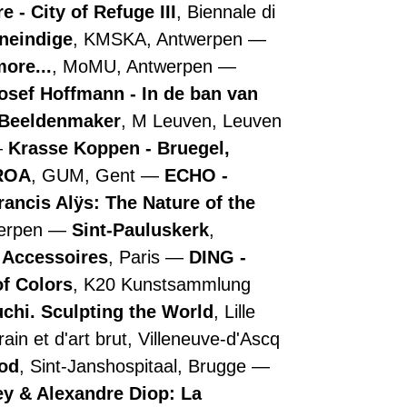
 - City of Refuge III
, Biennale di
oneindige
, KMSKA, Antwerpen
more...
, MoMU, Antwerpen
osef Hoffmann - In de ban van
- Beeldenmaker
, M Leuven, Leuven
Krasse Koppen - Bruegel,
ROA
, GUM, Gent
ECHO -
rancis Alÿs: The Nature of the
werpen
Sint-Pauluskerk
,
e Accessoires
, Paris
DING -
of Colors
, K20 Kunstsammlung
chi. Sculpting the World
, Lille
in et d'art brut, Villeneuve-d'Ascq
ood
, Sint-Janshospitaal, Brugge
y & Alexandre Diop: La