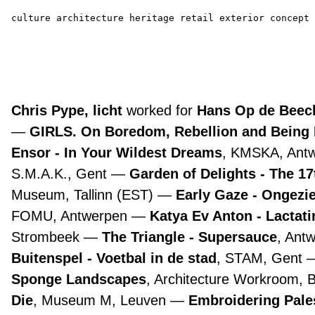
culture
architecture
heritage
retail
exterior
concept
Chris Pype, licht
worked for
Hans Op de Beeck
GIRLS. On Boredom, Rebellion and Being
Ensor - In Your Wildest Dreams
, KMSKA, Ant
S.M.A.K., Gent
Garden of Delights - The 1
Museum, Tallinn (EST)
Early Gaze - Ongezie
FOMU, Antwerpen
Katya Ev Anton - Lactat
Strombeek
The Triangle - Supersauce
, Ant
Buitenspel - Voetbal in de stad
, STAM, Gent
Sponge Landscapes
, Architecture Workroom, 
Die
, Museum M, Leuven
Embroidering Pale