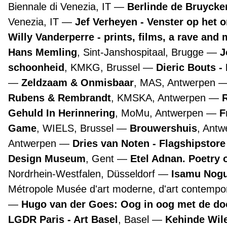
Biennale di Venezia, IT
Berlinde de Bruyckere
Venezia, IT
Jef Verheyen - Venster op het 
Willy Vanderperre - prints, films, a rave and 
Hans Memling
, Sint-Janshospitaal, Brugge
J
schoonheid
, KMKG, Brussel
Dieric Bouts 
Zeldzaam & Onmisbaar
, MAS, Antwerpen
Rubens & Rembrandt
, KMSKA, Antwerpen
Gehuld In Herinnering
, MoMu, Antwerpen
F
Game
, WIELS, Brussel
Brouwershuis
, Ant
Antwerpen
Dries van Noten - Flagshipstor
Design Museum
, Gent
Etel Adnan. Poetry 
Nordrhein-Westfalen, Düsseldorf
Isamu Nogu
Métropole Musée d'art moderne, d'art contempora
Hugo van der Goes: Oog in oog met de d
LGDR Paris - Art Basel
, Basel
Kehinde Wile