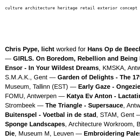
culture
architecture
heritage
retail
exterior
concept
Chris Pype, licht
worked for
Hans Op de Beeck
GIRLS. On Boredom, Rebellion and Being
Ensor - In Your Wildest Dreams
, KMSKA, Ant
S.M.A.K., Gent
Garden of Delights - The 1
Museum, Tallinn (EST)
Early Gaze - Ongezie
FOMU, Antwerpen
Katya Ev Anton - Lactat
Strombeek
The Triangle - Supersauce
, Ant
Buitenspel - Voetbal in de stad
, STAM, Gent
Sponge Landscapes
, Architecture Workroom, 
Die
, Museum M, Leuven
Embroidering Pale