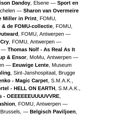
ison Dandoy
, Elsene
Sport en
echelen
Sharon van Overmeire
 Miller in Print
, FOMU,
r & de FOMU-collectie
, FOMU,
Outward
, FOMU, Antwerpen
 Cry
, FOMU, Antwerpen
n
Thomas Nolf - As Real As It
up & Ensor
, MoMu, Antwerpen
pen
Eeuwige Lente
, Museum
ling
, Sint-Janshospitaal, Brugge
nko - Magic Carpet
, S.M.A.K.,
ortel - HELL ON EARTH
, S.M.A.K.,
ns - OEEEEEEUUUUVVRE
,
ashion
, FOMU, Antwerpen
 Brussels,
Belgisch Paviljoen
,