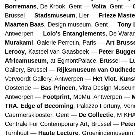
Borremans
, De Krook, Gent
Volta
, Gent
Brussel
Stadsmuseum
, Lier
Frieze Maste
Maarten Baas
, Design museum, Gent
Tony 
Antwerpen
Lolo's Entanglements
, De Wara
Murakami
, Galerie Perrotin, Paris
Art Bruss
Lerooy
, Kasteel van Gaasbeek
Peter Bugge
Africamuseum
, at EgmontPalace, Brussel
L
Gallery, Brussel
Rijksmuseum van Oudhed
Vervoordt Gallery, Antwerpen
Het Vlot. Kuns
Oostende
Bas Princen
, Vitra Design Museu
Antwerpen
Footprint
, MoMu, Antwerpen
TRA. Edge of Becoming
, Palazzo Fortuny, Ve
Caermersklooster, Gent
De Collectie
, M KH
Centrale For Contemporary Art, Brussel
Pete
Turnhout
Haute Lecture
, Groeningemuseum