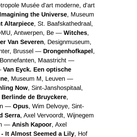
Métropole Musée d'art moderne, d'art
Imagining the Universe
, Museum
t Altarpiece
, St. Baafskathedraal,
OMU, Antwerpen, Be
Witches
,
ler Van Severen
, Designmuseum,
nter, Brussel
Drongenhofkapel
,
 Bonnefanten, Maastricht
Van Eyck. Een optische
nne
, Museum M, Leuven
ling Now
, Sint-Janshospitaal,
Berlinde de Bruyckere
,
en
Opus
, Wim Delvoye, Sint-
d Serra
, Axel Vervoordt, Wijnegem
em
Anish Kapoor
, Axel
- It Almost Seemed a Lily
, Hof