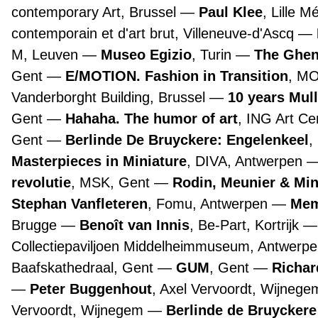
contemporary Art, Brussel
Paul Klee
, Lille 
contemporain et d'art brut, Villeneuve-d'Ascq
M, Leuven
Museo Egizio
, Turin
The Ghen
Gent
E/MOTION. Fashion in Transition
, M
Vanderborght Building, Brussel
10 years Mul
Gent
Hahaha. The humor of art
, ING Art Ce
Gent
Berlinde De Bruyckere: Engelenkeel
,
Masterpieces in Miniature
, DIVA, Antwerpen
revolutie
, MSK, Gent
Rodin, Meunier & Mi
Stephan Vanfleteren
, Fomu, Antwerpen
Mem
Brugge
Benoît van Innis
, Be-Part, Kortrijk
Collectiepaviljoen Middelheimmuseum, Antwerp
Baafskathedraal, Gent
GUM
, Gent
Richar
Peter Buggenhout
, Axel Vervoordt, Wijneg
Vervoordt, Wijnegem
Berlinde de Bruyckere 