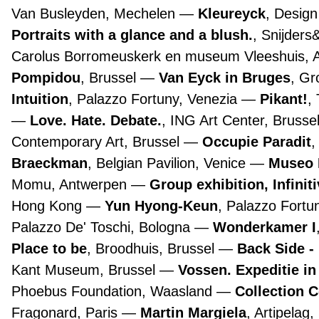
Van Busleyden, Mechelen
Kleureyck
, Desig
Portraits with a glance and a blush.
, Snijders
Carolus Borromeuskerk en museum Vleeshuis,
Pompidou
, Brussel
Van Eyck in Bruges
, G
Intuition
, Palazzo Fortuny, Venezia
Pikant!
,
Love. Hate. Debate.
, ING Art Center, Brusse
Contemporary Art, Brussel
Occupie Paradit
,
Braeckman
, Belgian Pavilion, Venice
Museo 
Momu, Antwerpen
Group exhibition, Infinit
Hong Kong
Yun Hyong-Keun
, Palazzo Fortu
Palazzo De' Toschi, Bologna
Wonderkamer I
Place to be
, Broodhuis, Brussel
Back Side -
Kant Museum, Brussel
Vossen. Expeditie in
Phoebus Foundation, Waasland
Collection 
Fragonard, Paris
Martin Margiela
, Artipelag