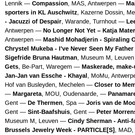
Lennik
Compassion
, MAS, Antwerpen
Ma
sporters in KL Auschwitz
, Kazerne Dossin, M
- Jacuzzi of Despair
, Warande, Turnhout
Lee
Antwerpen
No Longer Not Yet – Katja Mate
Antwerpen
Mashid Mohadjerin - Spiraling 
Chrystel Mukeba - I've Never Seen My Father
Sigefride Bruna Hautman
, Museum M, Leuve
Gets
, Be-Part, Waregem
Maskerade, make-
Jan-Jan van Essche - Khayal
, MoMu, Antwer
Hof van Busleyden, Mechelen
Closer to Mem
Margareta
, MOU, Oudenaarde,
Panamare
Gent
De Thermen
, Spa
Joris van de Mo
Gent
Sint-Baafshuis
, Gent
Peter Morre
Museum M, Leuven
Cindy Sherman - Anti-f
Brussels Jewelry Week - PARTICLE[S]
, MAD,