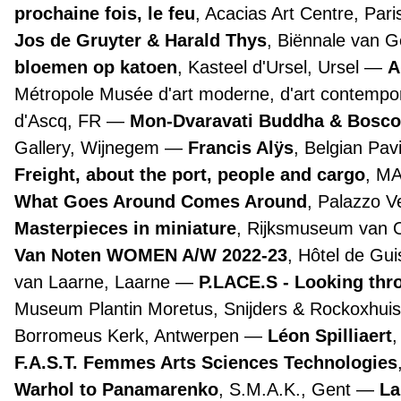
prochaine fois, le feu
, Acacias Art Centre, Par
Jos de Gruyter & Harald Thys
, Biënnale van 
bloemen op katoen
, Kasteel d'Ursel, Ursel
A
Métropole Musée d'art moderne, d'art contemporai
d'Ascq, FR
Mon-Dvaravati Buddha & Bosco
Gallery, Wijnegem
Francis Alÿs
, Belgian Pav
Freight, about the port, people and cargo
, M
What Goes Around Comes Around
, Palazzo 
Masterpieces in miniature
, Rijksmuseum van
Van Noten WOMEN A/W 2022-23
, Hôtel de Gui
van Laarne, Laarne
P.LACE.S - Looking th
Museum Plantin Moretus, Snijders & Rockoxhuis
Borromeus Kerk, Antwerpen
Léon Spilliaert
F.A.S.T. Femmes Arts Sciences Technologies
Warhol to Panamarenko
, S.M.A.K., Gent
La