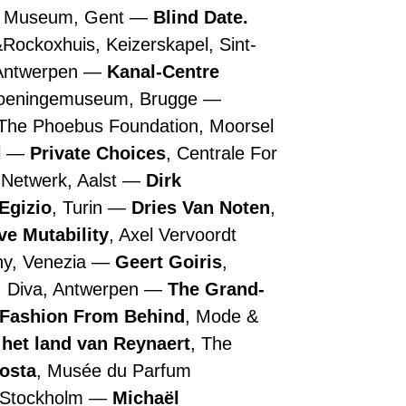
n Museum, Gent
Blind Date.
&Rockoxhuis, Keizerskapel, Sint-
 Antwerpen
Kanal-Centre
roeningemuseum, Brugge
 The Phoebus Foundation, Moorsel
l
Private Choices
, Centrale For
 Netwerk, Aalst
Dirk
Egizio
, Turin
Dries Van Noten
,
ive Mutability
, Axel Vervoordt
ny, Venezia
Geert Goiris
,
, Diva, Antwerpen
The Grand-
 Fashion From Behind
, Mode &
 het land van Reynaert
, The
Costa
, Musée du Parfum
, Stockholm
Michaël