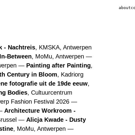
about
c
 - Nachtreis
, KMSKA, Antwerpen
 In-Between
, MoMu, Antwerpen
werpen
Painting after Painting
,
7th Century in Bloom
, Kadriorg
ne fotografie uit de 19de eeuw
,
ing Bodies
, Cultuurcentrum
werp Fashion Festival 2026
Architecture Workroom -
Brussel
Alicja Kwade - Dusty
stine
, MoMu, Antwerpen