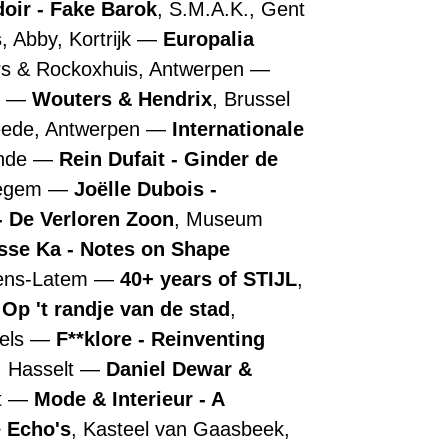
doir - Fake Barok
, S.M.A.K., Gent
s
, Abby, Kortrijk
Europalia
rs & Rockoxhuis, Antwerpen
n
Wouters & Hendrix
, Brussel
ede, Antwerpen
Internationale
ende
Rein Dufait - Ginder de
regem
Joëlle Dubois -
 De Verloren Zoon
, Museum
sse Ka - Notes on Shape
tens-Latem
40+ years of STIJL
,
 Op 't randje van de stad
,
els
F**klore - Reinventing
, Hasselt
Daniel Dewar &
t
Mode & Interieur - A
 Echo's
, Kasteel van Gaasbeek,