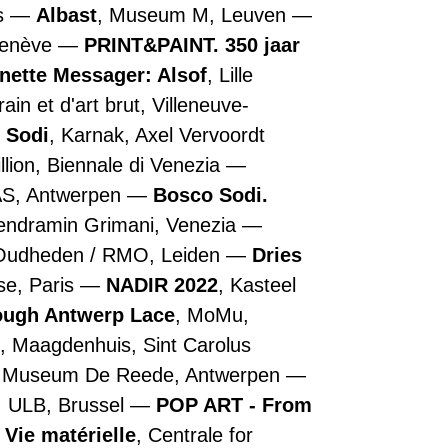
is
Albast
, Museum M, Leuven
Genève
PRINT&PAINT. 350 jaar
nette Messager: Alsof
, Lille
n et d'art brut, Villeneuve-
 Sodi
, Karnak, Axel Vervoordt
illion, Biennale di Venezia
AS, Antwerpen
Bosco Sodi.
Vendramin Grimani, Venezia
 Oudheden / RMO, Leiden
Dries
se, Paris
NADIR 2022
, Kasteel
rough Antwerp Lace
, MoMu,
, Maagdenhuis, Sint Carolus
, Museum De Reede, Antwerpen
, ULB, Brussel
POP ART - From
 Vie matérielle
, Centrale for