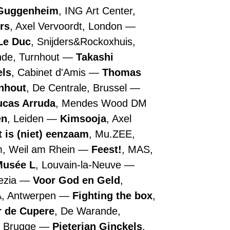
Guggenheim
, ING Art Center,
rs
, Axel Vervoordt, London
Le Duc
, Snijders&Rockoxhuis,
nde, Turnhout
Takashi
els
, Cabinet d'Amis
Thomas
nhout
, De Centrale, Brussel
ucas Arruda
, Mendes Wood DM
en
, Leiden
Kimsooja
, Axel
t is (niet) eenzaam
, Mu.ZEE,
m, Weil am Rhein
Feest!
, MAS,
Musée L
, Louvain-la-Neuve
nezia
Voor God en Geld
,
A, Antwerpen
Fighting the box
,
r de Cupere
, De Warande,
, Brugge
Pieterjan Ginckels
,