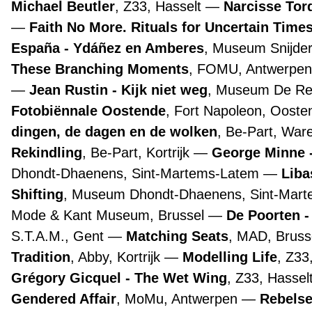
Michael Beutler
, Z33, Hasselt
Narcisse Tor
Faith No More. Rituals for Uncertain Time
España - Ydáñez en Amberes
, Museum Snijde
These Branching Moments
, FOMU, Antwerpe
Jean Rustin - Kijk niet weg
, Museum De Re
Fotobiënnale Oostende
, Fort Napoleon, Oost
dingen, de dagen en de wolken
, Be-Part, Wa
Rekindling
, Be-Part, Kortrijk
George Minne -
Dhondt-Dhaenens, Sint-Martems-Latem
Liba
Shifting
, Museum Dhondt-Dhaenens, Sint-Mar
Mode & Kant Museum, Brussel
De Poorten -
S.T.A.M., Gent
Matching Seats
, MAD, Bruss
Tradition
, Abby, Kortrijk
Modelling Life
, Z33
Grégory Gicquel - The Wet Wing
, Z33, Hassel
Gendered Affair
, MoMu, Antwerpen
Rebelse