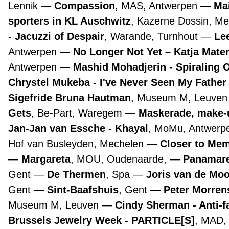
Lennik
Compassion
, MAS, Antwerpen
Ma
sporters in KL Auschwitz
, Kazerne Dossin, M
- Jacuzzi of Despair
, Warande, Turnhout
Lee
Antwerpen
No Longer Not Yet – Katja Mate
Antwerpen
Mashid Mohadjerin - Spiraling 
Chrystel Mukeba - I've Never Seen My Father
Sigefride Bruna Hautman
, Museum M, Leuve
Gets
, Be-Part, Waregem
Maskerade, make-
Jan-Jan van Essche - Khayal
, MoMu, Antwer
Hof van Busleyden, Mechelen
Closer to Mem
Margareta
, MOU, Oudenaarde,
Panamare
Gent
De Thermen
, Spa
Joris van de Mo
Gent
Sint-Baafshuis
, Gent
Peter Morre
Museum M, Leuven
Cindy Sherman - Anti-f
Brussels Jewelry Week - PARTICLE[S]
, MAD,