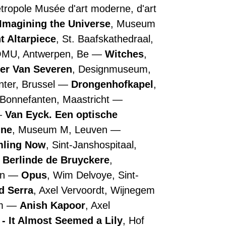
Métropole Musée d'art moderne, d'art
Imagining the Universe
, Museum
t Altarpiece
, St. Baafskathedraal,
OMU, Antwerpen, Be
Witches
,
ler Van Severen
, Designmuseum,
nter, Brussel
Drongenhofkapel
,
 Bonnefanten, Maastricht
Van Eyck. Een optische
nne
, Museum M, Leuven
ling Now
, Sint-Janshospitaal,
Berlinde de Bruyckere
,
en
Opus
, Wim Delvoye, Sint-
d Serra
, Axel Vervoordt, Wijnegem
em
Anish Kapoor
, Axel
- It Almost Seemed a Lily
, Hof