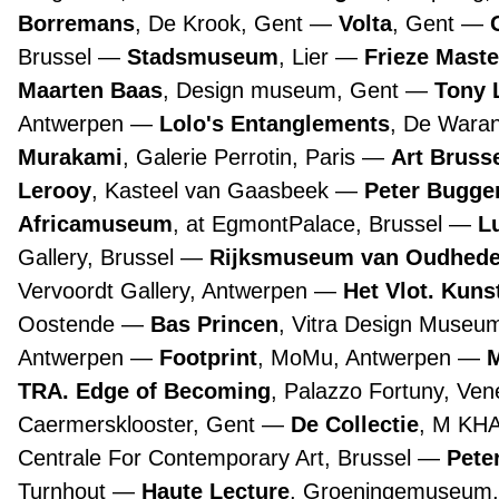
Borremans
, De Krook, Gent
Volta
, Gent
Brussel
Stadsmuseum
, Lier
Frieze Maste
Maarten Baas
, Design museum, Gent
Tony 
Antwerpen
Lolo's Entanglements
, De Wara
Murakami
, Galerie Perrotin, Paris
Art Bruss
Lerooy
, Kasteel van Gaasbeek
Peter Bugge
Africamuseum
, at EgmontPalace, Brussel
L
Gallery, Brussel
Rijksmuseum van Oudhed
Vervoordt Gallery, Antwerpen
Het Vlot. Kuns
Oostende
Bas Princen
, Vitra Design Museu
Antwerpen
Footprint
, MoMu, Antwerpen
TRA. Edge of Becoming
, Palazzo Fortuny, Ve
Caermersklooster, Gent
De Collectie
, M KH
Centrale For Contemporary Art, Brussel
Pete
Turnhout
Haute Lecture
, Groeningemuseum