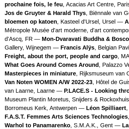
prochaine fois, le feu
, Acacias Art Centre, Par
Jos de Gruyter & Harald Thys
, Biënnale van 
bloemen op katoen
, Kasteel d'Ursel, Ursel
A
Métropole Musée d'art moderne, d'art contemporai
d'Ascq, FR
Mon-Dvaravati Buddha & Bosco
Gallery, Wijnegem
Francis Alÿs
, Belgian Pav
Freight, about the port, people and cargo
, M
What Goes Around Comes Around
, Palazzo 
Masterpieces in miniature
, Rijksmuseum van
Van Noten WOMEN A/W 2022-23
, Hôtel de Gui
van Laarne, Laarne
P.LACE.S - Looking th
Museum Plantin Moretus, Snijders & Rockoxhuis
Borromeus Kerk, Antwerpen
Léon Spilliaert
F.A.S.T. Femmes Arts Sciences Technologies
Warhol to Panamarenko
, S.M.A.K., Gent
La