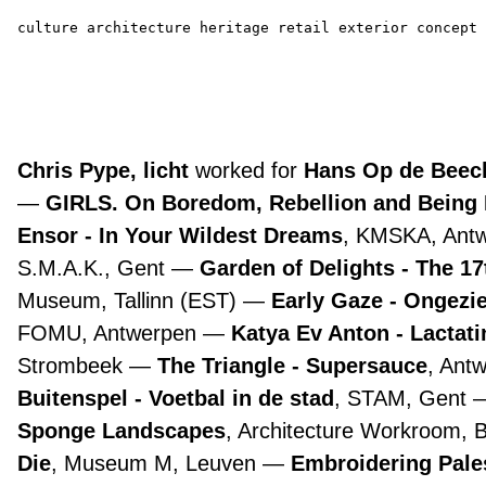
culture
architecture
heritage
retail
exterior
concept
Chris Pype, licht
worked for
Hans Op de Beeck
GIRLS. On Boredom, Rebellion and Being
Ensor - In Your Wildest Dreams
, KMSKA, Ant
S.M.A.K., Gent
Garden of Delights - The 1
Museum, Tallinn (EST)
Early Gaze - Ongezie
FOMU, Antwerpen
Katya Ev Anton - Lactat
Strombeek
The Triangle - Supersauce
, Ant
Buitenspel - Voetbal in de stad
, STAM, Gent
Sponge Landscapes
, Architecture Workroom, 
Die
, Museum M, Leuven
Embroidering Pale