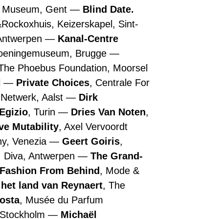
n Museum, Gent
Blind Date.
&Rockoxhuis, Keizerskapel, Sint-
 Antwerpen
Kanal-Centre
roeningemuseum, Brugge
 The Phoebus Foundation, Moorsel
l
Private Choices
, Centrale For
 Netwerk, Aalst
Dirk
Egizio
, Turin
Dries Van Noten
,
ive Mutability
, Axel Vervoordt
ny, Venezia
Geert Goiris
,
, Diva, Antwerpen
The Grand-
 Fashion From Behind
, Mode &
 het land van Reynaert
, The
Costa
, Musée du Parfum
, Stockholm
Michaël