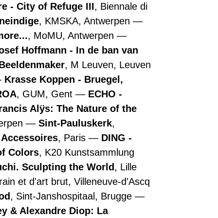
 - City of Refuge III
, Biennale di
oneindige
, KMSKA, Antwerpen
more...
, MoMU, Antwerpen
osef Hoffmann - In de ban van
- Beeldenmaker
, M Leuven, Leuven
Krasse Koppen - Bruegel,
ROA
, GUM, Gent
ECHO -
rancis Alÿs: The Nature of the
werpen
Sint-Pauluskerk
,
e Accessoires
, Paris
DING -
of Colors
, K20 Kunstsammlung
chi. Sculpting the World
, Lille
in et d'art brut, Villeneuve-d'Ascq
ood
, Sint-Janshospitaal, Brugge
y & Alexandre Diop: La