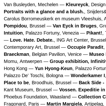
Van Busleyden, Mechelen
Kleureyck
, Desig
Portraits with a glance and a blush.
, Snijders
Carolus Borromeuskerk en museum Vleeshuis,
Pompidou
, Brussel
Van Eyck in Bruges
, G
Intuition
, Palazzo Fortuny, Venezia
Pikant!
,
Love. Hate. Debate.
, ING Art Center, Brusse
Contemporary Art, Brussel
Occupie Paradit
,
Braeckman
, Belgian Pavilion, Venice
Museo 
Momu, Antwerpen
Group exhibition, Infinit
Hong Kong
Yun Hyong-Keun
, Palazzo Fortu
Palazzo De' Toschi, Bologna
Wonderkamer I
Place to be
, Broodhuis, Brussel
Back Side -
Kant Museum, Brussel
Vossen. Expeditie in
Phoebus Foundation, Waasland
Collection 
Fragonard, Paris
Martin Margiela
, Artipelag