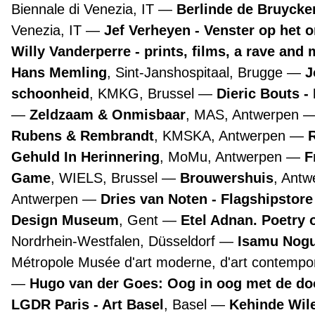
Biennale di Venezia, IT
Berlinde de Bruyckere
Venezia, IT
Jef Verheyen - Venster op het 
Willy Vanderperre - prints, films, a rave and 
Hans Memling
, Sint-Janshospitaal, Brugge
J
schoonheid
, KMKG, Brussel
Dieric Bouts 
Zeldzaam & Onmisbaar
, MAS, Antwerpen
Rubens & Rembrandt
, KMSKA, Antwerpen
Gehuld In Herinnering
, MoMu, Antwerpen
F
Game
, WIELS, Brussel
Brouwershuis
, Ant
Antwerpen
Dries van Noten - Flagshipstor
Design Museum
, Gent
Etel Adnan. Poetry 
Nordrhein-Westfalen, Düsseldorf
Isamu Nogu
Métropole Musée d'art moderne, d'art contempora
Hugo van der Goes: Oog in oog met de d
LGDR Paris - Art Basel
, Basel
Kehinde Wile