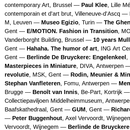
contemporary Art, Brussel
Paul Klee
, Lille 
contemporain et d'art brut, Villeneuve-d'Ascq
M, Leuven
Museo Egizio
, Turin
The Ghen
Gent
E/MOTION. Fashion in Transition
, M
Vanderborght Building, Brussel
10 years Mul
Gent
Hahaha. The humor of art
, ING Art Ce
Gent
Berlinde De Bruyckere: Engelenkeel
,
Masterpieces in Miniature
, DIVA, Antwerpen
revolutie
, MSK, Gent
Rodin, Meunier & Mi
Stephan Vanfleteren
, Fomu, Antwerpen
Mem
Brugge
Benoît van Innis
, Be-Part, Kortrijk
Collectiepaviljoen Middelheimmuseum, Antwerp
Baafskathedraal, Gent
GUM
, Gent
Richar
Peter Buggenhout
, Axel Vervoordt, Wijneg
Vervoordt, Wijnegem
Berlinde de Bruyckere 