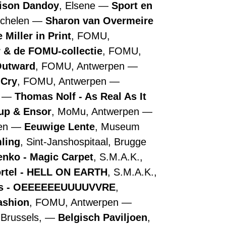
ison Dandoy
, Elsene
Sport en
echelen
Sharon van Overmeire
 Miller in Print
, FOMU,
r & de FOMU-collectie
, FOMU,
Outward
, FOMU, Antwerpen
 Cry
, FOMU, Antwerpen
n
Thomas Nolf - As Real As It
up & Ensor
, MoMu, Antwerpen
pen
Eeuwige Lente
, Museum
ling
, Sint-Janshospitaal, Brugge
nko - Magic Carpet
, S.M.A.K.,
ortel - HELL ON EARTH
, S.M.A.K.,
ns - OEEEEEEUUUUVVRE
,
ashion
, FOMU, Antwerpen
 Brussels,
Belgisch Paviljoen
,