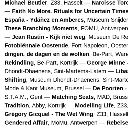
Michael Beutler
, Z33, Hasselt
Narcisse Tor
Faith No More. Rituals for Uncertain Time
España - Ydáñez en Amberes
, Museum Snijde
These Branching Moments
, FOMU, Antwerpe
Jean Rustin - Kijk niet weg
, Museum De Re
Fotobiënnale Oostende
, Fort Napoleon, Oost
dingen, de dagen en de wolken
, Be-Part, Wa
Rekindling
, Be-Part, Kortrijk
George Minne -
Dhondt-Dhaenens, Sint-Martems-Latem
Liba
Shifting
, Museum Dhondt-Dhaenens, Sint-Mar
Mode & Kant Museum, Brussel
De Poorten -
S.T.A.M., Gent
Matching Seats
, MAD, Bruss
Tradition
, Abby, Kortrijk
Modelling Life
, Z33
Grégory Gicquel - The Wet Wing
, Z33, Hassel
Gendered Affair
, MoMu, Antwerpen
Rebelse