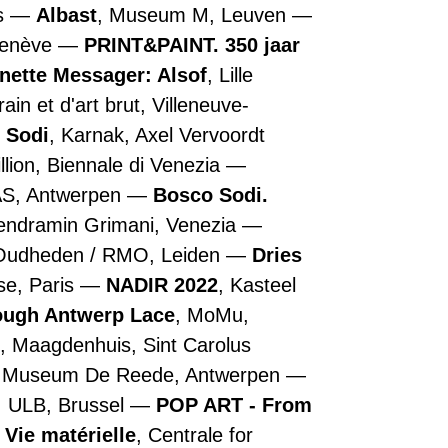
is
Albast
, Museum M, Leuven
Genève
PRINT&PAINT. 350 jaar
nette Messager: Alsof
, Lille
n et d'art brut, Villeneuve-
 Sodi
, Karnak, Axel Vervoordt
illion, Biennale di Venezia
AS, Antwerpen
Bosco Sodi.
Vendramin Grimani, Venezia
 Oudheden / RMO, Leiden
Dries
se, Paris
NADIR 2022
, Kasteel
rough Antwerp Lace
, MoMu,
, Maagdenhuis, Sint Carolus
, Museum De Reede, Antwerpen
, ULB, Brussel
POP ART - From
 Vie matérielle
, Centrale for