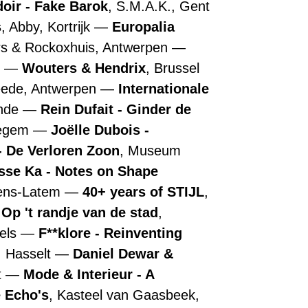
doir - Fake Barok
, S.M.A.K., Gent
s
, Abby, Kortrijk
Europalia
rs & Rockoxhuis, Antwerpen
n
Wouters & Hendrix
, Brussel
ede, Antwerpen
Internationale
ende
Rein Dufait - Ginder de
regem
Joëlle Dubois -
 De Verloren Zoon
, Museum
sse Ka - Notes on Shape
tens-Latem
40+ years of STIJL
,
 Op 't randje van de stad
,
els
F**klore - Reinventing
, Hasselt
Daniel Dewar &
t
Mode & Interieur - A
 Echo's
, Kasteel van Gaasbeek,