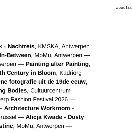
about
c
 - Nachtreis
, KMSKA, Antwerpen
 In-Between
, MoMu, Antwerpen
werpen
Painting after Painting
,
7th Century in Bloom
, Kadriorg
ne fotografie uit de 19de eeuw
,
ing Bodies
, Cultuurcentrum
werp Fashion Festival 2026
Architecture Workroom -
Brussel
Alicja Kwade - Dusty
stine
, MoMu, Antwerpen