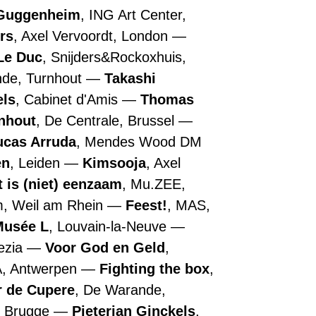
Guggenheim
, ING Art Center,
rs
, Axel Vervoordt, London
Le Duc
, Snijders&Rockoxhuis,
nde, Turnhout
Takashi
els
, Cabinet d'Amis
Thomas
nhout
, De Centrale, Brussel
Kleureyck
2020
>
Design
ucas Arruda
, Mendes Wood DM
2021
Museum,
Production:
en
, Leiden
Kimsooja
, Axel
Gent
This
t is (niet) eenzaam
, Mu.ZEE,
exhibition
is
m, Weil am Rhein
Feest!
, MAS,
a
Musée L
, Louvain-la-Neuve
coproduction
with
nezia
Voor God en Geld
,
lille3000
A, Antwerpen
Fighting the box
as
,
part
r de Cupere
, De Warande,
of
Lille
, Brugge
Pieterjan Ginckels
,