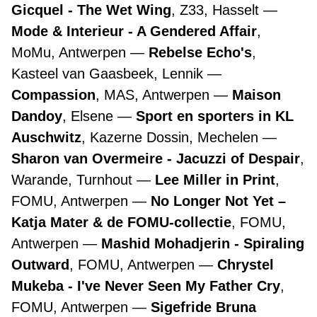
Gicquel - The Wet Wing
, Z33, Hasselt
Mode & Interieur - A Gendered Affair
,
MoMu, Antwerpen
Rebelse Echo's
,
Kasteel van Gaasbeek, Lennik
Compassion
, MAS, Antwerpen
Maison
Dandoy
, Elsene
Sport en sporters in KL
Auschwitz
, Kazerne Dossin, Mechelen
Sharon van Overmeire - Jacuzzi of Despair
,
Warande, Turnhout
Lee Miller in Print
,
FOMU, Antwerpen
No Longer Not Yet –
Katja Mater & de FOMU-collectie
, FOMU,
Antwerpen
Mashid Mohadjerin - Spiraling
Outward
, FOMU, Antwerpen
Chrystel
Mukeba - I've Never Seen My Father Cry
,
FOMU, Antwerpen
Sigefride Bruna