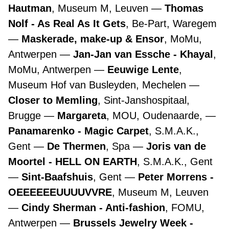
Hautman
, Museum M, Leuven
Thomas
Nolf - As Real As It Gets
, Be-Part, Waregem
Maskerade, make-up & Ensor
, MoMu,
Antwerpen
Jan-Jan van Essche - Khayal
,
MoMu, Antwerpen
Eeuwige Lente
,
Museum Hof van Busleyden, Mechelen
Closer to Memling
, Sint-Janshospitaal,
Brugge
Margareta
, MOU, Oudenaarde,
Panamarenko - Magic Carpet
, S.M.A.K.,
Gent
De Thermen
, Spa
Joris van de
Moortel - HELL ON EARTH
, S.M.A.K., Gent
Sint-Baafshuis
, Gent
Peter Morrens -
OEEEEEEUUUUVVRE
, Museum M, Leuven
Cindy Sherman - Anti-fashion
, FOMU,
Antwerpen
Brussels Jewelry Week -