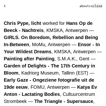
+
about
contact
close
Chris Pype, licht
worked for
Hans Op de
Beeck - Nachtreis
, KMSKA, Antwerpen
GIRLS. On Boredom, Rebellion and Being
In-Between
, MoMu, Antwerpen
Ensor - In
Your Wildest Dreams
, KMSKA, Antwerpen
Painting after Painting
, S.M.A.K., Gent
Garden of Delights - The 17th Century in
Bloom
, Kadriorg Museum, Tallinn (EST)
Early Gaze - Ongeziene fotografie uit de
19de eeuw
, FOMU, Antwerpen
Katya Ev
Anton - Lactating Bodies
, Cultuurcentrum
Strombeek
The Triangle - Supersauce
,