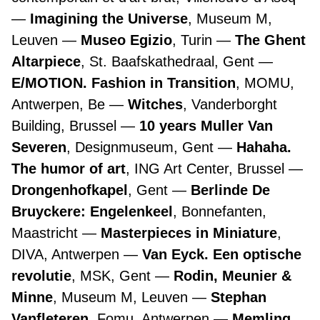
Imagining the Universe
, Museum M,
Leuven
Museo Egizio
, Turin
The Ghent
Altarpiece
, St. Baafskathedraal, Gent
E/MOTION. Fashion in Transition
, MOMU,
Antwerpen, Be
Witches
, Vanderborght
Building, Brussel
10 years Muller Van
Severen
, Designmuseum, Gent
Hahaha.
The humor of art
, ING Art Center, Brussel
Drongenhofkapel
, Gent
Berlinde De
Bruyckere: Engelenkeel
, Bonnefanten,
Maastricht
Masterpieces in Miniature
,
DIVA, Antwerpen
Van Eyck. Een optische
revolutie
, MSK, Gent
Rodin, Meunier &
Minne
, Museum M, Leuven
Stephan
Vanfleteren
, Fomu, Antwerpen
Memling