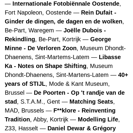
Internationale Fotobiënnale Oostende
,
Fort Napoleon, Oostende
Rein Dufait -
Ginder de dingen, de dagen en de wolken
,
Be-Part, Waregem
Joëlle Dubois -
Rekindling
, Be-Part, Kortrijk
George
Minne - De Verloren Zoon
, Museum Dhondt-
Dhaenens, Sint-Martems-Latem
Libasse
Ka - Notes on Shape Shifting
, Museum
Dhondt-Dhaenens, Sint-Martens-Latem
40+
years of STIJL
, Mode & Kant Museum,
Brussel
De Poorten - Op 't randje van de
stad
, S.T.A.M., Gent
Matching Seats
,
MAD, Brussels
F**klore - Reinventing
Tradition
, Abby, Kortrijk
Modelling Life
,
Z33, Hasselt
Daniel Dewar & Grégory