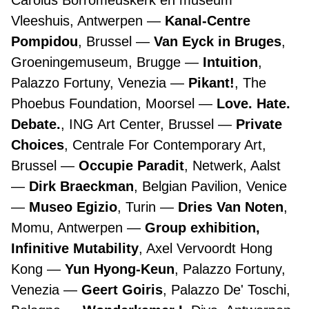
Carolus Borromeuskerk en museum
Vleeshuis, Antwerpen
Kanal-Centre
Pompidou
, Brussel
Van Eyck in Bruges
,
Groeningemuseum, Brugge
Intuition
,
Palazzo Fortuny, Venezia
Pikant!
, The
Phoebus Foundation, Moorsel
Love. Hate.
Debate.
, ING Art Center, Brussel
Private
Choices
, Centrale For Contemporary Art,
Brussel
Occupie Paradit
, Netwerk, Aalst
Dirk Braeckman
, Belgian Pavilion, Venice
Museo Egizio
, Turin
Dries Van Noten
,
Momu, Antwerpen
Group exhibition,
Infinitive Mutability
, Axel Vervoordt Hong
Kong
Yun Hyong-Keun
, Palazzo Fortuny,
Venezia
Geert Goiris
, Palazzo De' Toschi,