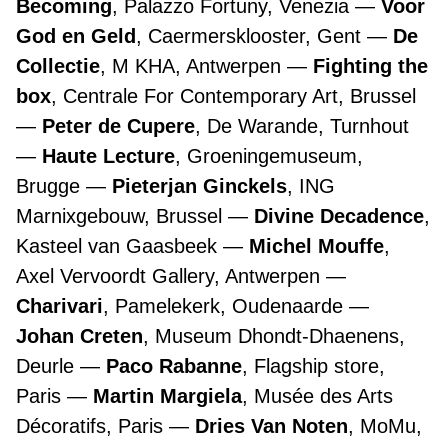
Becoming
, Palazzo Fortuny, Venezia
Voor
God en Geld
, Caermersklooster, Gent
De
Collectie
, M KHA, Antwerpen
Fighting the
box
, Centrale For Contemporary Art, Brussel
Peter de Cupere
, De Warande, Turnhout
Haute Lecture
, Groeningemuseum,
Brugge
Pieterjan Ginckels
, ING
Marnixgebouw, Brussel
Divine Decadence
,
Kasteel van Gaasbeek
Michel Mouffe
,
Axel Vervoordt Gallery, Antwerpen
Charivari
, Pamelekerk, Oudenaarde
Johan Creten
, Museum Dhondt-Dhaenens,
Deurle
Paco Rabanne
, Flagship store,
Paris
Martin Margiela
, Musée des Arts
Décoratifs, Paris
Dries Van Noten
, MoMu,