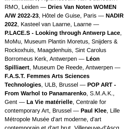
RMO, Leiden
Dries Van Noten WOMEN
A/W 2022-23
, Hôtel de Guise, Paris
NADIR
2022
, Kasteel van Laarne, Laarne
P.LACE.S - Looking through Antwerp Lace
,
MoMu, Museum Plantin Moretus, Snijders &
Rockoxhuis, Maagdenhuis, Sint Carolus
Borromeus Kerk, Antwerpen
Léon
Spilliaert
, Museum De Reede, Antwerpen
F.A.S.T. Femmes Arts Sciences
Technologies
, ULB, Brussel
POP ART -
From Warhol to Panamarenko
, S.M.A.K.,
Gent
La Vie matérielle
, Centrale for
contemporary Art, Brussel
Paul Klee
, Lille
Métropole Musée d'art moderne, d'art
contemporain et d'art brut, Villeneuve-d'Ascq