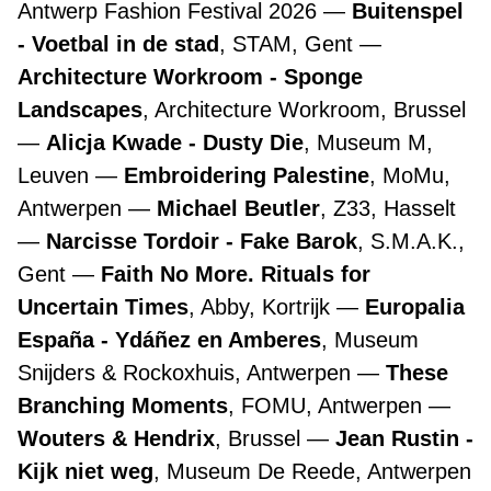
Antwerp Fashion Festival 2026
Buitenspel
- Voetbal in de stad
, STAM, Gent
Architecture Workroom - Sponge
Landscapes
, Architecture Workroom, Brussel
Alicja Kwade - Dusty Die
, Museum M,
Leuven
Embroidering Palestine
, MoMu,
Antwerpen
Michael Beutler
, Z33, Hasselt
Narcisse Tordoir - Fake Barok
, S.M.A.K.,
Gent
Faith No More. Rituals for
Uncertain Times
, Abby, Kortrijk
Europalia
España - Ydáñez en Amberes
, Museum
Snijders & Rockoxhuis, Antwerpen
These
Branching Moments
, FOMU, Antwerpen
Wouters & Hendrix
, Brussel
Jean Rustin -
Kijk niet weg
, Museum De Reede, Antwerpen