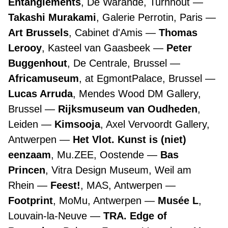
Entanglements
, De Warande, Turnhout
Takashi Murakami
, Galerie Perrotin, Paris
Art Brussels
, Cabinet d'Amis
Thomas
Lerooy
, Kasteel van Gaasbeek
Peter
Buggenhout
, De Centrale, Brussel
Africamuseum
, at EgmontPalace, Brussel
Lucas Arruda
, Mendes Wood DM Gallery,
Brussel
Rijksmuseum van Oudheden
,
Leiden
Kimsooja
, Axel Vervoordt Gallery,
Antwerpen
Het Vlot. Kunst is (niet)
eenzaam
, Mu.ZEE, Oostende
Bas
Princen
, Vitra Design Museum, Weil am
Rhein
Feest!
, MAS, Antwerpen
Footprint
, MoMu, Antwerpen
Musée L
,
Louvain-la-Neuve
TRA. Edge of