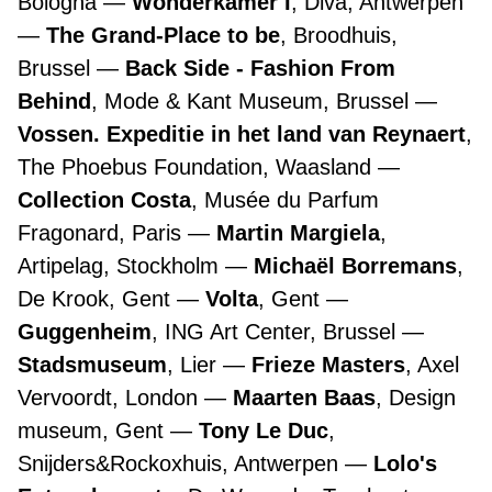
Bologna
Wonderkamer I
, Diva, Antwerpen
The Grand-Place to be
, Broodhuis,
Brussel
Back Side - Fashion From
Behind
, Mode & Kant Museum, Brussel
Vossen. Expeditie in het land van Reynaert
,
The Phoebus Foundation, Waasland
Collection Costa
, Musée du Parfum
Fragonard, Paris
Martin Margiela
,
Artipelag, Stockholm
Michaël Borremans
,
De Krook, Gent
Volta
, Gent
Guggenheim
, ING Art Center, Brussel
Stadsmuseum
, Lier
Frieze Masters
, Axel
Vervoordt, London
Maarten Baas
, Design
museum, Gent
Tony Le Duc
,
Snijders&Rockoxhuis, Antwerpen
Lolo's