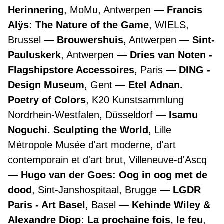
Herinnering
, MoMu, Antwerpen
Francis
Alÿs: The Nature of the Game
, WIELS,
Brussel
Brouwershuis
, Antwerpen
Sint-
Pauluskerk
, Antwerpen
Dries van Noten -
Flagshipstore Accessoires
, Paris
DING -
Design Museum
, Gent
Etel Adnan.
Poetry of Colors
, K20 Kunstsammlung
Nordrhein-Westfalen, Düsseldorf
Isamu
Noguchi. Sculpting the World
, Lille
Métropole Musée d'art moderne, d'art
contemporain et d'art brut, Villeneuve-d'Ascq
Hugo van der Goes: Oog in oog met de
dood
, Sint-Janshospitaal, Brugge
LGDR
Paris - Art Basel
, Basel
Kehinde Wiley &
Alexandre Diop: La prochaine fois, le feu
,