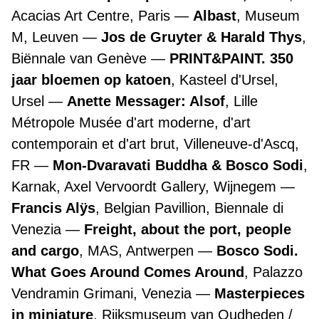
Acacias Art Centre, Paris
Albast
, Museum
M, Leuven
Jos de Gruyter & Harald Thys
,
Biënnale van Genève
PRINT&PAINT. 350
jaar bloemen op katoen
, Kasteel d'Ursel,
Ursel
Anette Messager: Alsof
, Lille
Métropole Musée d'art moderne, d'art
contemporain et d'art brut, Villeneuve-d'Ascq,
FR
Mon-Dvaravati Buddha & Bosco Sodi
,
Karnak, Axel Vervoordt Gallery, Wijnegem
Francis Alÿs
, Belgian Pavillion, Biennale di
Venezia
Freight, about the port, people
and cargo
, MAS, Antwerpen
Bosco Sodi.
What Goes Around Comes Around
, Palazzo
Vendramin Grimani, Venezia
Masterpieces
in miniature
, Rijksmuseum van Oudheden /