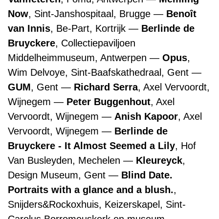
Now
, Sint-Janshospitaal, Brugge
Benoît
van Innis
, Be-Part, Kortrijk
Berlinde de
Bruyckere
, Collectiepaviljoen
Middelheimmuseum, Antwerpen
Opus
,
Wim Delvoye, Sint-Baafskathedraal, Gent
GUM
, Gent
Richard Serra
, Axel Vervoordt,
Wijnegem
Peter Buggenhout
, Axel
Vervoordt, Wijnegem
Anish Kapoor
, Axel
Vervoordt, Wijnegem
Berlinde de
Bruyckere - It Almost Seemed a Lily
, Hof
Van Busleyden, Mechelen
Kleureyck
,
Design Museum, Gent
Blind Date.
Portraits with a glance and a blush.
,
Snijders&Rockoxhuis, Keizerskapel, Sint-