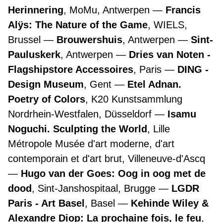
Herinnering
, MoMu, Antwerpen
Francis
Alÿs: The Nature of the Game
, WIELS,
Brussel
Brouwershuis
, Antwerpen
Sint-
Pauluskerk
, Antwerpen
Dries van Noten -
Flagshipstore Accessoires
, Paris
DING -
Design Museum
, Gent
Etel Adnan.
Poetry of Colors
, K20 Kunstsammlung
Nordrhein-Westfalen, Düsseldorf
Isamu
Noguchi. Sculpting the World
, Lille
Métropole Musée d'art moderne, d'art
contemporain et d'art brut, Villeneuve-d'Ascq
Hugo van der Goes: Oog in oog met de
dood
, Sint-Janshospitaal, Brugge
LGDR
Paris - Art Basel
, Basel
Kehinde Wiley &
Alexandre Diop: La prochaine fois, le feu
,