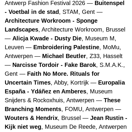
Antwerp Fashion Festival 2026
Buitenspel
- Voetbal in de stad
, STAM, Gent
Architecture Workroom - Sponge
Landscapes
, Architecture Workroom, Brussel
Alicja Kwade - Dusty Die
, Museum M,
Leuven
Embroidering Palestine
, MoMu,
Antwerpen
Michael Beutler
, Z33, Hasselt
Narcisse Tordoir - Fake Barok
, S.M.A.K.,
Gent
Faith No More. Rituals for
Uncertain Times
, Abby, Kortrijk
Europalia
España - Ydáñez en Amberes
, Museum
Snijders & Rockoxhuis, Antwerpen
These
Branching Moments
, FOMU, Antwerpen
Wouters & Hendrix
, Brussel
Jean Rustin -
Kijk niet weg
, Museum De Reede, Antwerpen