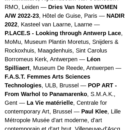
RMO, Leiden
Dries Van Noten WOMEN
A/W 2022-23
, Hôtel de Guise, Paris
NADIR
2022
, Kasteel van Laarne, Laarne
P.LACE.S - Looking through Antwerp Lace
,
MoMu, Museum Plantin Moretus, Snijders &
Rockoxhuis, Maagdenhuis, Sint Carolus
Borromeus Kerk, Antwerpen
Léon
Spilliaert
, Museum De Reede, Antwerpen
F.A.S.T. Femmes Arts Sciences
Technologies
, ULB, Brussel
POP ART -
From Warhol to Panamarenko
, S.M.A.K.,
Gent
La Vie matérielle
, Centrale for
contemporary Art, Brussel
Paul Klee
, Lille
Métropole Musée d'art moderne, d'art
contemporain et d'art brut, Villeneuve-d'Ascq