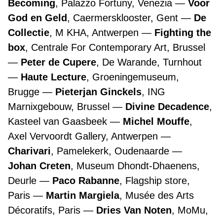
Becoming
, Palazzo Fortuny, Venezia
Voor
God en Geld
, Caermersklooster, Gent
De
Collectie
, M KHA, Antwerpen
Fighting the
box
, Centrale For Contemporary Art, Brussel
Peter de Cupere
, De Warande, Turnhout
Haute Lecture
, Groeningemuseum,
Brugge
Pieterjan Ginckels
, ING
Marnixgebouw, Brussel
Divine Decadence
,
Kasteel van Gaasbeek
Michel Mouffe
,
Axel Vervoordt Gallery, Antwerpen
Charivari
, Pamelekerk, Oudenaarde
Johan Creten
, Museum Dhondt-Dhaenens,
Deurle
Paco Rabanne
, Flagship store,
Paris
Martin Margiela
, Musée des Arts
Décoratifs, Paris
Dries Van Noten
, MoMu,