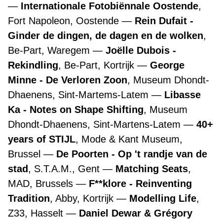
Internationale Fotobiënnale Oostende
,
Fort Napoleon, Oostende
Rein Dufait -
Ginder de dingen, de dagen en de wolken
,
Be-Part, Waregem
Joëlle Dubois -
Rekindling
, Be-Part, Kortrijk
George
Minne - De Verloren Zoon
, Museum Dhondt-
Dhaenens, Sint-Martems-Latem
Libasse
Ka - Notes on Shape Shifting
, Museum
Dhondt-Dhaenens, Sint-Martens-Latem
40+
years of STIJL
, Mode & Kant Museum,
Brussel
De Poorten - Op 't randje van de
stad
, S.T.A.M., Gent
Matching Seats
,
MAD, Brussels
F**klore - Reinventing
Tradition
, Abby, Kortrijk
Modelling Life
,
Z33, Hasselt
Daniel Dewar & Grégory