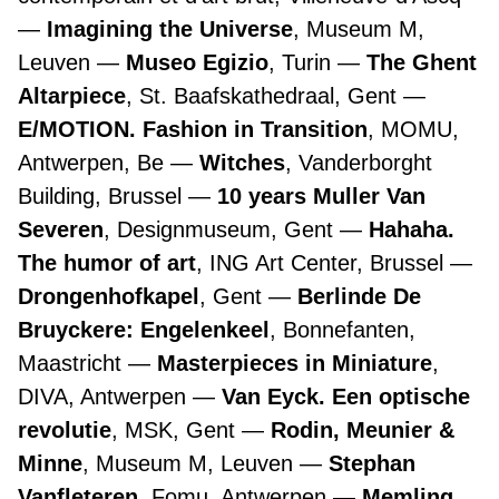
Imagining the Universe
, Museum M,
Leuven
Museo Egizio
, Turin
The Ghent
Altarpiece
, St. Baafskathedraal, Gent
E/MOTION. Fashion in Transition
, MOMU,
Antwerpen, Be
Witches
, Vanderborght
Building, Brussel
10 years Muller Van
Severen
, Designmuseum, Gent
Hahaha.
The humor of art
, ING Art Center, Brussel
Drongenhofkapel
, Gent
Berlinde De
Bruyckere: Engelenkeel
, Bonnefanten,
Maastricht
Masterpieces in Miniature
,
DIVA, Antwerpen
Van Eyck. Een optische
revolutie
, MSK, Gent
Rodin, Meunier &
Minne
, Museum M, Leuven
Stephan
Vanfleteren
, Fomu, Antwerpen
Memling