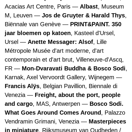
Acacias Art Centre, Paris
Albast
, Museum
M, Leuven
Jos de Gruyter & Harald Thys
,
Biënnale van Genève
PRINT&PAINT. 350
jaar bloemen op katoen
, Kasteel d'Ursel,
Ursel
Anette Messager: Alsof
, Lille
Métropole Musée d'art moderne, d'art
contemporain et d'art brut, Villeneuve-d'Ascq,
FR
Mon-Dvaravati Buddha & Bosco Sodi
,
Karnak, Axel Vervoordt Gallery, Wijnegem
Francis Alÿs
, Belgian Pavillion, Biennale di
Venezia
Freight, about the port, people
and cargo
, MAS, Antwerpen
Bosco Sodi.
What Goes Around Comes Around
, Palazzo
Vendramin Grimani, Venezia
Masterpieces
in miniature
, Rijksmuseum van Oudheden /