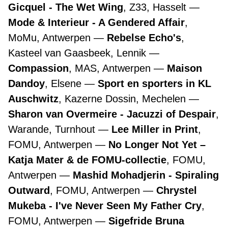
Gicquel - The Wet Wing
, Z33, Hasselt
Mode & Interieur - A Gendered Affair
,
MoMu, Antwerpen
Rebelse Echo's
,
Kasteel van Gaasbeek, Lennik
Compassion
, MAS, Antwerpen
Maison
Dandoy
, Elsene
Sport en sporters in KL
Auschwitz
, Kazerne Dossin, Mechelen
Sharon van Overmeire - Jacuzzi of Despair
,
Warande, Turnhout
Lee Miller in Print
,
FOMU, Antwerpen
No Longer Not Yet –
Katja Mater & de FOMU-collectie
, FOMU,
Antwerpen
Mashid Mohadjerin - Spiraling
Outward
, FOMU, Antwerpen
Chrystel
Mukeba - I've Never Seen My Father Cry
,
FOMU, Antwerpen
Sigefride Bruna