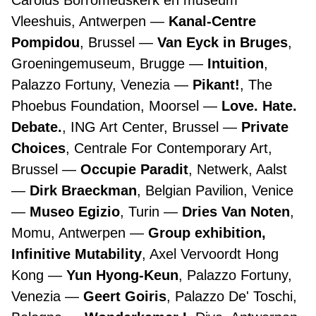
Carolus Borromeuskerk en museum
Vleeshuis, Antwerpen
Kanal-Centre
Pompidou
, Brussel
Van Eyck in Bruges
,
Groeningemuseum, Brugge
Intuition
,
Palazzo Fortuny, Venezia
Pikant!
, The
Phoebus Foundation, Moorsel
Love. Hate.
Debate.
, ING Art Center, Brussel
Private
Choices
, Centrale For Contemporary Art,
Brussel
Occupie Paradit
, Netwerk, Aalst
Dirk Braeckman
, Belgian Pavilion, Venice
Museo Egizio
, Turin
Dries Van Noten
,
Momu, Antwerpen
Group exhibition,
Infinitive Mutability
, Axel Vervoordt Hong
Kong
Yun Hyong-Keun
, Palazzo Fortuny,
Venezia
Geert Goiris
, Palazzo De' Toschi,