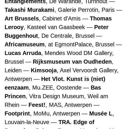
Entanglements
, De Warande, Turnhout
Takashi Murakami
, Galerie Perrotin, Paris
Art Brussels
, Cabinet d'Amis
Thomas
Lerooy
, Kasteel van Gaasbeek
Peter
Buggenhout
, De Centrale, Brussel
Africamuseum
, at EgmontPalace, Brussel
Lucas Arruda
, Mendes Wood DM Gallery,
Brussel
Rijksmuseum van Oudheden
,
Leiden
Kimsooja
, Axel Vervoordt Gallery,
Antwerpen
Het Vlot. Kunst is (niet)
eenzaam
, Mu.ZEE, Oostende
Bas
Princen
, Vitra Design Museum, Weil am
Rhein
Feest!
, MAS, Antwerpen
Footprint
, MoMu, Antwerpen
Musée L
,
Louvain-la-Neuve
TRA. Edge of