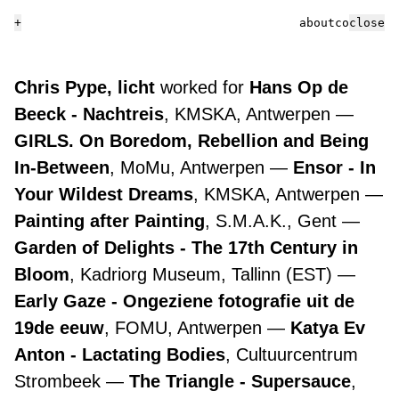
+
about
contact
close
Chris Pype, licht
worked for
Hans Op de
Beeck - Nachtreis
, KMSKA, Antwerpen
GIRLS. On Boredom, Rebellion and Being
In-Between
, MoMu, Antwerpen
Ensor - In
Your Wildest Dreams
, KMSKA, Antwerpen
Painting after Painting
, S.M.A.K., Gent
Garden of Delights - The 17th Century in
Bloom
, Kadriorg Museum, Tallinn (EST)
Early Gaze - Ongeziene fotografie uit de
19de eeuw
, FOMU, Antwerpen
Katya Ev
Anton - Lactating Bodies
, Cultuurcentrum
Strombeek
The Triangle - Supersauce
,