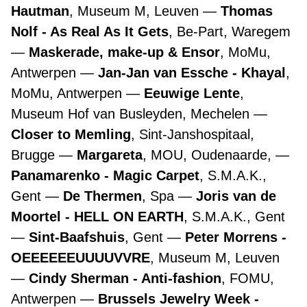
Hautman
, Museum M, Leuven
Thomas
Nolf - As Real As It Gets
, Be-Part, Waregem
Maskerade, make-up & Ensor
, MoMu,
Antwerpen
Jan-Jan van Essche - Khayal
,
MoMu, Antwerpen
Eeuwige Lente
,
Museum Hof van Busleyden, Mechelen
Closer to Memling
, Sint-Janshospitaal,
Brugge
Margareta
, MOU, Oudenaarde,
Panamarenko - Magic Carpet
, S.M.A.K.,
Gent
De Thermen
, Spa
Joris van de
Moortel - HELL ON EARTH
, S.M.A.K., Gent
Sint-Baafshuis
, Gent
Peter Morrens -
OEEEEEEUUUUVVRE
, Museum M, Leuven
Cindy Sherman - Anti-fashion
, FOMU,
Antwerpen
Brussels Jewelry Week -