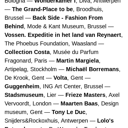
Bologna
Wonderkamer I
, Diva, Antwerpen
The Grand-Place to be
, Broodhuis,
Brussel
Back Side - Fashion From
Behind
, Mode & Kant Museum, Brussel
Vossen. Expeditie in het land van Reynaert
,
The Phoebus Foundation, Waasland
Collection Costa
, Musée du Parfum
Fragonard, Paris
Martin Margiela
,
Artipelag, Stockholm
Michaël Borremans
,
De Krook, Gent
Volta
, Gent
Guggenheim
, ING Art Center, Brussel
Stadsmuseum
, Lier
Frieze Masters
, Axel
Vervoordt, London
Maarten Baas
, Design
museum, Gent
Tony Le Duc
,
Snijders&Rockoxhuis, Antwerpen
Lolo's