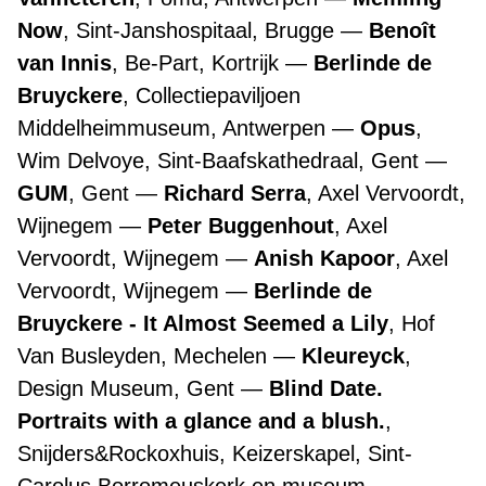
Now
, Sint-Janshospitaal, Brugge
Benoît
van Innis
, Be-Part, Kortrijk
Berlinde de
Bruyckere
, Collectiepaviljoen
Middelheimmuseum, Antwerpen
Opus
,
Wim Delvoye, Sint-Baafskathedraal, Gent
GUM
, Gent
Richard Serra
, Axel Vervoordt,
Wijnegem
Peter Buggenhout
, Axel
Vervoordt, Wijnegem
Anish Kapoor
, Axel
Vervoordt, Wijnegem
Berlinde de
Bruyckere - It Almost Seemed a Lily
, Hof
Van Busleyden, Mechelen
Kleureyck
,
Design Museum, Gent
Blind Date.
Portraits with a glance and a blush.
,
Snijders&Rockoxhuis, Keizerskapel, Sint-