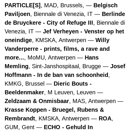
PARTICLE[S]
, MAD, Brussels,
Belgisch
Paviljoen
, Biennale di Venezia, IT
Berlinde
de Bruyckere - City of Refuge III
, Biennale di
Venezia, IT
Jef Verheyen - Venster op het
oneindige
, KMSKA, Antwerpen
Willy
Vanderperre - prints, films, a rave and
more...
, MoMU, Antwerpen
Hans
Memling
, Sint-Janshospitaal, Brugge
Josef
Hoffmann - In de ban van schoonheid
,
KMKG, Brussel
Dieric Bouts -
Beeldenmaker
, M Leuven, Leuven
Zeldzaam & Onmisbaar
, MAS, Antwerpen
Krasse Koppen - Bruegel, Rubens &
Rembrandt
, KMSKA, Antwerpen
ROA
,
GUM, Gent
ECHO - Gehuld In