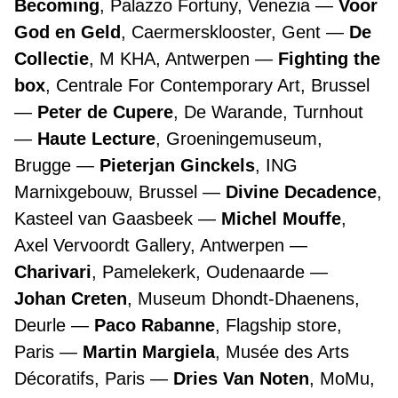
Becoming
, Palazzo Fortuny, Venezia
Voor
God en Geld
, Caermersklooster, Gent
De
Collectie
, M KHA, Antwerpen
Fighting the
box
, Centrale For Contemporary Art, Brussel
Peter de Cupere
, De Warande, Turnhout
Haute Lecture
, Groeningemuseum,
Brugge
Pieterjan Ginckels
, ING
Marnixgebouw, Brussel
Divine Decadence
,
Kasteel van Gaasbeek
Michel Mouffe
,
Axel Vervoordt Gallery, Antwerpen
Charivari
, Pamelekerk, Oudenaarde
Johan Creten
, Museum Dhondt-Dhaenens,
Deurle
Paco Rabanne
, Flagship store,
Paris
Martin Margiela
, Musée des Arts
Décoratifs, Paris
Dries Van Noten
, MoMu,