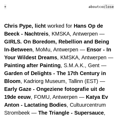
+
about
contact
close
Chris Pype, licht
worked for
Hans Op de
Beeck - Nachtreis
, KMSKA, Antwerpen
GIRLS. On Boredom, Rebellion and Being
In-Between
, MoMu, Antwerpen
Ensor - In
Your Wildest Dreams
, KMSKA, Antwerpen
Painting after Painting
, S.M.A.K., Gent
Garden of Delights - The 17th Century in
Bloom
, Kadriorg Museum, Tallinn (EST)
Early Gaze - Ongeziene fotografie uit de
19de eeuw
, FOMU, Antwerpen
Katya Ev
Anton - Lactating Bodies
, Cultuurcentrum
Strombeek
The Triangle - Supersauce
,