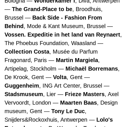
Bologna
Wonderkamer I
, Diva, Antwerpen
The Grand-Place to be
, Broodhuis,
Brussel
Back Side - Fashion From
Behind
, Mode & Kant Museum, Brussel
Vossen. Expeditie in het land van Reynaert
,
The Phoebus Foundation, Waasland
Collection Costa
, Musée du Parfum
Fragonard, Paris
Martin Margiela
,
Artipelag, Stockholm
Michaël Borremans
,
De Krook, Gent
Volta
, Gent
Guggenheim
, ING Art Center, Brussel
Stadsmuseum
, Lier
Frieze Masters
, Axel
Vervoordt, London
Maarten Baas
, Design
museum, Gent
Tony Le Duc
,
Snijders&Rockoxhuis, Antwerpen
Lolo's