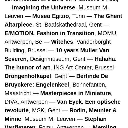
Imagining the Universe
, Museum M,
Leuven
Museo Egizio
, Turin
The Ghent
Altarpiece
, St. Baafskathedraal, Gent
E/MOTION. Fashion in Transition
, MOMU,
Antwerpen, Be
Witches
, Vanderborght
Building, Brussel
10 years Muller Van
Severen
, Designmuseum, Gent
Hahaha.
The humor of art
, ING Art Center, Brussel
Drongenhofkapel
, Gent
Berlinde De
Bruyckere: Engelenkeel
, Bonnefanten,
Maastricht
Masterpieces in Miniature
,
DIVA, Antwerpen
Van Eyck. Een optische
revolutie
, MSK, Gent
Rodin, Meunier &
Minne
, Museum M, Leuven
Stephan
Vanfleteren
, Fomu, Antwerpen
Memling