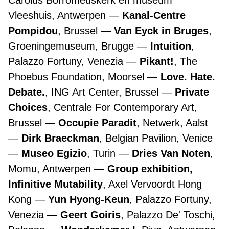
Carolus Borromeuskerk en museum
Vleeshuis, Antwerpen
Kanal-Centre
Pompidou
, Brussel
Van Eyck in Bruges
,
Groeningemuseum, Brugge
Intuition
,
Palazzo Fortuny, Venezia
Pikant!
, The
Phoebus Foundation, Moorsel
Love. Hate.
Debate.
, ING Art Center, Brussel
Private
Choices
, Centrale For Contemporary Art,
Brussel
Occupie Paradit
, Netwerk, Aalst
Dirk Braeckman
, Belgian Pavilion, Venice
Museo Egizio
, Turin
Dries Van Noten
,
Momu, Antwerpen
Group exhibition,
Infinitive Mutability
, Axel Vervoordt Hong
Kong
Yun Hyong-Keun
, Palazzo Fortuny,
Venezia
Geert Goiris
, Palazzo De' Toschi,