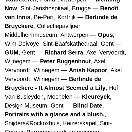
Now
, Sint-Janshospitaal, Brugge
Benoît
van Innis
, Be-Part, Kortrijk
Berlinde de
Bruyckere
, Collectiepaviljoen
Middelheimmuseum, Antwerpen
Opus
,
Wim Delvoye, Sint-Baafskathedraal, Gent
GUM
, Gent
Richard Serra
, Axel Vervoordt,
Wijnegem
Peter Buggenhout
, Axel
Vervoordt, Wijnegem
Anish Kapoor
, Axel
Vervoordt, Wijnegem
Berlinde de
Bruyckere - It Almost Seemed a Lily
, Hof
Van Busleyden, Mechelen
Kleureyck
,
Design Museum, Gent
Blind Date.
Portraits with a glance and a blush.
,
Snijders&Rockoxhuis, Keizerskapel, Sint-