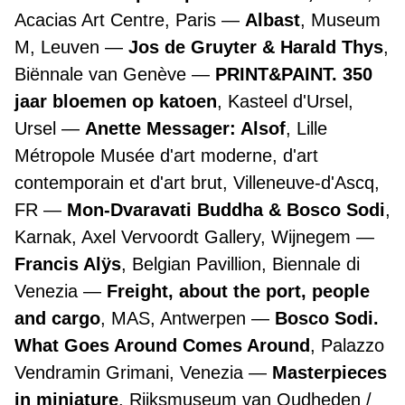
Acacias Art Centre, Paris
Albast
, Museum
M, Leuven
Jos de Gruyter & Harald Thys
,
Biënnale van Genève
PRINT&PAINT. 350
jaar bloemen op katoen
, Kasteel d'Ursel,
Ursel
Anette Messager: Alsof
, Lille
Métropole Musée d'art moderne, d'art
contemporain et d'art brut, Villeneuve-d'Ascq,
FR
Mon-Dvaravati Buddha & Bosco Sodi
,
Karnak, Axel Vervoordt Gallery, Wijnegem
Francis Alÿs
, Belgian Pavillion, Biennale di
Venezia
Freight, about the port, people
and cargo
, MAS, Antwerpen
Bosco Sodi.
What Goes Around Comes Around
, Palazzo
Vendramin Grimani, Venezia
Masterpieces
in miniature
, Rijksmuseum van Oudheden /