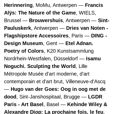
Herinnering
, MoMu, Antwerpen
Francis
Alÿs: The Nature of the Game
, WIELS,
Brussel
Brouwershuis
, Antwerpen
Sint-
Pauluskerk
, Antwerpen
Dries van Noten -
Flagshipstore Accessoires
, Paris
DING -
Design Museum
, Gent
Etel Adnan.
Poetry of Colors
, K20 Kunstsammlung
Nordrhein-Westfalen, Düsseldorf
Isamu
Noguchi. Sculpting the World
, Lille
Métropole Musée d'art moderne, d'art
contemporain et d'art brut, Villeneuve-d'Ascq
Hugo van der Goes: Oog in oog met de
dood
, Sint-Janshospitaal, Brugge
LGDR
Paris - Art Basel
, Basel
Kehinde Wiley &
Alexandre Diop: La prochaine fois, le feu
,