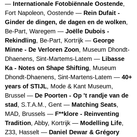
Internationale Fotobiënnale Oostende
,
Fort Napoleon, Oostende
Rein Dufait -
Ginder de dingen, de dagen en de wolken
,
Be-Part, Waregem
Joëlle Dubois -
Rekindling
, Be-Part, Kortrijk
George
Minne - De Verloren Zoon
, Museum Dhondt-
Dhaenens, Sint-Martems-Latem
Libasse
Ka - Notes on Shape Shifting
, Museum
Dhondt-Dhaenens, Sint-Martens-Latem
40+
years of STIJL
, Mode & Kant Museum,
Brussel
De Poorten - Op 't randje van de
stad
, S.T.A.M., Gent
Matching Seats
,
MAD, Brussels
F**klore - Reinventing
Tradition
, Abby, Kortrijk
Modelling Life
,
Z33, Hasselt
Daniel Dewar & Grégory