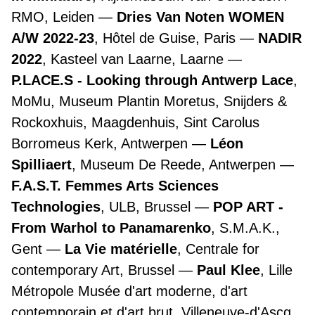
RMO, Leiden
Dries Van Noten WOMEN
A/W 2022-23
, Hôtel de Guise, Paris
NADIR
2022
, Kasteel van Laarne, Laarne
P.LACE.S - Looking through Antwerp Lace
,
MoMu, Museum Plantin Moretus, Snijders &
Rockoxhuis, Maagdenhuis, Sint Carolus
Borromeus Kerk, Antwerpen
Léon
Spilliaert
, Museum De Reede, Antwerpen
F.A.S.T. Femmes Arts Sciences
Technologies
, ULB, Brussel
POP ART -
From Warhol to Panamarenko
, S.M.A.K.,
Gent
La Vie matérielle
, Centrale for
contemporary Art, Brussel
Paul Klee
, Lille
Métropole Musée d'art moderne, d'art
contemporain et d'art brut, Villeneuve-d'Ascq