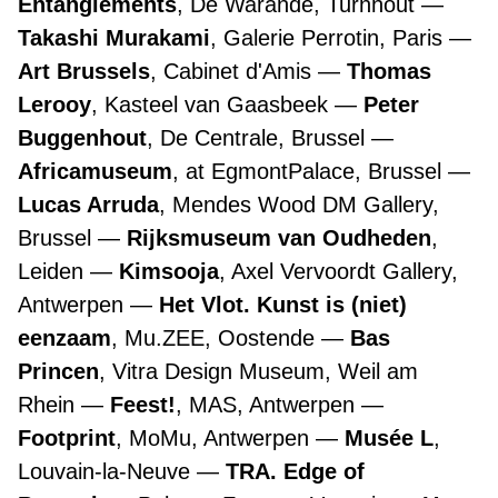
Entanglements
, De Warande, Turnhout
Takashi Murakami
, Galerie Perrotin, Paris
Art Brussels
, Cabinet d'Amis
Thomas
Lerooy
, Kasteel van Gaasbeek
Peter
Buggenhout
, De Centrale, Brussel
Africamuseum
, at EgmontPalace, Brussel
Lucas Arruda
, Mendes Wood DM Gallery,
Brussel
Rijksmuseum van Oudheden
,
Leiden
Kimsooja
, Axel Vervoordt Gallery,
Antwerpen
Het Vlot. Kunst is (niet)
eenzaam
, Mu.ZEE, Oostende
Bas
Princen
, Vitra Design Museum, Weil am
Rhein
Feest!
, MAS, Antwerpen
Footprint
, MoMu, Antwerpen
Musée L
,
Louvain-la-Neuve
TRA. Edge of