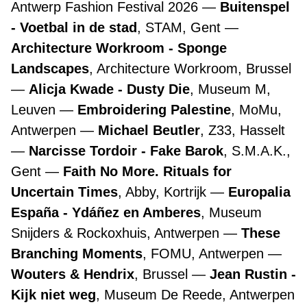
Antwerp Fashion Festival 2026
Buitenspel
- Voetbal in de stad
, STAM, Gent
Architecture Workroom - Sponge
Landscapes
, Architecture Workroom, Brussel
Alicja Kwade - Dusty Die
, Museum M,
Leuven
Embroidering Palestine
, MoMu,
Antwerpen
Michael Beutler
, Z33, Hasselt
Narcisse Tordoir - Fake Barok
, S.M.A.K.,
Gent
Faith No More. Rituals for
Uncertain Times
, Abby, Kortrijk
Europalia
España - Ydáñez en Amberes
, Museum
Snijders & Rockoxhuis, Antwerpen
These
Branching Moments
, FOMU, Antwerpen
Wouters & Hendrix
, Brussel
Jean Rustin -
Kijk niet weg
, Museum De Reede, Antwerpen