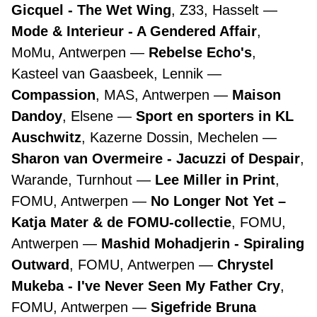
Gicquel - The Wet Wing
, Z33, Hasselt
Mode & Interieur - A Gendered Affair
,
MoMu, Antwerpen
Rebelse Echo's
,
Kasteel van Gaasbeek, Lennik
Compassion
, MAS, Antwerpen
Maison
Dandoy
, Elsene
Sport en sporters in KL
Auschwitz
, Kazerne Dossin, Mechelen
Sharon van Overmeire - Jacuzzi of Despair
,
Warande, Turnhout
Lee Miller in Print
,
FOMU, Antwerpen
No Longer Not Yet –
Katja Mater & de FOMU-collectie
, FOMU,
Antwerpen
Mashid Mohadjerin - Spiraling
Outward
, FOMU, Antwerpen
Chrystel
Mukeba - I've Never Seen My Father Cry
,
FOMU, Antwerpen
Sigefride Bruna