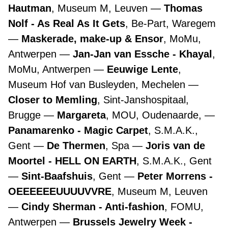
Hautman
, Museum M, Leuven
Thomas
Nolf - As Real As It Gets
, Be-Part, Waregem
Maskerade, make-up & Ensor
, MoMu,
Antwerpen
Jan-Jan van Essche - Khayal
,
MoMu, Antwerpen
Eeuwige Lente
,
Museum Hof van Busleyden, Mechelen
Closer to Memling
, Sint-Janshospitaal,
Brugge
Margareta
, MOU, Oudenaarde,
Panamarenko - Magic Carpet
, S.M.A.K.,
Gent
De Thermen
, Spa
Joris van de
Moortel - HELL ON EARTH
, S.M.A.K., Gent
Sint-Baafshuis
, Gent
Peter Morrens -
OEEEEEEUUUUVVRE
, Museum M, Leuven
Cindy Sherman - Anti-fashion
, FOMU,
Antwerpen
Brussels Jewelry Week -