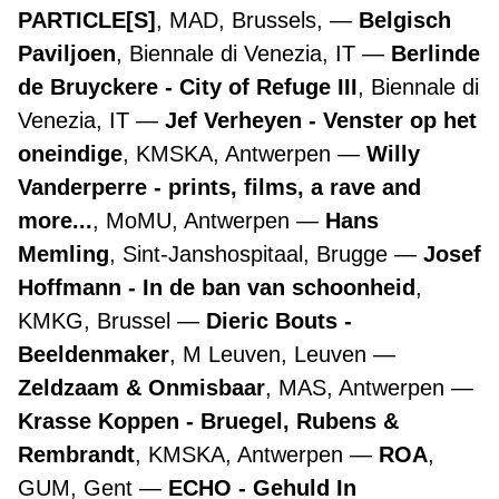
PARTICLE[S]
, MAD, Brussels,
Belgisch
Paviljoen
, Biennale di Venezia, IT
Berlinde
de Bruyckere - City of Refuge III
, Biennale di
Venezia, IT
Jef Verheyen - Venster op het
oneindige
, KMSKA, Antwerpen
Willy
Vanderperre - prints, films, a rave and
more...
, MoMU, Antwerpen
Hans
Memling
, Sint-Janshospitaal, Brugge
Josef
Hoffmann - In de ban van schoonheid
,
KMKG, Brussel
Dieric Bouts -
Beeldenmaker
, M Leuven, Leuven
Zeldzaam & Onmisbaar
, MAS, Antwerpen
Krasse Koppen - Bruegel, Rubens &
Rembrandt
, KMSKA, Antwerpen
ROA
,
GUM, Gent
ECHO - Gehuld In