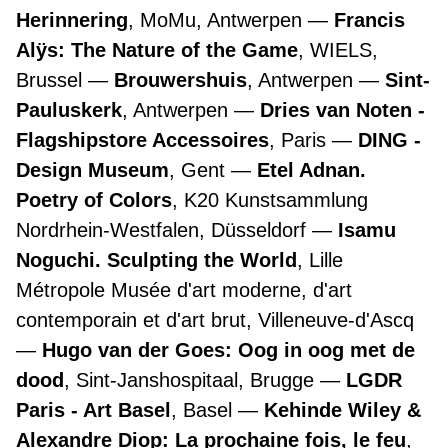
Herinnering
, MoMu, Antwerpen
Francis
Alÿs: The Nature of the Game
, WIELS,
Brussel
Brouwershuis
, Antwerpen
Sint-
Pauluskerk
, Antwerpen
Dries van Noten -
Flagshipstore Accessoires
, Paris
DING -
Design Museum
, Gent
Etel Adnan.
Poetry of Colors
, K20 Kunstsammlung
Nordrhein-Westfalen, Düsseldorf
Isamu
Noguchi. Sculpting the World
, Lille
Métropole Musée d'art moderne, d'art
contemporain et d'art brut, Villeneuve-d'Ascq
Hugo van der Goes: Oog in oog met de
dood
, Sint-Janshospitaal, Brugge
LGDR
Paris - Art Basel
, Basel
Kehinde Wiley &
Alexandre Diop: La prochaine fois, le feu
,