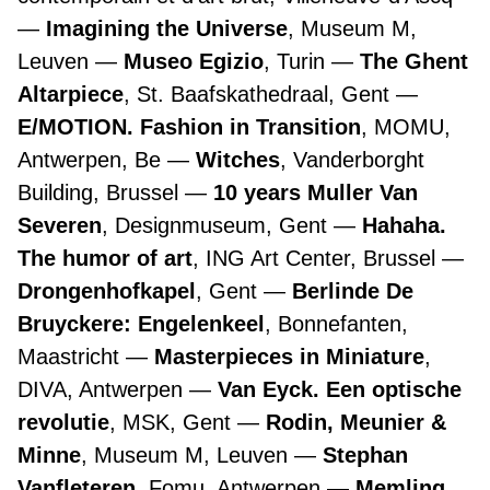
Imagining the Universe
, Museum M,
Leuven
Museo Egizio
, Turin
The Ghent
Altarpiece
, St. Baafskathedraal, Gent
E/MOTION. Fashion in Transition
, MOMU,
Antwerpen, Be
Witches
, Vanderborght
Building, Brussel
10 years Muller Van
Severen
, Designmuseum, Gent
Hahaha.
The humor of art
, ING Art Center, Brussel
Drongenhofkapel
, Gent
Berlinde De
Bruyckere: Engelenkeel
, Bonnefanten,
Maastricht
Masterpieces in Miniature
,
DIVA, Antwerpen
Van Eyck. Een optische
revolutie
, MSK, Gent
Rodin, Meunier &
Minne
, Museum M, Leuven
Stephan
Vanfleteren
, Fomu, Antwerpen
Memling