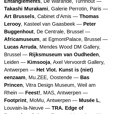
Entanglements
, De Warande, Turnhout
Takashi Murakami
, Galerie Perrotin, Paris
Art Brussels
, Cabinet d'Amis
Thomas
Lerooy
, Kasteel van Gaasbeek
Peter
Buggenhout
, De Centrale, Brussel
Africamuseum
, at EgmontPalace, Brussel
Lucas Arruda
, Mendes Wood DM Gallery,
Brussel
Rijksmuseum van Oudheden
,
Leiden
Kimsooja
, Axel Vervoordt Gallery,
Antwerpen
Het Vlot. Kunst is (niet)
eenzaam
, Mu.ZEE, Oostende
Bas
Princen
, Vitra Design Museum, Weil am
Rhein
Feest!
, MAS, Antwerpen
Footprint
, MoMu, Antwerpen
Musée L
,
Louvain-la-Neuve
TRA. Edge of