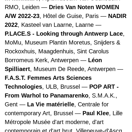
RMO, Leiden
Dries Van Noten WOMEN
A/W 2022-23
, Hôtel de Guise, Paris
NADIR
2022
, Kasteel van Laarne, Laarne
P.LACE.S - Looking through Antwerp Lace
,
MoMu, Museum Plantin Moretus, Snijders &
Rockoxhuis, Maagdenhuis, Sint Carolus
Borromeus Kerk, Antwerpen
Léon
Spilliaert
, Museum De Reede, Antwerpen
F.A.S.T. Femmes Arts Sciences
Technologies
, ULB, Brussel
POP ART -
From Warhol to Panamarenko
, S.M.A.K.,
Gent
La Vie matérielle
, Centrale for
contemporary Art, Brussel
Paul Klee
, Lille
Métropole Musée d'art moderne, d'art
contemporain et d'art brut, Villeneuve-d'Ascq