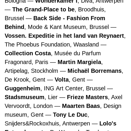
Bologna
Wonderkamer I
, Diva, Antwerpen
The Grand-Place to be
, Broodhuis,
Brussel
Back Side - Fashion From
Behind
, Mode & Kant Museum, Brussel
Vossen. Expeditie in het land van Reynaert
,
The Phoebus Foundation, Waasland
Collection Costa
, Musée du Parfum
Fragonard, Paris
Martin Margiela
,
Artipelag, Stockholm
Michaël Borremans
,
De Krook, Gent
Volta
, Gent
Guggenheim
, ING Art Center, Brussel
Stadsmuseum
, Lier
Frieze Masters
, Axel
Vervoordt, London
Maarten Baas
, Design
museum, Gent
Tony Le Duc
,
Snijders&Rockoxhuis, Antwerpen
Lolo's