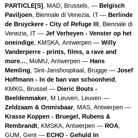
PARTICLE[S]
, MAD, Brussels,
Belgisch
Paviljoen
, Biennale di Venezia, IT
Berlinde
de Bruyckere - City of Refuge III
, Biennale di
Venezia, IT
Jef Verheyen - Venster op het
oneindige
, KMSKA, Antwerpen
Willy
Vanderperre - prints, films, a rave and
more...
, MoMU, Antwerpen
Hans
Memling
, Sint-Janshospitaal, Brugge
Josef
Hoffmann - In de ban van schoonheid
,
KMKG, Brussel
Dieric Bouts -
Beeldenmaker
, M Leuven, Leuven
Zeldzaam & Onmisbaar
, MAS, Antwerpen
Krasse Koppen - Bruegel, Rubens &
Rembrandt
, KMSKA, Antwerpen
ROA
,
GUM, Gent
ECHO - Gehuld In