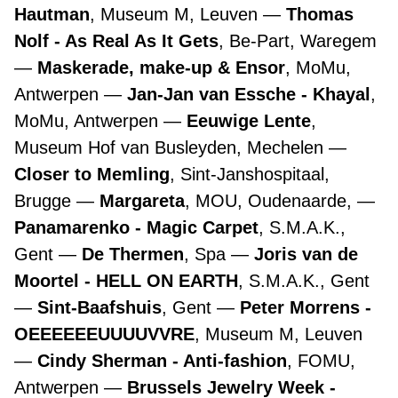
Hautman
, Museum M, Leuven
Thomas
Nolf - As Real As It Gets
, Be-Part, Waregem
Maskerade, make-up & Ensor
, MoMu,
Antwerpen
Jan-Jan van Essche - Khayal
,
MoMu, Antwerpen
Eeuwige Lente
,
Museum Hof van Busleyden, Mechelen
Closer to Memling
, Sint-Janshospitaal,
Brugge
Margareta
, MOU, Oudenaarde,
Panamarenko - Magic Carpet
, S.M.A.K.,
Gent
De Thermen
, Spa
Joris van de
Moortel - HELL ON EARTH
, S.M.A.K., Gent
Sint-Baafshuis
, Gent
Peter Morrens -
OEEEEEEUUUUVVRE
, Museum M, Leuven
Cindy Sherman - Anti-fashion
, FOMU,
Antwerpen
Brussels Jewelry Week -