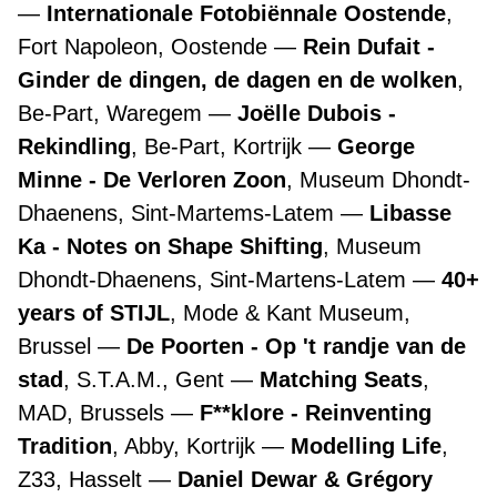
Internationale Fotobiënnale Oostende
,
Fort Napoleon, Oostende
Rein Dufait -
Ginder de dingen, de dagen en de wolken
,
Be-Part, Waregem
Joëlle Dubois -
Rekindling
, Be-Part, Kortrijk
George
Minne - De Verloren Zoon
, Museum Dhondt-
Dhaenens, Sint-Martems-Latem
Libasse
Ka - Notes on Shape Shifting
, Museum
Dhondt-Dhaenens, Sint-Martens-Latem
40+
years of STIJL
, Mode & Kant Museum,
Brussel
De Poorten - Op 't randje van de
stad
, S.T.A.M., Gent
Matching Seats
,
MAD, Brussels
F**klore - Reinventing
Tradition
, Abby, Kortrijk
Modelling Life
,
Z33, Hasselt
Daniel Dewar & Grégory