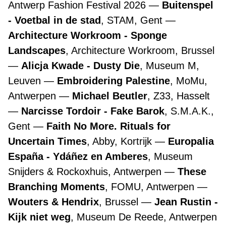
Antwerp Fashion Festival 2026
Buitenspel
- Voetbal in de stad
, STAM, Gent
Architecture Workroom - Sponge
Landscapes
, Architecture Workroom, Brussel
Alicja Kwade - Dusty Die
, Museum M,
Leuven
Embroidering Palestine
, MoMu,
Antwerpen
Michael Beutler
, Z33, Hasselt
Narcisse Tordoir - Fake Barok
, S.M.A.K.,
Gent
Faith No More. Rituals for
Uncertain Times
, Abby, Kortrijk
Europalia
España - Ydáñez en Amberes
, Museum
Snijders & Rockoxhuis, Antwerpen
These
Branching Moments
, FOMU, Antwerpen
Wouters & Hendrix
, Brussel
Jean Rustin -
Kijk niet weg
, Museum De Reede, Antwerpen