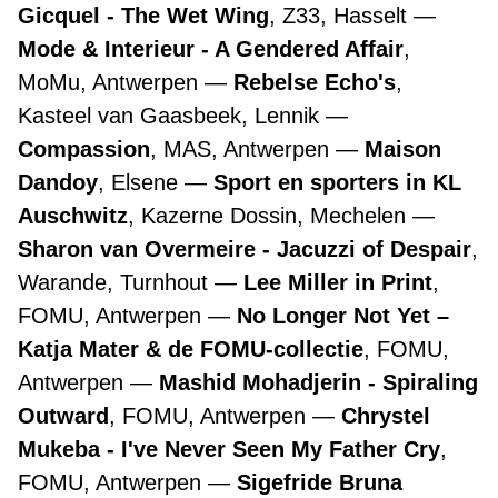
Gicquel - The Wet Wing
, Z33, Hasselt
Mode & Interieur - A Gendered Affair
,
MoMu, Antwerpen
Rebelse Echo's
,
Kasteel van Gaasbeek, Lennik
Compassion
, MAS, Antwerpen
Maison
Dandoy
, Elsene
Sport en sporters in KL
Auschwitz
, Kazerne Dossin, Mechelen
Sharon van Overmeire - Jacuzzi of Despair
,
Warande, Turnhout
Lee Miller in Print
,
FOMU, Antwerpen
No Longer Not Yet –
Katja Mater & de FOMU-collectie
, FOMU,
Antwerpen
Mashid Mohadjerin - Spiraling
Outward
, FOMU, Antwerpen
Chrystel
Mukeba - I've Never Seen My Father Cry
,
FOMU, Antwerpen
Sigefride Bruna