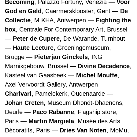
Becoming
, Palazzo Fortuny, Venezia
Voor
God en Geld
, Caermersklooster, Gent
De
Collectie
, M KHA, Antwerpen
Fighting the
box
, Centrale For Contemporary Art, Brussel
Peter de Cupere
, De Warande, Turnhout
Haute Lecture
, Groeningemuseum,
Brugge
Pieterjan Ginckels
, ING
Marnixgebouw, Brussel
Divine Decadence
,
Kasteel van Gaasbeek
Michel Mouffe
,
Axel Vervoordt Gallery, Antwerpen
Charivari
, Pamelekerk, Oudenaarde
Johan Creten
, Museum Dhondt-Dhaenens,
Deurle
Paco Rabanne
, Flagship store,
Paris
Martin Margiela
, Musée des Arts
Décoratifs, Paris
Dries Van Noten
, MoMu,