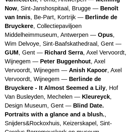
Now
, Sint-Janshospitaal, Brugge
Benoît
van Innis
, Be-Part, Kortrijk
Berlinde de
Bruyckere
, Collectiepaviljoen
Middelheimmuseum, Antwerpen
Opus
,
Wim Delvoye, Sint-Baafskathedraal, Gent
GUM
, Gent
Richard Serra
, Axel Vervoordt,
Wijnegem
Peter Buggenhout
, Axel
Vervoordt, Wijnegem
Anish Kapoor
, Axel
Vervoordt, Wijnegem
Berlinde de
Bruyckere - It Almost Seemed a Lily
, Hof
Van Busleyden, Mechelen
Kleureyck
,
Design Museum, Gent
Blind Date.
Portraits with a glance and a blush.
,
Snijders&Rockoxhuis, Keizerskapel, Sint-