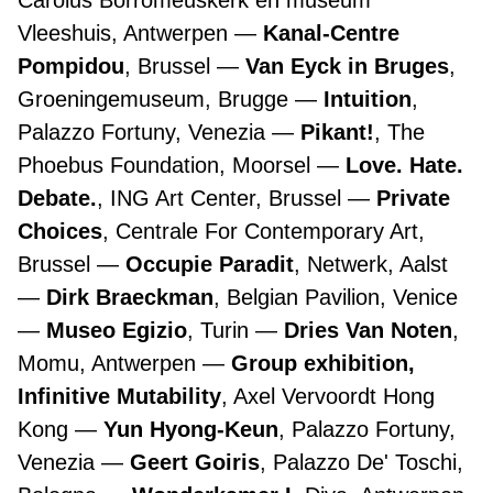
Carolus Borromeuskerk en museum
Vleeshuis, Antwerpen
Kanal-Centre
Pompidou
, Brussel
Van Eyck in Bruges
,
Groeningemuseum, Brugge
Intuition
,
Palazzo Fortuny, Venezia
Pikant!
, The
Phoebus Foundation, Moorsel
Love. Hate.
Debate.
, ING Art Center, Brussel
Private
Choices
, Centrale For Contemporary Art,
Brussel
Occupie Paradit
, Netwerk, Aalst
Dirk Braeckman
, Belgian Pavilion, Venice
Museo Egizio
, Turin
Dries Van Noten
,
Momu, Antwerpen
Group exhibition,
Infinitive Mutability
, Axel Vervoordt Hong
Kong
Yun Hyong-Keun
, Palazzo Fortuny,
Venezia
Geert Goiris
, Palazzo De' Toschi,