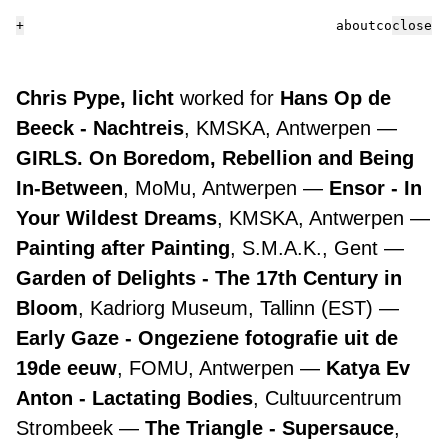
+
about
contact
close
Chris Pype, licht
worked for
Hans Op de
Beeck - Nachtreis
, KMSKA, Antwerpen
GIRLS. On Boredom, Rebellion and Being
In-Between
, MoMu, Antwerpen
Ensor - In
Your Wildest Dreams
, KMSKA, Antwerpen
Painting after Painting
, S.M.A.K., Gent
Garden of Delights - The 17th Century in
Bloom
, Kadriorg Museum, Tallinn (EST)
Early Gaze - Ongeziene fotografie uit de
19de eeuw
, FOMU, Antwerpen
Katya Ev
Anton - Lactating Bodies
, Cultuurcentrum
Strombeek
The Triangle - Supersauce
,