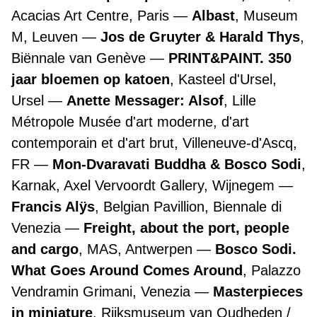
Acacias Art Centre, Paris
Albast
, Museum
M, Leuven
Jos de Gruyter & Harald Thys
,
Biënnale van Genève
PRINT&PAINT. 350
jaar bloemen op katoen
, Kasteel d'Ursel,
Ursel
Anette Messager: Alsof
, Lille
Métropole Musée d'art moderne, d'art
contemporain et d'art brut, Villeneuve-d'Ascq,
FR
Mon-Dvaravati Buddha & Bosco Sodi
,
Karnak, Axel Vervoordt Gallery, Wijnegem
Francis Alÿs
, Belgian Pavillion, Biennale di
Venezia
Freight, about the port, people
and cargo
, MAS, Antwerpen
Bosco Sodi.
What Goes Around Comes Around
, Palazzo
Vendramin Grimani, Venezia
Masterpieces
in miniature
, Rijksmuseum van Oudheden /