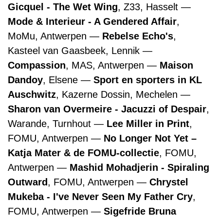
Gicquel - The Wet Wing
, Z33, Hasselt
Mode & Interieur - A Gendered Affair
,
MoMu, Antwerpen
Rebelse Echo's
,
Kasteel van Gaasbeek, Lennik
Compassion
, MAS, Antwerpen
Maison
Dandoy
, Elsene
Sport en sporters in KL
Auschwitz
, Kazerne Dossin, Mechelen
Sharon van Overmeire - Jacuzzi of Despair
,
Warande, Turnhout
Lee Miller in Print
,
FOMU, Antwerpen
No Longer Not Yet –
Katja Mater & de FOMU-collectie
, FOMU,
Antwerpen
Mashid Mohadjerin - Spiraling
Outward
, FOMU, Antwerpen
Chrystel
Mukeba - I've Never Seen My Father Cry
,
FOMU, Antwerpen
Sigefride Bruna