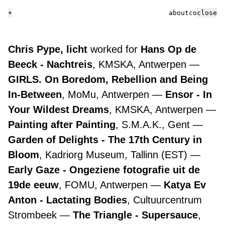
+
about
contact
close
Chris Pype, licht
worked for
Hans Op de
Beeck - Nachtreis
, KMSKA, Antwerpen
GIRLS. On Boredom, Rebellion and Being
In-Between
, MoMu, Antwerpen
Ensor - In
Your Wildest Dreams
, KMSKA, Antwerpen
Painting after Painting
, S.M.A.K., Gent
Garden of Delights - The 17th Century in
Bloom
, Kadriorg Museum, Tallinn (EST)
Early Gaze - Ongeziene fotografie uit de
19de eeuw
, FOMU, Antwerpen
Katya Ev
Anton - Lactating Bodies
, Cultuurcentrum
Strombeek
The Triangle - Supersauce
,