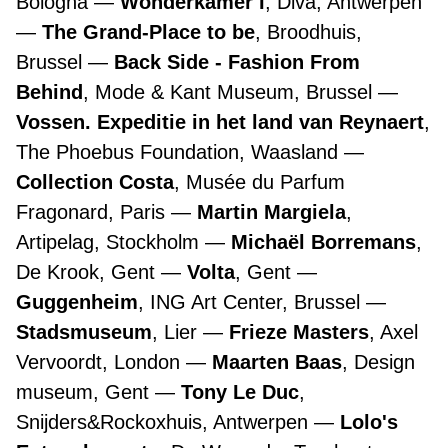
Bologna
Wonderkamer I
, Diva, Antwerpen
The Grand-Place to be
, Broodhuis,
Brussel
Back Side - Fashion From
Behind
, Mode & Kant Museum, Brussel
Vossen. Expeditie in het land van Reynaert
,
The Phoebus Foundation, Waasland
Collection Costa
, Musée du Parfum
Fragonard, Paris
Martin Margiela
,
Artipelag, Stockholm
Michaël Borremans
,
De Krook, Gent
Volta
, Gent
Guggenheim
, ING Art Center, Brussel
Stadsmuseum
, Lier
Frieze Masters
, Axel
Vervoordt, London
Maarten Baas
, Design
museum, Gent
Tony Le Duc
,
Snijders&Rockoxhuis, Antwerpen
Lolo's