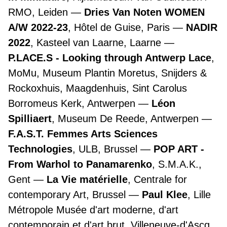
RMO, Leiden
Dries Van Noten WOMEN
A/W 2022-23
, Hôtel de Guise, Paris
NADIR
2022
, Kasteel van Laarne, Laarne
P.LACE.S - Looking through Antwerp Lace
,
MoMu, Museum Plantin Moretus, Snijders &
Rockoxhuis, Maagdenhuis, Sint Carolus
Borromeus Kerk, Antwerpen
Léon
Spilliaert
, Museum De Reede, Antwerpen
F.A.S.T. Femmes Arts Sciences
Technologies
, ULB, Brussel
POP ART -
From Warhol to Panamarenko
, S.M.A.K.,
Gent
La Vie matérielle
, Centrale for
contemporary Art, Brussel
Paul Klee
, Lille
Métropole Musée d'art moderne, d'art
contemporain et d'art brut, Villeneuve-d'Ascq