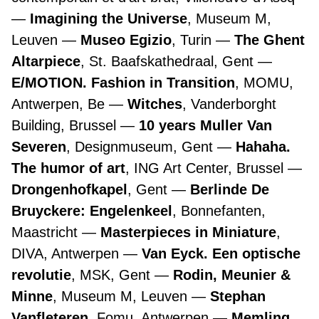
Imagining the Universe
, Museum M,
Leuven
Museo Egizio
, Turin
The Ghent
Altarpiece
, St. Baafskathedraal, Gent
E/MOTION. Fashion in Transition
, MOMU,
Antwerpen, Be
Witches
, Vanderborght
Building, Brussel
10 years Muller Van
Severen
, Designmuseum, Gent
Hahaha.
The humor of art
, ING Art Center, Brussel
Drongenhofkapel
, Gent
Berlinde De
Bruyckere: Engelenkeel
, Bonnefanten,
Maastricht
Masterpieces in Miniature
,
DIVA, Antwerpen
Van Eyck. Een optische
revolutie
, MSK, Gent
Rodin, Meunier &
Minne
, Museum M, Leuven
Stephan
Vanfleteren
, Fomu, Antwerpen
Memling