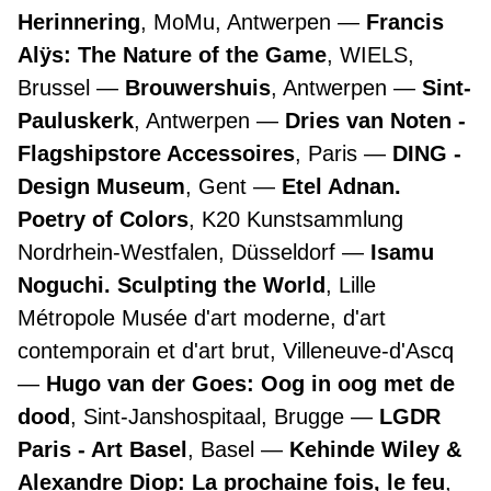
Herinnering
, MoMu, Antwerpen
Francis
Alÿs: The Nature of the Game
, WIELS,
Brussel
Brouwershuis
, Antwerpen
Sint-
Pauluskerk
, Antwerpen
Dries van Noten -
Flagshipstore Accessoires
, Paris
DING -
Design Museum
, Gent
Etel Adnan.
Poetry of Colors
, K20 Kunstsammlung
Nordrhein-Westfalen, Düsseldorf
Isamu
Noguchi. Sculpting the World
, Lille
Métropole Musée d'art moderne, d'art
contemporain et d'art brut, Villeneuve-d'Ascq
Hugo van der Goes: Oog in oog met de
dood
, Sint-Janshospitaal, Brugge
LGDR
Paris - Art Basel
, Basel
Kehinde Wiley &
Alexandre Diop: La prochaine fois, le feu
,