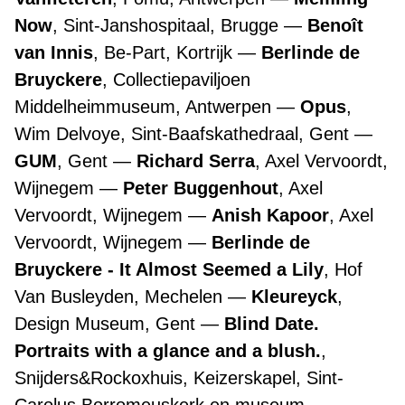
Now
, Sint-Janshospitaal, Brugge
Benoît
van Innis
, Be-Part, Kortrijk
Berlinde de
Bruyckere
, Collectiepaviljoen
Middelheimmuseum, Antwerpen
Opus
,
Wim Delvoye, Sint-Baafskathedraal, Gent
GUM
, Gent
Richard Serra
, Axel Vervoordt,
Wijnegem
Peter Buggenhout
, Axel
Vervoordt, Wijnegem
Anish Kapoor
, Axel
Vervoordt, Wijnegem
Berlinde de
Bruyckere - It Almost Seemed a Lily
, Hof
Van Busleyden, Mechelen
Kleureyck
,
Design Museum, Gent
Blind Date.
Portraits with a glance and a blush.
,
Snijders&Rockoxhuis, Keizerskapel, Sint-