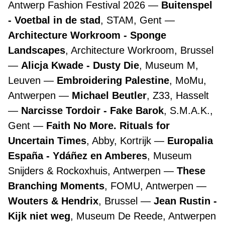
Antwerp Fashion Festival 2026
Buitenspel
- Voetbal in de stad
, STAM, Gent
Architecture Workroom - Sponge
Landscapes
, Architecture Workroom, Brussel
Alicja Kwade - Dusty Die
, Museum M,
Leuven
Embroidering Palestine
, MoMu,
Antwerpen
Michael Beutler
, Z33, Hasselt
Narcisse Tordoir - Fake Barok
, S.M.A.K.,
Gent
Faith No More. Rituals for
Uncertain Times
, Abby, Kortrijk
Europalia
España - Ydáñez en Amberes
, Museum
Snijders & Rockoxhuis, Antwerpen
These
Branching Moments
, FOMU, Antwerpen
Wouters & Hendrix
, Brussel
Jean Rustin -
Kijk niet weg
, Museum De Reede, Antwerpen