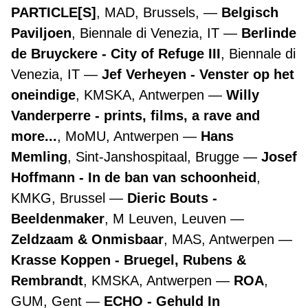
PARTICLE[S]
, MAD, Brussels,
Belgisch
Paviljoen
, Biennale di Venezia, IT
Berlinde
de Bruyckere - City of Refuge III
, Biennale di
Venezia, IT
Jef Verheyen - Venster op het
oneindige
, KMSKA, Antwerpen
Willy
Vanderperre - prints, films, a rave and
more...
, MoMU, Antwerpen
Hans
Memling
, Sint-Janshospitaal, Brugge
Josef
Hoffmann - In de ban van schoonheid
,
KMKG, Brussel
Dieric Bouts -
Beeldenmaker
, M Leuven, Leuven
Zeldzaam & Onmisbaar
, MAS, Antwerpen
Krasse Koppen - Bruegel, Rubens &
Rembrandt
, KMSKA, Antwerpen
ROA
,
GUM, Gent
ECHO - Gehuld In