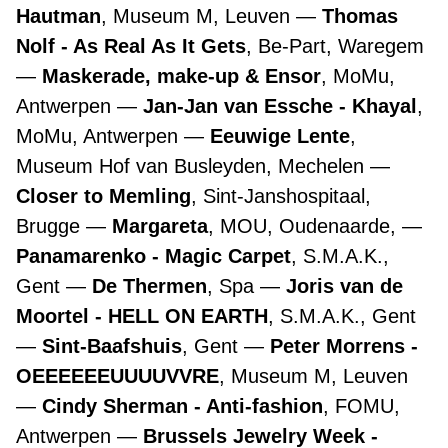
Hautman
, Museum M, Leuven
Thomas
Nolf - As Real As It Gets
, Be-Part, Waregem
Maskerade, make-up & Ensor
, MoMu,
Antwerpen
Jan-Jan van Essche - Khayal
,
MoMu, Antwerpen
Eeuwige Lente
,
Museum Hof van Busleyden, Mechelen
Closer to Memling
, Sint-Janshospitaal,
Brugge
Margareta
, MOU, Oudenaarde,
Panamarenko - Magic Carpet
, S.M.A.K.,
Gent
De Thermen
, Spa
Joris van de
Moortel - HELL ON EARTH
, S.M.A.K., Gent
Sint-Baafshuis
, Gent
Peter Morrens -
OEEEEEEUUUUVVRE
, Museum M, Leuven
Cindy Sherman - Anti-fashion
, FOMU,
Antwerpen
Brussels Jewelry Week -