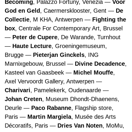
Becoming
, Palazzo Fortuny, Venezia
Voor
God en Geld
, Caermersklooster, Gent
De
Collectie
, M KHA, Antwerpen
Fighting the
box
, Centrale For Contemporary Art, Brussel
Peter de Cupere
, De Warande, Turnhout
Haute Lecture
, Groeningemuseum,
Brugge
Pieterjan Ginckels
, ING
Marnixgebouw, Brussel
Divine Decadence
,
Kasteel van Gaasbeek
Michel Mouffe
,
Axel Vervoordt Gallery, Antwerpen
Charivari
, Pamelekerk, Oudenaarde
Johan Creten
, Museum Dhondt-Dhaenens,
Deurle
Paco Rabanne
, Flagship store,
Paris
Martin Margiela
, Musée des Arts
Décoratifs, Paris
Dries Van Noten
, MoMu,