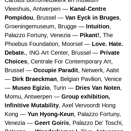
Carolus Borromeuskerk en museum
Vleeshuis, Antwerpen
Kanal-Centre
Pompidou
, Brussel
Van Eyck in Bruges
,
Groeningemuseum, Brugge
Intuition
,
Palazzo Fortuny, Venezia
Pikant!
, The
Phoebus Foundation, Moorsel
Love. Hate.
Debate.
, ING Art Center, Brussel
Private
Choices
, Centrale For Contemporary Art,
Brussel
Occupie Paradit
, Netwerk, Aalst
Dirk Braeckman
, Belgian Pavilion, Venice
Museo Egizio
, Turin
Dries Van Noten
,
Momu, Antwerpen
Group exhibition,
Infinitive Mutability
, Axel Vervoordt Hong
Kong
Yun Hyong-Keun
, Palazzo Fortuny,
Venezia
Geert Goiris
, Palazzo De' Toschi,