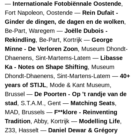
Internationale Fotobiënnale Oostende
,
Fort Napoleon, Oostende
Rein Dufait -
Ginder de dingen, de dagen en de wolken
,
Be-Part, Waregem
Joëlle Dubois -
Rekindling
, Be-Part, Kortrijk
George
Minne - De Verloren Zoon
, Museum Dhondt-
Dhaenens, Sint-Martems-Latem
Libasse
Ka - Notes on Shape Shifting
, Museum
Dhondt-Dhaenens, Sint-Martens-Latem
40+
years of STIJL
, Mode & Kant Museum,
Brussel
De Poorten - Op 't randje van de
stad
, S.T.A.M., Gent
Matching Seats
,
MAD, Brussels
F**klore - Reinventing
Tradition
, Abby, Kortrijk
Modelling Life
,
Z33, Hasselt
Daniel Dewar & Grégory