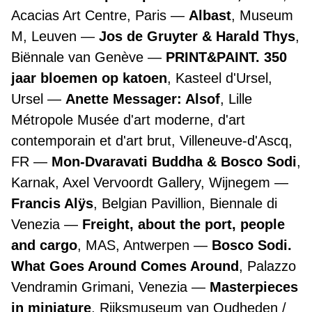
Acacias Art Centre, Paris
Albast
, Museum
M, Leuven
Jos de Gruyter & Harald Thys
,
Biënnale van Genève
PRINT&PAINT. 350
jaar bloemen op katoen
, Kasteel d'Ursel,
Ursel
Anette Messager: Alsof
, Lille
Métropole Musée d'art moderne, d'art
contemporain et d'art brut, Villeneuve-d'Ascq,
FR
Mon-Dvaravati Buddha & Bosco Sodi
,
Karnak, Axel Vervoordt Gallery, Wijnegem
Francis Alÿs
, Belgian Pavillion, Biennale di
Venezia
Freight, about the port, people
and cargo
, MAS, Antwerpen
Bosco Sodi.
What Goes Around Comes Around
, Palazzo
Vendramin Grimani, Venezia
Masterpieces
in miniature
, Rijksmuseum van Oudheden /