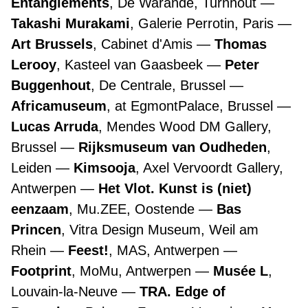
Entanglements
, De Warande, Turnhout
Takashi Murakami
, Galerie Perrotin, Paris
Art Brussels
, Cabinet d'Amis
Thomas
Lerooy
, Kasteel van Gaasbeek
Peter
Buggenhout
, De Centrale, Brussel
Africamuseum
, at EgmontPalace, Brussel
Lucas Arruda
, Mendes Wood DM Gallery,
Brussel
Rijksmuseum van Oudheden
,
Leiden
Kimsooja
, Axel Vervoordt Gallery,
Antwerpen
Het Vlot. Kunst is (niet)
eenzaam
, Mu.ZEE, Oostende
Bas
Princen
, Vitra Design Museum, Weil am
Rhein
Feest!
, MAS, Antwerpen
Footprint
, MoMu, Antwerpen
Musée L
,
Louvain-la-Neuve
TRA. Edge of