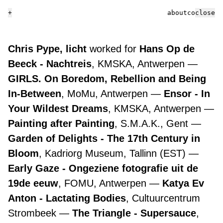
+
about
contact
close
Chris Pype, licht
worked for
Hans Op de
Beeck - Nachtreis
, KMSKA, Antwerpen
GIRLS. On Boredom, Rebellion and Being
In-Between
, MoMu, Antwerpen
Ensor - In
Your Wildest Dreams
, KMSKA, Antwerpen
Painting after Painting
, S.M.A.K., Gent
Garden of Delights - The 17th Century in
Bloom
, Kadriorg Museum, Tallinn (EST)
Early Gaze - Ongeziene fotografie uit de
19de eeuw
, FOMU, Antwerpen
Katya Ev
Anton - Lactating Bodies
, Cultuurcentrum
Strombeek
The Triangle - Supersauce
,