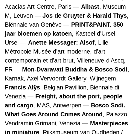
Acacias Art Centre, Paris
Albast
, Museum
M, Leuven
Jos de Gruyter & Harald Thys
,
Biënnale van Genève
PRINT&PAINT. 350
jaar bloemen op katoen
, Kasteel d'Ursel,
Ursel
Anette Messager: Alsof
, Lille
Métropole Musée d'art moderne, d'art
contemporain et d'art brut, Villeneuve-d'Ascq,
FR
Mon-Dvaravati Buddha & Bosco Sodi
,
Karnak, Axel Vervoordt Gallery, Wijnegem
Francis Alÿs
, Belgian Pavillion, Biennale di
Venezia
Freight, about the port, people
and cargo
, MAS, Antwerpen
Bosco Sodi.
What Goes Around Comes Around
, Palazzo
Vendramin Grimani, Venezia
Masterpieces
in miniature
, Rijksmuseum van Oudheden /