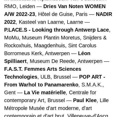
RMO, Leiden
Dries Van Noten WOMEN
A/W 2022-23
, Hôtel de Guise, Paris
NADIR
2022
, Kasteel van Laarne, Laarne
P.LACE.S - Looking through Antwerp Lace
,
MoMu, Museum Plantin Moretus, Snijders &
Rockoxhuis, Maagdenhuis, Sint Carolus
Borromeus Kerk, Antwerpen
Léon
Spilliaert
, Museum De Reede, Antwerpen
F.A.S.T. Femmes Arts Sciences
Technologies
, ULB, Brussel
POP ART -
From Warhol to Panamarenko
, S.M.A.K.,
Gent
La Vie matérielle
, Centrale for
contemporary Art, Brussel
Paul Klee
, Lille
Métropole Musée d'art moderne, d'art
contemporain et d'art brut, Villeneuve-d'Ascq