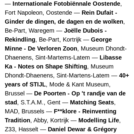
Internationale Fotobiënnale Oostende
,
Fort Napoleon, Oostende
Rein Dufait -
Ginder de dingen, de dagen en de wolken
,
Be-Part, Waregem
Joëlle Dubois -
Rekindling
, Be-Part, Kortrijk
George
Minne - De Verloren Zoon
, Museum Dhondt-
Dhaenens, Sint-Martems-Latem
Libasse
Ka - Notes on Shape Shifting
, Museum
Dhondt-Dhaenens, Sint-Martens-Latem
40+
years of STIJL
, Mode & Kant Museum,
Brussel
De Poorten - Op 't randje van de
stad
, S.T.A.M., Gent
Matching Seats
,
MAD, Brussels
F**klore - Reinventing
Tradition
, Abby, Kortrijk
Modelling Life
,
Z33, Hasselt
Daniel Dewar & Grégory