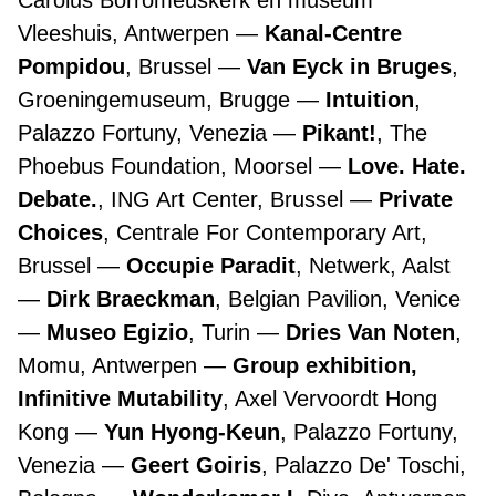
Carolus Borromeuskerk en museum
Vleeshuis, Antwerpen
Kanal-Centre
Pompidou
, Brussel
Van Eyck in Bruges
,
Groeningemuseum, Brugge
Intuition
,
Palazzo Fortuny, Venezia
Pikant!
, The
Phoebus Foundation, Moorsel
Love. Hate.
Debate.
, ING Art Center, Brussel
Private
Choices
, Centrale For Contemporary Art,
Brussel
Occupie Paradit
, Netwerk, Aalst
Dirk Braeckman
, Belgian Pavilion, Venice
Museo Egizio
, Turin
Dries Van Noten
,
Momu, Antwerpen
Group exhibition,
Infinitive Mutability
, Axel Vervoordt Hong
Kong
Yun Hyong-Keun
, Palazzo Fortuny,
Venezia
Geert Goiris
, Palazzo De' Toschi,