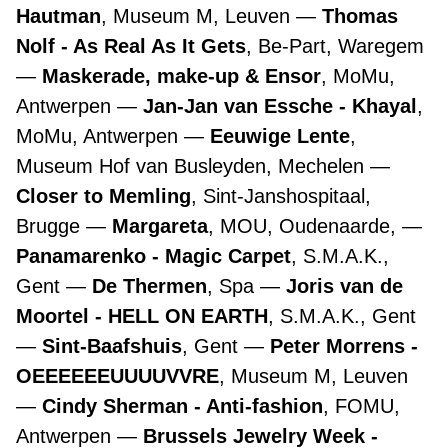
Hautman
, Museum M, Leuven
Thomas
Nolf - As Real As It Gets
, Be-Part, Waregem
Maskerade, make-up & Ensor
, MoMu,
Antwerpen
Jan-Jan van Essche - Khayal
,
MoMu, Antwerpen
Eeuwige Lente
,
Museum Hof van Busleyden, Mechelen
Closer to Memling
, Sint-Janshospitaal,
Brugge
Margareta
, MOU, Oudenaarde,
Panamarenko - Magic Carpet
, S.M.A.K.,
Gent
De Thermen
, Spa
Joris van de
Moortel - HELL ON EARTH
, S.M.A.K., Gent
Sint-Baafshuis
, Gent
Peter Morrens -
OEEEEEEUUUUVVRE
, Museum M, Leuven
Cindy Sherman - Anti-fashion
, FOMU,
Antwerpen
Brussels Jewelry Week -