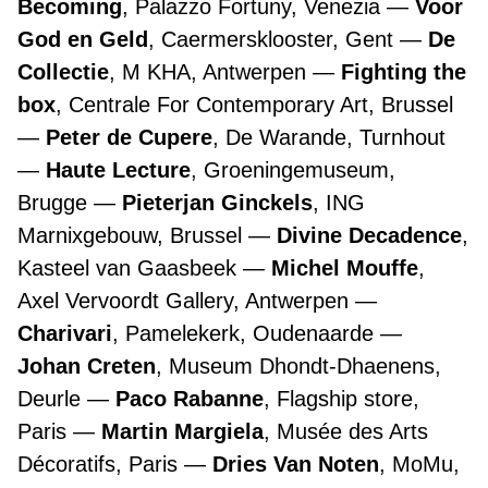
Becoming
, Palazzo Fortuny, Venezia
Voor
God en Geld
, Caermersklooster, Gent
De
Collectie
, M KHA, Antwerpen
Fighting the
box
, Centrale For Contemporary Art, Brussel
Peter de Cupere
, De Warande, Turnhout
Haute Lecture
, Groeningemuseum,
Brugge
Pieterjan Ginckels
, ING
Marnixgebouw, Brussel
Divine Decadence
,
Kasteel van Gaasbeek
Michel Mouffe
,
Axel Vervoordt Gallery, Antwerpen
Charivari
, Pamelekerk, Oudenaarde
Johan Creten
, Museum Dhondt-Dhaenens,
Deurle
Paco Rabanne
, Flagship store,
Paris
Martin Margiela
, Musée des Arts
Décoratifs, Paris
Dries Van Noten
, MoMu,