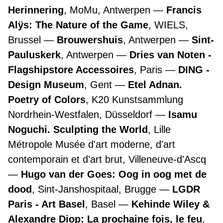
Herinnering
, MoMu, Antwerpen
Francis
Alÿs: The Nature of the Game
, WIELS,
Brussel
Brouwershuis
, Antwerpen
Sint-
Pauluskerk
, Antwerpen
Dries van Noten -
Flagshipstore Accessoires
, Paris
DING -
Design Museum
, Gent
Etel Adnan.
Poetry of Colors
, K20 Kunstsammlung
Nordrhein-Westfalen, Düsseldorf
Isamu
Noguchi. Sculpting the World
, Lille
Métropole Musée d'art moderne, d'art
contemporain et d'art brut, Villeneuve-d'Ascq
Hugo van der Goes: Oog in oog met de
dood
, Sint-Janshospitaal, Brugge
LGDR
Paris - Art Basel
, Basel
Kehinde Wiley &
Alexandre Diop: La prochaine fois, le feu
,