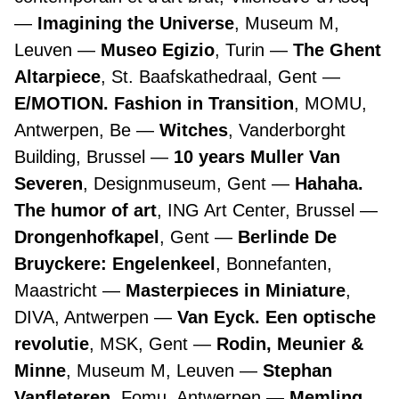
Imagining the Universe
, Museum M,
Leuven
Museo Egizio
, Turin
The Ghent
Altarpiece
, St. Baafskathedraal, Gent
E/MOTION. Fashion in Transition
, MOMU,
Antwerpen, Be
Witches
, Vanderborght
Building, Brussel
10 years Muller Van
Severen
, Designmuseum, Gent
Hahaha.
The humor of art
, ING Art Center, Brussel
Drongenhofkapel
, Gent
Berlinde De
Bruyckere: Engelenkeel
, Bonnefanten,
Maastricht
Masterpieces in Miniature
,
DIVA, Antwerpen
Van Eyck. Een optische
revolutie
, MSK, Gent
Rodin, Meunier &
Minne
, Museum M, Leuven
Stephan
Vanfleteren
, Fomu, Antwerpen
Memling