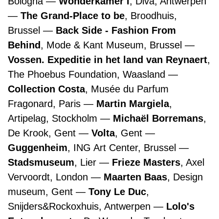
Bologna
Wonderkamer I
, Diva, Antwerpen
The Grand-Place to be
, Broodhuis,
Brussel
Back Side - Fashion From
Behind
, Mode & Kant Museum, Brussel
Vossen. Expeditie in het land van Reynaert
,
The Phoebus Foundation, Waasland
Collection Costa
, Musée du Parfum
Fragonard, Paris
Martin Margiela
,
Artipelag, Stockholm
Michaël Borremans
,
De Krook, Gent
Volta
, Gent
Guggenheim
, ING Art Center, Brussel
Stadsmuseum
, Lier
Frieze Masters
, Axel
Vervoordt, London
Maarten Baas
, Design
museum, Gent
Tony Le Duc
,
Snijders&Rockoxhuis, Antwerpen
Lolo's