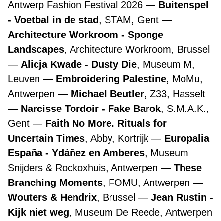
Antwerp Fashion Festival 2026
Buitenspel
- Voetbal in de stad
, STAM, Gent
Architecture Workroom - Sponge
Landscapes
, Architecture Workroom, Brussel
Alicja Kwade - Dusty Die
, Museum M,
Leuven
Embroidering Palestine
, MoMu,
Antwerpen
Michael Beutler
, Z33, Hasselt
Narcisse Tordoir - Fake Barok
, S.M.A.K.,
Gent
Faith No More. Rituals for
Uncertain Times
, Abby, Kortrijk
Europalia
España - Ydáñez en Amberes
, Museum
Snijders & Rockoxhuis, Antwerpen
These
Branching Moments
, FOMU, Antwerpen
Wouters & Hendrix
, Brussel
Jean Rustin -
Kijk niet weg
, Museum De Reede, Antwerpen