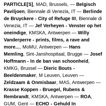
PARTICLE[S]
, MAD, Brussels,
Belgisch
Paviljoen
, Biennale di Venezia, IT
Berlinde
de Bruyckere - City of Refuge III
, Biennale di
Venezia, IT
Jef Verheyen - Venster op het
oneindige
, KMSKA, Antwerpen
Willy
Vanderperre - prints, films, a rave and
more...
, MoMU, Antwerpen
Hans
Memling
, Sint-Janshospitaal, Brugge
Josef
Hoffmann - In de ban van schoonheid
,
KMKG, Brussel
Dieric Bouts -
Beeldenmaker
, M Leuven, Leuven
Zeldzaam & Onmisbaar
, MAS, Antwerpen
Krasse Koppen - Bruegel, Rubens &
Rembrandt
, KMSKA, Antwerpen
ROA
,
GUM, Gent
ECHO - Gehuld In