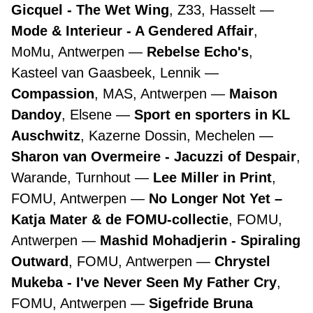
Gicquel - The Wet Wing
, Z33, Hasselt
Mode & Interieur - A Gendered Affair
,
MoMu, Antwerpen
Rebelse Echo's
,
Kasteel van Gaasbeek, Lennik
Compassion
, MAS, Antwerpen
Maison
Dandoy
, Elsene
Sport en sporters in KL
Auschwitz
, Kazerne Dossin, Mechelen
Sharon van Overmeire - Jacuzzi of Despair
,
Warande, Turnhout
Lee Miller in Print
,
FOMU, Antwerpen
No Longer Not Yet –
Katja Mater & de FOMU-collectie
, FOMU,
Antwerpen
Mashid Mohadjerin - Spiraling
Outward
, FOMU, Antwerpen
Chrystel
Mukeba - I've Never Seen My Father Cry
,
FOMU, Antwerpen
Sigefride Bruna