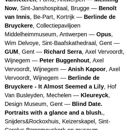
Now
, Sint-Janshospitaal, Brugge
Benoît
van Innis
, Be-Part, Kortrijk
Berlinde de
Bruyckere
, Collectiepaviljoen
Middelheimmuseum, Antwerpen
Opus
,
Wim Delvoye, Sint-Baafskathedraal, Gent
GUM
, Gent
Richard Serra
, Axel Vervoordt,
Wijnegem
Peter Buggenhout
, Axel
Vervoordt, Wijnegem
Anish Kapoor
, Axel
Vervoordt, Wijnegem
Berlinde de
Bruyckere - It Almost Seemed a Lily
, Hof
Van Busleyden, Mechelen
Kleureyck
,
Design Museum, Gent
Blind Date.
Portraits with a glance and a blush.
,
Snijders&Rockoxhuis, Keizerskapel, Sint-