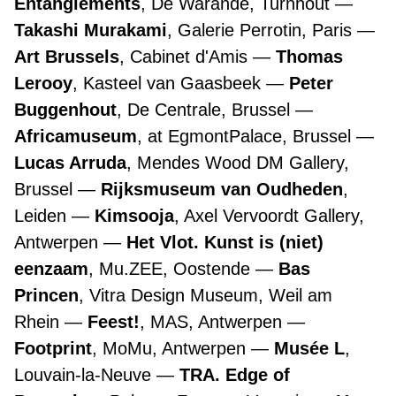
Entanglements
, De Warande, Turnhout
Takashi Murakami
, Galerie Perrotin, Paris
Art Brussels
, Cabinet d'Amis
Thomas
Lerooy
, Kasteel van Gaasbeek
Peter
Buggenhout
, De Centrale, Brussel
Africamuseum
, at EgmontPalace, Brussel
Lucas Arruda
, Mendes Wood DM Gallery,
Brussel
Rijksmuseum van Oudheden
,
Leiden
Kimsooja
, Axel Vervoordt Gallery,
Antwerpen
Het Vlot. Kunst is (niet)
eenzaam
, Mu.ZEE, Oostende
Bas
Princen
, Vitra Design Museum, Weil am
Rhein
Feest!
, MAS, Antwerpen
Footprint
, MoMu, Antwerpen
Musée L
,
Louvain-la-Neuve
TRA. Edge of