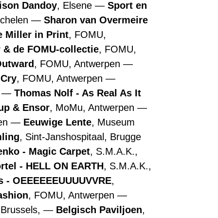
ison Dandoy
, Elsene
Sport en
echelen
Sharon van Overmeire
 Miller in Print
, FOMU,
r & de FOMU-collectie
, FOMU,
Outward
, FOMU, Antwerpen
 Cry
, FOMU, Antwerpen
n
Thomas Nolf - As Real As It
up & Ensor
, MoMu, Antwerpen
pen
Eeuwige Lente
, Museum
ling
, Sint-Janshospitaal, Brugge
nko - Magic Carpet
, S.M.A.K.,
ortel - HELL ON EARTH
, S.M.A.K.,
ns - OEEEEEEUUUUVVRE
,
ashion
, FOMU, Antwerpen
 Brussels,
Belgisch Paviljoen
,