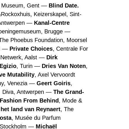
n Museum, Gent
Blind Date.
&Rockoxhuis, Keizerskapel, Sint-
 Antwerpen
Kanal-Centre
roeningemuseum, Brugge
 The Phoebus Foundation, Moorsel
l
Private Choices
, Centrale For
 Netwerk, Aalst
Dirk
Egizio
, Turin
Dries Van Noten
,
ive Mutability
, Axel Vervoordt
ny, Venezia
Geert Goiris
,
, Diva, Antwerpen
The Grand-
Guggenheim
Full
 Fashion From Behind
, Mode &
Abstraction
ING
2016
 het land van Reynaert
, The
Art
>
Costa
, Musée du Parfum
Center,
2017
Curator:
Brussel
, Stockholm
Michaël
Luca