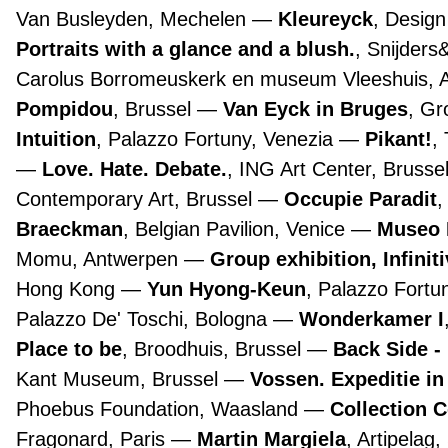
Van Busleyden, Mechelen
Kleureyck
, Desig
Portraits with a glance and a blush.
, Snijders
Carolus Borromeuskerk en museum Vleeshuis,
Pompidou
, Brussel
Van Eyck in Bruges
, G
Intuition
, Palazzo Fortuny, Venezia
Pikant!
,
Love. Hate. Debate.
, ING Art Center, Brusse
Contemporary Art, Brussel
Occupie Paradit
,
Braeckman
, Belgian Pavilion, Venice
Museo 
Momu, Antwerpen
Group exhibition, Infinit
Hong Kong
Yun Hyong-Keun
, Palazzo Fortu
Palazzo De' Toschi, Bologna
Wonderkamer I
Place to be
, Broodhuis, Brussel
Back Side -
Kant Museum, Brussel
Vossen. Expeditie in
Phoebus Foundation, Waasland
Collection 
Fragonard, Paris
Martin Margiela
, Artipelag