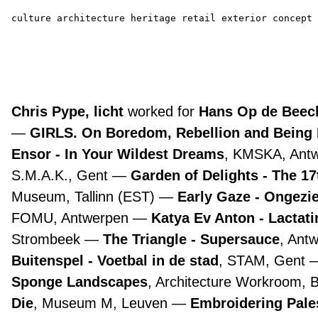
culture
architecture
heritage
retail
exterior
concept
Chris Pype, licht
worked for
Hans Op de Beeck
GIRLS. On Boredom, Rebellion and Being
Ensor - In Your Wildest Dreams
, KMSKA, Ant
S.M.A.K., Gent
Garden of Delights - The 1
Museum, Tallinn (EST)
Early Gaze - Ongezie
FOMU, Antwerpen
Katya Ev Anton - Lactat
Strombeek
The Triangle - Supersauce
, Ant
Buitenspel - Voetbal in de stad
, STAM, Gent
Sponge Landscapes
, Architecture Workroom, 
Die
, Museum M, Leuven
Embroidering Pale