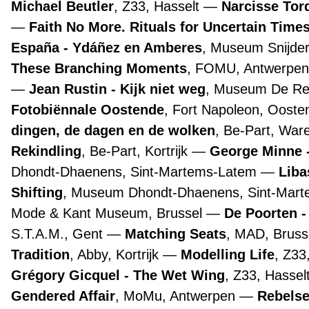
Michael Beutler
, Z33, Hasselt
Narcisse Tor
Faith No More. Rituals for Uncertain Time
España - Ydáñez en Amberes
, Museum Snijde
These Branching Moments
, FOMU, Antwerpe
Jean Rustin - Kijk niet weg
, Museum De Re
Fotobiënnale Oostende
, Fort Napoleon, Oost
dingen, de dagen en de wolken
, Be-Part, Wa
Rekindling
, Be-Part, Kortrijk
George Minne -
Dhondt-Dhaenens, Sint-Martems-Latem
Liba
Shifting
, Museum Dhondt-Dhaenens, Sint-Mar
Mode & Kant Museum, Brussel
De Poorten -
S.T.A.M., Gent
Matching Seats
, MAD, Bruss
Tradition
, Abby, Kortrijk
Modelling Life
, Z33
Grégory Gicquel - The Wet Wing
, Z33, Hassel
Gendered Affair
, MoMu, Antwerpen
Rebelse