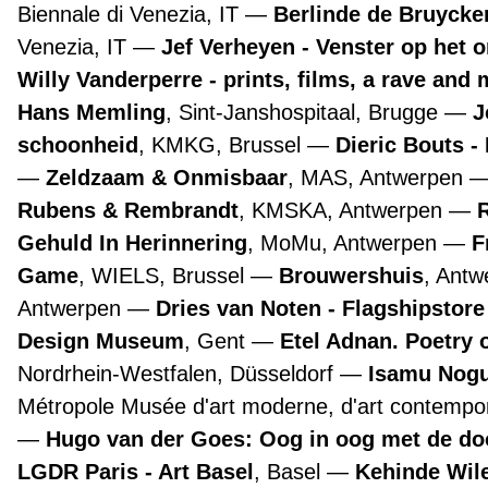
Biennale di Venezia, IT
Berlinde de Bruyckere
Venezia, IT
Jef Verheyen - Venster op het 
Willy Vanderperre - prints, films, a rave and 
Hans Memling
, Sint-Janshospitaal, Brugge
J
schoonheid
, KMKG, Brussel
Dieric Bouts 
Zeldzaam & Onmisbaar
, MAS, Antwerpen
Rubens & Rembrandt
, KMSKA, Antwerpen
Gehuld In Herinnering
, MoMu, Antwerpen
F
Game
, WIELS, Brussel
Brouwershuis
, Ant
Antwerpen
Dries van Noten - Flagshipstor
Design Museum
, Gent
Etel Adnan. Poetry 
Nordrhein-Westfalen, Düsseldorf
Isamu Nogu
Métropole Musée d'art moderne, d'art contempora
Hugo van der Goes: Oog in oog met de d
LGDR Paris - Art Basel
, Basel
Kehinde Wile