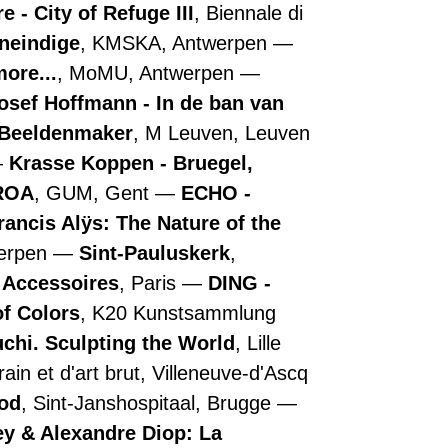
 - City of Refuge III
, Biennale di
oneindige
, KMSKA, Antwerpen
more...
, MoMU, Antwerpen
osef Hoffmann - In de ban van
- Beeldenmaker
, M Leuven, Leuven
Krasse Koppen - Bruegel,
ROA
, GUM, Gent
ECHO -
rancis Alÿs: The Nature of the
werpen
Sint-Pauluskerk
,
e Accessoires
, Paris
DING -
of Colors
, K20 Kunstsammlung
chi. Sculpting the World
, Lille
in et d'art brut, Villeneuve-d'Ascq
ood
, Sint-Janshospitaal, Brugge
y & Alexandre Diop: La