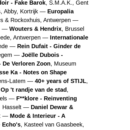
doir - Fake Barok
, S.M.A.K., Gent
s
, Abby, Kortrijk
Europalia
rs & Rockoxhuis, Antwerpen
n
Wouters & Hendrix
, Brussel
ede, Antwerpen
Internationale
ende
Rein Dufait - Ginder de
regem
Joëlle Dubois -
 De Verloren Zoon
, Museum
sse Ka - Notes on Shape
tens-Latem
40+ years of STIJL
,
 Op 't randje van de stad
,
els
F**klore - Reinventing
, Hasselt
Daniel Dewar &
t
Mode & Interieur - A
 Echo's
, Kasteel van Gaasbeek,