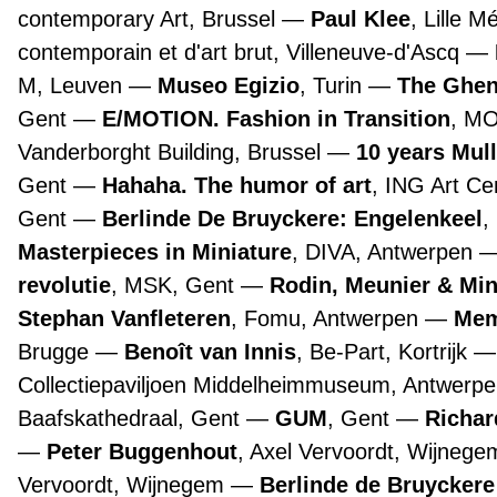
contemporary Art, Brussel
Paul Klee
, Lille 
contemporain et d'art brut, Villeneuve-d'Ascq
M, Leuven
Museo Egizio
, Turin
The Ghen
Gent
E/MOTION. Fashion in Transition
, M
Vanderborght Building, Brussel
10 years Mul
Gent
Hahaha. The humor of art
, ING Art Ce
Gent
Berlinde De Bruyckere: Engelenkeel
,
Masterpieces in Miniature
, DIVA, Antwerpen
revolutie
, MSK, Gent
Rodin, Meunier & Mi
Stephan Vanfleteren
, Fomu, Antwerpen
Mem
Brugge
Benoît van Innis
, Be-Part, Kortrijk
Collectiepaviljoen Middelheimmuseum, Antwerp
Baafskathedraal, Gent
GUM
, Gent
Richar
Peter Buggenhout
, Axel Vervoordt, Wijneg
Vervoordt, Wijnegem
Berlinde de Bruyckere 