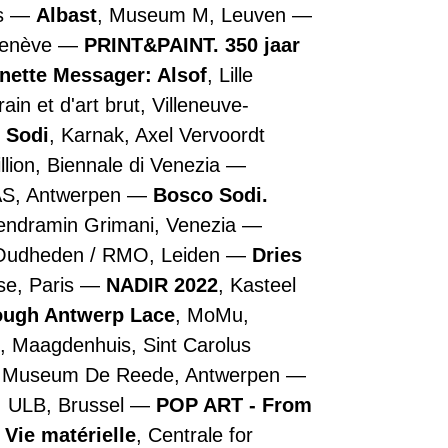
is
Albast
, Museum M, Leuven
Genève
PRINT&PAINT. 350 jaar
nette Messager: Alsof
, Lille
n et d'art brut, Villeneuve-
 Sodi
, Karnak, Axel Vervoordt
illion, Biennale di Venezia
AS, Antwerpen
Bosco Sodi.
Vendramin Grimani, Venezia
 Oudheden / RMO, Leiden
Dries
se, Paris
NADIR 2022
, Kasteel
rough Antwerp Lace
, MoMu,
, Maagdenhuis, Sint Carolus
, Museum De Reede, Antwerpen
, ULB, Brussel
POP ART - From
 Vie matérielle
, Centrale for