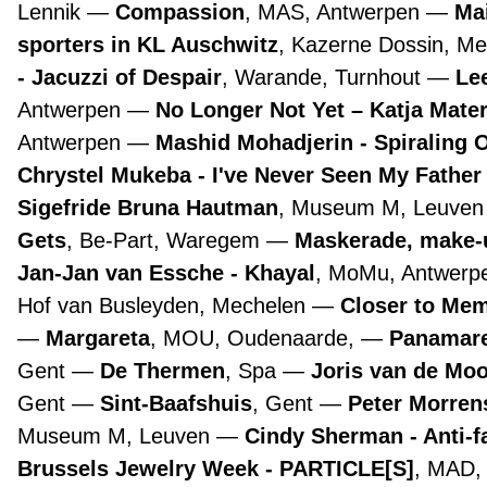
Lennik
Compassion
, MAS, Antwerpen
Ma
sporters in KL Auschwitz
, Kazerne Dossin, M
- Jacuzzi of Despair
, Warande, Turnhout
Lee
Antwerpen
No Longer Not Yet – Katja Mate
Antwerpen
Mashid Mohadjerin - Spiraling 
Chrystel Mukeba - I've Never Seen My Father
Sigefride Bruna Hautman
, Museum M, Leuve
Gets
, Be-Part, Waregem
Maskerade, make-
Jan-Jan van Essche - Khayal
, MoMu, Antwer
Hof van Busleyden, Mechelen
Closer to Mem
Margareta
, MOU, Oudenaarde,
Panamare
Gent
De Thermen
, Spa
Joris van de Mo
Gent
Sint-Baafshuis
, Gent
Peter Morre
Museum M, Leuven
Cindy Sherman - Anti-f
Brussels Jewelry Week - PARTICLE[S]
, MAD,