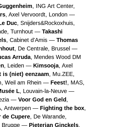
Massimo
Guggenheim
, ING Art Center,
Barbero
rs
, Axel Vervoordt, London
associate
curator
Le Duc
, Snijders&Rockoxhuis,
of
nde, Turnhout
Takashi
the
Peggy
els
, Cabinet d'Amis
Thomas
Guggenheim
nhout
, De Centrale, Brussel
Collection,
Venice
ucas Arruda
, Mendes Wood DM
Scenography:
Studio
en
, Leiden
Kimsooja
, Axel
SNCDA
t is (niet) eenzaam
, Mu.ZEE,
organised
by
m, Weil am Rhein
Feest!
, MAS,
the
Musée L
, Louvain-la-Neuve
ING
Art
nezia
Voor God en Geld
,
Center
A, Antwerpen
Fighting the box
and
,
the
r de Cupere
, De Warande,
Solomon
R.
, Brugge
Pieterjan Ginckels
,