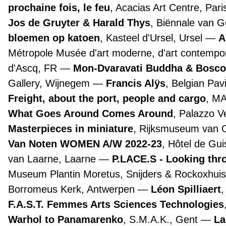
prochaine fois, le feu
, Acacias Art Centre, Par
Jos de Gruyter & Harald Thys
, Biënnale van 
bloemen op katoen
, Kasteel d'Ursel, Ursel
A
Métropole Musée d'art moderne, d'art contemporai
d'Ascq, FR
Mon-Dvaravati Buddha & Bosco
Gallery, Wijnegem
Francis Alÿs
, Belgian Pav
Freight, about the port, people and cargo
, M
What Goes Around Comes Around
, Palazzo 
Masterpieces in miniature
, Rijksmuseum van
Van Noten WOMEN A/W 2022-23
, Hôtel de Gui
van Laarne, Laarne
P.LACE.S - Looking th
Museum Plantin Moretus, Snijders & Rockoxhuis
Borromeus Kerk, Antwerpen
Léon Spilliaert
F.A.S.T. Femmes Arts Sciences Technologies
Warhol to Panamarenko
, S.M.A.K., Gent
La