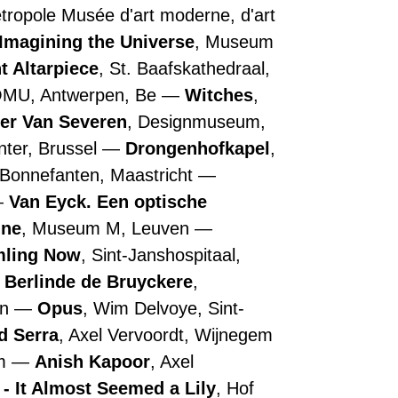
Métropole Musée d'art moderne, d'art
Imagining the Universe
, Museum
t Altarpiece
, St. Baafskathedraal,
OMU, Antwerpen, Be
Witches
,
ler Van Severen
, Designmuseum,
nter, Brussel
Drongenhofkapel
,
 Bonnefanten, Maastricht
Van Eyck. Een optische
nne
, Museum M, Leuven
ling Now
, Sint-Janshospitaal,
Berlinde de Bruyckere
,
en
Opus
, Wim Delvoye, Sint-
d Serra
, Axel Vervoordt, Wijnegem
em
Anish Kapoor
, Axel
- It Almost Seemed a Lily
, Hof