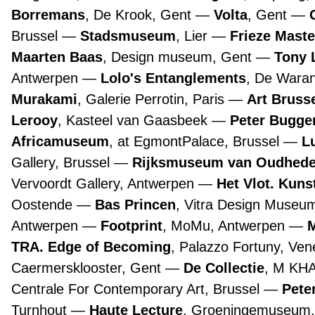
Borremans
, De Krook, Gent
Volta
, Gent
Brussel
Stadsmuseum
, Lier
Frieze Maste
Maarten Baas
, Design museum, Gent
Tony 
Antwerpen
Lolo's Entanglements
, De Wara
Murakami
, Galerie Perrotin, Paris
Art Bruss
Lerooy
, Kasteel van Gaasbeek
Peter Bugge
Africamuseum
, at EgmontPalace, Brussel
L
Gallery, Brussel
Rijksmuseum van Oudhed
Vervoordt Gallery, Antwerpen
Het Vlot. Kuns
Oostende
Bas Princen
, Vitra Design Museu
Antwerpen
Footprint
, MoMu, Antwerpen
TRA. Edge of Becoming
, Palazzo Fortuny, Ve
Caermersklooster, Gent
De Collectie
, M KH
Centrale For Contemporary Art, Brussel
Pete
Turnhout
Haute Lecture
, Groeningemuseum