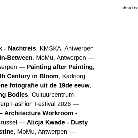
about
c
 - Nachtreis
, KMSKA, Antwerpen
 In-Between
, MoMu, Antwerpen
werpen
Painting after Painting
,
7th Century in Bloom
, Kadriorg
ne fotografie uit de 19de eeuw
,
ing Bodies
, Cultuurcentrum
werp Fashion Festival 2026
Architecture Workroom -
Brussel
Alicja Kwade - Dusty
stine
, MoMu, Antwerpen