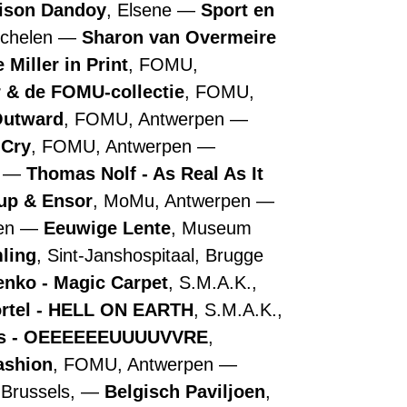
ison Dandoy
, Elsene
Sport en
echelen
Sharon van Overmeire
 Miller in Print
, FOMU,
r & de FOMU-collectie
, FOMU,
Outward
, FOMU, Antwerpen
 Cry
, FOMU, Antwerpen
n
Thomas Nolf - As Real As It
up & Ensor
, MoMu, Antwerpen
pen
Eeuwige Lente
, Museum
ling
, Sint-Janshospitaal, Brugge
nko - Magic Carpet
, S.M.A.K.,
ortel - HELL ON EARTH
, S.M.A.K.,
ns - OEEEEEEUUUUVVRE
,
ashion
, FOMU, Antwerpen
 Brussels,
Belgisch Paviljoen
,