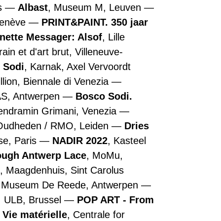
is
Albast
, Museum M, Leuven
Genève
PRINT&PAINT. 350 jaar
nette Messager: Alsof
, Lille
n et d'art brut, Villeneuve-
 Sodi
, Karnak, Axel Vervoordt
illion, Biennale di Venezia
AS, Antwerpen
Bosco Sodi.
Vendramin Grimani, Venezia
 Oudheden / RMO, Leiden
Dries
se, Paris
NADIR 2022
, Kasteel
rough Antwerp Lace
, MoMu,
, Maagdenhuis, Sint Carolus
, Museum De Reede, Antwerpen
, ULB, Brussel
POP ART - From
 Vie matérielle
, Centrale for