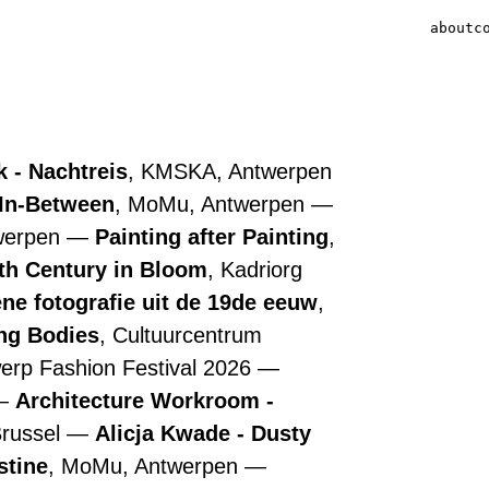
about
c
 - Nachtreis
, KMSKA, Antwerpen
 In-Between
, MoMu, Antwerpen
werpen
Painting after Painting
,
7th Century in Bloom
, Kadriorg
ne fotografie uit de 19de eeuw
,
ing Bodies
, Cultuurcentrum
werp Fashion Festival 2026
Architecture Workroom -
Brussel
Alicja Kwade - Dusty
stine
, MoMu, Antwerpen