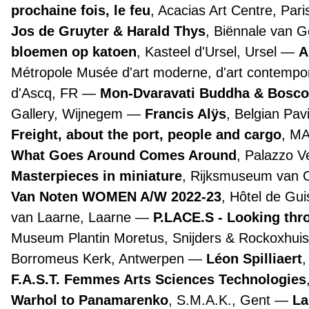
prochaine fois, le feu
, Acacias Art Centre, Par
Jos de Gruyter & Harald Thys
, Biënnale van 
bloemen op katoen
, Kasteel d'Ursel, Ursel
A
Métropole Musée d'art moderne, d'art contemporai
d'Ascq, FR
Mon-Dvaravati Buddha & Bosco
Gallery, Wijnegem
Francis Alÿs
, Belgian Pav
Freight, about the port, people and cargo
, M
What Goes Around Comes Around
, Palazzo 
Masterpieces in miniature
, Rijksmuseum van
Van Noten WOMEN A/W 2022-23
, Hôtel de Gui
van Laarne, Laarne
P.LACE.S - Looking th
Museum Plantin Moretus, Snijders & Rockoxhuis
Borromeus Kerk, Antwerpen
Léon Spilliaert
F.A.S.T. Femmes Arts Sciences Technologies
Warhol to Panamarenko
, S.M.A.K., Gent
La