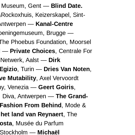
n Museum, Gent
Blind Date.
&Rockoxhuis, Keizerskapel, Sint-
 Antwerpen
Kanal-Centre
roeningemuseum, Brugge
 The Phoebus Foundation, Moorsel
l
Private Choices
, Centrale For
 Netwerk, Aalst
Dirk
Egizio
, Turin
Dries Van Noten
,
ive Mutability
, Axel Vervoordt
ny, Venezia
Geert Goiris
,
, Diva, Antwerpen
The Grand-
 Fashion From Behind
, Mode &
 het land van Reynaert
, The
Costa
, Musée du Parfum
, Stockholm
Michaël