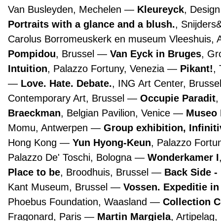
Van Busleyden, Mechelen
Kleureyck
, Desig
Portraits with a glance and a blush.
, Snijders
Carolus Borromeuskerk en museum Vleeshuis,
Pompidou
, Brussel
Van Eyck in Bruges
, G
Intuition
, Palazzo Fortuny, Venezia
Pikant!
,
Love. Hate. Debate.
, ING Art Center, Brusse
Contemporary Art, Brussel
Occupie Paradit
,
Braeckman
, Belgian Pavilion, Venice
Museo 
Momu, Antwerpen
Group exhibition, Infinit
Hong Kong
Yun Hyong-Keun
, Palazzo Fortu
Palazzo De' Toschi, Bologna
Wonderkamer I
Place to be
, Broodhuis, Brussel
Back Side -
Kant Museum, Brussel
Vossen. Expeditie in
Phoebus Foundation, Waasland
Collection 
Fragonard, Paris
Martin Margiela
, Artipelag