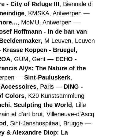
 - City of Refuge III
, Biennale di
oneindige
, KMSKA, Antwerpen
more...
, MoMU, Antwerpen
osef Hoffmann - In de ban van
- Beeldenmaker
, M Leuven, Leuven
Krasse Koppen - Bruegel,
ROA
, GUM, Gent
ECHO -
rancis Alÿs: The Nature of the
werpen
Sint-Pauluskerk
,
e Accessoires
, Paris
DING -
of Colors
, K20 Kunstsammlung
chi. Sculpting the World
, Lille
in et d'art brut, Villeneuve-d'Ascq
ood
, Sint-Janshospitaal, Brugge
y & Alexandre Diop: La