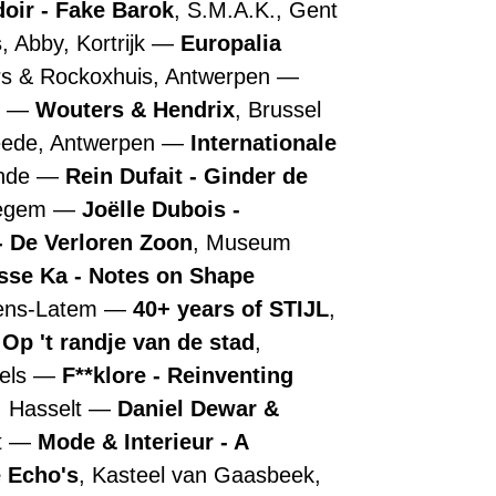
doir - Fake Barok
, S.M.A.K., Gent
s
, Abby, Kortrijk
Europalia
rs & Rockoxhuis, Antwerpen
n
Wouters & Hendrix
, Brussel
ede, Antwerpen
Internationale
ende
Rein Dufait - Ginder de
regem
Joëlle Dubois -
 De Verloren Zoon
, Museum
sse Ka - Notes on Shape
tens-Latem
40+ years of STIJL
,
 Op 't randje van de stad
,
els
F**klore - Reinventing
, Hasselt
Daniel Dewar &
t
Mode & Interieur - A
 Echo's
, Kasteel van Gaasbeek,