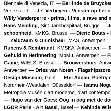
Biennale di Venezia, IT
Berlinde de Bruyckere
Venezia, IT
Jef Verheyen - Venster op het 
Willy Vanderperre - prints, films, a rave and 
Hans Memling
, Sint-Janshospitaal, Brugge
J
schoonheid
, KMKG, Brussel
Dieric Bouts 
Zeldzaam & Onmisbaar
, MAS, Antwerpen
Rubens & Rembrandt
, KMSKA, Antwerpen
Gehuld In Herinnering
, MoMu, Antwerpen
F
Game
, WIELS, Brussel
Brouwershuis
, Ant
Antwerpen
Dries van Noten - Flagshipstor
Design Museum
, Gent
Etel Adnan. Poetry 
Nordrhein-Westfalen, Düsseldorf
Isamu Nogu
Métropole Musée d'art moderne, d'art contempora
Hugo van der Goes: Oog in oog met de d
LGDR Paris - Art Basel
, Basel
Kehinde Wile