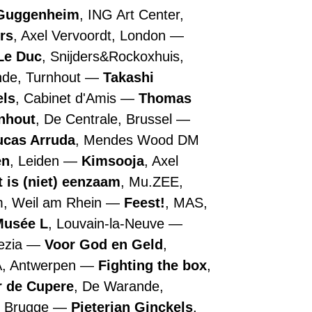
Guggenheim
, ING Art Center,
rs
, Axel Vervoordt, London
Le Duc
, Snijders&Rockoxhuis,
nde, Turnhout
Takashi
els
, Cabinet d'Amis
Thomas
nhout
, De Centrale, Brussel
ucas Arruda
, Mendes Wood DM
en
, Leiden
Kimsooja
, Axel
t is (niet) eenzaam
, Mu.ZEE,
m, Weil am Rhein
Feest!
, MAS,
Musée L
, Louvain-la-Neuve
nezia
Voor God en Geld
,
A, Antwerpen
Fighting the box
,
r de Cupere
, De Warande,
, Brugge
Pieterjan Ginckels
,