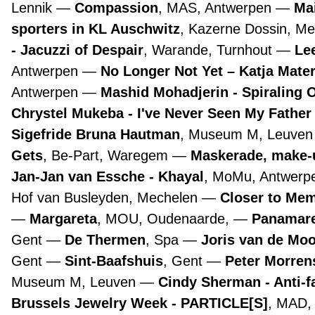
Lennik
Compassion
, MAS, Antwerpen
Ma
sporters in KL Auschwitz
, Kazerne Dossin, M
- Jacuzzi of Despair
, Warande, Turnhout
Lee
Antwerpen
No Longer Not Yet – Katja Mate
Antwerpen
Mashid Mohadjerin - Spiraling 
Chrystel Mukeba - I've Never Seen My Father
Sigefride Bruna Hautman
, Museum M, Leuve
Gets
, Be-Part, Waregem
Maskerade, make-
Jan-Jan van Essche - Khayal
, MoMu, Antwer
Hof van Busleyden, Mechelen
Closer to Mem
Margareta
, MOU, Oudenaarde,
Panamare
Gent
De Thermen
, Spa
Joris van de Mo
Gent
Sint-Baafshuis
, Gent
Peter Morre
Museum M, Leuven
Cindy Sherman - Anti-f
Brussels Jewelry Week - PARTICLE[S]
, MAD,