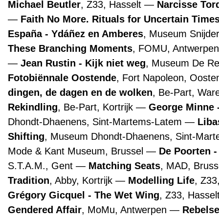
Michael Beutler
, Z33, Hasselt
Narcisse Tor
Faith No More. Rituals for Uncertain Time
España - Ydáñez en Amberes
, Museum Snijde
These Branching Moments
, FOMU, Antwerpe
Jean Rustin - Kijk niet weg
, Museum De Re
Fotobiënnale Oostende
, Fort Napoleon, Oost
dingen, de dagen en de wolken
, Be-Part, Wa
Rekindling
, Be-Part, Kortrijk
George Minne -
Dhondt-Dhaenens, Sint-Martems-Latem
Liba
Shifting
, Museum Dhondt-Dhaenens, Sint-Mar
Mode & Kant Museum, Brussel
De Poorten -
S.T.A.M., Gent
Matching Seats
, MAD, Bruss
Tradition
, Abby, Kortrijk
Modelling Life
, Z33
Grégory Gicquel - The Wet Wing
, Z33, Hassel
Gendered Affair
, MoMu, Antwerpen
Rebelse