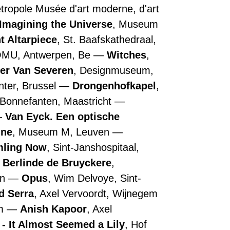
Métropole Musée d'art moderne, d'art
Imagining the Universe
, Museum
t Altarpiece
, St. Baafskathedraal,
OMU, Antwerpen, Be
Witches
,
ler Van Severen
, Designmuseum,
nter, Brussel
Drongenhofkapel
,
 Bonnefanten, Maastricht
Van Eyck. Een optische
nne
, Museum M, Leuven
ling Now
, Sint-Janshospitaal,
Berlinde de Bruyckere
,
en
Opus
, Wim Delvoye, Sint-
d Serra
, Axel Vervoordt, Wijnegem
em
Anish Kapoor
, Axel
- It Almost Seemed a Lily
, Hof