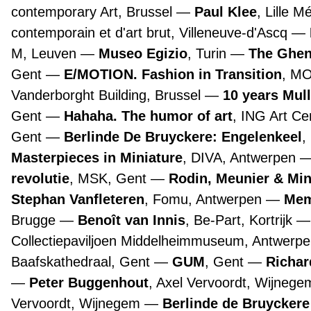
contemporary Art, Brussel
Paul Klee
, Lille 
contemporain et d'art brut, Villeneuve-d'Ascq
M, Leuven
Museo Egizio
, Turin
The Ghen
Gent
E/MOTION. Fashion in Transition
, M
Vanderborght Building, Brussel
10 years Mul
Gent
Hahaha. The humor of art
, ING Art Ce
Gent
Berlinde De Bruyckere: Engelenkeel
,
Masterpieces in Miniature
, DIVA, Antwerpen
revolutie
, MSK, Gent
Rodin, Meunier & Mi
Stephan Vanfleteren
, Fomu, Antwerpen
Mem
Brugge
Benoît van Innis
, Be-Part, Kortrijk
Collectiepaviljoen Middelheimmuseum, Antwerp
Baafskathedraal, Gent
GUM
, Gent
Richar
Peter Buggenhout
, Axel Vervoordt, Wijneg
Vervoordt, Wijnegem
Berlinde de Bruyckere 