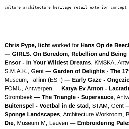
culture
architecture
heritage
retail
exterior
concept
Chris Pype, licht
worked for
Hans Op de Beeck
GIRLS. On Boredom, Rebellion and Being
Ensor - In Your Wildest Dreams
, KMSKA, Ant
S.M.A.K., Gent
Garden of Delights - The 1
Museum, Tallinn (EST)
Early Gaze - Ongezie
FOMU, Antwerpen
Katya Ev Anton - Lactat
Strombeek
The Triangle - Supersauce
, Ant
Buitenspel - Voetbal in de stad
, STAM, Gent
Sponge Landscapes
, Architecture Workroom, 
Die
, Museum M, Leuven
Embroidering Pale