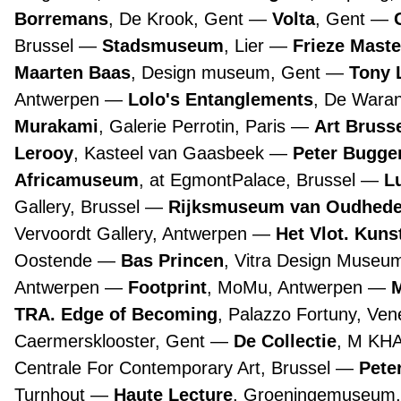
Borremans
, De Krook, Gent
Volta
, Gent
Brussel
Stadsmuseum
, Lier
Frieze Maste
Maarten Baas
, Design museum, Gent
Tony 
Antwerpen
Lolo's Entanglements
, De Wara
Murakami
, Galerie Perrotin, Paris
Art Bruss
Lerooy
, Kasteel van Gaasbeek
Peter Bugge
Africamuseum
, at EgmontPalace, Brussel
L
Gallery, Brussel
Rijksmuseum van Oudhed
Vervoordt Gallery, Antwerpen
Het Vlot. Kuns
Oostende
Bas Princen
, Vitra Design Museu
Antwerpen
Footprint
, MoMu, Antwerpen
TRA. Edge of Becoming
, Palazzo Fortuny, Ve
Caermersklooster, Gent
De Collectie
, M KH
Centrale For Contemporary Art, Brussel
Pete
Turnhout
Haute Lecture
, Groeningemuseum