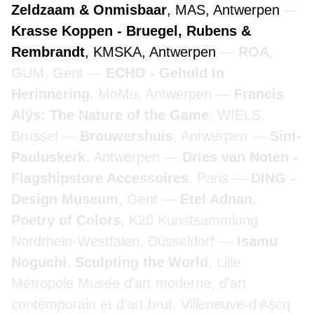
Zeldzaam & Onmisbaar
, MAS, Antwerpen
Krasse Koppen - Bruegel, Rubens &
Rembrandt
, KMSKA, Antwerpen
ROA
,
GUM, Gent
ECHO - Gehuld In
Herinnering
, MoMu, Antwerpen
Francis
Alÿs: The Nature of the Game
, WIELS,
Brussel
Brouwershuis
, Antwerpen
Sint-
Pauluskerk
, Antwerpen
Dries van Noten -
Flagshipstore Accessoires
, Paris
DING -
Design Museum
, Gent
Etel Adnan.
Poetry of Colors
, K20 Kunstsammlung
Nordrhein-Westfalen, Düsseldorf
Isamu
Noguchi. Sculpting the World
, Lille
Métropole Musée d'art moderne, d'art
contemporain et d'art brut, Villeneuve-d'Ascq