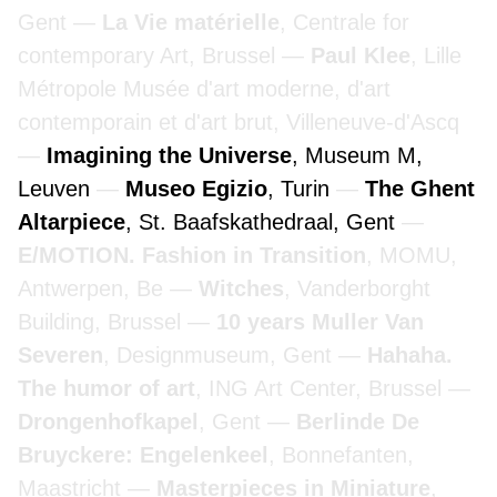
Gent
La Vie matérielle
, Centrale for
contemporary Art, Brussel
Paul Klee
, Lille
Métropole Musée d'art moderne, d'art
contemporain et d'art brut, Villeneuve-d'Ascq
Imagining the Universe
, Museum M,
Leuven
Museo Egizio
, Turin
The Ghent
Altarpiece
, St. Baafskathedraal, Gent
E/MOTION. Fashion in Transition
, MOMU,
Antwerpen, Be
Witches
, Vanderborght
Building, Brussel
10 years Muller Van
Severen
, Designmuseum, Gent
Hahaha.
The humor of art
, ING Art Center, Brussel
Drongenhofkapel
, Gent
Berlinde De
Bruyckere: Engelenkeel
, Bonnefanten,
Maastricht
Masterpieces in Miniature
,