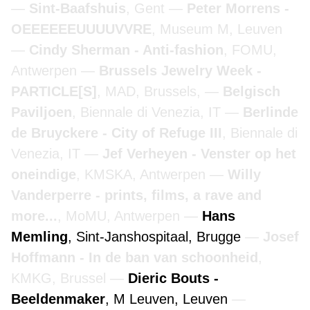
Sint-Baafshuis
, Gent
Peter Morrens -
OEEEEEEUUUUVVRE
, Museum M, Leuven
Cindy Sherman - Anti-fashion
, FOMU,
Antwerpen
Brussels Jewelry Week -
PARTICLE[S]
, MAD, Brussels,
Belgisch
Paviljoen
, Biennale di Venezia, IT
Berlinde
de Bruyckere - City of Refuge III
, Biennale di
Venezia, IT
Jef Verheyen - Venster op het
oneindige
, KMSKA, Antwerpen
Willy
Vanderperre - prints, films, a rave and
more...
, MoMU, Antwerpen
Hans
Memling
, Sint-Janshospitaal, Brugge
Josef
Hoffmann - In de ban van schoonheid
,
KMKG, Brussel
Dieric Bouts -
Beeldenmaker
, M Leuven, Leuven