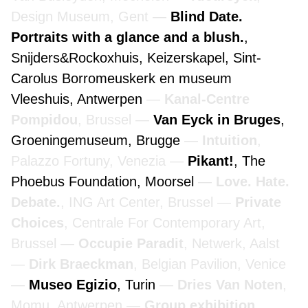
Design Museum, Gent
Blind Date.
Portraits with a glance and a blush.
,
Snijders&Rockoxhuis, Keizerskapel, Sint-
Carolus Borromeuskerk en museum
Vleeshuis, Antwerpen
Kanal-Centre
Pompidou
, Brussel
Van Eyck in Bruges
,
Groeningemuseum, Brugge
Intuition
,
Palazzo Fortuny, Venezia
Pikant!
, The
Phoebus Foundation, Moorsel
Love. Hate.
Debate.
, ING Art Center, Brussel
Private
Choices
, Centrale For Contemporary Art,
Brussel
Occupie Paradit
, Netwerk, Aalst
Dirk Braeckman
, Belgian Pavilion, Venice
Museo Egizio
, Turin
Dries Van Noten
,
Momu, Antwerpen
Group exhibition,