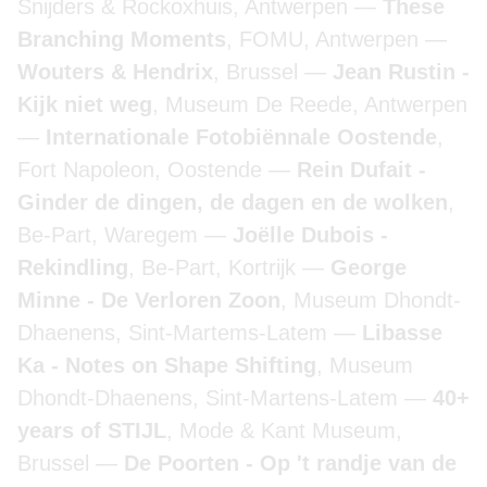
Snijders & Rockoxhuis, Antwerpen
These
Branching Moments
, FOMU, Antwerpen
Wouters & Hendrix
, Brussel
Jean Rustin -
Kijk niet weg
, Museum De Reede, Antwerpen
Internationale Fotobiënnale Oostende
,
Fort Napoleon, Oostende
Rein Dufait -
Ginder de dingen, de dagen en de wolken
,
Be-Part, Waregem
Joëlle Dubois -
Rekindling
, Be-Part, Kortrijk
George
Minne - De Verloren Zoon
, Museum Dhondt-
Dhaenens, Sint-Martems-Latem
Libasse
Ka - Notes on Shape Shifting
, Museum
Dhondt-Dhaenens, Sint-Martens-Latem
40+
years of STIJL
, Mode & Kant Museum,
Brussel
De Poorten - Op 't randje van de