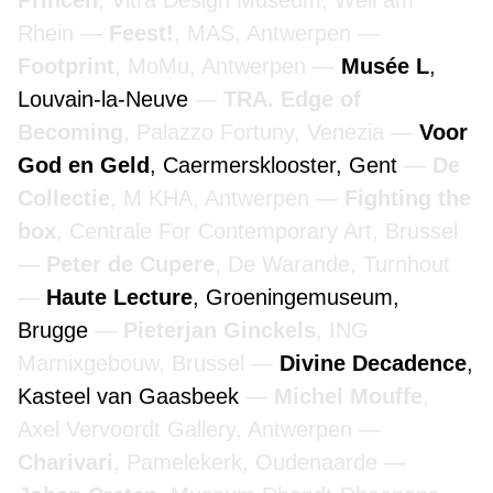
Princen
, Vitra Design Museum, Weil am
Rhein
Feest!
, MAS, Antwerpen
Footprint
, MoMu, Antwerpen
Musée L
,
Louvain-la-Neuve
TRA. Edge of
Becoming
, Palazzo Fortuny, Venezia
Voor
God en Geld
, Caermersklooster, Gent
De
Collectie
, M KHA, Antwerpen
Fighting the
box
, Centrale For Contemporary Art, Brussel
Peter de Cupere
, De Warande, Turnhout
Haute Lecture
, Groeningemuseum,
Brugge
Pieterjan Ginckels
, ING
Marnixgebouw, Brussel
Divine Decadence
,
Kasteel van Gaasbeek
Michel Mouffe
,
Axel Vervoordt Gallery, Antwerpen
Charivari
, Pamelekerk, Oudenaarde