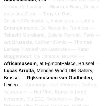
Vervoordt, London
Maarten Baas
, Design
museum, Gent
Tony Le Duc
,
Snijders&Rockoxhuis, Antwerpen
Lolo's
Entanglements
, De Warande, Turnhout
Takashi Murakami
, Galerie Perrotin, Paris
Art Brussels
, Cabinet d'Amis
Thomas
Lerooy
, Kasteel van Gaasbeek
Peter
Buggenhout
, De Centrale, Brussel
Africamuseum
, at EgmontPalace, Brussel
Lucas Arruda
, Mendes Wood DM Gallery,
Brussel
Rijksmuseum van Oudheden
,
Leiden
Kimsooja
, Axel Vervoordt Gallery,
Antwerpen
Het Vlot. Kunst is (niet)
eenzaam
, Mu.ZEE, Oostende
Bas