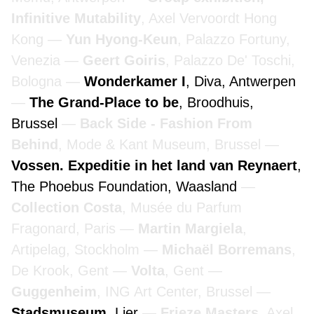
Infinitive Mutability
, Axel Vervoordt Hong
Kong
Yun Hyong-Keun
, Palazzo Fortuny,
Venezia
Geert Goiris
, Palazzo De' Toschi,
Bologna
Wonderkamer I
, Diva, Antwerpen
The Grand-Place to be
, Broodhuis,
Brussel
Back Side - Fashion From
Behind
, Mode & Kant Museum, Brussel
Vossen. Expeditie in het land van Reynaert
,
The Phoebus Foundation, Waasland
Collection Costa
, Musée du Parfum
Fragonard, Paris
Martin Margiela
,
Artipelag, Stockholm
Michaël Borremans
,
De Krook, Gent
Volta
, Gent
Guggenheim
, ING Art Center, Brussel
Stadsmuseum
, Lier
Frieze Masters
, Axel