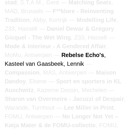
stad
, S.T.A.M., Gent
Matching Seats
,
MAD, Brussels
F**klore - Reinventing
Tradition
, Abby, Kortrijk
Modelling Life
,
Z33, Hasselt
Daniel Dewar & Grégory
Gicquel - The Wet Wing
, Z33, Hasselt
Mode & Interieur - A Gendered Affair
,
MoMu, Antwerpen
Rebelse Echo's
,
Kasteel van Gaasbeek, Lennik
Compassion
, MAS, Antwerpen
Maison
Dandoy
, Elsene
Sport en sporters in KL
Auschwitz
, Kazerne Dossin, Mechelen
Sharon van Overmeire - Jacuzzi of Despair
,
Warande, Turnhout
Lee Miller in Print
,
FOMU, Antwerpen
No Longer Not Yet –
Katja Mater & de FOMU-collectie
, FOMU,