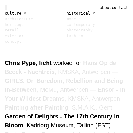
-
about
contact
culture
×
historical
×
architecture
modern
heritage
contemporary
retail
photography
exterior
fashion
concept
Chris Pype, licht
worked for
Hans Op de
Beeck - Nachtreis
, KMSKA, Antwerpen
GIRLS. On Boredom, Rebellion and Being
In-Between
, MoMu, Antwerpen
Ensor - In
Your Wildest Dreams
, KMSKA, Antwerpen
Painting after Painting
, S.M.A.K., Gent
Garden of Delights - The 17th Century in
Bloom
, Kadriorg Museum, Tallinn (EST)