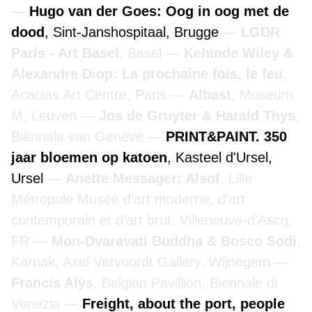
Hugo van der Goes: Oog in oog met de
dood
, Sint-Janshospitaal, Brugge
LGDR
Paris - Art Basel
, Basel
Kehinde Wiley &
Alexandre Diop: La prochaine fois, le feu
,
Acacias Art Centre, Paris
Albast
, Museum
M, Leuven
Jos de Gruyter & Harald Thys
,
Biënnale van Genève
PRINT&PAINT. 350
jaar bloemen op katoen
, Kasteel d'Ursel,
Ursel
Anette Messager: Alsof
, Lille
Métropole Musée d'art moderne, d'art
contemporain et d'art brut, Villeneuve-d'Ascq,
FR
Mon-Dvaravati Buddha & Bosco Sodi
,
Karnak, Axel Vervoordt Gallery, Wijnegem
Francis Alÿs
, Belgian Pavillion, Biennale di
Venezia
Freight, about the port, people