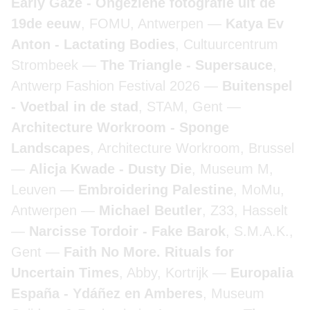
Early Gaze - Ongeziene fotografie uit de
19de eeuw
, FOMU, Antwerpen
Katya Ev
Anton - Lactating Bodies
, Cultuurcentrum
Strombeek
The Triangle - Supersauce
,
Antwerp Fashion Festival 2026
Buitenspel
- Voetbal in de stad
, STAM, Gent
Architecture Workroom - Sponge
Landscapes
, Architecture Workroom, Brussel
Alicja Kwade - Dusty Die
, Museum M,
Leuven
Embroidering Palestine
, MoMu,
Antwerpen
Michael Beutler
, Z33, Hasselt
Narcisse Tordoir - Fake Barok
, S.M.A.K.,
Gent
Faith No More. Rituals for
Uncertain Times
, Abby, Kortrijk
Europalia
España - Ydáñez en Amberes
, Museum