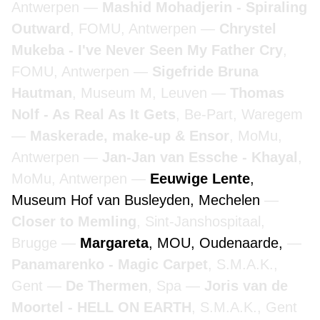
Antwerpen
Mashid Mohadjerin - Spiraling
Outward
, FOMU, Antwerpen
Chrystel
Mukeba - I've Never Seen My Father Cry
,
FOMU, Antwerpen
Sigefride Bruna
Hautman
, Museum M, Leuven
Thomas
Nolf - As Real As It Gets
, Be-Part, Waregem
Maskerade, make-up & Ensor
, MoMu,
Antwerpen
Jan-Jan van Essche - Khayal
,
MoMu, Antwerpen
Eeuwige Lente
,
Museum Hof van Busleyden, Mechelen
Closer to Memling
, Sint-Janshospitaal,
Brugge
Margareta
, MOU, Oudenaarde,
Panamarenko - Magic Carpet
, S.M.A.K.,
Gent
De Thermen
, Spa
Joris van de
Moortel - HELL ON EARTH
, S.M.A.K., Gent