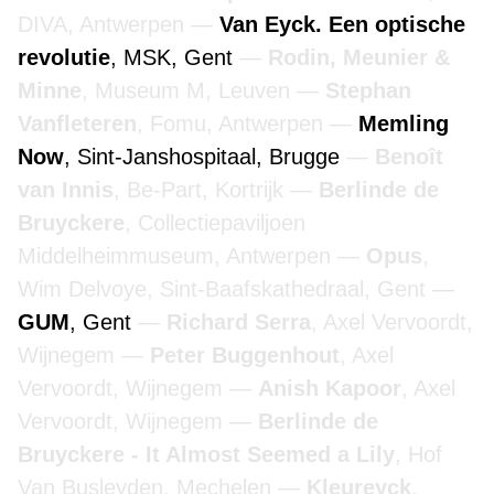
DIVA, Antwerpen
Van Eyck. Een optische
revolutie
, MSK, Gent
Rodin, Meunier &
Minne
, Museum M, Leuven
Stephan
Vanfleteren
, Fomu, Antwerpen
Memling
Now
, Sint-Janshospitaal, Brugge
Benoît
van Innis
, Be-Part, Kortrijk
Berlinde de
Bruyckere
, Collectiepaviljoen
Middelheimmuseum, Antwerpen
Opus
,
Wim Delvoye, Sint-Baafskathedraal, Gent
GUM
, Gent
Richard Serra
, Axel Vervoordt,
Wijnegem
Peter Buggenhout
, Axel
Vervoordt, Wijnegem
Anish Kapoor
, Axel
Vervoordt, Wijnegem
Berlinde de
Bruyckere - It Almost Seemed a Lily
, Hof
Van Busleyden, Mechelen
Kleureyck
,