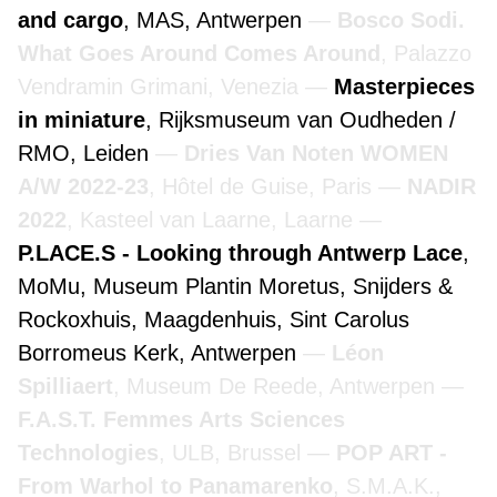
and cargo
, MAS, Antwerpen
Bosco Sodi.
What Goes Around Comes Around
, Palazzo
Vendramin Grimani, Venezia
Masterpieces
in miniature
, Rijksmuseum van Oudheden /
RMO, Leiden
Dries Van Noten WOMEN
A/W 2022-23
, Hôtel de Guise, Paris
NADIR
2022
, Kasteel van Laarne, Laarne
P.LACE.S - Looking through Antwerp Lace
,
MoMu, Museum Plantin Moretus, Snijders &
Rockoxhuis, Maagdenhuis, Sint Carolus
Borromeus Kerk, Antwerpen
Léon
Spilliaert
, Museum De Reede, Antwerpen
F.A.S.T. Femmes Arts Sciences
Technologies
, ULB, Brussel
POP ART -
From Warhol to Panamarenko
, S.M.A.K.,