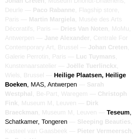
Johan Creten
, Museum Dhondt-Dhaenens,
Deurle
Paco Rabanne
, Flagship store,
Paris
Martin Margiela
, Musée des Arts
Décoratifs, Paris
Dries Van Noten
, MoMu,
Antwerpen
Jane Alexander
, Centrale For
Contemporary Art, Brussel
Johan Creten
,
Galerie Perrotin, Paris
Luc Tuymans
,
Kunstenaarsatelier
Joëlle Tuerlinckx
,
Wiels, Brussel
Heilige Plaatsen, Heilige
Boeken
, MAS, Antwerpen
Sarah
Westphal
, Be-Part, Waregem
Christoph
Fink
, Museum M, Leuven
Dirk
Braeckman
, Museum M, Leuven
Teseum
,
Schatkamer, Tongeren
Sleeping Beauties
,
Kasteel van Gaasbeek
Pieter Vermeersch
,