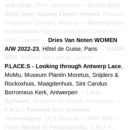
and cargo
, MAS, Antwerpen
Bosco Sodi.
What Goes Around Comes Around
, Palazzo
Vendramin Grimani, Venezia
Masterpieces
in miniature
, Rijksmuseum van Oudheden /
RMO, Leiden
Dries Van Noten WOMEN
A/W 2022-23
, Hôtel de Guise, Paris
NADIR
2022
, Kasteel van Laarne, Laarne
P.LACE.S - Looking through Antwerp Lace
,
MoMu, Museum Plantin Moretus, Snijders &
Rockoxhuis, Maagdenhuis, Sint Carolus
Borromeus Kerk, Antwerpen
Léon
Spilliaert
, Museum De Reede, Antwerpen
F.A.S.T. Femmes Arts Sciences
Technologies
, ULB, Brussel
POP ART -
From Warhol to Panamarenko
, S.M.A.K.,