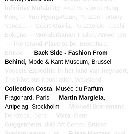
Infinitive Mutability
, Axel Vervoordt Hong
Kong
Yun Hyong-Keun
, Palazzo Fortuny,
Venezia
Geert Goiris
, Palazzo De' Toschi,
Bologna
Wonderkamer I
, Diva, Antwerpen
The Grand-Place to be
, Broodhuis,
Brussel
Back Side - Fashion From
Behind
, Mode & Kant Museum, Brussel
Vossen. Expeditie in het land van Reynaert
,
The Phoebus Foundation, Waasland
Collection Costa
, Musée du Parfum
Fragonard, Paris
Martin Margiela
,
Artipelag, Stockholm
Michaël Borremans
,
De Krook, Gent
Volta
, Gent
Guggenheim
, ING Art Center, Brussel
Stadsmuseum
, Lier
Frieze Masters
, Axel