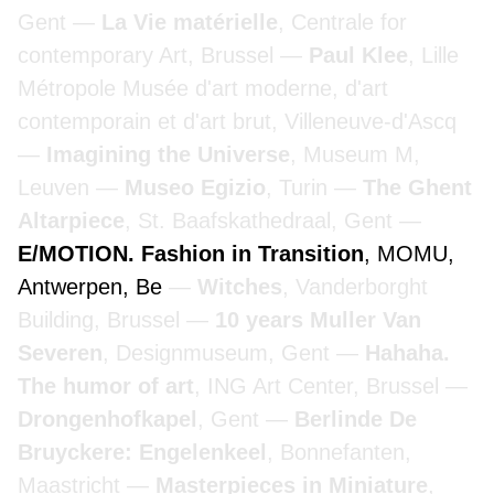
Gent
La Vie matérielle
, Centrale for
contemporary Art, Brussel
Paul Klee
, Lille
Métropole Musée d'art moderne, d'art
contemporain et d'art brut, Villeneuve-d'Ascq
Imagining the Universe
, Museum M,
Leuven
Museo Egizio
, Turin
The Ghent
Altarpiece
, St. Baafskathedraal, Gent
E/MOTION. Fashion in Transition
, MOMU,
Antwerpen, Be
Witches
, Vanderborght
Building, Brussel
10 years Muller Van
Severen
, Designmuseum, Gent
Hahaha.
The humor of art
, ING Art Center, Brussel
Drongenhofkapel
, Gent
Berlinde De
Bruyckere: Engelenkeel
, Bonnefanten,
Maastricht
Masterpieces in Miniature
,