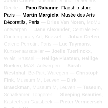
Johan Creten
, Museum Dhondt-Dhaenens,
Deurle
Paco Rabanne
, Flagship store,
Paris
Martin Margiela
, Musée des Arts
Décoratifs, Paris
Dries Van Noten
, MoMu,
Antwerpen
Jane Alexander
, Centrale For
Contemporary Art, Brussel
Johan Creten
,
Galerie Perrotin, Paris
Luc Tuymans
,
Kunstenaarsatelier
Joëlle Tuerlinckx
,
Wiels, Brussel
Heilige Plaatsen, Heilige
Boeken
, MAS, Antwerpen
Sarah
Westphal
, Be-Part, Waregem
Christoph
Fink
, Museum M, Leuven
Dirk
Braeckman
, Museum M, Leuven
Teseum
,
Schatkamer, Tongeren
Sleeping Beauties
,
Kasteel van Gaasbeek
Pieter Vermeersch
,