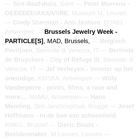
Sint-Baafshuis
, Gent
Peter Morrens -
OEEEEEEUUUUVVRE
, Museum M, Leuven
Cindy Sherman - Anti-fashion
, FOMU,
Antwerpen
Brussels Jewelry Week -
PARTICLE[S]
, MAD, Brussels,
Belgisch
Paviljoen
, Biennale di Venezia, IT
Berlinde
de Bruyckere - City of Refuge III
, Biennale di
Venezia, IT
Jef Verheyen - Venster op het
oneindige
, KMSKA, Antwerpen
Willy
Vanderperre - prints, films, a rave and
more...
, MoMU, Antwerpen
Hans
Memling
, Sint-Janshospitaal, Brugge
Josef
Hoffmann - In de ban van schoonheid
,
KMKG, Brussel
Dieric Bouts -
Beeldenmaker
, M Leuven, Leuven