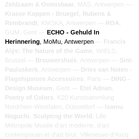
Zeldzaam & Onmisbaar
, MAS, Antwerpen
Krasse Koppen - Bruegel, Rubens &
Rembrandt
, KMSKA, Antwerpen
ROA
,
GUM, Gent
ECHO - Gehuld In
Herinnering
, MoMu, Antwerpen
Francis
Alÿs: The Nature of the Game
, WIELS,
Brussel
Brouwershuis
, Antwerpen
Sint-
Pauluskerk
, Antwerpen
Dries van Noten -
Flagshipstore Accessoires
, Paris
DING -
Design Museum
, Gent
Etel Adnan.
Poetry of Colors
, K20 Kunstsammlung
Nordrhein-Westfalen, Düsseldorf
Isamu
Noguchi. Sculpting the World
, Lille
Métropole Musée d'art moderne, d'art
contemporain et d'art brut, Villeneuve-d'Ascq