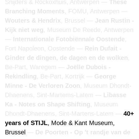
Snijders & Rockoxhuis, Antwerpen
These
Branching Moments
, FOMU, Antwerpen
Wouters & Hendrix
, Brussel
Jean Rustin -
Kijk niet weg
, Museum De Reede, Antwerpen
Internationale Fotobiënnale Oostende
,
Fort Napoleon, Oostende
Rein Dufait -
Ginder de dingen, de dagen en de wolken
,
Be-Part, Waregem
Joëlle Dubois -
Rekindling
, Be-Part, Kortrijk
George
Minne - De Verloren Zoon
, Museum Dhondt-
Dhaenens, Sint-Martems-Latem
Libasse
Ka - Notes on Shape Shifting
, Museum
Dhondt-Dhaenens, Sint-Martens-Latem
40+
years of STIJL
, Mode & Kant Museum,
Brussel
De Poorten - Op 't randje van de