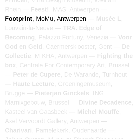
Princen
, Vitra Design Museum, Weil am
Rhein
Feest!
, MAS, Antwerpen
Footprint
, MoMu, Antwerpen
Musée L
,
Louvain-la-Neuve
TRA. Edge of
Becoming
, Palazzo Fortuny, Venezia
Voor
God en Geld
, Caermersklooster, Gent
De
Collectie
, M KHA, Antwerpen
Fighting the
box
, Centrale For Contemporary Art, Brussel
Peter de Cupere
, De Warande, Turnhout
Haute Lecture
, Groeningemuseum,
Brugge
Pieterjan Ginckels
, ING
Marnixgebouw, Brussel
Divine Decadence
,
Kasteel van Gaasbeek
Michel Mouffe
,
Axel Vervoordt Gallery, Antwerpen
Charivari
, Pamelekerk, Oudenaarde