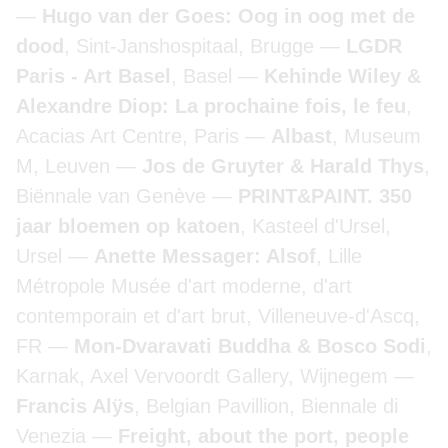
Hugo van der Goes: Oog in oog met de
dood
, Sint-Janshospitaal, Brugge
LGDR
Paris - Art Basel
, Basel
Kehinde Wiley &
Alexandre Diop: La prochaine fois, le feu
,
Acacias Art Centre, Paris
Albast
, Museum
M, Leuven
Jos de Gruyter & Harald Thys
,
Biënnale van Genève
PRINT&PAINT. 350
jaar bloemen op katoen
, Kasteel d'Ursel,
Ursel
Anette Messager: Alsof
, Lille
Métropole Musée d'art moderne, d'art
contemporain et d'art brut, Villeneuve-d'Ascq,
FR
Mon-Dvaravati Buddha & Bosco Sodi
,
Karnak, Axel Vervoordt Gallery, Wijnegem
Francis Alÿs
, Belgian Pavillion, Biennale di
Venezia
Freight, about the port, people