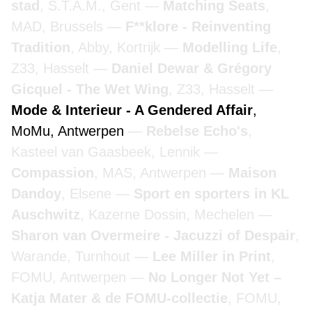
stad
, S.T.A.M., Gent
Matching Seats
,
MAD, Brussels
F**klore - Reinventing
Tradition
, Abby, Kortrijk
Modelling Life
,
Z33, Hasselt
Daniel Dewar & Grégory
Gicquel - The Wet Wing
, Z33, Hasselt
Mode & Interieur - A Gendered Affair
,
MoMu, Antwerpen
Rebelse Echo's
,
Kasteel van Gaasbeek, Lennik
Compassion
, MAS, Antwerpen
Maison
Dandoy
, Elsene
Sport en sporters in KL
Auschwitz
, Kazerne Dossin, Mechelen
Sharon van Overmeire - Jacuzzi of Despair
,
Warande, Turnhout
Lee Miller in Print
,
FOMU, Antwerpen
No Longer Not Yet –
Katja Mater & de FOMU-collectie
, FOMU,