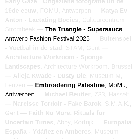
Early Gaze - Ongeziene fotografie uit de
19de eeuw
, FOMU, Antwerpen
Katya Ev
Anton - Lactating Bodies
, Cultuurcentrum
Strombeek
The Triangle - Supersauce
,
Antwerp Fashion Festival 2026
Buitenspel
- Voetbal in de stad
, STAM, Gent
Architecture Workroom - Sponge
Landscapes
, Architecture Workroom, Brussel
Alicja Kwade - Dusty Die
, Museum M,
Leuven
Embroidering Palestine
, MoMu,
Antwerpen
Michael Beutler
, Z33, Hasselt
Narcisse Tordoir - Fake Barok
, S.M.A.K.,
Gent
Faith No More. Rituals for
Uncertain Times
, Abby, Kortrijk
Europalia
España - Ydáñez en Amberes
, Museum