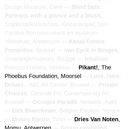
Design Museum, Gent
Blind Date.
Portraits with a glance and a blush.
,
Snijders&Rockoxhuis, Keizerskapel, Sint-
Carolus Borromeuskerk en museum
Vleeshuis, Antwerpen
Kanal-Centre
Pompidou
, Brussel
Van Eyck in Bruges
,
Groeningemuseum, Brugge
Intuition
,
Palazzo Fortuny, Venezia
Pikant!
, The
Phoebus Foundation, Moorsel
Love. Hate.
Debate.
, ING Art Center, Brussel
Private
Choices
, Centrale For Contemporary Art,
Brussel
Occupie Paradit
, Netwerk, Aalst
Dirk Braeckman
, Belgian Pavilion, Venice
Museo Egizio
, Turin
Dries Van Noten
,
Momu, Antwerpen
Group exhibition,