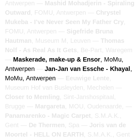
Antwerpen
Mashid Mohadjerin - Spiraling
Outward
, FOMU, Antwerpen
Chrystel
Mukeba - I've Never Seen My Father Cry
,
FOMU, Antwerpen
Sigefride Bruna
Hautman
, Museum M, Leuven
Thomas
Nolf - As Real As It Gets
, Be-Part, Waregem
Maskerade, make-up & Ensor
, MoMu,
Antwerpen
Jan-Jan van Essche - Khayal
,
MoMu, Antwerpen
Eeuwige Lente
,
Museum Hof van Busleyden, Mechelen
Closer to Memling
, Sint-Janshospitaal,
Brugge
Margareta
, MOU, Oudenaarde,
Panamarenko - Magic Carpet
, S.M.A.K.,
Gent
De Thermen
, Spa
Joris van de
Moortel - HELL ON EARTH
, S.M.A.K., Gent