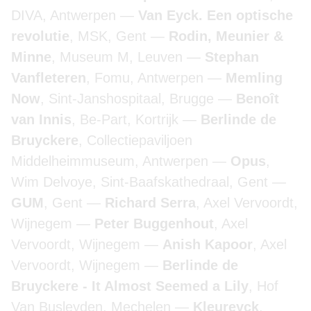
DIVA, Antwerpen
Van Eyck. Een optische
revolutie
, MSK, Gent
Rodin, Meunier &
Minne
, Museum M, Leuven
Stephan
Vanfleteren
, Fomu, Antwerpen
Memling
Now
, Sint-Janshospitaal, Brugge
Benoît
van Innis
, Be-Part, Kortrijk
Berlinde de
Bruyckere
, Collectiepaviljoen
Middelheimmuseum, Antwerpen
Opus
,
Wim Delvoye, Sint-Baafskathedraal, Gent
GUM
, Gent
Richard Serra
, Axel Vervoordt,
Wijnegem
Peter Buggenhout
, Axel
Vervoordt, Wijnegem
Anish Kapoor
, Axel
Vervoordt, Wijnegem
Berlinde de
Bruyckere - It Almost Seemed a Lily
, Hof
Van Busleyden, Mechelen
Kleureyck
,