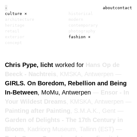
-
about
contact
culture
×
historical
architecture
modern
heritage
contemporary
retail
photography
exterior
fashion
×
concept
Chris Pype, licht
worked for
Hans Op de
Beeck - Nachtreis
, KMSKA, Antwerpen
GIRLS. On Boredom, Rebellion and Being
In-Between
, MoMu, Antwerpen
Ensor - In
Your Wildest Dreams
, KMSKA, Antwerpen
Painting after Painting
, S.M.A.K., Gent
Garden of Delights - The 17th Century in
Bloom
, Kadriorg Museum, Tallinn (EST)